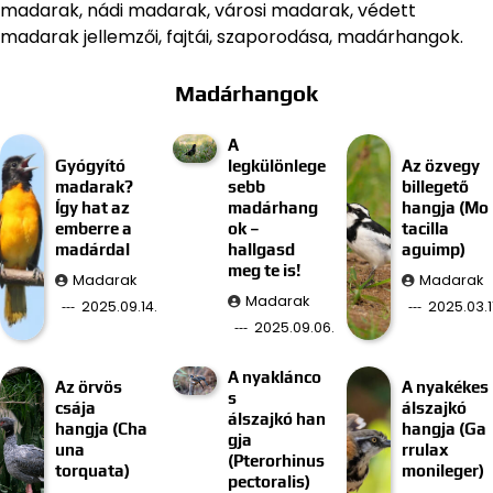
madarak, nádi madarak, városi madarak, védett
madarak jellemzői, fajtái, szaporodása, madárhangok.
Madárhangok
A
Gyógyító
legkülönlege
Az özvegy
madarak?
sebb
billegető
Így hat az
madárhang
hangja (Mo
emberre a
ok –
tacilla
madárdal
hallgasd
aguimp)
meg te is!
Madarak
Madarak
Madarak
2025.09.14.
2025.03.11
2025.09.06.
A nyaklánco
Az örvös
A nyakékes
s
csája
álszajkó
álszajkó han
hangja (Cha
hangja (Ga
gja
una
rrulax
(Pterorhinus
torquata)
monileger)
pectoralis)