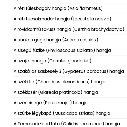
A réti fülesbagoly hangja (Asio flammeus)
A réti tücsökmadár hangja (Locustella naevia)
A rövidkarmú fakusz hangja (Certhia brachydactyla)
A sisakos goge hangja (Aceros cassidix)
A sisegő füzike (Phylloscopus sibilatrix) hangja
A szajkó hangja (Garrulus glandarius)
A szakállas saskeselyű (Gypaetus barbatus) hangja
A széki lile (Charadrius alexandrinus) hangja
A székicsér (Glareola pratincola) hangja
A széncinege (Parus major) hangja
A szürke légykapó (Muscicapa striata) hangja
A Temminck-partfutó (Calidris temminckii) hangja