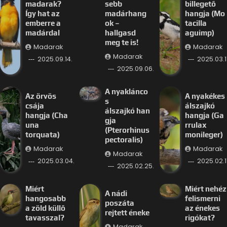
madarak?
sebb
billegető
Így hat az
madárhang
hangja (Mo
emberre a
ok –
tacilla
madárdal
hallgasd
aguimp)
meg te is!
Madarak
Madarak
Madarak
2025.09.14.
2025.03.11
2025.09.06.
A nyaklánco
Az örvös
A nyakékes
s
csája
álszajkó
álszajkó han
hangja (Cha
hangja (Ga
gja
una
rrulax
(Pterorhinus
torquata)
monileger)
pectoralis)
Madarak
Madarak
Madarak
2025.03.04.
2025.02.11
2025.02.25.
Miért
Miért nehéz
A nádi
hangosabb
felismerni
poszáta
a zöld küllő
az énekes
rejtett éneke
tavasszal?
rigókat?
Madarak