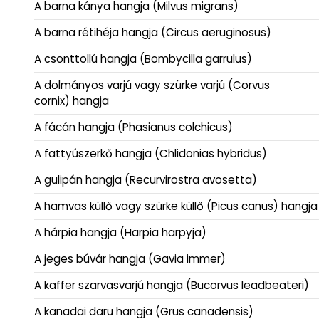
A barna kánya hangja (Milvus migrans)
A barna rétihéja hangja (Circus aeruginosus)
A csonttollú hangja (Bombycilla garrulus)
A dolmányos varjú vagy szürke varjú (Corvus
cornix) hangja
A fácán hangja (Phasianus colchicus)
A fattyúszerkő hangja (Chlidonias hybridus)
A gulipán hangja (Recurvirostra avosetta)
A hamvas küllő vagy szürke küllő (Picus canus) hangja
A hárpia hangja (Harpia harpyja)
A jeges búvár hangja (Gavia immer)
A kaffer szarvasvarjú hangja (Bucorvus leadbeateri)
A kanadai daru hangja (Grus canadensis)