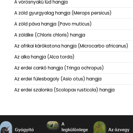
A vörösnyakú lúd hangja
A zöld gyurgyalag hangja (Merops persicus)
A zöld páva hangja (Pavo muticus)
A zöldike (Chloris chloris) hangja
Az afrikai kárókatona hangja (Microcarbo africanus)
Az alka hangja (Alca torda)
Az erdei cankó hangja (Tringa ochropus)
Az erdei fülesbagoly (Asio otus) hangja
Az erdei szalonka (Scolopax rusticola) hangja
A
Gyógyító
legkülönlege
Az özvegy