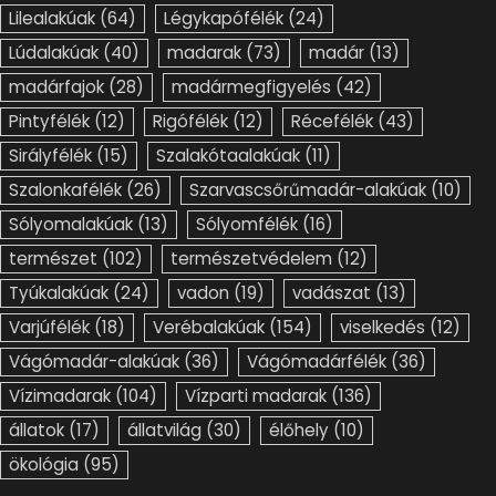
Lilealakúak
(64)
Légykapófélék
(24)
Lúdalakúak
(40)
madarak
(73)
madár
(13)
madárfajok
(28)
madármegfigyelés
(42)
Pintyfélék
(12)
Rigófélék
(12)
Récefélék
(43)
Sirályfélék
(15)
Szalakótaalakúak
(11)
Szalonkafélék
(26)
Szarvascsőrűmadár-alakúak
(10)
Sólyomalakúak
(13)
Sólyomfélék
(16)
természet
(102)
természetvédelem
(12)
Tyúkalakúak
(24)
vadon
(19)
vadászat
(13)
Varjúfélék
(18)
Verébalakúak
(154)
viselkedés
(12)
Vágómadár-alakúak
(36)
Vágómadárfélék
(36)
Vízimadarak
(104)
Vízparti madarak
(136)
állatok
(17)
állatvilág
(30)
élőhely
(10)
ökológia
(95)