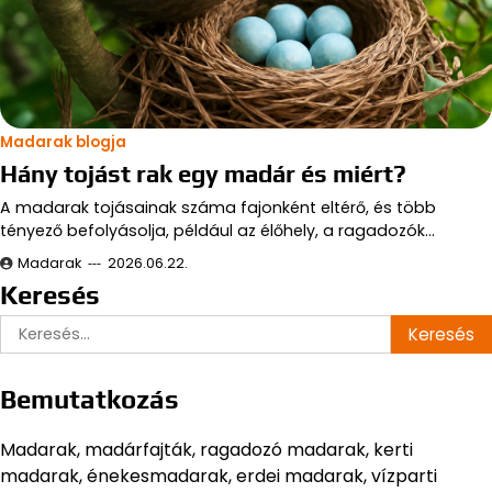
Madarak blogja
Hány tojást rak egy madár és miért?
A madarak tojásainak száma fajonként eltérő, és több
tényező befolyásolja, például az élőhely, a ragadozók…
Madarak
2026.06.22.
Keresés
Keresés:
Bemutatkozás
Madarak, madárfajták, ragadozó madarak, kerti
madarak, énekesmadarak, erdei madarak, vízparti