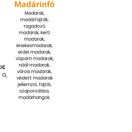
Madárinfó
Skip
to
Madarak,
content
madárfajták,
ragadozó
madarak, kerti
madarak,
énekesmadarak,
erdei madarak,
vízparti madarak,
nádi madarak,
városi madarak,
védett madarak
jellemzői, fajtái,
szaporodása,
madárhangok.