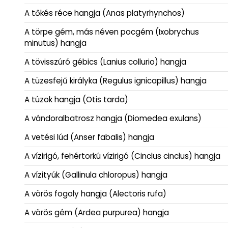
A tőkés réce hangja (Anas platyrhynchos)
A törpe gém, más néven pocgém (Ixobrychus
minutus) hangja
A tövisszúró gébics (Lanius collurio) hangja
A tüzesfejű királyka (Regulus ignicapillus) hangja
A túzok hangja (Otis tarda)
A vándoralbatrosz hangja (Diomedea exulans)
A vetési lúd (Anser fabalis) hangja
A vízirigó, fehértorkú vízirigó (Cinclus cinclus) hangja
A vízityúk (Gallinula chloropus) hangja
A vörös fogoly hangja (Alectoris rufa)
A vörös gém (Ardea purpurea) hangja