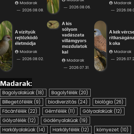
Madarak
Madarak
2026.08.06.
2026.08.08.
2026.08.
A kis
sólyom
A vízityúk
A kék vércs
vadászata
rejtőzködő
ritkaságán
villámgyors
életmódja
k oka
mozdulatok
Madarak
Madarak
kal
2026.08.02.
2026.07.2
Madarak
2026.07.31.
Madarak:
Bagolyalakúak
(18)
Bagolyfélék
(20)
Billegetőfélék
(9)
biodiverzitás
(24)
biológia
(26)
Fácánfélék
(22)
Gémfélék
(11)
Gólyaalakúak
(12)
Gólyafélék
(12)
Gödényalakúak
(19)
Harkályalakúak
(14)
Harkályfélék
(12)
környezet
(10)