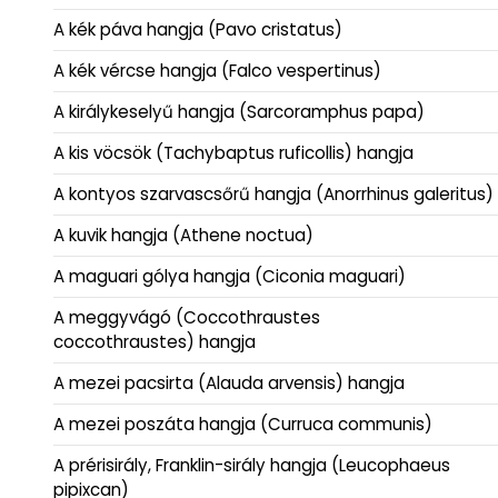
A kék páva hangja (Pavo cristatus)
A kék vércse hangja (Falco vespertinus)
A királykeselyű hangja (Sarcoramphus papa)
A kis vöcsök (Tachybaptus ruficollis) hangja
A kontyos szarvascsőrű hangja (Anorrhinus galeritus)
A kuvik hangja (Athene noctua)
A maguari gólya hangja (Ciconia maguari)
A meggyvágó (Coccothraustes
coccothraustes) hangja
A mezei pacsirta (Alauda arvensis) hangja
A mezei poszáta hangja (Curruca communis)
A prérisirály, Franklin-sirály hangja (Leucophaeus
pipixcan)