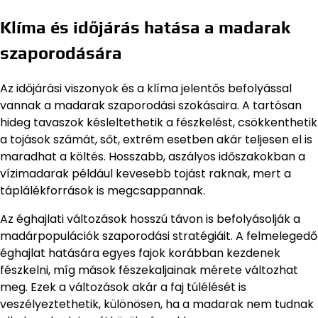
Klíma és időjárás hatása a madarak
szaporodására
Az időjárási viszonyok és a klíma jelentős befolyással
vannak a madarak szaporodási szokásaira. A tartósan
hideg tavaszok késleltethetik a fészkelést, csökkenthetik
a tojások számát, sőt, extrém esetben akár teljesen el is
maradhat a költés. Hosszabb, aszályos időszakokban a
vízimadarak például kevesebb tojást raknak, mert a
táplálékforrások is megcsappannak.
Az éghajlati változások hosszú távon is befolyásolják a
madárpopulációk szaporodási stratégiáit. A felmelegedő
éghajlat hatására egyes fajok korábban kezdenek
fészkelni, míg mások fészekaljainak mérete változhat
meg. Ezek a változások akár a faj túlélését is
veszélyeztethetik, különösen, ha a madarak nem tudnak