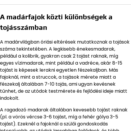
A madárfajok közti különbségek a
tojásszámban
A madárvilágban óriási eltérések mutatkoznak a tojások
száma tekintetében. A legkisebb énekesmadarak,
például a kolibrik, gyakran csak 2 tojást raknak, míg
egyes vízimadarak, mint például a vadréce, akár 8-15
tojást is képesek lerakni egyetlen fészekaljban. Más
fajoknál, mint a struccok, a tojások mérete miatt a
fészekalj általában 7-10 tojás, ami ugyan kevésnek
tűnhet, de az utódok testmérete és fejlődési ideje miatt
indokolt.
A ragadozó madarak általában kevesebb tojást raknak
(pl. a vörös vércse 3-6 tojást, míg a fehér gólya 3-5
tojást). Ezeknél a fajoknál a szülői gondoskodás
intenzívebb, az utódok lassabban fejlődnek, és több