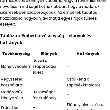
természetes élőhelyek védelme, vagy a rovarállomány
növelése mind segíthetnek abban, hogy a madarak
sikeresebben szaporodjanak. Az emberek tudatos
hozzáállása nagyban javíthatja egyes fajok túlélési
esélyeit.
Táblázat: Emberi tevékenység – előnyök és
hátrányok
Tevékenység
Előnyök
Hátrányok
Növeli a
Élőhelyvédelem
szaporodási
–
sikert
Vegyszerek
Csökkenti a
–
használata
táplálékkínálatot
Madárodúk
Biztonságos
–
kihelyezése
fészkelőhely
Élőhely elvesztése,
Erdőirtás
–