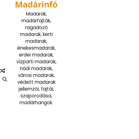
Madárinfó
Skip
to
Madarak,
content
madárfajták,
ragadozó
madarak, kerti
madarak,
énekesmadarak,
erdei madarak,
vízparti madarak,
nádi madarak,
városi madarak,
védett madarak
jellemzői, fajtái,
szaporodása,
madárhangok.