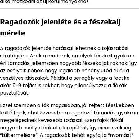
alkalmazkodni az új körülményekhez.
Ragadozók jelenléte és a fészekalj
mérete
A ragadozók jelentős hatással lehetnek a tojásrakási
stratégiára. Azok a madarak, amelyek fészkeit gyakran
éri támadás, jellemzően nagyobb fészekaljat raknak: így
az esélyeik nőnek, hogy legalább néhány utód túléli a
veszélyes időszakot. Például a seregély vagy a fecske
akár 5-8 tojást is rakhat, hogy ellensúlyozza a fiókák
pusztulását.
Ezzel szemben a fák magasában, jól rejtett fészkekben
költő fajok, ahol kevesebb a ragadozó támadás, gyakran
megelégednek kevesebb tojással. Ezen fajok fiókái
nagyobb eséllyel érik el a kirepülést, így nincs szükség
“túltermelésre”. A ragadozók tehát egyfajta “nyomást”