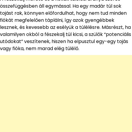
összefüggésben áll egymással. Ha egy madár túl sok
tojást rak, könnyen előfordulhat, hogy nem tud minden
fiókát megfelelően táplálni, így azok gyengébbek
lesznek, és kevesebb az esélyük a túlélésre. Másrészt, ha
valamilyen okból a fészekalj túl kicsi, a szülők “potenciális
utódokat” veszítenek, hiszen ha elpusztul egy-egy tojás
vagy fióka, nem marad elég túlélő.