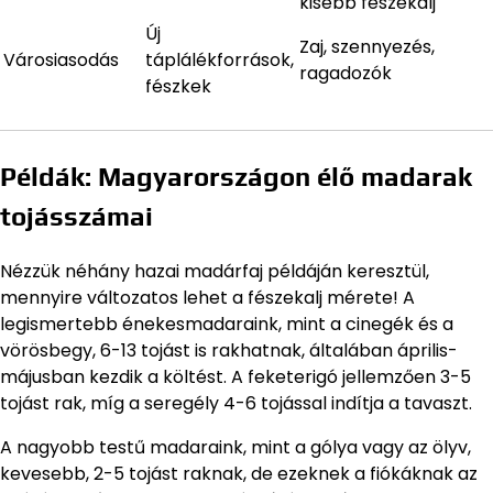
kisebb fészekalj
Új
Zaj, szennyezés,
Városiasodás
táplálékforrások,
ragadozók
fészkek
Példák: Magyarországon élő madarak
tojásszámai
Nézzük néhány hazai madárfaj példáján keresztül,
mennyire változatos lehet a fészekalj mérete! A
legismertebb énekesmadaraink, mint a cinegék és a
vörösbegy, 6-13 tojást is rakhatnak, általában április-
májusban kezdik a költést. A feketerigó jellemzően 3-5
tojást rak, míg a seregély 4-6 tojással indítja a tavaszt.
A nagyobb testű madaraink, mint a gólya vagy az ölyv,
kevesebb, 2-5 tojást raknak, de ezeknek a fiókáknak az