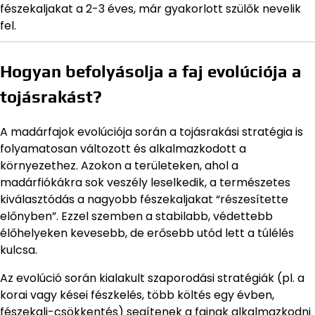
fészekaljakat a 2-3 éves, már gyakorlott szülők nevelik
fel.
Hogyan befolyásolja a faj evolúciója a
tojásrakást?
A madárfajok evolúciója során a tojásrakási stratégia is
folyamatosan változott és alkalmazkodott a
környezethez. Azokon a területeken, ahol a
madárfiókákra sok veszély leselkedik, a természetes
kiválasztódás a nagyobb fészekaljakat “részesítette
előnyben”. Ezzel szemben a stabilabb, védettebb
élőhelyeken kevesebb, de erősebb utód lett a túlélés
kulcsa.
Az evolúció során kialakult szaporodási stratégiák (pl. a
korai vagy kései fészkelés, több költés egy évben,
fészekalj-csökkentés) segítenek a fajnak alkalmazkodni