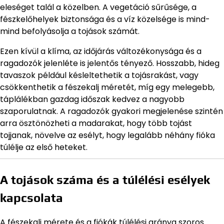
eleséget talál a közelben. A vegetáció sűrűsége, a
fészkelőhelyek biztonsága és a víz közelsége is mind-
mind befolyásolja a tojások számát.
Ezen kívül a klíma, az időjárás változékonysága és a
ragadozók jelenléte is jelentős tényező. Hosszabb, hideg
tavaszok például késleltethetik a tojásrakást, vagy
csökkenthetik a fészekalj méretét, míg egy melegebb,
táplálékban gazdag időszak kedvez a nagyobb
szaporulatnak. A ragadozók gyakori megjelenése szintén
arra ösztönözheti a madarakat, hogy több tojást
tojjanak, növelve az esélyt, hogy legalább néhány fióka
túlélje az első heteket.
A tojások száma és a túlélési esélyek
kapcsolata
A fészekalj mérete és a fiókák túlélési aránya szoros