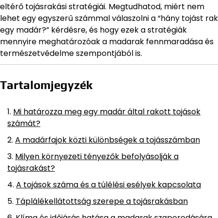
eltérő tojásrakási stratégiái. Megtudhatod, miért nem
lehet egy egyszerű számmal válaszolni a “hány tojást rak
egy madár?” kérdésre, és hogy ezek a stratégiák
mennyire meghatározóak a madarak fennmaradása és
természetvédelme szempontjából is.
Tartalomjegyzék
Mi határozza meg egy madár által rakott tojások
számát?
A madárfajok közti különbségek a tojásszámban
Milyen környezeti tényezők befolyásolják a
tojásrakást?
A tojások száma és a túlélési esélyek kapcsolata
Táplálékellátottság szerepe a tojásrakásban
Klíma és időjárás hatása a madarak szaporodására