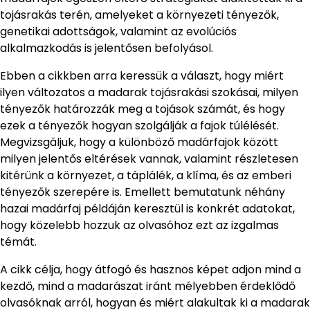
tojásrakás terén, amelyeket a környezeti tényezők,
genetikai adottságok, valamint az evolúciós
alkalmazkodás is jelentősen befolyásol.
Ebben a cikkben arra keressük a választ, hogy miért
ilyen változatos a madarak tojásrakási szokásai, milyen
tényezők határozzák meg a tojások számát, és hogy
ezek a tényezők hogyan szolgálják a fajok túlélését.
Megvizsgáljuk, hogy a különböző madárfajok között
milyen jelentős eltérések vannak, valamint részletesen
kitérünk a környezet, a táplálék, a klíma, és az emberi
tényezők szerepére is. Emellett bemutatunk néhány
hazai madárfaj példáján keresztül is konkrét adatokat,
hogy közelebb hozzuk az olvasóhoz ezt az izgalmas
témát.
A cikk célja, hogy átfogó és hasznos képet adjon mind a
kezdő, mind a madarászat iránt mélyebben érdeklődő
olvasóknak arról, hogyan és miért alakultak ki a madarak