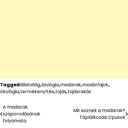
Tagged
állatvilág
,
biológia
,
madarak
,
madárfajok
,
ökológia
,
termékenyítés
,
tojás
,
tojásrakás
A madarak
Bejegyzés
Mit esznek a madarak?
szaporodásának
Táplálkozási típusok
navigáció
folyamata