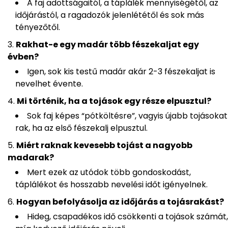
A faj adottságaitól, a táplálék mennyiségétől, az
időjárástól, a ragadozók jelenlététől és sok más
tényezőtől.
Rakhat-e egy madár több fészekaljat egy
évben?
Igen, sok kis testű madár akár 2-3 fészekaljat is
nevelhet évente.
Mi történik, ha a tojások egy része elpusztul?
Sok faj képes “pótköltésre”, vagyis újabb tojásokat
rak, ha az első fészekalj elpusztul.
Miért raknak kevesebb tojást a nagyobb
madarak?
Mert ezek az utódok több gondoskodást,
táplálékot és hosszabb nevelési időt igényelnek.
Hogyan befolyásolja az időjárás a tojásrakást?
Hideg, csapadékos idő csökkenti a tojások számát,