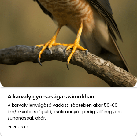
A karvaly gyorsasága számokban
A karvaly lenyűgöző vadász: röptében akár 50-60
km/h-val is száguld, zsákmányát pedig villámgyors
zuhanással, akár…
2026.03.04.