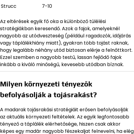
Strucc
7-10
Az eltérések egyik fő oka a különböző túlélési
stratégiákban keresendő. Azok a fajok, amelyeknél
nagyobb az utódveszteség (például ragadozók, időjárás
vagy táplálékhiány miatt), gyakran több tojást raknak,
hogy legalább néhány utód biztosan elérje a felnőttkort.
Ezzel szemben a nagyobb testű, lassan fejlődő fajok
inkább a kiváló minőségű, kevesebb utódban bíznak.
Milyen környezeti tényezők
befolyásolják a tojásrakást?
A madarak tojásrakási stratégiáit erősen befolyásolják
az aktuális környezeti feltételek. Az egyik legfontosabb
tényező a táplálék elérhetősége, hiszen csak akkor
képes egy madár nagyobb fészekaljat felnevelni, ha elég