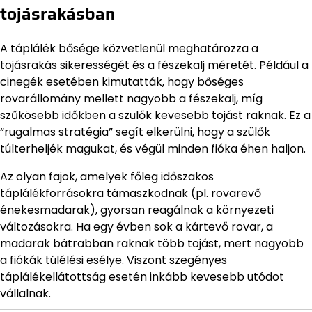
tojásrakásban
A táplálék bősége közvetlenül meghatározza a
tojásrakás sikerességét és a fészekalj méretét. Például a
cinegék esetében kimutatták, hogy bőséges
rovarállomány mellett nagyobb a fészekalj, míg
szűkösebb időkben a szülők kevesebb tojást raknak. Ez a
“rugalmas stratégia” segít elkerülni, hogy a szülők
túlterheljék magukat, és végül minden fióka éhen haljon.
Az olyan fajok, amelyek főleg időszakos
táplálékforrásokra támaszkodnak (pl. rovarevő
énekesmadarak), gyorsan reagálnak a környezeti
változásokra. Ha egy évben sok a kártevő rovar, a
madarak bátrabban raknak több tojást, mert nagyobb
a fiókák túlélési esélye. Viszont szegényes
táplálékellátottság esetén inkább kevesebb utódot
vállalnak.