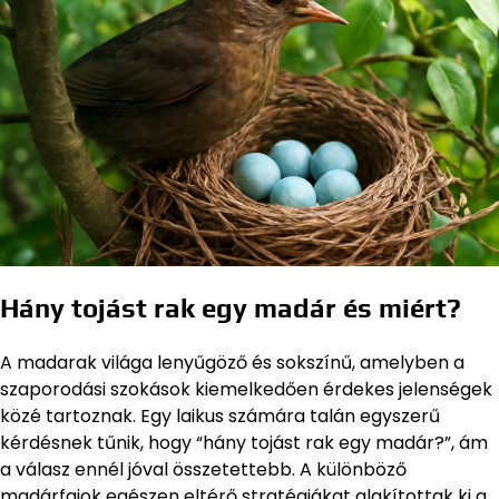
Hány tojást rak egy madár és miért?
A madarak világa lenyűgöző és sokszínű, amelyben a
szaporodási szokások kiemelkedően érdekes jelenségek
közé tartoznak. Egy laikus számára talán egyszerű
kérdésnek tűnik, hogy “hány tojást rak egy madár?”, ám
a válasz ennél jóval összetettebb. A különböző
madárfajok egészen eltérő stratégiákat alakítottak ki a