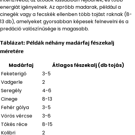
energiát igényelnek. Az apróbb madarak, például a
cinegék vagy a fecskék ellenben több tojást raknak (8-
13 db), amelyeket gyorsabban képesek felnevelni és a
predáció valószínűsége is magasabb.
Táblázat: Példák néhány madárfaj fészekalj
méretére
Madárfaj
Átlagos fészekalj (db tojás)
Feketerigó
3-5
Vadgerle
2
Seregély
4-6
Cinege
8-13
Fehér gólya
3-5
Vörös vércse
3-6
Tőkés réce
8-15
Kolibri
2