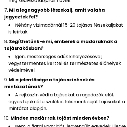
míg kedvező időjárás növeli.
Mi a legnagyobb fészekalj, amit valaha
jegyeztek fel?
Néhány vízimadárnál 15-20 tojásos fészekaljakat
is leírtak.
Segíthetünk-e mi, emberek a madaraknak a
tojásrakásban?
Igen, mesterséges odúk kihelyezésével,
vegyszermentes kerttel és természetes élőhelyek
védelmével.
Mi a jelentősége a tojás színének és
mintázatának?
A rejtőszín védi a tojásokat a ragadozók elől,
egyes fajoknál a szülők is felismerik saját tojásaikat a
mintázat alapján.
Minden madár rak tojást minden évben?
Nem, a fiatal vagy idős, legyengült egyedek, illetve