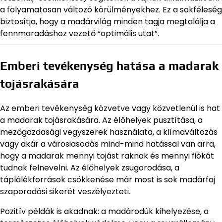
a folyamatosan változó körülményekhez. Ez a sokféleség
biztosítja, hogy a madárvilág minden tagja megtalálja a
fennmaradáshoz vezető “optimális utat”.
Emberi tevékenység hatása a madarak
tojásrakására
Az emberi tevékenység közvetve vagy közvetlenül is hat
a madarak tojásrakására. Az élőhelyek pusztítása, a
mezőgazdasági vegyszerek használata, a klímaváltozás
vagy akár a városiasodás mind-mind hatással van arra,
hogy a madarak mennyi tojást raknak és mennyi fiókát
tudnak felnevelni. Az élőhelyek zsugorodása, a
táplálékforrások csökkenése már most is sok madárfaj
szaporodási sikerét veszélyezteti.
Pozitív példák is akadnak: a madárodúk kihelyezése, a