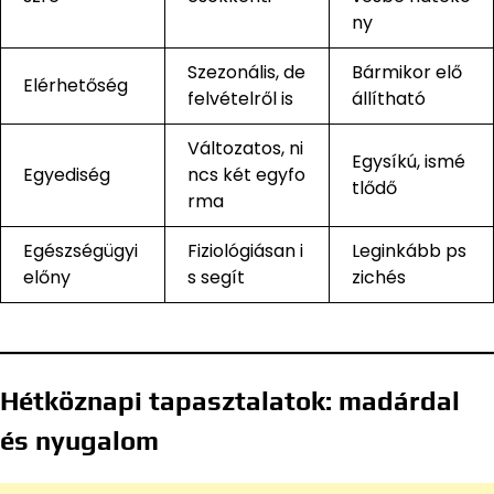
ny
Szezonális, de
Bármikor elő
Elérhetőség
felvételről is
állítható
Változatos, ni
Egysíkú, ismé
Egyediség
ncs két egyfo
tlődő
rma
Egészségügyi
Fiziológiásan i
Leginkább ps
előny
s segít
zichés
Hétköznapi tapasztalatok: madárdal
és nyugalom