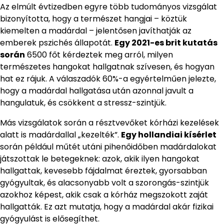
Az elmúlt évtizedben egyre több tudományos vizsgálat
bizonyította, hogy a természet hangjai – köztük
kiemelten a madárdal – jelentősen javíthatják az
emberek pszichés állapotát.
Egy 2021-es brit kutatás
során
6500 főt kérdeztek meg arról, milyen
természetes hangokat hallgatnak szívesen, és hogyan
hat ez rájuk. A válaszadók 60%-a egyértelműen jelezte,
hogy a madárdal hallgatása után azonnal javult a
hangulatuk, és csökkent a stressz-szintjük.
Más vizsgálatok során a résztvevőket kórházi kezelések
alatt is madárdallal „kezelték”.
Egy hollandiai kísérlet
során például műtét utáni pihenőidőben madárdalokat
játszottak le betegeknek: azok, akik ilyen hangokat
hallgattak, kevesebb fájdalmat éreztek, gyorsabban
gyógyultak, és alacsonyabb volt a szorongás-szintjük
azokhoz képest, akik csak a kórház megszokott zaját
hallgatták. Ez azt mutatja, hogy a madárdal akár fizikai
gyógyulást is elősegíthet.