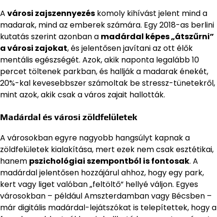
A
városi zajszennyezés
komoly kihívást jelent mind a
madarak, mind az emberek számára. Egy 2018-as berlini
kutatás szerint azonban a
madárdal képes „átszűrni”
a városi zajokat
, és jelentősen javítani az ott élők
mentális egészségét. Azok, akik naponta legalább 10
percet töltenek parkban, és hallják a madarak énekét,
20%-kal kevesebbszer számoltak be stressz-tünetekről,
mint azok, akik csak a város zajait hallották.
Madárdal és városi zöldfelületek
A városokban egyre nagyobb hangsúlyt kapnak a
zöldfelületek kialakítása, mert ezek nem csak esztétikai,
hanem
pszichológiai szempontból is fontosak
. A
madárdal jelentősen hozzájárul ahhoz, hogy egy park,
kert vagy liget valóban „feltöltő” hellyé váljon. Egyes
városokban – például Amszterdamban vagy Bécsben –
már digitális madárdal-lejátszókat is telepítettek, hogy a