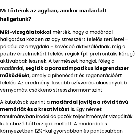
Mi történik az agyban, amikor madárdalt
hallgatunk?
MRI-vizsgálatokkal
mérték, hogy a madárdal
hallgatása közben az agy stresszért felelős területei –
például az amygdala – kevésbé aktivizálódnak, míg a
pozitív érzelmekért felelős régiók (pl. prefrontális kéreg)
aktívabbak lesznek. A természet hangjai, főleg a
madárdal,
segítik a paraszimpatikus idegrendszer
működését
, amely a pihenésért és regenerációért
felelős. Az eredmény: lassabb szívverés, alacsonyabb
vérnyomás, csökkenő stresszhormon-szint.
A kutatások szerint a
madárdal javítja a rövid távú
memóriát és a kreativitást
is. Egy német
tanulmányban irodai dolgozók teljesítményét vizsgálták
különböző háttérzajok mellett. A madárdalos
környezetben 12%-kal gyorsabban és pontosabban