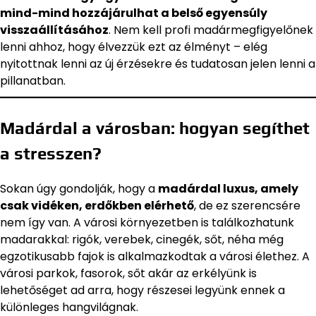
mind-mind hozzájárulhat a belső egyensúly
visszaállításához
. Nem kell profi madármegfigyelőnek
lenni ahhoz, hogy élvezzük ezt az élményt – elég
nyitottnak lenni az új érzésekre és tudatosan jelen lenni a
pillanatban.
Madárdal a városban: hogyan segíthet
a stresszen?
Sokan úgy gondolják, hogy a
madárdal luxus, amely
csak vidéken, erdőkben elérhető
, de ez szerencsére
nem így van. A városi környezetben is találkozhatunk
madarakkal: rigók, verebek, cinegék, sőt, néha még
egzotikusabb fajok is alkalmazkodtak a városi élethez. A
városi parkok, fasorok, sőt akár az erkélyünk is
lehetőséget ad arra, hogy részesei legyünk ennek a
különleges hangvilágnak.