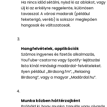
Ha nincs időd sétálni, nyisd ki az ablakot, vagy
ülj ki az erkélyre reggelente, különösen
tavasszal. A városi madarak (például
feketerigó, veréb) is sokszor meglepően
hangosak és változatosak.
Hangfelvételek, applikációk
Számos ingyenes és fizetős alkalmazás,
YouTube-csatorna vagy Spotify-lejátszási
lista kínál minőségi madárdal-felvételeket.
Ilyen például: „Birdsong.fm”, „Relaxing
Birdsong”, vagy a magyar „Madárdal.hu”.
Munka közben háttérzajként
Próbáld ki, hogy munka, tanulás vagy olvasás