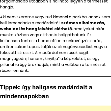
forgalmasabb utcákban is hallható legyen a természet
hangja.
Aki nem szeretne vagy tud kimenni a parkba, annak sem
kell lemondania a madárdalról:
számos alkalmazás,
weboldal és hangfelvétel elérhető
, amelyeket akár
munka közben vagy otthon is hallgathatunk. Ez
különösen fontos a home office munkavégzés során,
amikor sokan tapasztalják az elmagányosodást vagy a
fokozott stresszt. A madárdal nem csak segít
megnyugodni, hanem „kinyitja” a képzeletet, és egy
pillanatra úgy érezhetjük, mintha valóban a természet
részei lennénk.
Tippek: így hallgass madárdalt a
mindennapokban