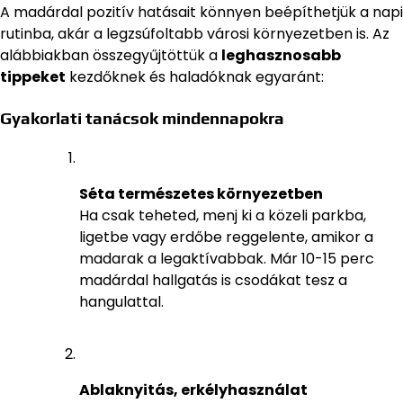
A madárdal pozitív hatásait könnyen beépíthetjük a napi
rutinba, akár a legzsúfoltabb városi környezetben is. Az
alábbiakban összegyűjtöttük a
leghasznosabb
tippeket
kezdőknek és haladóknak egyaránt:
Gyakorlati tanácsok mindennapokra
Séta természetes környezetben
Ha csak teheted, menj ki a közeli parkba,
ligetbe vagy erdőbe reggelente, amikor a
madarak a legaktívabbak. Már 10-15 perc
madárdal hallgatás is csodákat tesz a
hangulattal.
Ablaknyitás, erkélyhasználat