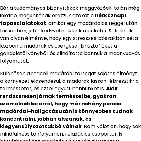
Bár a tudományos bizonyítékok meggyőzőek, talán még
inkább magunkénak érezzük azokat a
hétköznapi
tapasztalatokat
, amikor egy madárdalos reggel után
frissebben, jobb kedvvel indulunk munkába. Sokaknak
van olyan élménye, hogy egy stresszes időszakban séta
közben a madarak csicsergése „kihúzta” őket a
gondolatörvényből, és elindította bennük a megnyugvás
folyamatát.
Különösen a reggeli madárdal tartogat sajátos élményt:
a környezet elcsendesül, a madarak lassan „ébresztik” a
természetet, és ezzel együtt bennünket is.
Akik
rendszeresen járnak természetbe, gyakran
számolnak be arról, hogy már néhány perces
madárdal-hallgatás után is könnyebben tudnak
koncentrálni, jobban alszanak, és
kiegyensúlyozottabbá válnak
. Nem véletlen, hogy sok
mindfulness tanfolyamon, relaxációs csoporton is