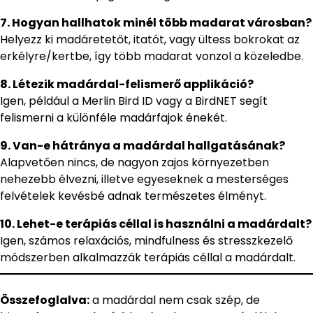
7. Hogyan hallhatok minél több madarat városban?
Helyezz ki madáretetőt, itatót, vagy ültess bokrokat az
erkélyre/kertbe, így több madarat vonzol a közeledbe.
8. Létezik madárdal-felismerő applikáció?
Igen, például a Merlin Bird ID vagy a BirdNET segít
felismerni a különféle madárfajok énekét.
9. Van-e hátránya a madárdal hallgatásának?
Alapvetően nincs, de nagyon zajos környezetben
nehezebb élvezni, illetve egyeseknek a mesterséges
felvételek kevésbé adnak természetes élményt.
10. Lehet-e terápiás céllal is használni a madárdalt?
Igen, számos relaxációs, mindfulness és stresszkezelő
módszerben alkalmazzák terápiás céllal a madárdalt.
Összefoglalva:
a madárdal nem csak szép, de