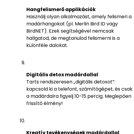
Hangfelismerő applikációk
Használj olyan alkalmazást, amely felismeri a
madárhangokat (pl. Merlin Bird ID vagy
BirdNET). Ezek segítségével nemcsak
hallgatod, de megtanulod felismerni is a
különféle dalokat.
Digitális detox madárdallal
Tarts rendszeresen „digitális detoxot”:
kapcsold ki a telefont, számítógépet, és csak
a madárdalra figyelj 10-15 percig. Meglepően
frissítő élmény!
Kreatív tevékenységek madárdallal