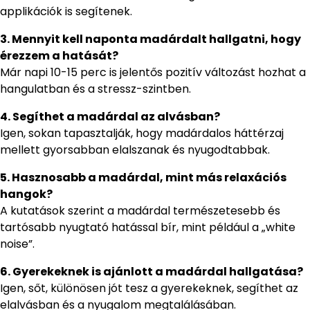
applikációk is segítenek.
3. Mennyit kell naponta madárdalt hallgatni, hogy
érezzem a hatását?
Már napi 10-15 perc is jelentős pozitív változást hozhat a
hangulatban és a stressz-szintben.
4. Segíthet a madárdal az alvásban?
Igen, sokan tapasztalják, hogy madárdalos háttérzaj
mellett gyorsabban elalszanak és nyugodtabbak.
5. Hasznosabb a madárdal, mint más relaxációs
hangok?
A kutatások szerint a madárdal természetesebb és
tartósabb nyugtató hatással bír, mint például a „white
noise”.
6. Gyerekeknek is ajánlott a madárdal hallgatása?
Igen, sőt, különösen jót tesz a gyerekeknek, segíthet az
elalvásban és a nyugalom megtalálásában.