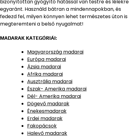
bizonyítottan gyógyító hatással van testre és lélekre
egyaránt. Használd bátran a mindennapokban, és
fedezd fel, milyen könnyen lehet természetes úton is
megteremteni a belső nyugalmat!
MADARAK KATEGÓRIÁI:
Magyarország madarai
Európa madarai
Ázsia madarai
Afrika madarai
Ausztrália madarai
Észak- Amerika madarai
Dél- Amerika madarai
Dögevő madarak
Énekesmadarak
Erdei madarak
Fakopácsok
Halevő madarak