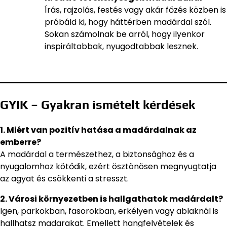
Írás, rajzolás, festés vagy akár főzés közben is
próbáld ki, hogy háttérben madárdal szól.
Sokan számolnak be arról, hogy ilyenkor
inspiráltabbak, nyugodtabbak lesznek.
GYIK – Gyakran ismételt kérdések
1. Miért van pozitív hatása a madárdalnak az
emberre?
A madárdal a természethez, a biztonsághoz és a
nyugalomhoz kötődik, ezért ösztönösen megnyugtatja
az agyat és csökkenti a stresszt.
2. Városi környezetben is hallgathatok madárdalt?
Igen, parkokban, fasorokban, erkélyen vagy ablaknál is
hallhatsz madarakat. Emellett hangfelvételek és