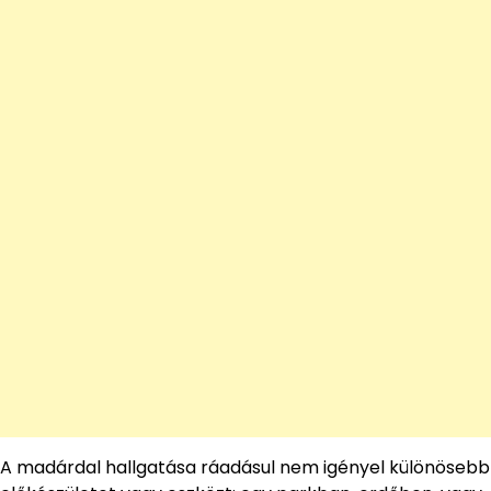
A madárdal hallgatása ráadásul nem igényel különösebb