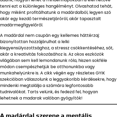
tenni ezt a különleges hangélményt. Olvashatod tehát,
hogy miként profitálhatunk a madárdalból, legyen szó
akár egy kezdő természetjáróról, akár tapasztalt
madármegfigyelőről.
A madárdal nem csupán egy kellemes háttérzaj:
bizonyítottan hozzájárulhat a lelki
kiegyensúlyozottsághoz, a stressz csökkentéséhez, sőt,
akár a kreativitás fokozásához is. Az okos eszközök
világában sem kell lemondanunk róla, hiszen sokféle
módon csempészhetjük be otthonunkba vagy
munkahelyünkre is. A cikk végén egy részletes GYIK
szekcióban válaszolunk a leggyakoribb kérdésekre, hogy
mindenki megtalálja a számára legfontosabb
tudnivalókat. Tarts velünk, és fedezd fel, hogyan
lehetnek a madarak valóban gyógyítók!
A madárdal szerepe a mentális