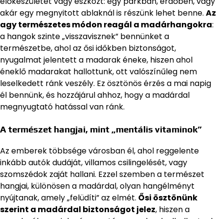
előkészületet vagy eszközt: egy parkban, erdőben, vagy
akár egy megnyitott ablaknál is részünk lehet benne.
Az
agy természetes módon reagál a madárhangokra
:
a hangok szinte „visszavisznek” bennünket a
természetbe, ahol az ősi időkben biztonságot,
nyugalmat jelentett a madarak éneke, hiszen ahol
éneklő madarakat hallottunk, ott valószínűleg nem
leselkedett ránk veszély. Ez ösztönös érzés a mai napig
él bennünk, és hozzájárul ahhoz, hogy a madárdal
megnyugtató hatással van ránk.
A természet hangjai, mint „mentális vitaminok”
Az emberek többsége városban él, ahol reggelente
inkább autók dudáját, villamos csilingelését, vagy
szomszédok zaját hallani. Ezzel szemben a természet
hangjai, különösen a madárdal, olyan hangélményt
nyújtanak, amely „felüdíti” az elmét.
Ősi ösztönünk
szerint a madárdal biztonságot jelez
, hiszen a