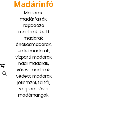
Madárinfó
Skip
to
Madarak,
content
madárfajták,
ragadozó
madarak, kerti
madarak,
énekesmadarak,
erdei madarak,
vízparti madarak,
nádi madarak,
városi madarak,
védett madarak
jellemzői, fajtái,
szaporodása,
madárhangok.