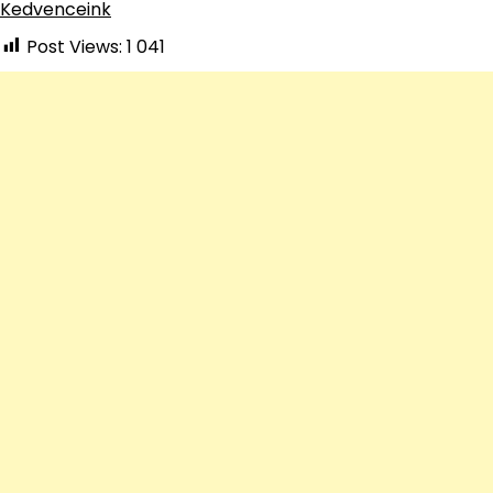
Kedvenceink
Post Views:
1 041