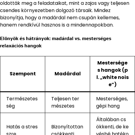
oldották meg a feladataikat, mint a zajos vagy teljesen
csendes környezetben dolgozó társaik. Mindez
bizonyítja, hogy a madárdal nem csupán kellemes,
hanem rendkívül hasznos is a mindennapokban.
Előnyök és hátrányok: madárdal vs. mesterséges
relaxációs hangok
Mestersége
s hangok (p
Szempont
Madárdal
l. „white nois
e”)
Természetes
Teljesen ter
Mesterséges,
ség
mészetes
gépi hang
Általában cs
Hatás a stres
Bizonyítottan
ökkenti, de ke
szre
csökkenti
vésbé hatéko