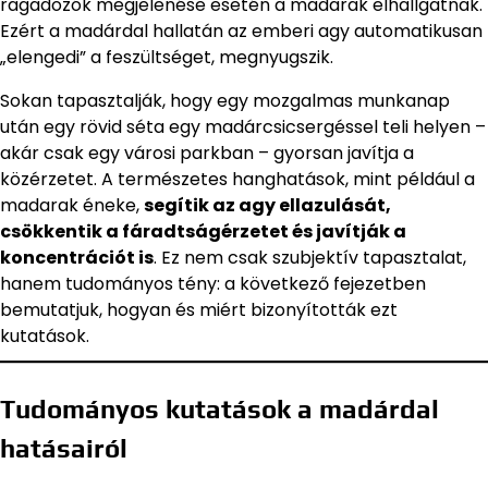
ragadozók megjelenése esetén a madarak elhallgatnak.
Ezért a madárdal hallatán az emberi agy automatikusan
„elengedi” a feszültséget, megnyugszik.
Sokan tapasztalják, hogy egy mozgalmas munkanap
után egy rövid séta egy madárcsicsergéssel teli helyen –
akár csak egy városi parkban – gyorsan javítja a
közérzetet. A természetes hanghatások, mint például a
madarak éneke,
segítik az agy ellazulását,
csökkentik a fáradtságérzetet és javítják a
koncentrációt is
. Ez nem csak szubjektív tapasztalat,
hanem tudományos tény: a következő fejezetben
bemutatjuk, hogyan és miért bizonyították ezt
kutatások.
Tudományos kutatások a madárdal
hatásairól