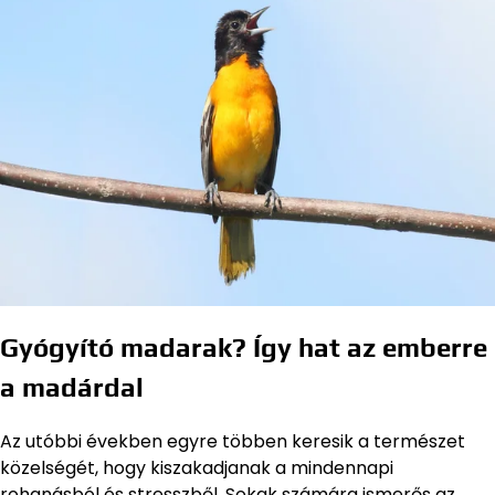
Gyógyító madarak? Így hat az emberre
a madárdal
Az utóbbi években egyre többen keresik a természet
közelségét, hogy kiszakadjanak a mindennapi
rohanásból és stresszből. Sokak számára ismerős az