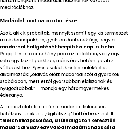
háttérhangként madárdalt használnak vezetett
meditációkhoz.
Madárdal mint napi rutin része
Azok, akik kipróbálták, mennyit számít egy kis természet
a mindennapokban, gyakran döntenek úgy, hogy a
madárdal hallgatását beépítik a napi rutinba
.
Reggelente akár néhány perc az ablakban, vagy egy
séta egy közeli parkban, máris érezhetően pozitív
változást hoz. Egyes családok esti rituáléként is
alkalmazzák: „elalvás előtt madárdal szól a gyerekek
szobájában, mert ettől gyorsabban elalszanak és
nyugodtabbak” – mondja egy háromgyermekes
édesanya.
A tapasztalatok alapján a madárdal különösen
hatékony, amikor a „digitális zaj” háttérbe szorul.
A
telefon kikapcsolása, a fülhallgatón keresztüli
madárdal vagy egy valódi madárhangos séta