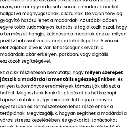
érzés, amikor egy erdei séta során a madarak énekét
hallgatva megnyugszanak, ellazulnak. De vajon tényleg
gyógyító hatású lehet a madárdal? Az utóbbi időben
egyre több tudományos kutatás is foglalkozik azzal, hogy
a természet hangjai, különösen a madarak éneke, milyen
pozitív hatással van az emberi lelkiállapotra. A városi
élet zajában élve is van lehetőségünk élvezni a
madárdalt, akár erkélyen, parkban, vagy digitális
eszközök segítségével.
Ez a cikk részletesen bemutatja, hogy
milyen szerepet
játszik a madárdal a mentális egészségünkben
, és
milyen tudományos eredmények támasztják alá ezt a
hatást. Megosztunk konkrét példákat és hétköznapi
tapasztalatokat is, így mindenki láthatja, mennyire
egyszerűen és természetesen lehet része ennek a
terápiának. Megvizsgáljuk, hogyan segíthet a madárdal a
városi stressz kezelésében, és gyakorlati tanácsokat
adunk, hogyan lehet a mindennapokban is elérhetővé