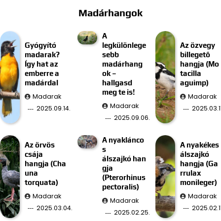
Madárhangok
A
Gyógyító
legkülönlege
Az özvegy
madarak?
sebb
billegető
Így hat az
madárhang
hangja (Mo
emberre a
ok –
tacilla
madárdal
hallgasd
aguimp)
meg te is!
Madarak
Madarak
Madarak
2025.09.14.
2025.03.11
2025.09.06.
A nyaklánco
Az örvös
A nyakékes
s
csája
álszajkó
álszajkó han
hangja (Cha
hangja (Ga
gja
una
rrulax
(Pterorhinus
torquata)
monileger)
pectoralis)
Madarak
Madarak
Madarak
2025.03.04.
2025.02.11
2025.02.25.