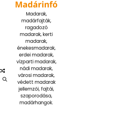
Madárinfó
Skip
to
Madarak,
content
madárfajták,
ragadozó
madarak, kerti
madarak,
énekesmadarak,
erdei madarak,
vízparti madarak,
nádi madarak,
városi madarak,
védett madarak
jellemzői, fajtái,
szaporodása,
madárhangok.