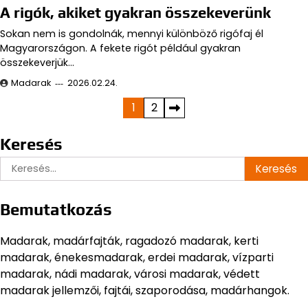
A rigók, akiket gyakran összekeverünk
Sokan nem is gondolnák, mennyi különböző rigófaj él
Magyarországon. A fekete rigót például gyakran
összekeverjük…
Madarak
2026.02.24.
Bejegyzések
1
2
lapozása
Keresés
Keresés:
Bemutatkozás
Madarak, madárfajták, ragadozó madarak, kerti
madarak, énekesmadarak, erdei madarak, vízparti
madarak, nádi madarak, városi madarak, védett
madarak jellemzői, fajtái, szaporodása, madárhangok.