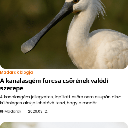
Madarak blogja
A kanalasgém furcsa csőrének valódi
szerepe
A kanalasgém jellegzetes, lapított csőre nem csupán dísz:
különleges alakja lehetővé teszi, hogy a madár…
Madarak
2026.03.12.