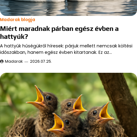
Madarak blogja
Miért maradnak párban egész évben a
hattyúk?
A hattyúk hűségükről híresek: párjuk mellett nemcsak költési
időszakban, hanem egész évben kitartanak. Ez az…
Madarak
2026.07.25.