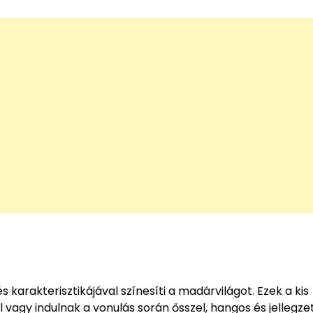
 karakterisztikájával színesíti a madárvilágot. Ezek a kis
agy indulnak a vonulás során ősszel, hangos és jellegze