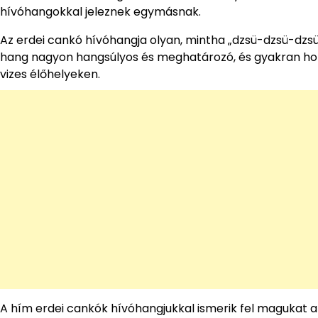
hívóhangokkal jeleznek egymásnak.
Az erdei cankó hívóhangja olyan, mintha „dzsü-dzsü-dzs
hang nagyon hangsúlyos és meghatározó, és gyakran hoz
vizes élőhelyeken.
A hím erdei cankók hívóhangjukkal ismerik fel magukat a