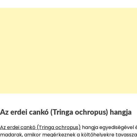
Az erdei cankó (Tringa ochropus) hangja
Az erdei cankó (Tringa ochropus)
hangja egyediségével és
madarak, amikor megérkeznek a költőhelyekre tavasszal v