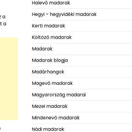
Halevő madarak
Hegyi – hegyvidéki madarak
z a
t a
Kerti madarak
Költöző madarak
Madarak
Madarak blogja
Madárhangok
Magevő madarak
Magyarország madarai
Mezei madarak
Mindenevő madarak
n
Nádi madarak