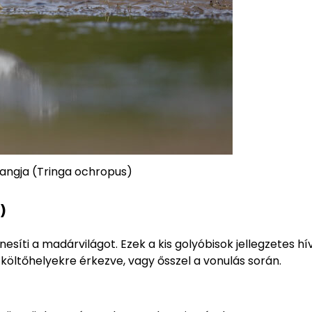
hangja (Tringa ochropus)
)
nesíti a madárvilágot. Ezek a kis golyóbisok jellegzetes h
költőhelyekre érkezve, vagy ősszel a vonulás során.