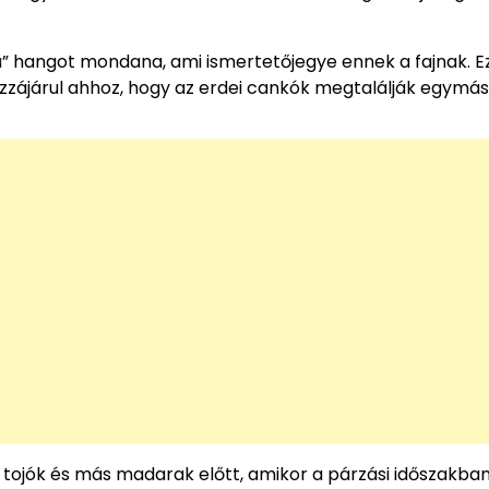
ü” hangot mondana, ami ismertetőjegye ennek a fajnak. E
zájárul ahhoz, hogy az erdei cankók megtalálják egymás
 tojók és más madarak előtt, amikor a párzási időszakba