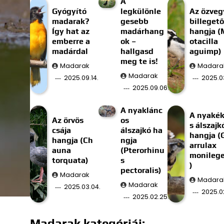
A
Gyógyító
legkülönle
Az özveg
madarak?
gesebb
billegető
Így hat az
madárhang
hangja (
emberre a
ok –
otacilla
madárdal
hallgasd
aguimp)
meg te is!
Madarak
Madara
Madarak
2025.09.14.
2025.03
2025.09.06.
A nyaklánc
A nyaké
Az örvös
os
s álszajk
csája
álszajkó ha
hangja (
hangja (Ch
ngja
arrulax
auna
(Pterorhinu
monilege
torquata)
s
)
pectoralis)
Madarak
Madara
Madarak
2025.03.04.
2025.02
2025.02.25.
Madarak kategóriái: