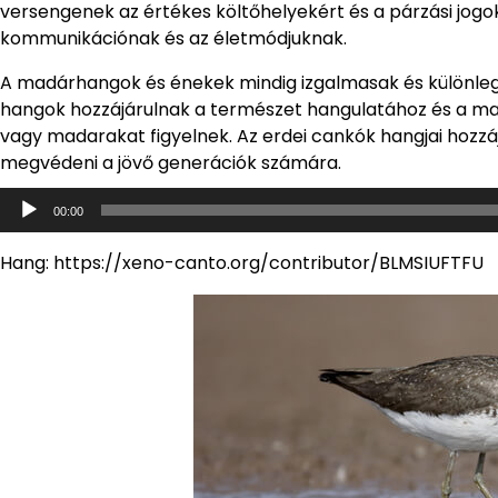
versengenek az értékes költőhelyekért és a párzási jogo
kommunikációnak és az életmódjuknak.
A madárhangok és énekek mindig izgalmasak és különlege
hangok hozzájárulnak a természet hangulatához és a m
vagy madarakat figyelnek. Az erdei cankók hangjai hozzá
megvédeni a jövő generációk számára.
Audió
00:00
lejátszó
Hang: https://xeno-canto.org/contributor/BLMSIUFTFU