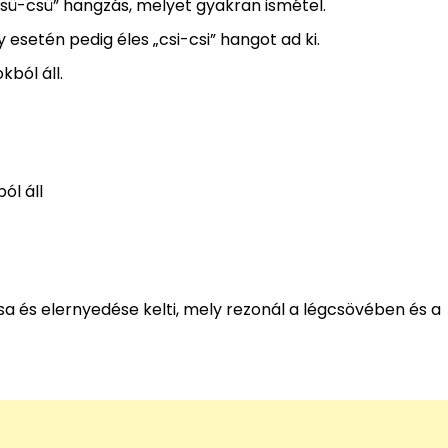
ü-csü” hangzás, melyet gyakran ismétel.
ly esetén pedig éles „csi-csi” hangot ad ki.
ból áll.
ól áll
a és elernyedése kelti, mely rezonál a légcsövében és a