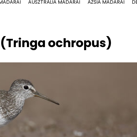
 MADARAI
AUSZTRÁLIA MADARAI
ÁZSIA MADARAI
D
 (Tringa ochropus)