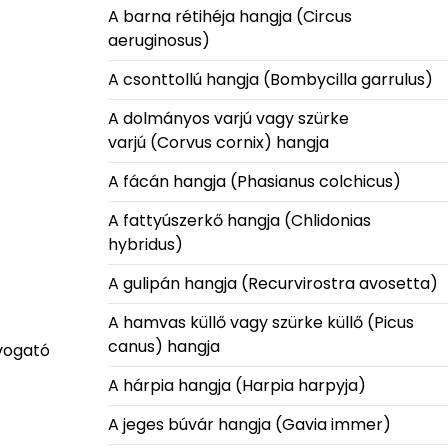
A barna rétihéja hangja (Circus
aeruginosus)
A csonttollú hangja (Bombycilla garrulus)
A dolmányos varjú vagy szürke
varjú (Corvus cornix) hangja
A fácán hangja (Phasianus colchicus)
A fattyúszerkő hangja (Chlidonias
hybridus)
A gulipán hangja (Recurvirostra avosetta)
A hamvas küllő vagy szürke küllő (Picus
canus) hangja
ívogató
A hárpia hangja (Harpia harpyja)
A jeges búvár hangja (Gavia immer)