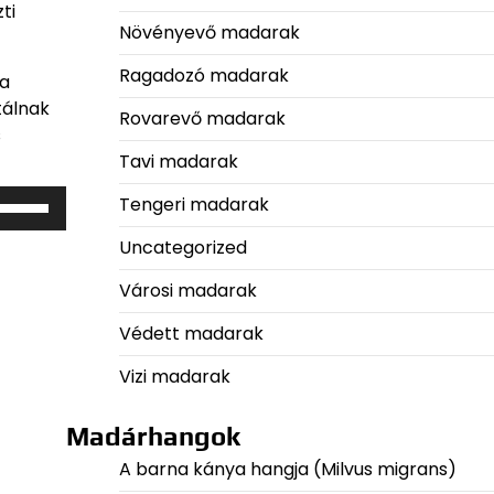
ti
Növényevő madarak
Ragadozó madarak
 a
tálnak
Rovarevő madarak
s
Tavi madarak
A
Tengeri madarak
hangerő
Uncategorized
növeléséhez,
lletőleg
Városi madarak
csökkentéséhez
Védett madarak
a
Fel/Le
Vizi madarak
illentyűket
ell
Madárhangok
használni.
A barna kánya hangja (Milvus migrans)