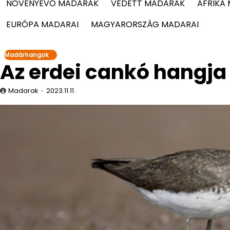
NÖVÉNYEVŐ MADARAK
VÉDETT MADARAK
AFRIKA
EURÓPA MADARAI
MAGYARORSZÁG MADARAI
Madárhangok
Az erdei cankó hangja
Madarak
2023.11.11.