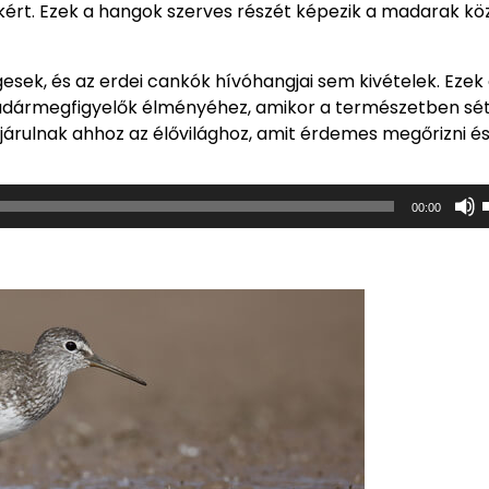
kért. Ezek a hangok szerves részét képezik a madarak köz
sek, és az erdei cankók hívóhangjai sem kivételek. Ezek
adármegfigyelők élményéhez, amikor a természetben sé
járulnak ahhoz az élővilághoz, amit érdemes megőrizni é
00:00
i
b
k