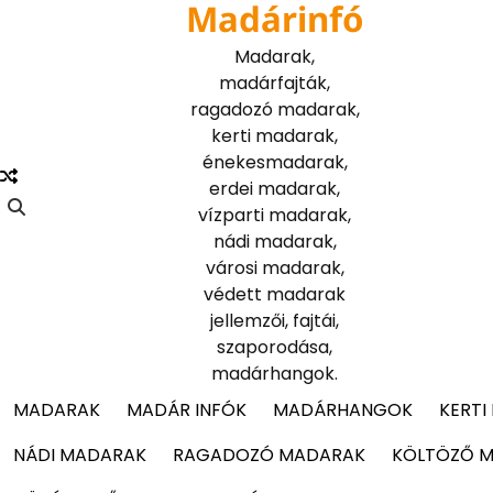
Madárinfó
Skip
to
Madarak,
content
madárfajták,
ragadozó madarak,
kerti madarak,
énekesmadarak,
erdei madarak,
vízparti madarak,
nádi madarak,
városi madarak,
védett madarak
jellemzői, fajtái,
szaporodása,
madárhangok.
MADARAK
MADÁR INFÓK
MADÁRHANGOK
KERTI
NÁDI MADARAK
RAGADOZÓ MADARAK
KÖLTÖZŐ 