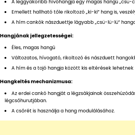
A leggyakoribb hívóhangja egy magas hangú „csü-cs
Emellett hallható tőle rikoltozó „ki-ki” hang is, veszé
A hím cankók nászduettje lágyabb „csü-lü-lü” hangok
Hangjának jellegzetességei:
Éles, magas hangú
Változatos, hívogató, rikoltozó és nászduett hangokb
A hím és a tojó hangja között kis eltérések lehetnek
Hangkeltés mechanizmusa:
Az erdei cankó hangját a légzsákjainak összehúzódás
légcsőhurutjában.
A csőrét is használja a hang modulálásához.