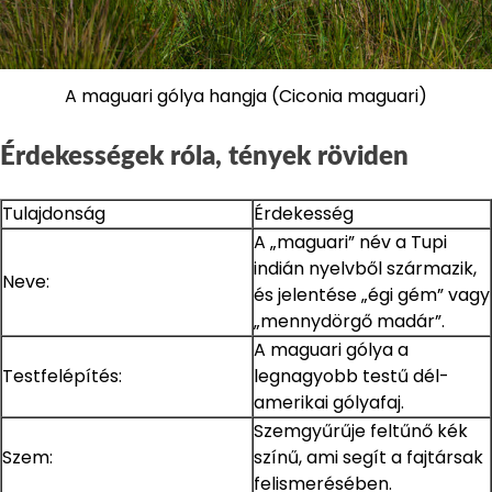
A maguari gólya hangja (Ciconia maguari)
Érdekességek róla, tények röviden
Tulajdonság
Érdekesség
A „maguari” név a Tupi
indián nyelvből származik,
Neve:
és jelentése „égi gém” vagy
„mennydörgő madár”.
A maguari gólya a
Testfelépítés:
legnagyobb testű dél-
amerikai gólyafaj.
Szemgyűrűje feltűnő kék
Szem:
színű, ami segít a fajtársak
felismerésében.