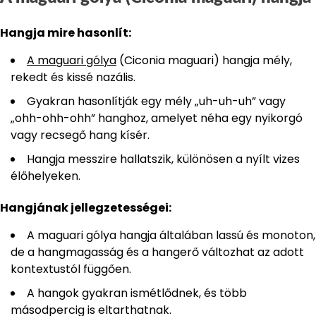
Hangja mire hasonlít:
A maguari gólya
(Ciconia maguari) hangja mély,
rekedt és kissé nazális.
Gyakran hasonlítják egy mély „uh-uh-uh” vagy
„ohh-ohh-ohh” hanghoz, amelyet néha egy nyikorgó
vagy recsegő hang kísér.
Hangja messzire hallatszik, különösen a nyílt vizes
élőhelyeken.
Hangjának jellegzetességei:
A maguari gólya hangja általában lassú és monoton,
de a hangmagasság és a hangerő változhat az adott
kontextustól függően.
A hangok gyakran ismétlődnek, és több
másodpercig is eltarthatnak.