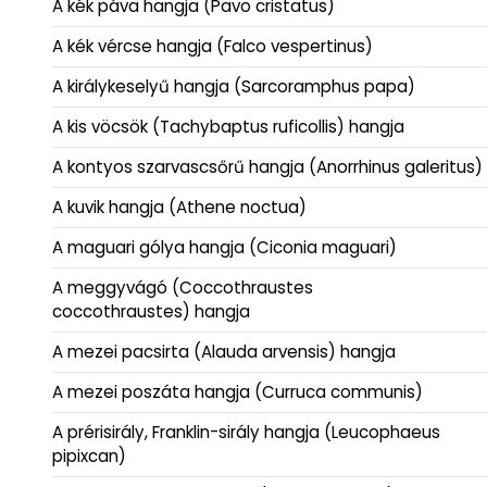
A kék páva hangja (Pavo cristatus)
A kék vércse hangja (Falco vespertinus)
A királykeselyű hangja (Sarcoramphus papa)
A kis vöcsök (Tachybaptus ruficollis) hangja
A kontyos szarvascsőrű hangja (Anorrhinus galeritus)
A kuvik hangja (Athene noctua)
A maguari gólya hangja (Ciconia maguari)
A meggyvágó (Coccothraustes
coccothraustes) hangja
A mezei pacsirta (Alauda arvensis) hangja
A mezei poszáta hangja (Curruca communis)
A prérisirály, Franklin-sirály hangja (Leucophaeus
pipixcan)