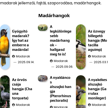
madarak jellemzői, fajtái, szaporodása, madárhangok.
Madárhangok
A
Gyógyító
legkülönlege
Az özvegy
madarak?
sebb
billegető
Így hat az
madárhang
hangja (Mo
emberre a
ok –
tacilla
madárdal
hallgasd
aguimp)
meg te is!
Madarak
Madarak
Madarak
2025.09.14.
2025.03.11
2025.09.06.
A nyaklánco
Az örvös
A nyakékes
s
csája
álszajkó
álszajkó han
hangja (Cha
hangja (Ga
gja
una
rrulax
(Pterorhinus
torquata)
monileger)
pectoralis)
Madarak
Madarak
Madarak