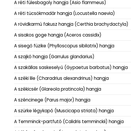
A réti fülesbagoly hangja (Asio flammeus)
A réti tücsökmadár hangja (Locustella naevia)
A rövidkarmú fakusz hangja (Certhia brachydactyla)
A sisakos goge hangja (Aceros cassidix)
A sisegő füzike (Phylloscopus sibilatrix) hangja
A szajkó hangja (Garrulus glandarius)
A szakállas saskeselyű (Gypaetus barbatus) hangja
A széki lile (Charadrius alexandrinus) hangja
A székicsér (Glareola pratincola) hangja
A széncinege (Parus major) hangja
A szürke légykapó (Muscicapa striata) hangja
A Temminck-partfutó (Calidris temminckii) hangja