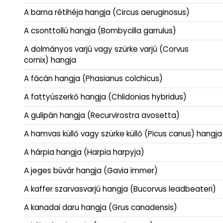
A barna rétihéja hangja (Circus aeruginosus)
A csonttollú hangja (Bombycilla garrulus)
A dolmányos varjú vagy szürke varjú (Corvus
cornix) hangja
A fácán hangja (Phasianus colchicus)
A fattyúszerkő hangja (Chlidonias hybridus)
A gulipán hangja (Recurvirostra avosetta)
A hamvas küllő vagy szürke küllő (Picus canus) hangja
A hárpia hangja (Harpia harpyja)
A jeges búvár hangja (Gavia immer)
A kaffer szarvasvarjú hangja (Bucorvus leadbeateri)
A kanadai daru hangja (Grus canadensis)