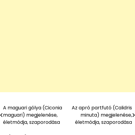
A maguari gólya (Ciconia
Az apró partfutó (Calidris
Bejegyzés
maguari) megjelenése,
minuta) megjelenése,
navigáció
életmódja, szaporodása
életmódja, szaporodása