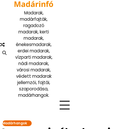
Madárinfó
Skip
to
Madarak,
content
madárfajták,
ragadozó
madarak, kerti
madarak,
énekesmadarak,
erdei madarak,
vízparti madarak,
nádi madarak,
városi madarak,
védett madarak
jellemzői, fajtái,
szaporodása,
madárhangok.
Madárhangok