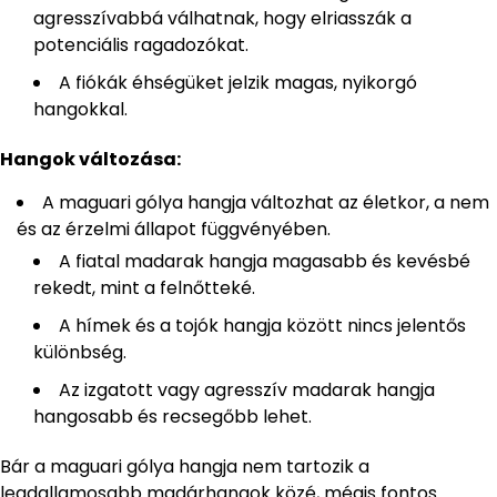
agresszívabbá válhatnak, hogy elriasszák a
potenciális ragadozókat.
A fiókák éhségüket jelzik magas, nyikorgó
hangokkal.
Hangok változása:
A maguari gólya hangja változhat az életkor, a nem
és az érzelmi állapot függvényében.
A fiatal madarak hangja magasabb és kevésbé
rekedt, mint a felnőtteké.
A hímek és a tojók hangja között nincs jelentős
különbség.
Az izgatott vagy agresszív madarak hangja
hangosabb és recsegőbb lehet.
Bár a maguari gólya hangja nem tartozik a
legdallamosabb madárhangok közé, mégis fontos