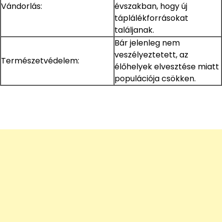
Vándorlás:
évszakban, hogy új
táplálékforrásokat
találjanak.
Bár jelenleg nem
veszélyeztetett, az
Természetvédelem:
élőhelyek elvesztése miatt
populációja csökken.