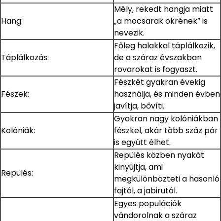
Mély, rekedt hangja miatt
Hang:
„a mocsarak ökrének” is
nevezik.
Főleg halakkal táplálkozik,
Táplálkozás:
de a száraz évszakban
rovarokat is fogyaszt.
Fészkét gyakran évekig
Fészek:
használja, és minden évben
javítja, bővíti.
Gyakran nagy kolóniákban
Kolóniák:
fészkel, akár több száz pár
is együtt élhet.
Repülés közben nyakát
kinyújtja, ami
Repülés:
megkülönbözteti a hasonló
fajtól, a jabirutól.
Egyes populációk
vándorolnak a száraz