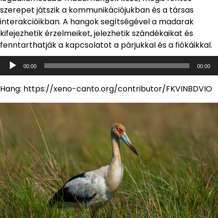
szerepet játszik a kommunikációjukban és a társas
interakcióikban. A hangok segítségével a madarak
kifejezhetik érzelmeiket, jelezhetik szándékaikat és
fenntarthatják a kapcsolatot a párjukkal és a fiókáikkal.
Audió
00:00
00:00
lejátszó
Hang: https://xeno-canto.org/contributor/FKVINBDVIO