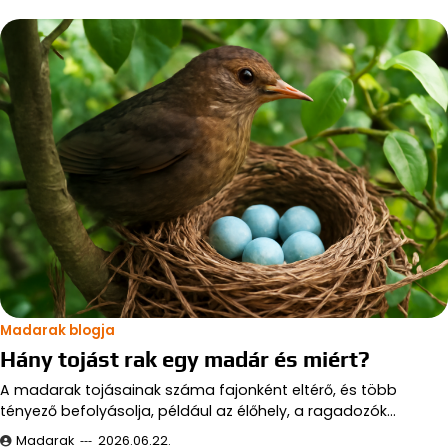
Madarak blogja
Hány tojást rak egy madár és miért?
A madarak tojásainak száma fajonként eltérő, és több
tényező befolyásolja, például az élőhely, a ragadozók…
Madarak
2026.06.22.