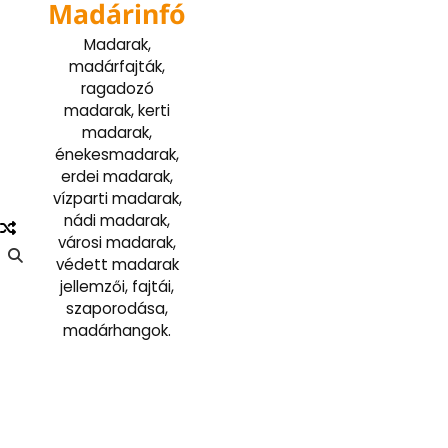
Madárinfó
Skip
to
Madarak,
content
madárfajták,
ragadozó
madarak, kerti
madarak,
énekesmadarak,
erdei madarak,
vízparti madarak,
nádi madarak,
városi madarak,
védett madarak
jellemzői, fajtái,
szaporodása,
madárhangok.