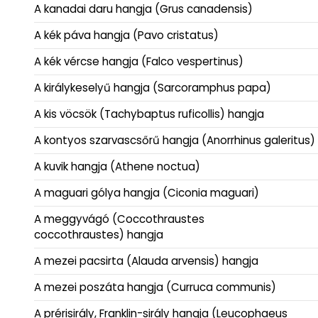
A kanadai daru hangja (Grus canadensis)
A kék páva hangja (Pavo cristatus)
A kék vércse hangja (Falco vespertinus)
A királykeselyű hangja (Sarcoramphus papa)
A kis vöcsök (Tachybaptus ruficollis) hangja
A kontyos szarvascsőrű hangja (Anorrhinus galeritus)
A kuvik hangja (Athene noctua)
A maguari gólya hangja (Ciconia maguari)
A meggyvágó (Coccothraustes
coccothraustes) hangja
A mezei pacsirta (Alauda arvensis) hangja
A mezei poszáta hangja (Curruca communis)
A prérisirály, Franklin-sirály hangja (Leucophaeus