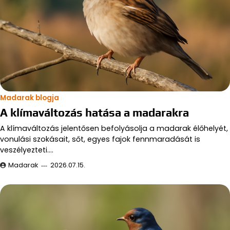
Madarak blogja
A klímaváltozás hatása a madarakra
A klímaváltozás jelentősen befolyásolja a madarak élőhelyét,
vonulási szokásait, sőt, egyes fajok fennmaradását is
veszélyezteti.…
Madarak
2026.07.15.