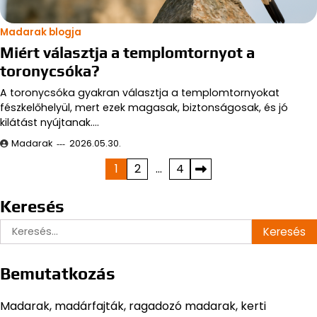
Madarak blogja
Miért választja a templomtornyot a
toronycsóka?
A toronycsóka gyakran választja a templomtornyokat
fészkelőhelyül, mert ezek magasak, biztonságosak, és jó
kilátást nyújtanak.…
Madarak
2026.05.30.
Bejegyzések
1
2
…
4
lapozása
Keresés
Keresés:
Bemutatkozás
Madarak, madárfajták, ragadozó madarak, kerti