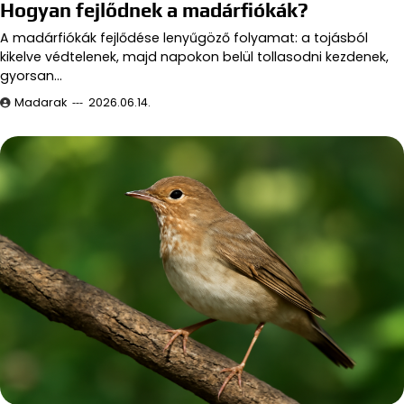
Hogyan fejlődnek a madárfiókák?
A madárfiókák fejlődése lenyűgöző folyamat: a tojásból
kikelve védtelenek, majd napokon belül tollasodni kezdenek,
gyorsan…
Madarak
2026.06.14.