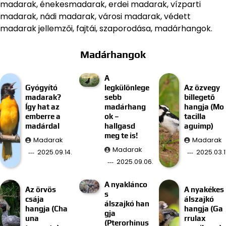
madarak, énekesmadarak, erdei madarak, vízparti
madarak, nádi madarak, városi madarak, védett
madarak jellemzői, fajtái, szaporodása, madárhangok.
Madárhangok
A
Gyógyító
legkülönlege
Az özvegy
madarak?
sebb
billegető
Így hat az
madárhang
hangja (Mo
emberre a
ok –
tacilla
madárdal
hallgasd
aguimp)
meg te is!
Madarak
Madarak
Madarak
2025.09.14.
2025.03.11
2025.09.06.
A nyaklánco
Az örvös
A nyakékes
s
csája
álszajkó
álszajkó han
hangja (Cha
hangja (Ga
gja
una
rrulax
(Pterorhinus