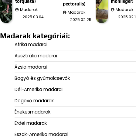
torquata)
monileger)
pectoralis)
Madarak
Madarak
Madarak
2025.03.04.
2025.02.11
2025.02.25.
Madarak kategóriái:
Afrika madarai
Ausztrália madarai
Ázsia madarai
Bogyó és gyümölcsevők
Dél-Amerika madarai
Dögevő madarak
Énekesmadarak
Erdei madarak
Észak-Amerika madarai