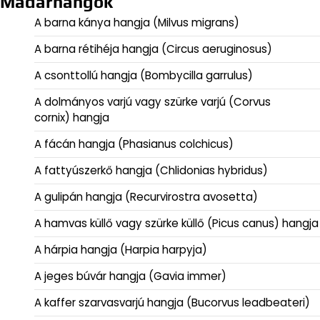
Madárhangok
A barna kánya hangja (Milvus migrans)
A barna rétihéja hangja (Circus aeruginosus)
A csonttollú hangja (Bombycilla garrulus)
A dolmányos varjú vagy szürke varjú (Corvus
cornix) hangja
A fácán hangja (Phasianus colchicus)
A fattyúszerkő hangja (Chlidonias hybridus)
A gulipán hangja (Recurvirostra avosetta)
A hamvas küllő vagy szürke küllő (Picus canus) hangja
A hárpia hangja (Harpia harpyja)
A jeges búvár hangja (Gavia immer)
A kaffer szarvasvarjú hangja (Bucorvus leadbeateri)