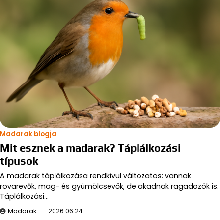
Madarak blogja
Mit esznek a madarak? Táplálkozási
típusok
A madarak táplálkozása rendkívül változatos: vannak
rovarevők, mag- és gyümölcsevők, de akadnak ragadozók is.
Táplálkozási…
Madarak
2026.06.24.