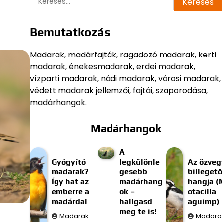
Bemutatkozás
Madarak, madárfajták, ragadozó madarak, kerti
madarak, énekesmadarak, erdei madarak,
vízparti madarak, nádi madarak, városi madarak,
védett madarak jellemzői, fajtái, szaporodása,
madárhangok.
Madárhangok
A
Gyógyító
legkülönle
Az özveg
madarak?
gesebb
billegető
Így hat az
madárhang
hangja (
emberre a
ok –
otacilla
madárdal
hallgasd
aguimp)
meg te is!
Madarak
Madara