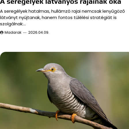
A seregélyek látványos rajainak oka
A seregélyek hatalmas, hullámzó rajai nemcsak lenyűgöző
látványt nyújtanak, hanem fontos túlélési stratégiát is
szolgálnak:…
Madarak
2026.04.09.