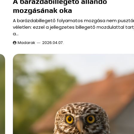
A barázdabillegető állandó
mozgásának oka
A barázdabillegető folyamatos mozgása nem pusztá
véletlen: ezzel a jellegzetes billegető mozdulattal tart
a…
Madarak
2026.04.07.