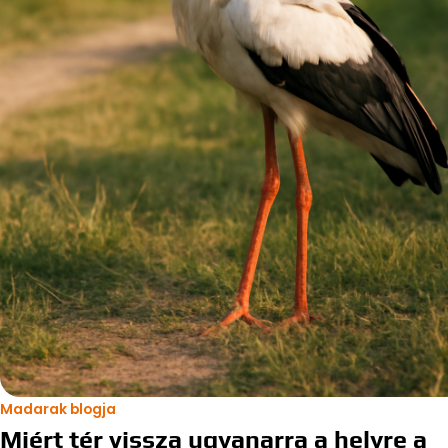
Madarak blogja
Miért tér vissza ugyanarra a helyre a