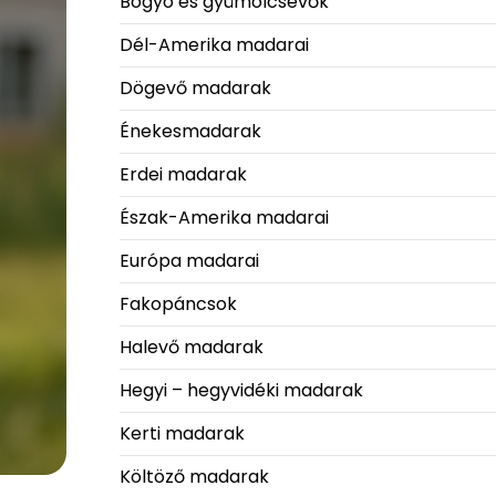
Bogyó és gyümölcsevők
Dél-Amerika madarai
Dögevő madarak
Énekesmadarak
Erdei madarak
Észak-Amerika madarai
Európa madarai
Fakopáncsok
Halevő madarak
Hegyi – hegyvidéki madarak
Kerti madarak
Költöző madarak