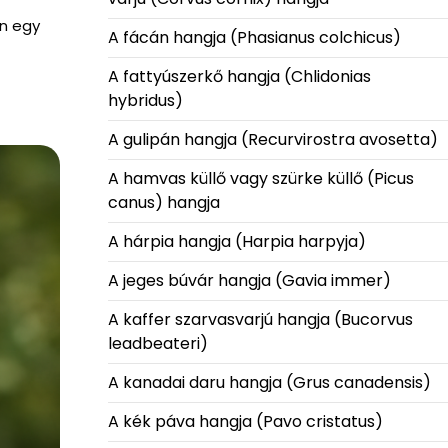
an egy
A fácán hangja (Phasianus colchicus)
A fattyúszerkő hangja (Chlidonias
hybridus)
A gulipán hangja (Recurvirostra avosetta)
A hamvas küllő vagy szürke küllő (Picus
canus) hangja
A hárpia hangja (Harpia harpyja)
A jeges búvár hangja (Gavia immer)
A kaffer szarvasvarjú hangja (Bucorvus
leadbeateri)
A kanadai daru hangja (Grus canadensis)
A kék páva hangja (Pavo cristatus)