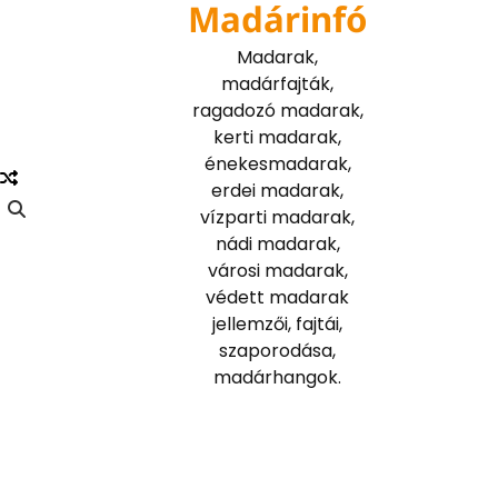
Madárinfó
Skip
to
Madarak,
content
madárfajták,
ragadozó madarak,
kerti madarak,
énekesmadarak,
erdei madarak,
vízparti madarak,
nádi madarak,
városi madarak,
védett madarak
jellemzői, fajtái,
szaporodása,
madárhangok.