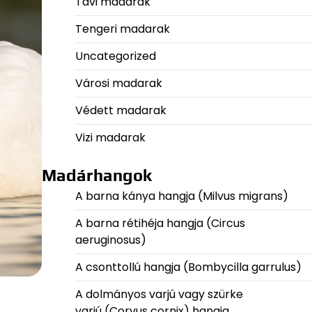
Tavi madarak
Tengeri madarak
Uncategorized
Városi madarak
Védett madarak
Vizi madarak
Madárhangok
A barna kánya hangja (Milvus migrans)
A barna rétihéja hangja (Circus
aeruginosus)
A csonttollú hangja (Bombycilla garrulus)
A dolmányos varjú vagy szürke
varjú (Corvus cornix) hangja