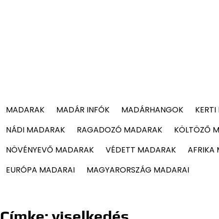
MADARAK
MADÁR INFÓK
MADÁRHANGOK
KERTI
NÁDI MADARAK
RAGADOZÓ MADARAK
KÖLTÖZŐ 
NÖVÉNYEVŐ MADARAK
VÉDETT MADARAK
AFRIKA
EURÓPA MADARAI
MAGYARORSZÁG MADARAI
Címke:
viselkedés