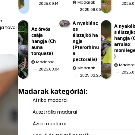
Madarak
2025.09.14.
2025.03
2025.09.06.
n
A nyaklánc
A nyaké
ja távol
Az örvös
os
s álszajk
csája
álszajkó ha
hangja (
hangja (Ch
ngja
arrulax
auna
(Pterorhinu
monilege
torquata)
s
)
pectoralis)
Madarak
Madara
Madarak
2025.03.04.
2025.02
2025.02.25.
Madarak kategóriái:
Afrika madarai
Ausztrália madarai
Ázsia madarai