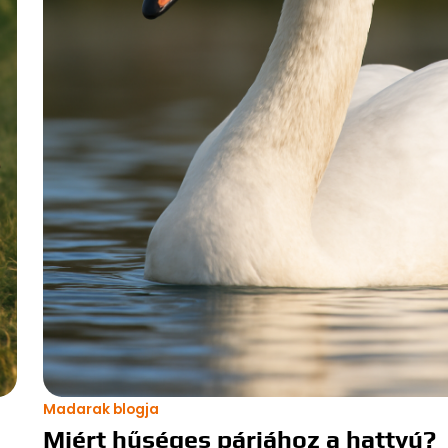
Madarak blogja
Miért hűséges párjához a hattyú?