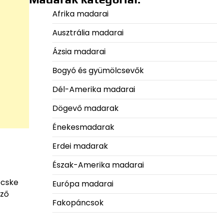
Afrika madarai
Ausztrália madarai
Ázsia madarai
Bogyó és gyümölcsevők
Dél-Amerika madarai
Dögevő madarak
Énekesmadarak
Erdei madarak
Észak-Amerika madarai
ecske
Európa madarai
öző
Fakopáncsok