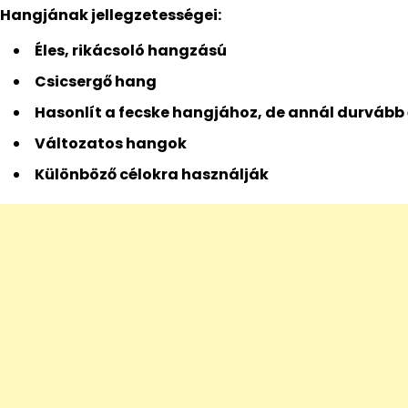
Hangjának jellegzetességei:
Éles, rikácsoló hangzású
Csicsergő hang
Hasonlít a fecske hangjához, de annál durvább 
Változatos hangok
Különböző célokra használják