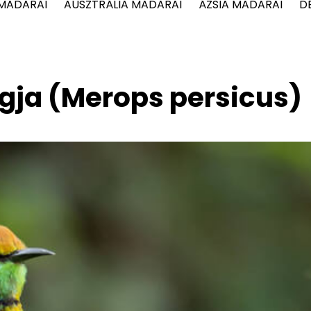
 MADARAI
AUSZTRÁLIA MADARAI
ÁZSIA MADARAI
D
gja (Merops persicus)