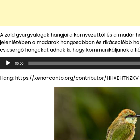
A zöld gyurgyalagok hangjai a környezettől és a madár h
jelenlétében a madarak hangosabban és rikácsolóbb han
csicsergő hangokat adnak ki, hogy kommunikáljanak a fió
Audió
00:00
lejátszó
Hang: https://xeno-canto.org/contributor/HHXEHTNZKV