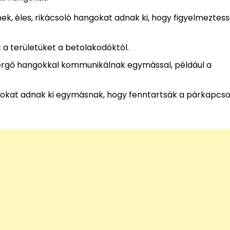
ek, éles, rikácsoló hangokat adnak ki, hogy figyelmeztes
 a területüket a betolakodóktól.
ergő hangokkal kommunikálnak egymással, például a
kat adnak ki egymásnak, hogy fenntartsák a párkapcsol