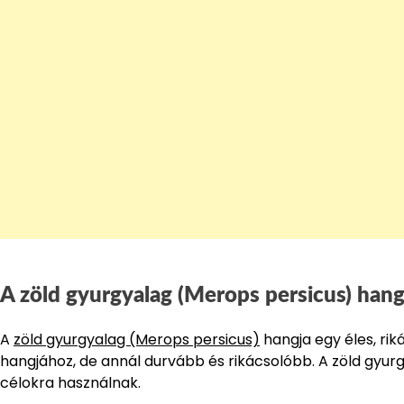
A zöld gyurgyalag (Merops persicus) hang
A
zöld gyurgyalag (Merops persicus)
hangja egy éles, rik
hangjához, de annál durvább és rikácsolóbb. A zöld gyu
célokra használnak.