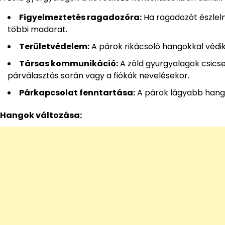
Figyelmeztetés ragadozóra:
Ha ragadozót észleln
többi madarat.
Területvédelem:
A párok rikácsoló hangokkal védik
Társas kommunikáció:
A zöld gyurgyalagok csics
párválasztás során vagy a fiókák nevelésekor.
Párkapcsolat fenntartása:
A párok lágyabb hango
Hangok változása: