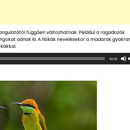
angulatától függően változhatnak. Például a ragadozók
gokat adnak ki. A fiókák nevelésekor a madarak gyakra
kákkal.
00:00
i
b
k