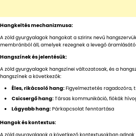
Hangkeltés mechanizmusa:
A zöld gyurgyalagok hangokat a szirinx nevű hangszervükke
membránból áll, amelyek rezegnek a levegő áramlásától
Hangszínek és jelentésük:
A zöld gyurgyalagok hangszínei változatosak, és a hangsz
hangszínek a következők:
Éles, rikácsoló hang:
Figyelmeztetés ragadozóra, 
Csicsergő hang:
Társas kommunikáció, fiókák hívo
Lágyabb hang:
Párkapcsolat fenntartása
Hangok és kontextus:
A zöld gyurgyalagok a következő kontextusokban adnak 