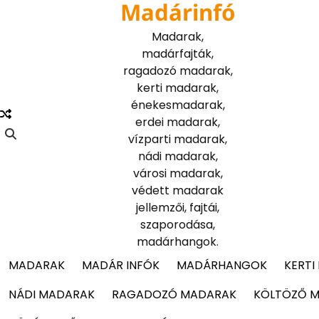
Madárinfó
Skip
to
Madarak,
content
madárfajták,
ragadozó madarak,
kerti madarak,
énekesmadarak,
erdei madarak,
vízparti madarak,
nádi madarak,
városi madarak,
védett madarak
jellemzői, fajtái,
szaporodása,
madárhangok.
MADARAK
MADÁR INFÓK
MADÁRHANGOK
KERTI
NÁDI MADARAK
RAGADOZÓ MADARAK
KÖLTÖZŐ 