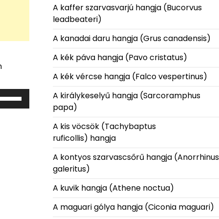
A kaffer szarvasvarjú hangja (Bucorvus
leadbeateri)
A kanadai daru hangja (Grus canadensis)
A kék páva hangja (Pavo cristatus)
n
A kék vércse hangja (Falco vespertinus)
A királykeselyű hangja (Sarcoramphus
A
papa)
hangerő
növeléséhez,
A kis vöcsök (Tachybaptus
lletőleg
ruficollis) hangja
csökkentéséhez
a
A kontyos szarvascsőrű hangja (Anorrhinus
Fel/Le
galeritus)
illentyűket
A kuvik hangja (Athene noctua)
ell
használni.
A maguari gólya hangja (Ciconia maguari)