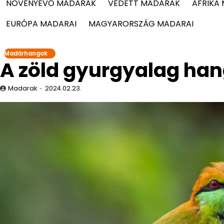
NÖVÉNYEVŐ MADARAK
VÉDETT MADARAK
AFRIKA
EURÓPA MADARAI
MAGYARORSZÁG MADARAI
Madárhangok
A zöld gyurgyalag han
Madarak
2024.02.23.