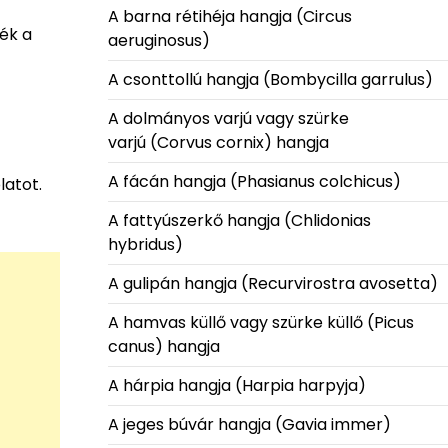
A barna rétihéja hangja (Circus
sék a
aeruginosus)
A csonttollú hangja (Bombycilla garrulus)
A dolmányos varjú vagy szürke
varjú (Corvus cornix) hangja
A fácán hangja (Phasianus colchicus)
atot.
A fattyúszerkő hangja (Chlidonias
hybridus)
A gulipán hangja (Recurvirostra avosetta)
A hamvas küllő vagy szürke küllő (Picus
canus) hangja
A hárpia hangja (Harpia harpyja)
A jeges búvár hangja (Gavia immer)