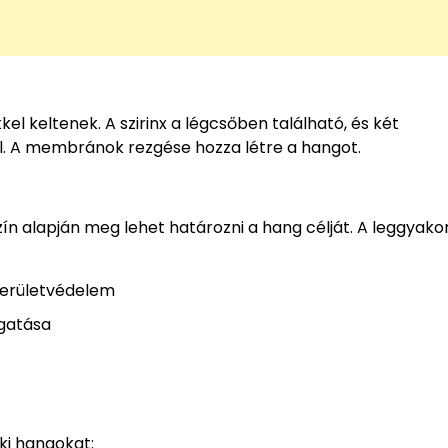
l keltenek. A szirinx a légcsőben található, és két
. A membránok rezgése hozza létre a hangot.
ín alapján meg lehet határozni a hang célját. A leggyako
területvédelem
gatása
ki hangokat: