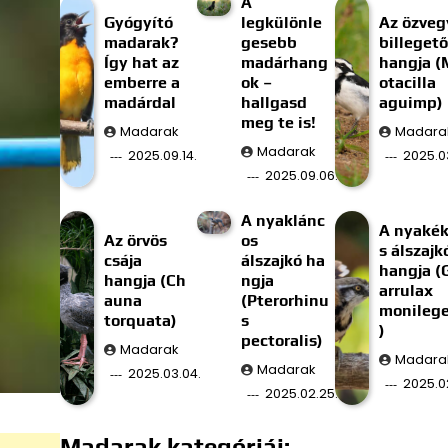
A
Gyógyító
legkülönle
Az özveg
madarak?
gesebb
billegető
Így hat az
madárhang
hangja (
emberre a
ok –
otacilla
madárdal
hallgasd
aguimp)
meg te is!
Madarak
Madara
Madarak
2025.09.14.
2025.03
2025.09.06.
A nyaklánc
A nyaké
Az örvös
os
s álszajk
csája
álszajkó ha
hangja (
hangja (Ch
ngja
arrulax
auna
(Pterorhinu
monilege
torquata)
s
)
pectoralis)
Madarak
Madara
Madarak
2025.03.04.
2025.02
2025.02.25.
Madarak kategóriái: