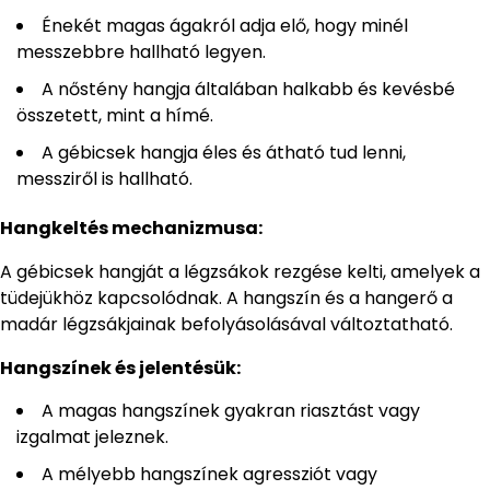
Énekét magas ágakról adja elő, hogy minél
messzebbre hallható legyen.
A nőstény hangja általában halkabb és kevésbé
összetett, mint a hímé.
A gébicsek hangja éles és átható tud lenni,
messziről is hallható.
Hangkeltés mechanizmusa:
A gébicsek hangját a légzsákok rezgése kelti, amelyek a
tüdejükhöz kapcsolódnak. A hangszín és a hangerő a
madár légzsákjainak befolyásolásával változtatható.
Hangszínek és jelentésük:
A magas hangszínek gyakran riasztást vagy
izgalmat jeleznek.
A mélyebb hangszínek agressziót vagy