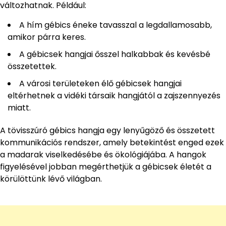
változhatnak. Például:
A hím gébics éneke tavasszal a legdallamosabb,
amikor párra keres.
A gébicsek hangjai ősszel halkabbak és kevésbé
összetettek.
A városi területeken élő gébicsek hangjai
eltérhetnek a vidéki társaik hangjától a zajszennyezés
miatt.
A tövisszúró gébics hangja egy lenyűgöző és összetett
kommunikációs rendszer, amely betekintést enged ezek
a madarak viselkedésébe és ökológiájába. A hangok
figyelésével jobban megérthetjük a gébicsek életét a
körülöttünk lévő világban.