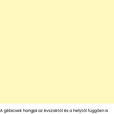
A gébicsek hangjai az évszaktól és a helytől függően is