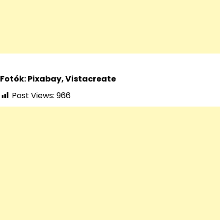
Fotók: Pixabay, Vistacreate
Post Views:
966