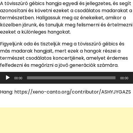
A tövisszúró gébics hangja egyedi és jellegzetes, és segít
azonosítani és követni ezeket a csodálatos madarakat a
természetben. Hallgassuk meg az énekeiket, amikor a
közelben járunk, és tanuljuk meg felismerni és értelmezni
ezeket a különleges hangokat.
Figyeljünk oda és tiszteljük meg a tövisszúró gébics és
más madarak hangjait, mert ezek a hangok részei a
természet csodálatos koncertjének, amelyet érdemes
felfedezni és megőrizni a jövő generációk számára.
Audió
00:00
00:00
lejátszó
Hang: https://xeno-canto.org/contributor/ASHYJYGAZS