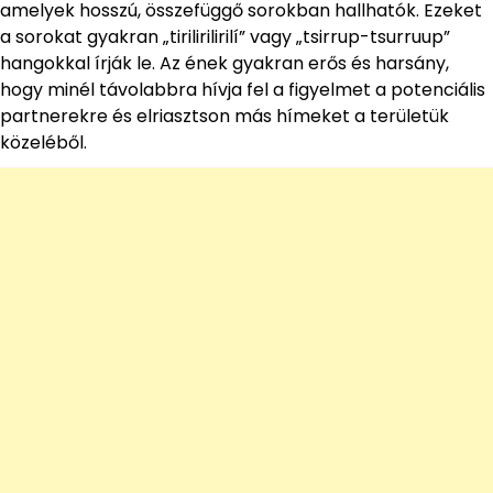
amelyek hosszú, összefüggő sorokban hallhatók. Ezeket
a sorokat gyakran „tirilirilirilí” vagy „tsirrup-tsurruup”
hangokkal írják le. Az ének gyakran erős és harsány,
hogy minél távolabbra hívja fel a figyelmet a potenciális
partnerekre és elriasztson más hímeket a területük
közeléből.