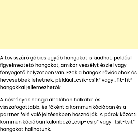
A tövisszúró gébics egyéb hangokat is kiadhat, például
figyelmeztető hangokat, amikor veszélyt észlel vagy
fenyegető helyzetben van. Ezek a hangok rövidebbek és
hevesebbek lehetnek, például „csík-csík” vagy „fít-fít”
hangokkal jellemezhetők.
A nőstények hangja általában halkabb és
visszafogottabb, és főként a kommunikációban és a
partner felé való jelzésekben használják. A párok közötti
kommunikációban különböző „csip-csip” vagy „tsit-tsit”
hangokat hallhatunk.