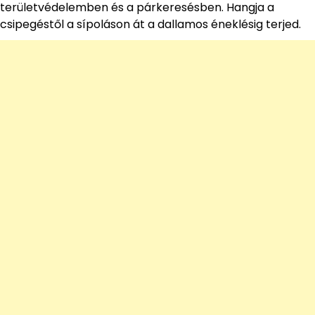
területvédelemben és a párkeresésben. Hangja a
csipegéstől a sípoláson át a dallamos éneklésig terjed.