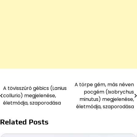
A törpe gém, más néven
Bejegyzés
A tövisszúró gébics (Lanius
pocgém (Ixobrychus
collurio) megjelenése,
navigáció
minutus) megjelenése,
életmódja, szaporodása
életmódja, szaporodása
Related Posts