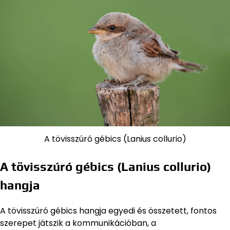
A tövisszúró gébics (Lanius collurio)
A tövisszúró gébics (Lanius collurio)
hangja
A tövisszúró gébics hangja egyedi és összetett, fontos
szerepet játszik a kommunikációban, a