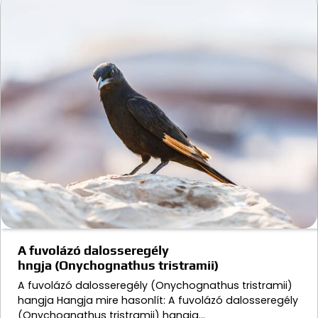
A fuvolázó dalosseregély
hngja (Onychognathus tristramii)
A fuvolázó dalosseregély (Onychognathus tristramii)
hangja Hangja mire hasonlít: A fuvolázó dalosseregély
(Onychognathus tristramii) hangja…