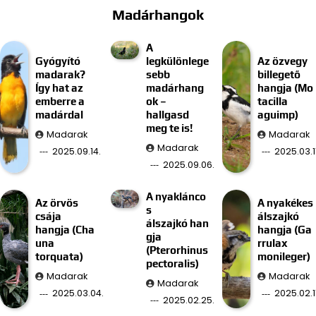
Madárhangok
A
Gyógyító
legkülönlege
Az özvegy
madarak?
sebb
billegető
Így hat az
madárhang
hangja (Mo
emberre a
ok –
tacilla
madárdal
hallgasd
aguimp)
meg te is!
Madarak
Madarak
Madarak
2025.09.14.
2025.03.11
2025.09.06.
A nyaklánco
Az örvös
A nyakékes
s
csája
álszajkó
álszajkó han
hangja (Cha
hangja (Ga
gja
una
rrulax
(Pterorhinus
torquata)
monileger)
pectoralis)
Madarak
Madarak
Madarak
2025.03.04.
2025.02.11
2025.02.25.