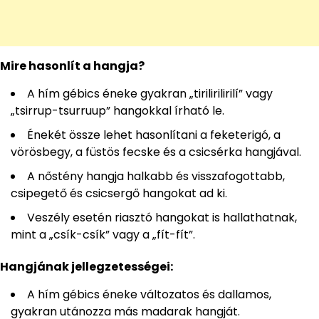
Mire hasonlít a hangja?
A hím gébics éneke gyakran „tirilirilirilí” vagy
„tsirrup-tsurruup” hangokkal írható le.
Énekét össze lehet hasonlítani a feketerigó, a
vörösbegy, a füstös fecske és a csicsérka hangjával.
A nőstény hangja halkabb és visszafogottabb,
csipegető és csicsergő hangokat ad ki.
Veszély esetén riasztó hangokat is hallathatnak,
mint a „csík-csík” vagy a „fít-fít”.
Hangjának jellegzetességei:
A hím gébics éneke változatos és dallamos,
gyakran utánozza más madarak hangját.