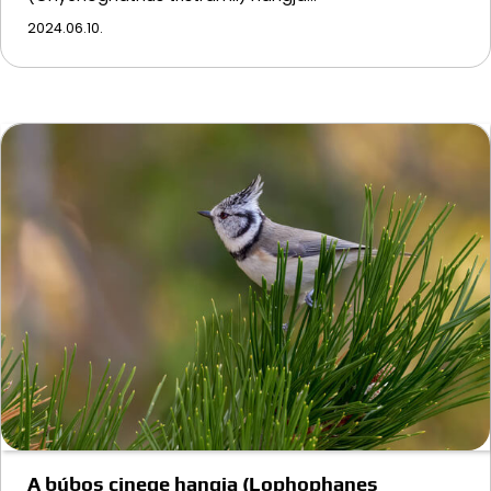
2024.06.10.
A búbos cinege hangja (Lophophanes