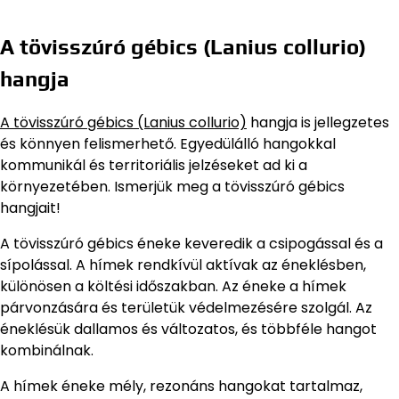
A tövisszúró gébics (Lanius collurio)
hangja
A tövisszúró gébics (Lanius collurio)
hangja is jellegzetes
és könnyen felismerhető. Egyedülálló hangokkal
kommunikál és territoriális jelzéseket ad ki a
környezetében. Ismerjük meg a tövisszúró gébics
hangjait!
A tövisszúró gébics éneke keveredik a csipogással és a
sípolással. A hímek rendkívül aktívak az éneklésben,
különösen a költési időszakban. Az éneke a hímek
párvonzására és területük védelmezésére szolgál. Az
éneklésük dallamos és változatos, és többféle hangot
kombinálnak.
A hímek éneke mély, rezonáns hangokat tartalmaz,