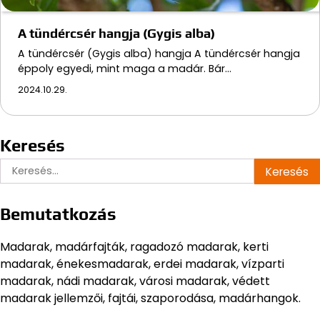
A tündércsér hangja (Gygis alba)
A tündércsér (Gygis alba) hangja A tündércsér hangja
éppoly egyedi, mint maga a madár. Bár…
2024.10.29.
Keresés
Keresés:
Bemutatkozás
Madarak, madárfajták, ragadozó madarak, kerti
madarak, énekesmadarak, erdei madarak, vízparti
madarak, nádi madarak, városi madarak, védett
madarak jellemzői, fajtái, szaporodása, madárhangok.