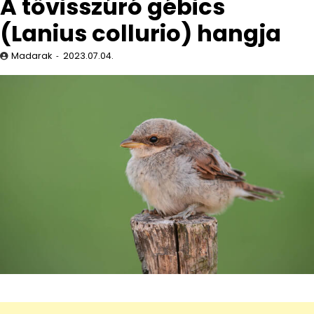
A tövisszúró gébics
(Lanius collurio) hangja
Madarak
2023.07.04.