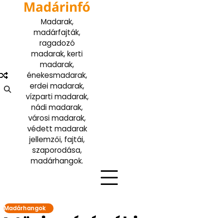
Madárinfó
Skip
to
Madarak,
content
madárfajták,
ragadozó
madarak, kerti
madarak,
énekesmadarak,
erdei madarak,
vízparti madarak,
nádi madarak,
városi madarak,
védett madarak
jellemzői, fajtái,
szaporodása,
madárhangok.
Madárhangok