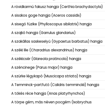
A rövidkarmú fakusz hangja (Certhia brachydactyla)
A sisakos goge hangja (Aceros cassidix)
A sisegő füzike (Phylloscopus sibilatrix) hangja
A szajkó hangja (Garrulus glandarius)
A szakállas saskeselyű (Gypaetus barbatus) hangja
A széki lile (Charadrius alexandrinus) hangja
A székicsér (Glareola pratincola) hangja
A széncinege (Parus major) hangja
A szürke légykapó (Muscicapa striata) hangja
A Temminck-partfutó (Calidris temminckii) hangja
A tőkés réce hangja (Anas platyrhynchos)
A törpe gém, más néven pocgém (Ixobrychus