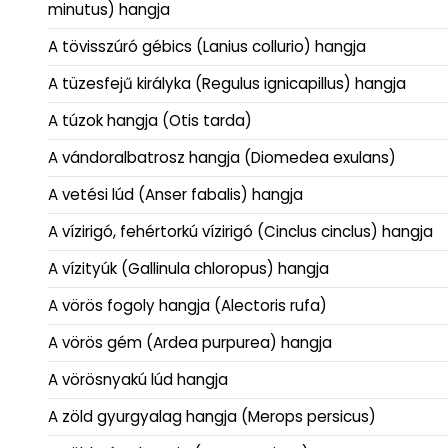
minutus) hangja
A tövisszúró gébics (Lanius collurio) hangja
A tüzesfejű királyka (Regulus ignicapillus) hangja
A túzok hangja (Otis tarda)
A vándoralbatrosz hangja (Diomedea exulans)
A vetési lúd (Anser fabalis) hangja
A vízirigó, fehértorkú vízirigó (Cinclus cinclus) hangja
A vízityúk (Gallinula chloropus) hangja
A vörös fogoly hangja (Alectoris rufa)
A vörös gém (Ardea purpurea) hangja
A vörösnyakú lúd hangja
A zöld gyurgyalag hangja (Merops persicus)