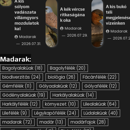
A kis
sólyom
A kis bukó
A kék vércse
vadászata
téli
ritkaságána
villámgyors
megjelenés
k oka
mozdulatok
vizeinken
Madarak
kal
Madarak
2026.07.29.
Madarak
2026.07.2
2026.07.31.
Madarak:
Bagolyalakúak
(18)
Bagolyfélék
(20)
biodiverzitás
(24)
biológia
(26)
Fácánfélék
(22)
Gémfélék
(11)
Gólyaalakúak
(12)
Gólyafélék
(12)
Gödényalakúak
(19)
Harkályalakúak
(14)
Harkályfélék
(12)
környezet
(10)
Lilealakúak
(64)
Lilefélék
(9)
Légykapófélék
(24)
Lúdalakúak
(40)
madarak
(72)
madár
(13)
madárfajok
(28)