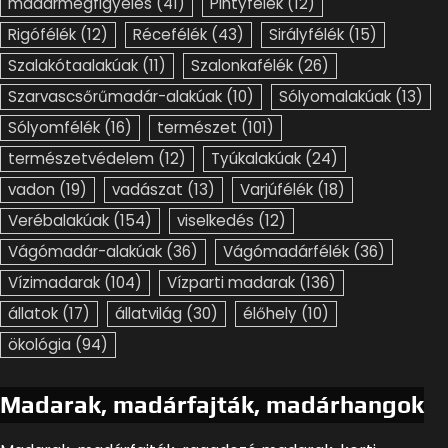
madármegfigyelés
(41)
Pintyfélék
(12)
Rigófélék
(12)
Récefélék
(43)
Sirályfélék
(15)
Szalakótaalakúak
(11)
Szalonkafélék
(26)
Szarvascsőrűmadár-alakúak
(10)
Sólyomalakúak
(13)
Sólyomfélék
(16)
természet
(101)
természetvédelem
(12)
Tyúkalakúak
(24)
vadon
(19)
vadászat
(13)
Varjúfélék
(18)
Verébalakúak
(154)
viselkedés
(12)
Vágómadár-alakúak
(36)
Vágómadárfélék
(36)
Vízimadarak
(104)
Vízparti madarak
(136)
állatok
(17)
állatvilág
(30)
élőhely
(10)
ökológia
(94)
Madarak, madárfajták, madárhangok