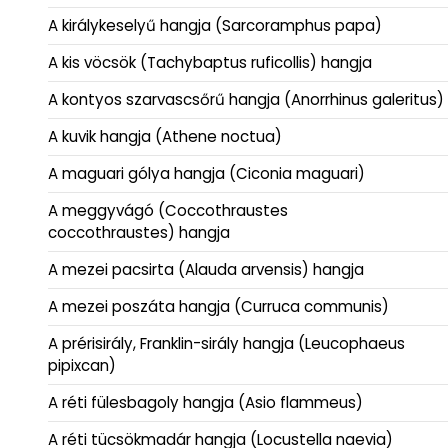
A királykeselyű hangja (Sarcoramphus papa)
A kis vöcsök (Tachybaptus ruficollis) hangja
A kontyos szarvascsőrű hangja (Anorrhinus galeritus)
A kuvik hangja (Athene noctua)
A maguari gólya hangja (Ciconia maguari)
A meggyvágó (Coccothraustes
coccothraustes) hangja
A mezei pacsirta (Alauda arvensis) hangja
A mezei poszáta hangja (Curruca communis)
A prérisirály, Franklin-sirály hangja (Leucophaeus
pipixcan)
A réti fülesbagoly hangja (Asio flammeus)
A réti tücsökmadár hangja (Locustella naevia)