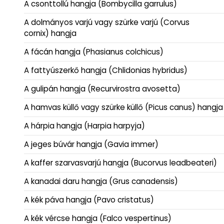
A csonttollú hangja (Bombycilla garrulus)
A dolmányos varjú vagy szürke varjú (Corvus
cornix) hangja
A fácán hangja (Phasianus colchicus)
A fattyúszerkő hangja (Chlidonias hybridus)
A gulipán hangja (Recurvirostra avosetta)
A hamvas küllő vagy szürke küllő (Picus canus) hangja
A hárpia hangja (Harpia harpyja)
A jeges búvár hangja (Gavia immer)
A kaffer szarvasvarjú hangja (Bucorvus leadbeateri)
A kanadai daru hangja (Grus canadensis)
A kék páva hangja (Pavo cristatus)
A kék vércse hangja (Falco vespertinus)