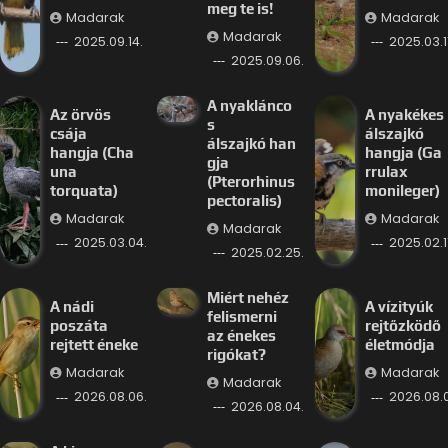
meg te is!
Madarak
Madarak
Madarak
2025.09.14.
2025.03.11
2025.09.06.
A nyaklánco
Az örvös
A nyakékes
s
csája
álszajkó
álszajkó han
hangja (Cha
hangja (Ga
gja
una
rrulax
(Pterorhinus
torquata)
monileger)
pectoralis)
Madarak
Madarak
Madarak
2025.03.04.
2025.02.11
2025.02.25.
Miért nehéz
A nádi
A vízityúk
felismerni
poszáta
rejtőzködő
az énekes
rejtett éneke
életmódja
rigókat?
Madarak
Madarak
Madarak
2026.08.06.
2026.08.
2026.08.04.