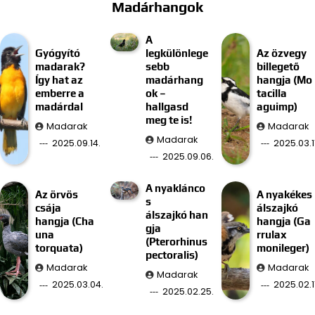
Madárhangok
A
Gyógyító
legkülönlege
Az özvegy
madarak?
sebb
billegető
Így hat az
madárhang
hangja (Mo
emberre a
ok –
tacilla
madárdal
hallgasd
aguimp)
meg te is!
Madarak
Madarak
Madarak
2025.09.14.
2025.03.11
2025.09.06.
A nyaklánco
Az örvös
A nyakékes
s
csája
álszajkó
álszajkó han
hangja (Cha
hangja (Ga
gja
una
rrulax
(Pterorhinus
torquata)
monileger)
pectoralis)
Madarak
Madarak
Madarak
2025.03.04.
2025.02.11
2025.02.25.