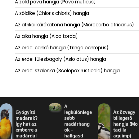
A zöld páva hangja (Pavo muticus)
A zöldike (Chloris chloris) hangja
Az afrikai kárókatona hangja (Microcarbo africanus)
Az alka hangja (Alca torda)
Az erdei cankó hangja (Tringa ochropus)
Az erdei fülesbagoly (Asio otus) hangja
Az erdei szalonka (Scolopax rusticola) hangja
A
Gyógyító
legkülönlege
Az özvegy
madarak?
sebb
billegető
Így hat az
madárhang
hangja (Mo
emberre a
ok –
tacilla
madárdal
hallgasd
aguimp)