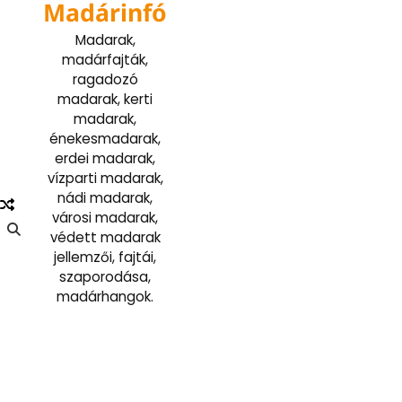
Madárinfó
Skip
to
Madarak,
content
madárfajták,
ragadozó
madarak, kerti
madarak,
énekesmadarak,
erdei madarak,
vízparti madarak,
nádi madarak,
városi madarak,
védett madarak
jellemzői, fajtái,
szaporodása,
madárhangok.