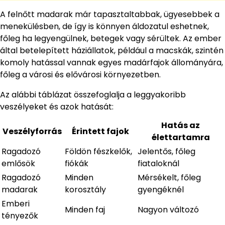
A felnőtt madarak már tapasztaltabbak, ügyesebbek a
menekülésben, de így is könnyen áldozatul eshetnek,
főleg ha legyengülnek, betegek vagy sérültek. Az ember
által betelepített háziállatok, például a macskák, szintén
komoly hatással vannak egyes madárfajok állományára,
főleg a városi és elővárosi környezetben.
Az alábbi táblázat összefoglalja a leggyakoribb
veszélyeket és azok hatását:
Hatás az
Veszélyforrás
Érintett fajok
élettartamra
Ragadozó
Földön fészkelők,
Jelentős, főleg
emlősök
fiókák
fiataloknál
Ragadozó
Minden
Mérsékelt, főleg
madarak
korosztály
gyengéknél
Emberi
Minden faj
Nagyon változó
tényezők