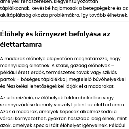
amelyek rendszeresen, kiegyensúlyozottan
táplálkoznak, kevésbé hajlamosak a betegségekre és az
alultápláltság okozta problémákra, így tovább élhetnek.
Élőhely és környezet befolyása az
élettartamra
A madarak élőhelye alapvetően meghatározza, hogy
mennyi ideig élhetnek. A stabil, gazdag élőhelyek –
például érett erdők, természetes tavak vagy sziklás
partok – bőséges táplálékkal, megfelelő búvóhelyekkel
és fészkelési lehetőségekkel látják el a madarakat.
Az urbanizáció, az élőhelyek feldarabolódása vagy
szennyeződése komoly veszélyt jelent az élettartamra.
Azok a madarak, amelyek képesek alkalmazkodni a
városi környezethez, gyakran hosszabb ideig élnek, mint
azok, amelyek specializált élőhelyet igényelnek. Például