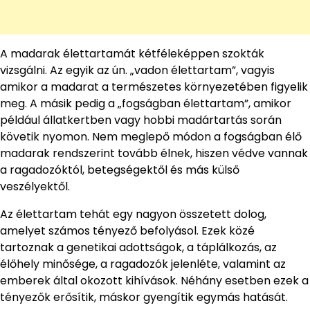
A madarak élettartamát kétféleképpen szokták
vizsgálni. Az egyik az ún. „vadon élettartam”, vagyis
amikor a madarat a természetes környezetében figyelik
meg. A másik pedig a „fogságban élettartam”, amikor
például állatkertben vagy hobbi madártartás során
követik nyomon. Nem meglepő módon a fogságban élő
madarak rendszerint tovább élnek, hiszen védve vannak
a ragadozóktól, betegségektől és más külső
veszélyektől.
Az élettartam tehát egy nagyon összetett dolog,
amelyet számos tényező befolyásol. Ezek közé
tartoznak a genetikai adottságok, a táplálkozás, az
élőhely minősége, a ragadozók jelenléte, valamint az
emberek által okozott kihívások. Néhány esetben ezek a
tényezők erősítik, máskor gyengítik egymás hatását.