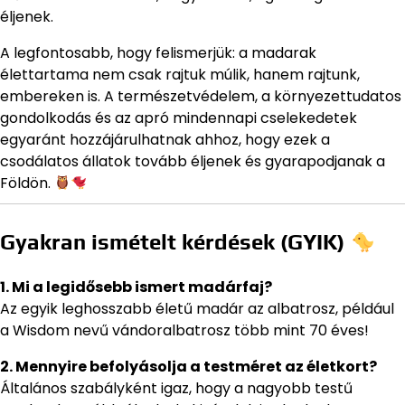
éljenek.
A legfontosabb, hogy felismerjük: a madarak
élettartama nem csak rajtuk múlik, hanem rajtunk,
embereken is. A természetvédelem, a környezettudatos
gondolkodás és az apró mindennapi cselekedetek
egyaránt hozzájárulhatnak ahhoz, hogy ezek a
csodálatos állatok tovább éljenek és gyarapodjanak a
Földön.
Gyakran ismételt kérdések (GYIK)
1. Mi a legidősebb ismert madárfaj?
Az egyik leghosszabb életű madár az albatrosz, például
a Wisdom nevű vándoralbatrosz több mint 70 éves!
2. Mennyire befolyásolja a testméret az életkort?
Általános szabályként igaz, hogy a nagyobb testű