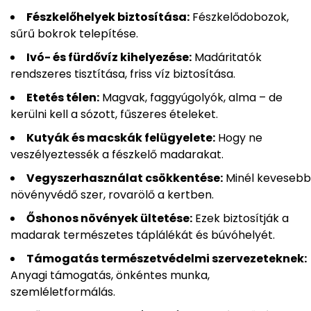
Fészkelőhelyek biztosítása:
Fészkelődobozok,
sűrű bokrok telepítése.
Ivó- és fürdővíz kihelyezése:
Madáritatók
rendszeres tisztítása, friss víz biztosítása.
Etetés télen:
Magvak, faggyúgolyók, alma – de
kerülni kell a sózott, fűszeres ételeket.
Kutyák és macskák felügyelete:
Hogy ne
veszélyeztessék a fészkelő madarakat.
Vegyszerhasználat csökkentése:
Minél kevesebb
növényvédő szer, rovarölő a kertben.
Őshonos növények ültetése:
Ezek biztosítják a
madarak természetes táplálékát és búvóhelyét.
Támogatás természetvédelmi szervezeteknek:
Anyagi támogatás, önkéntes munka,
szemléletformálás.