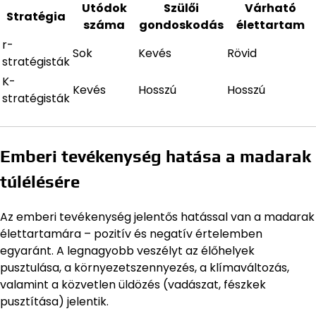
Utódok
Szülői
Várható
Stratégia
száma
gondoskodás
élettartam
r-
Sok
Kevés
Rövid
stratégisták
K-
Kevés
Hosszú
Hosszú
stratégisták
Emberi tevékenység hatása a madarak
túlélésére
Az emberi tevékenység jelentős hatással van a madarak
élettartamára – pozitív és negatív értelemben
egyaránt. A legnagyobb veszélyt az élőhelyek
pusztulása, a környezetszennyezés, a klímaváltozás,
valamint a közvetlen üldözés (vadászat, fészkek
pusztítása) jelentik.