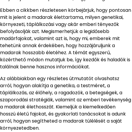
Ebben a cikkben részletesen körbejárjuk, hogy pontosan
mit is jelent a madarak élettartama, milyen genetikai,
környezeti, táplálkozási vagy akár emberi tényezők
befolyásolják azt. Megismerhetjük a legidősebb
madárfajokat, valamint azt is, hogy mi, emberek mit
tehetünk annak érdekében, hogy hozzájáruljunk a
madarak hosszabb életéhez. A témát egyszerű,
közérthető módon mutatjuk be, így kezdők és haladók is
találnak benne hasznos információkat.
Az alábbiakban egy részletes útmutatót olvashatsz
arról, hogyan alakítja a genetika, a testméret, a
táplálkozás, az élőhely, a ragadozók, a betegségek, a
szaporodási stratégiák, valamint az emberi tevékenység
a madarak élethosszát. Kiemeljük a kiemelkedően
hosszú életű fajokat, és gyakorlati tanácsokat is adunk
arról, hogyan segítheted a madarak túlélését a saját
környezetedben.