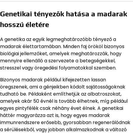
Genetikai tényezők hatása a madarak
hosszú életére
A genetika az egyik legmeghatározóbb tényező a
madarak élettartamában. Minden faj örököl bizonyos
biológiai jellemzőket, amelyek meghatározzák, hogy
mennyire ellenálló a szervezete a betegségekkel,
stresszel vagy öregedési folyamatokkal szemben.
Bizonyos madarak például kifejezetten lassan
öregszenek, ami a génjeikben kódolt sajátosságoknak
tudható be. Példaként említhetjük az albatroszokat,
amelyek akár 50 évnél is tovább élhetnek, míg például
egyes pintyfélék csak néhány évet élnek. A genetikai
háttér magyarázza azt is, hogy egyes madarak
immunrendszere erősebb, gyorsabban regenerálódnak
a sérülésekből, vagy jobban alkalmazkodnak a változó