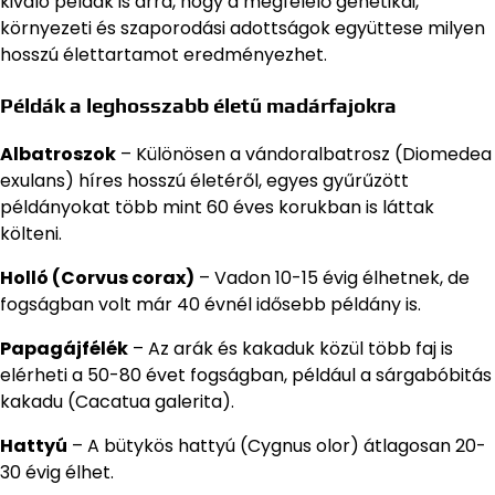
kiváló példák is arra, hogy a megfelelő genetikai,
környezeti és szaporodási adottságok együttese milyen
hosszú élettartamot eredményezhet.
Példák a leghosszabb életű madárfajokra
Albatroszok
– Különösen a vándoralbatrosz (Diomedea
exulans) híres hosszú életéről, egyes gyűrűzött
példányokat több mint 60 éves korukban is láttak
költeni.
Holló (Corvus corax)
– Vadon 10-15 évig élhetnek, de
fogságban volt már 40 évnél idősebb példány is.
Papagájfélék
– Az arák és kakaduk közül több faj is
elérheti a 50-80 évet fogságban, például a sárgabóbitás
kakadu (Cacatua galerita).
Hattyú
– A bütykös hattyú (Cygnus olor) átlagosan 20-
30 évig élhet.