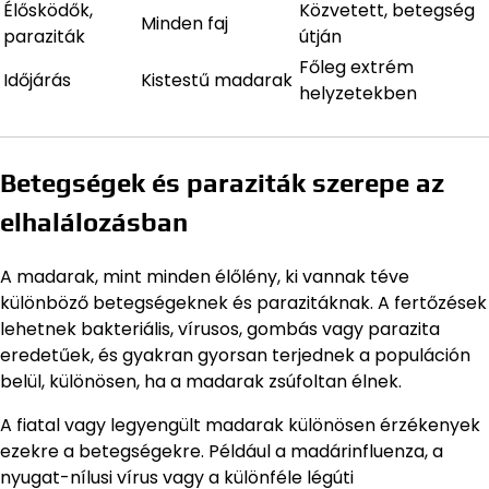
Élősködők,
Közvetett, betegség
Minden faj
paraziták
útján
Főleg extrém
Időjárás
Kistestű madarak
helyzetekben
Betegségek és paraziták szerepe az
elhalálozásban
A madarak, mint minden élőlény, ki vannak téve
különböző betegségeknek és parazitáknak. A fertőzések
lehetnek bakteriális, vírusos, gombás vagy parazita
eredetűek, és gyakran gyorsan terjednek a populáción
belül, különösen, ha a madarak zsúfoltan élnek.
A fiatal vagy legyengült madarak különösen érzékenyek
ezekre a betegségekre. Például a madárinfluenza, a
nyugat-nílusi vírus vagy a különféle légúti