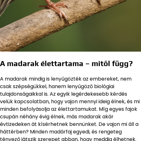
A madarak élettartama – mitől függ?
A madarak mindig is lenyűgözték az embereket, nem
csak szépségükkel, hanem lenyűgöző biológiai
tulajdonságaikkal is. Az egyik legérdekesebb kérdés
velük kapcsolatban, hogy vajon mennyi ideig élnek, és mi
minden befolyásolja az élettartamukat. Míg egyes fajok
csupán néhány évig élnek, más madarak akár
évtizedeken át kísérhetnek bennünket. De vajon mi áll a
háttérben? Minden madárfaj egyedi, és rengeteg
tényező játszik szerepet abban, hogy meddig élhetnek.