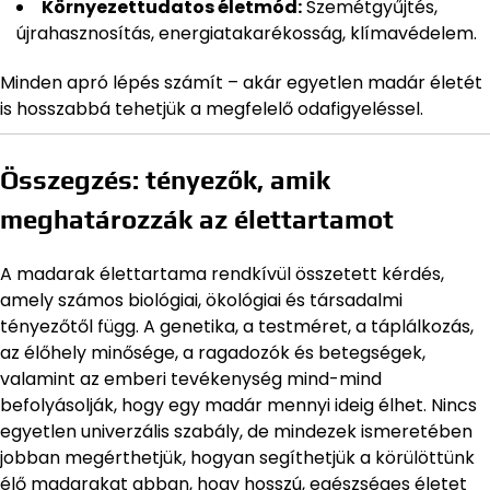
Környezettudatos életmód:
Szemétgyűjtés,
újrahasznosítás, energiatakarékosság, klímavédelem.
Minden apró lépés számít – akár egyetlen madár életét
is hosszabbá tehetjük a megfelelő odafigyeléssel.
Összegzés: tényezők, amik
meghatározzák az élettartamot
A madarak élettartama rendkívül összetett kérdés,
amely számos biológiai, ökológiai és társadalmi
tényezőtől függ. A genetika, a testméret, a táplálkozás,
az élőhely minősége, a ragadozók és betegségek,
valamint az emberi tevékenység mind-mind
befolyásolják, hogy egy madár mennyi ideig élhet. Nincs
egyetlen univerzális szabály, de mindezek ismeretében
jobban megérthetjük, hogyan segíthetjük a körülöttünk
élő madarakat abban, hogy hosszú, egészséges életet