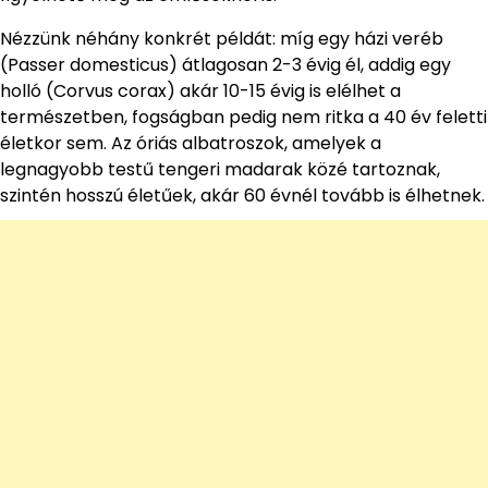
Nézzünk néhány konkrét példát: míg egy házi veréb
(Passer domesticus) átlagosan 2-3 évig él, addig egy
holló (Corvus corax) akár 10-15 évig is elélhet a
természetben, fogságban pedig nem ritka a 40 év feletti
életkor sem. Az óriás albatroszok, amelyek a
legnagyobb testű tengeri madarak közé tartoznak,
szintén hosszú életűek, akár 60 évnél tovább is élhetnek.