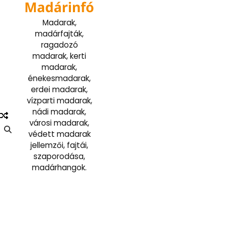
Madárinfó
Skip
to
Madarak,
content
madárfajták,
ragadozó
madarak, kerti
madarak,
énekesmadarak,
erdei madarak,
vízparti madarak,
nádi madarak,
városi madarak,
védett madarak
jellemzői, fajtái,
szaporodása,
madárhangok.