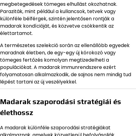
megbetegedések tömeges elhullást okozhatnak.
Paraziták, mint például a kullancsok, tetvek vagy
különféle bélférgek, szintén jelentősen rontják a
madarak kondícióját, és közvetve csökkentik az
élettartamot.
A természetes szelekció során az ellenállóbb egyedek
maradnak életben, de egy-egy új kórokozó vagy
tömeges fertőzés komolyan megtizedelheti a
populációkat. A madarak immunrendszere ezért
folyamatosan alkalmazkodik, de sajnos nem mindig tud
lépést tartani az új veszélyekkel.
Madarak szaporodási stratégiái és
élethossz
A madarak különféle szaporodási stratégiákat
alkalmaznak, amelyek közvetlenül befolyásolják