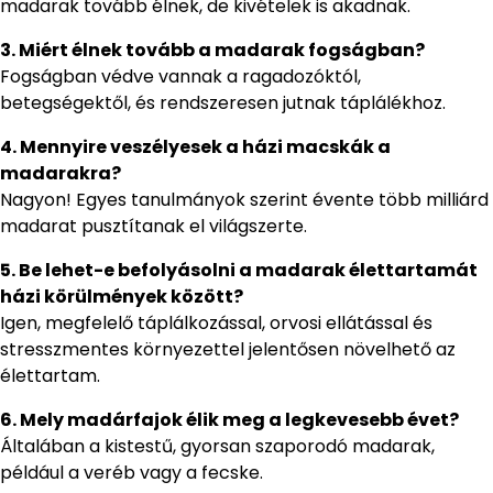
madarak tovább élnek, de kivételek is akadnak.
3. Miért élnek tovább a madarak fogságban?
Fogságban védve vannak a ragadozóktól,
betegségektől, és rendszeresen jutnak táplálékhoz.
4. Mennyire veszélyesek a házi macskák a
madarakra?
Nagyon! Egyes tanulmányok szerint évente több milliárd
madarat pusztítanak el világszerte.
5. Be lehet-e befolyásolni a madarak élettartamát
házi körülmények között?
Igen, megfelelő táplálkozással, orvosi ellátással és
stresszmentes környezettel jelentősen növelhető az
élettartam.
6. Mely madárfajok élik meg a legkevesebb évet?
Általában a kistestű, gyorsan szaporodó madarak,
például a veréb vagy a fecske.