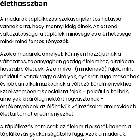
élethosszban
A madarak táplálkozási szokásai jelentős hatással
vannak arra, hogy mennyi ideig élnek. Az étrend
változatossága, a táplálék minősége és elérhetősége
mind-mind fontos tényezők.
Azok a madarak, amelyek könnyen hozzájutnak a
változatos, tápanyagban gazdag élelemhez, általában
hosszabb életűek. Az omnivor (mindenevő) fajok, mint
például a varjak vagy a sirályok, gyakran rugalmasabbak
és jobban alkalmazkodnak a változó körülményekhez.
Ezzel szemben a specialista fajok – például a kolibrik,
amelyek kizárólag nektárt fogyasztanak –
érzékenyebbek az élőhelyük változásaira, ami rövidebb
élettartamot eredményezhet.
A táplálkozás nem csak az élelem típusától, hanem a
táplálkozás gyakoriságától is függ. Azok a madarak,