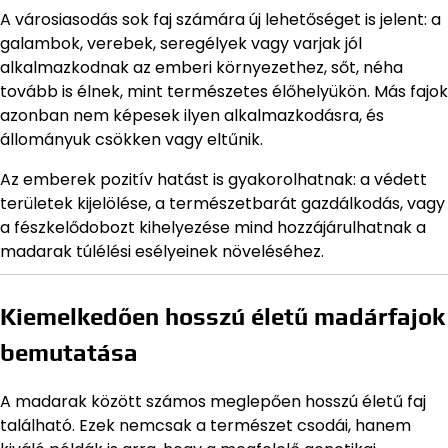
A városiasodás sok faj számára új lehetőséget is jelent: a
galambok, verebek, seregélyek vagy varjak jól
alkalmazkodnak az emberi környezethez, sőt, néha
tovább is élnek, mint természetes élőhelyükön. Más fajok
azonban nem képesek ilyen alkalmazkodásra, és
állományuk csökken vagy eltűnik.
Az emberek pozitív hatást is gyakorolhatnak: a védett
területek kijelölése, a természetbarát gazdálkodás, vagy
a fészkelődobozt kihelyezése mind hozzájárulhatnak a
madarak túlélési esélyeinek növeléséhez.
Kiemelkedően hosszú életű madárfajok
bemutatása
A madarak között számos meglepően hosszú életű faj
található. Ezek nemcsak a természet csodái, hanem