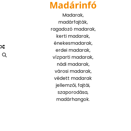
Madárinfó
Skip
to
Madarak,
content
madárfajták,
ragadozó madarak,
kerti madarak,
énekesmadarak,
erdei madarak,
vízparti madarak,
nádi madarak,
városi madarak,
védett madarak
jellemzői, fajtái,
szaporodása,
madárhangok.