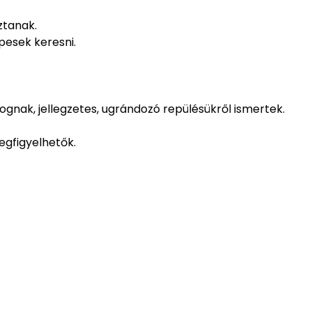
ztanak.
pesek keresni.
ak, jellegzetes, ugrándozó repülésükről ismertek.
egfigyelhetők.