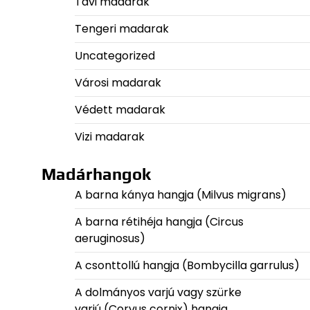
Tavi madarak
Tengeri madarak
Uncategorized
Városi madarak
Védett madarak
Vizi madarak
Madárhangok
A barna kánya hangja (Milvus migrans)
A barna rétihéja hangja (Circus
aeruginosus)
A csonttollú hangja (Bombycilla garrulus)
A dolmányos varjú vagy szürke
varjú (Corvus cornix) hangja