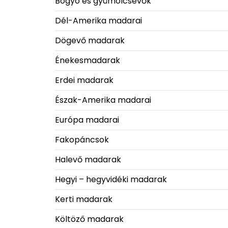
Bogyó és gyümölcsevők
Dél-Amerika madarai
Dögevő madarak
Énekesmadarak
Erdei madarak
Észak-Amerika madarai
Európa madarai
Fakopáncsok
Halevő madarak
Hegyi – hegyvidéki madarak
Kerti madarak
Költöző madarak