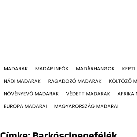
MADARAK
MADÁR INFÓK
MADÁRHANGOK
KERTI
NÁDI MADARAK
RAGADOZÓ MADARAK
KÖLTÖZŐ 
NÖVÉNYEVŐ MADARAK
VÉDETT MADARAK
AFRIKA
EURÓPA MADARAI
MAGYARORSZÁG MADARAI
Címke:
Barkóscinegefélék