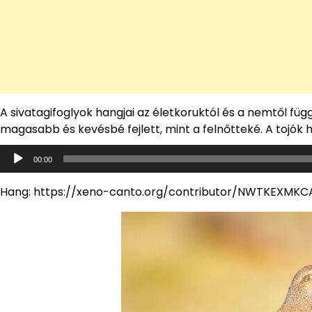
A sivatagifoglyok hangjai az életkoruktól és a nemtől füg
magasabb és kevésbé fejlett, mint a felnőtteké. A tojók
Audió
00:00
lejátszó
Hang: https://xeno-canto.org/contributor/NWTKEXMKC