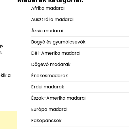
Afrika madarai
Ausztrália madarai
Ázsia madarai
Bogyó és gyümölcsevők
gy
s.
Dél-Amerika madarai
Dögevő madarak
kik a
Énekesmadarak
Erdei madarak
Észak-Amerika madarai
Európa madarai
Fakopáncsok