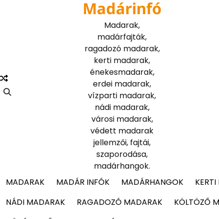
Madárinfó
Skip
to
Madarak,
content
madárfajták,
ragadozó madarak,
kerti madarak,
énekesmadarak,
erdei madarak,
vízparti madarak,
nádi madarak,
városi madarak,
védett madarak
jellemzői, fajtái,
szaporodása,
madárhangok.
MADARAK
MADÁR INFÓK
MADÁRHANGOK
KERTI
NÁDI MADARAK
RAGADOZÓ MADARAK
KÖLTÖZŐ 