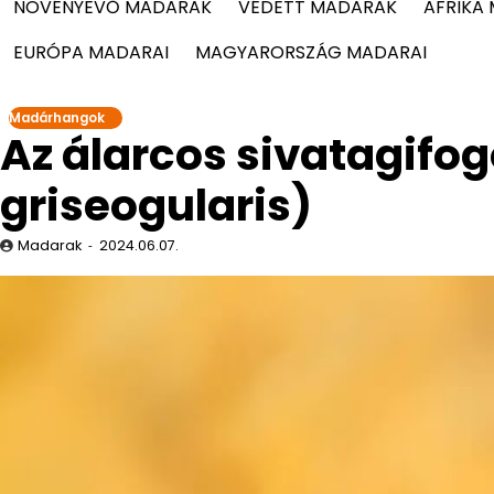
NÖVÉNYEVŐ MADARAK
VÉDETT MADARAK
AFRIKA
EURÓPA MADARAI
MAGYARORSZÁG MADARAI
Madárhangok
Az álarcos sivatagif
griseogularis)
Madarak
2024.06.07.