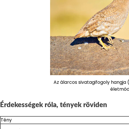
Az álarcos sivatagifogoly hangja
életmód
Érdekességek róla, tények röviden
Tény