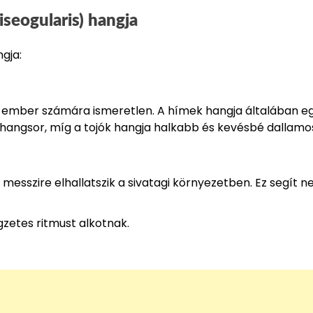
iseogularis) hangja
gja:
öbb ember számára ismeretlen. A hímek hangja általában e
r” hangsor, míg a tojók hangja halkabb és kevésbé dallamo
sszire elhallatszik a sivatagi környezetben. Ez segít ne
gzetes ritmust alkotnak.