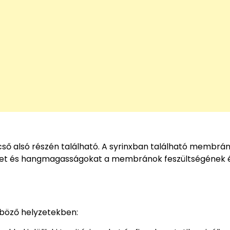
gcső alsó részén található. A syrinxban található membrá
eket és hangmagasságokat a membránok feszültségének 
nböző helyzetekben: