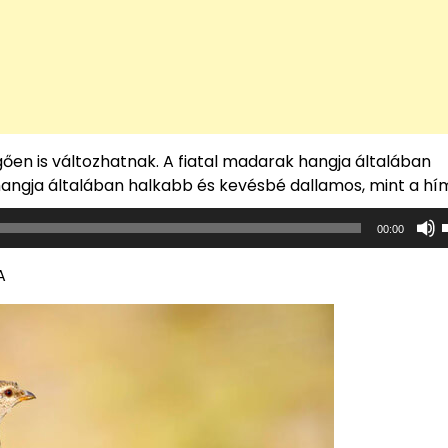
gően is változhatnak. A fiatal madarak hangja általában
 hangja általában halkabb és kevésbé dallamos, mint a hí
00:00
A
i
b
k