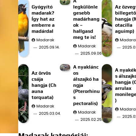
A
Gyógyító
legkülönle
Az özveg
madarak?
gesebb
billegető
Így hat az
madárhang
hangja (
emberre a
ok –
otacilla
madárdal
hallgasd
aguimp)
meg te is!
Madarak
Madara
Madarak
2025.09.14.
2025.03
2025.09.06.
A nyaklánc
A nyaké
Az örvös
os
s álszajk
csája
álszajkó ha
hangja (
hangja (Ch
ngja
arrulax
auna
(Pterorhinu
monilege
torquata)
s
)
pectoralis)
Madarak
Madara
Madarak
2025.03.04.
2025.02
2025.02.25.
Madarak kategóriái: