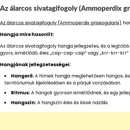
Az álarcos sivatagifogoly (Ammoperdix gr
Az álarcos sivatagifogoly (Ammoperdix griseogularis)
han
Hangja mire hasonlít:
Az álarcos sivatagifogoly hangja jellegzetes, és a legt
gyors, ismétlődő, éles „csip-csip-csip” vagy „krr-krr-kr
Hangjának jellegzetességei:
Hangerő:
A hímek hangja meglehetősen hangos, és me
territóriumuk kijelölésében és a párjuk vonzásában.
Ritmus:
A hangok gyorsan ismétlődnek, és egy jelle
Hangszín:
A hangszín éles és kissé nazális.