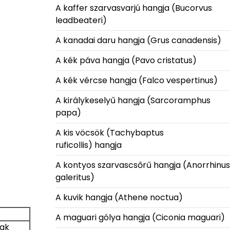
A kaffer szarvasvarjú hangja (Bucorvus
leadbeateri)
A kanadai daru hangja (Grus canadensis)
A kék páva hangja (Pavo cristatus)
A kék vércse hangja (Falco vespertinus)
A királykeselyű hangja (Sarcoramphus
papa)
A kis vöcsök (Tachybaptus
ruficollis) hangja
A kontyos szarvascsőrű hangja (Anorrhinus
galeritus)
A kuvik hangja (Athene noctua)
A maguari gólya hangja (Ciconia maguari)
nak