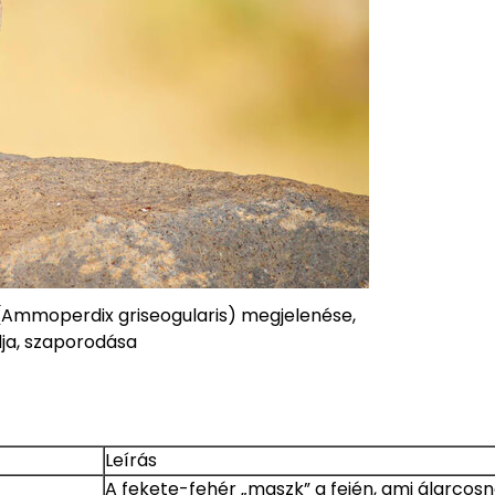
 (Ammoperdix griseogularis) megjelenése,
ja, szaporodása
Leírás
A fekete-fehér „maszk” a fején, ami álarcos