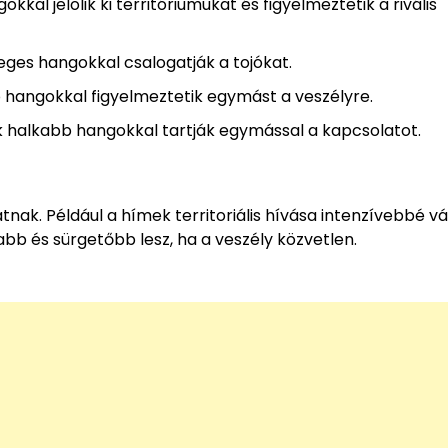
al jelölik ki territóriumukat és figyelmeztetik a rivális
eges hangokkal csalogatják a tojókat.
tó hangokkal figyelmeztetik egymást a veszélyre.
 halkabb hangokkal tartják egymással a kapcsolatot.
nak. Például a hímek territoriális hívása intenzívebbé vál
abb és sürgetőbb lesz, ha a veszély közvetlen.