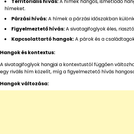
Territoriális hívás:
A hímek hangos, ismétlődő hangokk
hímeket.
Párzási hívás:
A hímek a párzási időszakban különl
Figyelmeztető hívás:
A sivatagifoglyok éles, riasz
Kapcsolattartó hangok:
A párok és a családtagok
Hangok és kontextus:
A sivatagifoglyok hangjai a kontextustól függően változhat
egy rivális hím közelít, míg a figyelmeztető hívás hangos
Hangok változása: