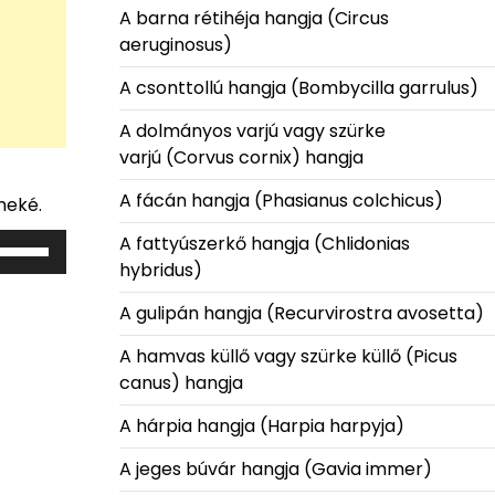
A barna rétihéja hangja (Circus
aeruginosus)
A csonttollú hangja (Bombycilla garrulus)
A dolmányos varjú vagy szürke
varjú (Corvus cornix) hangja
A fácán hangja (Phasianus colchicus)
meké.
A fattyúszerkő hangja (Chlidonias
A
hybridus)
hangerő
növeléséhez,
A gulipán hangja (Recurvirostra avosetta)
lletőleg
csökkentéséhez
A hamvas küllő vagy szürke küllő (Picus
a
canus) hangja
Fel/Le
A hárpia hangja (Harpia harpyja)
illentyűket
ell
A jeges búvár hangja (Gavia immer)
használni.