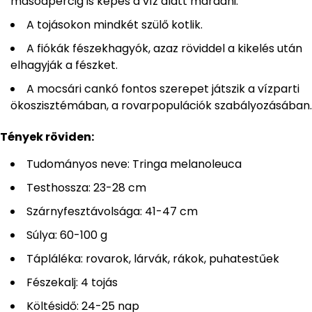
másodpercig is képes a víz alatt maradni.
A tojásokon mindkét szülő kotlik.
A fiókák fészekhagyók, azaz röviddel a kikelés után
elhagyják a fészket.
A mocsári cankó fontos szerepet játszik a vízparti
ökoszisztémában, a rovarpopulációk szabályozásában.
Tények röviden:
Tudományos neve: Tringa melanoleuca
Testhossza: 23-28 cm
Szárnyfesztávolsága: 41-47 cm
Súlya: 60-100 g
Tápláléka: rovarok, lárvák, rákok, puhatestűek
Fészekalj: 4 tojás
Költésidő: 24-25 nap