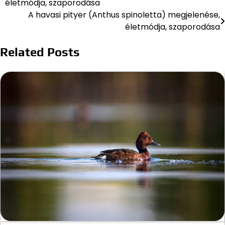
életmódja, szaporodása
navigáció
A havasi pityer (Anthus spinoletta) megjelenése,
életmódja, szaporodása
Related Posts