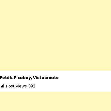
Fotók: Pixabay, Vistacreate
Post Views:
392