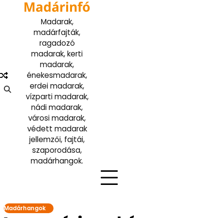
Madárinfó
Skip
to
Madarak,
content
madárfajták,
ragadozó
madarak, kerti
madarak,
énekesmadarak,
erdei madarak,
vízparti madarak,
nádi madarak,
városi madarak,
védett madarak
jellemzői, fajtái,
szaporodása,
madárhangok.
Madárhangok