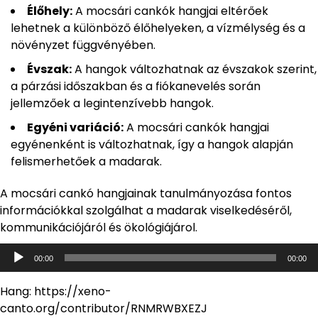
Élőhely:
A mocsári cankók hangjai eltérőek
lehetnek a különböző élőhelyeken, a vízmélység és a
növényzet függvényében.
Évszak:
A hangok változhatnak az évszakok szerint,
a párzási időszakban és a fiókanevelés során
jellemzőek a legintenzívebb hangok.
Egyéni variáció:
A mocsári cankók hangjai
egyénenként is változhatnak, így a hangok alapján
felismerhetőek a madarak.
A mocsári cankó hangjainak tanulmányozása fontos
információkkal szolgálhat a madarak viselkedéséről,
kommunikációjáról és ökológiájárol.
Audió
00:00
00:00
lejátszó
Hang: https://xeno-
canto.org/contributor/RNMRWBXEZJ