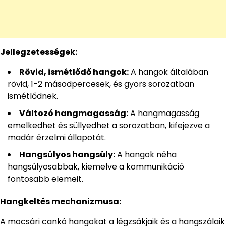
Jellegzetességek:
Rövid, ismétlődő hangok:
A hangok általában
rövid, 1-2 másodpercesek, és gyors sorozatban
ismétlődnek.
Változó hangmagasság:
A hangmagasság
emelkedhet és süllyedhet a sorozatban, kifejezve a
madár érzelmi állapotát.
Hangsúlyos hangsúly:
A hangok néha
hangsúlyosabbak, kiemelve a kommunikáció
fontosabb elemeit.
Hangkeltés mechanizmusa:
A mocsári cankó hangokat a légzsákjaik és a hangszálaik