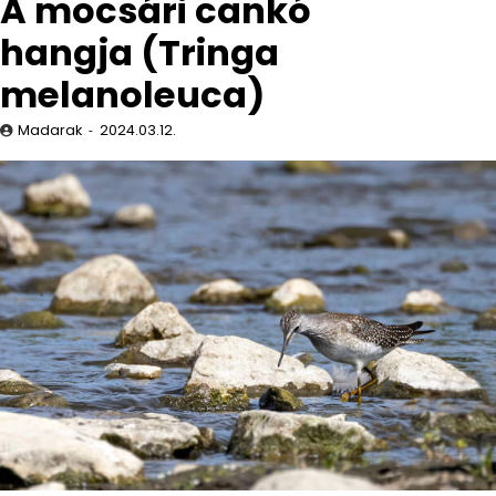
A mocsári cankó
hangja (Tringa
melanoleuca)
Madarak
2024.03.12.