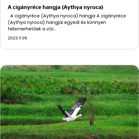
A cigányréce hangja (Aythya nyroca)
A cigányréce (Aythya nyroca) hangja A cigányréce
(Aythya nyroca) hangjai egyedi és könnyen
felismerhetőek a vízi…
2023.11.09.