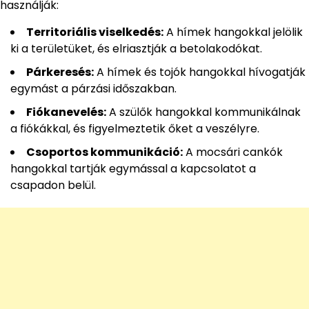
használják:
Territoriális viselkedés:
A hímek hangokkal jelölik
ki a területüket, és elriasztják a betolakodókat.
Párkeresés:
A hímek és tojók hangokkal hívogatják
egymást a párzási időszakban.
Fiókanevelés:
A szülők hangokkal kommunikálnak
a fiókákkal, és figyelmeztetik őket a veszélyre.
Csoportos kommunikáció:
A mocsári cankók
hangokkal tartják egymással a kapcsolatot a
csapadon belül.