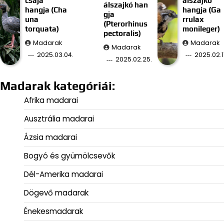
csája
álszajkó
álszajkó han
hangja (Cha
hangja (Ga
gja
una
rrulax
(Pterorhinus
torquata)
monileger)
pectoralis)
Madarak
Madarak
Madarak
2025.03.04.
2025.02.11
2025.02.25.
Madarak kategóriái:
Afrika madarai
Ausztrália madarai
Ázsia madarai
Bogyó és gyümölcsevők
Dél-Amerika madarai
Dögevő madarak
Énekesmadarak