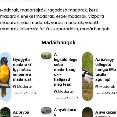
Madarak, madárfajták, ragadozó madarak, kerti
madarak, énekesmadarak, erdei madarak, vízparti
madarak, nádi madarak, városi madarak, védett
madarak jellemzői, fajtái, szaporodása, madárhangok.
Madárhangok
A
Gyógyító
legkülönlege
Az özvegy
madarak?
sebb
billegető
Így hat az
madárhang
hangja (Mo
emberre a
ok –
tacilla
madárdal
hallgasd
aguimp)
meg te is!
Madarak
Madarak
Madarak
2025.09.14.
2025.03.11
2025.09.06.
A nyaklánco
Az örvös
A nyakékes
s