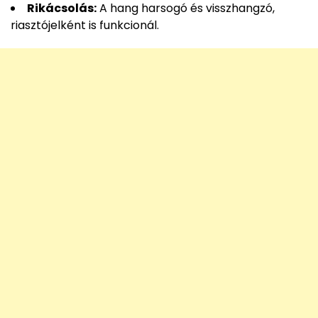
Rikácsolás:
A hang harsogó és visszhangzó,
riasztójelként is funkcionál.