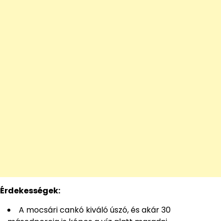
Érdekességek:
A mocsári cankó kiváló úszó, és akár 30