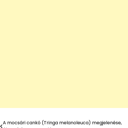
A mocsári cankó (Tringa melanoleuca) megjelenése,
Bejegyzés