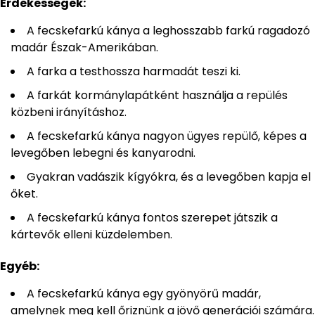
Érdekességek:
A fecskefarkú kánya a leghosszabb farkú ragadozó
madár Észak-Amerikában.
A farka a testhossza harmadát teszi ki.
A farkát kormánylapátként használja a repülés
közbeni irányításhoz.
A fecskefarkú kánya nagyon ügyes repülő, képes a
levegőben lebegni és kanyarodni.
Gyakran vadászik kígyókra, és a levegőben kapja el
őket.
A fecskefarkú kánya fontos szerepet játszik a
kártevők elleni küzdelemben.
Egyéb:
A fecskefarkú kánya egy gyönyörű madár,
amelynek meg kell őriznünk a jövő generációi számára.