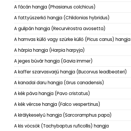
A fácán hangja (Phasianus colchicus)
A fattyúszerkő hangja (Chlidonias hybridus)
A gulipán hangja (Recurvirostra avosetta)
A hamvas küllő vagy szürke küllő (Picus canus) hangja
A hárpia hangja (Harpia harpyja)
A jeges búvár hangja (Gavia immer)
A kaffer szarvasvarjú hangja (Bucorvus leadbeateri)
A kanadai daru hangja (Grus canadensis)
A kék páva hangja (Pavo cristatus)
A kék vércse hangja (Falco vespertinus)
A királykeselyű hangja (Sarcoramphus papa)
A kis vöcsök (Tachybaptus ruficollis) hangja