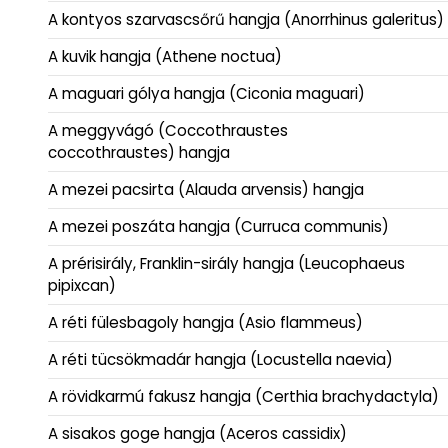
A kontyos szarvascsőrű hangja (Anorrhinus galeritus)
A kuvik hangja (Athene noctua)
A maguari gólya hangja (Ciconia maguari)
A meggyvágó (Coccothraustes
coccothraustes) hangja
A mezei pacsirta (Alauda arvensis) hangja
A mezei poszáta hangja (Curruca communis)
A prérisirály, Franklin-sirály hangja (Leucophaeus
pipixcan)
A réti fülesbagoly hangja (Asio flammeus)
A réti tücsökmadár hangja (Locustella naevia)
A rövidkarmú fakusz hangja (Certhia brachydactyla)
A sisakos goge hangja (Aceros cassidix)