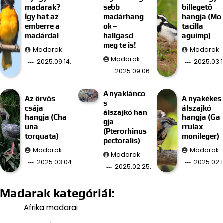
madarak?
sebb
billegető
Így hat az
madárhang
hangja (Mo
emberre a
ok –
tacilla
madárdal
hallgasd
aguimp)
meg te is!
Madarak
Madarak
Madarak
2025.09.14.
2025.03.11
2025.09.06.
A nyaklánco
Az örvös
A nyakékes
s
csája
álszajkó
álszajkó han
hangja (Cha
hangja (Ga
gja
una
rrulax
(Pterorhinus
torquata)
monileger)
pectoralis)
Madarak
Madarak
Madarak
2025.03.04.
2025.02.11
2025.02.25.
Madarak kategóriái:
Afrika madarai