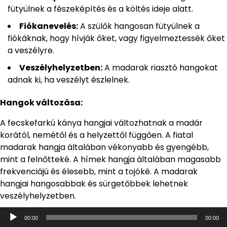
fütyülnek a fészeképítés és a költés ideje alatt.
Fiókanevelés:
A szülők hangosan fütyülnek a
fiókáknak, hogy hívják őket, vagy figyelmeztessék őket
a veszélyre.
Veszélyhelyzetben:
A madarak riasztó hangokat
adnak ki, ha veszélyt észlelnek.
Hangok változása:
A fecskefarkú kánya hangjai változhatnak a madár
korától, nemétől és a helyzettől függően. A fiatal
madarak hangja általában vékonyabb és gyengébb,
mint a felnőtteké. A hímek hangja általában magasabb
frekvenciájú és élesebb, mint a tojóké. A madarak
hangjai hangosabbak és sürgetőbbek lehetnek
veszélyhelyzetben.
Audió
00:00
00:00
lejátszó