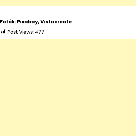
Fotók: Pixabay, Vistacreate
Post Views:
477