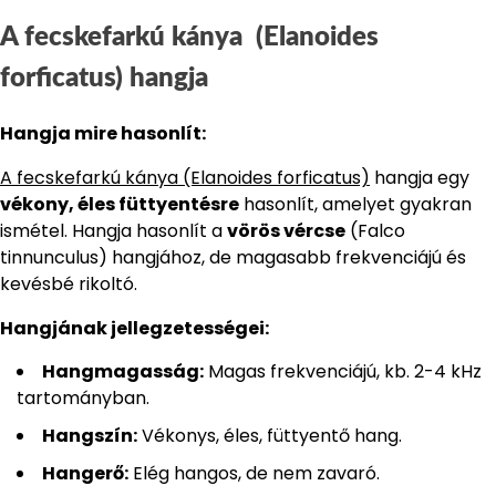
A fecskefarkú kánya (Elanoides
forficatus) hangja
Hangja mire hasonlít:
A fecskefarkú kánya (Elanoides forficatus)
hangja egy
vékony, éles füttyentésre
hasonlít, amelyet gyakran
ismétel. Hangja hasonlít a
vörös vércse
(Falco
tinnunculus) hangjához, de magasabb frekvenciájú és
kevésbé rikoltó.
Hangjának jellegzetességei:
Hangmagasság:
Magas frekvenciájú, kb. 2-4 kHz
tartományban.
Hangszín:
Vékonys, éles, füttyentő hang.
Hangerő:
Elég hangos, de nem zavaró.