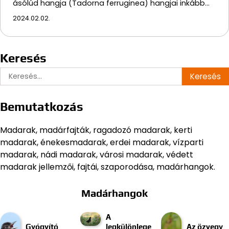
ásólúd hangja (Tadorna ferruginea) hangjai inkább…
2024.02.02.
Keresés
Keresés:
Bemutatkozás
Madarak, madárfajták, ragadozó madarak, kerti
madarak, énekesmadarak, erdei madarak, vízparti
madarak, nádi madarak, városi madarak, védett
madarak jellemzői, fajtái, szaporodása, madárhangok.
Madárhangok
A
Gyógyító
legkülönlege
Az özvegy