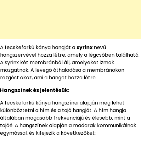
A fecskefarkú kánya hangját a
syrinx
nevű
hangszervével hozza létre, amely a légcsőben található.
A syrinx két membránból áll, amelyeket izmok
mozgatnak. A levegő áthaladása a membránokon
rezgést okoz, ami a hangot hozza létre.
Hangszínek és jelentésük:
A fecskefarkú kánya hangszínei alapján meg lehet
különböztetni a hím és a tojó hangját. A hím hangja
általában magasabb frekvenciájú és élesebb, mint a
tojóé. A hangszínek alapján a madarak kommunikálnak
egymással, és kifejezik a következőket: