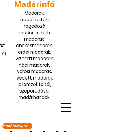
Madárinfó
Skip
to
Madarak,
content
madárfajták,
ragadozó
madarak, kerti
madarak,
énekesmadarak,
erdei madarak,
vízparti madarak,
nádi madarak,
városi madarak,
védett madarak
jellemzői, fajtái,
szaporodása,
madárhangok.
Madárhangok