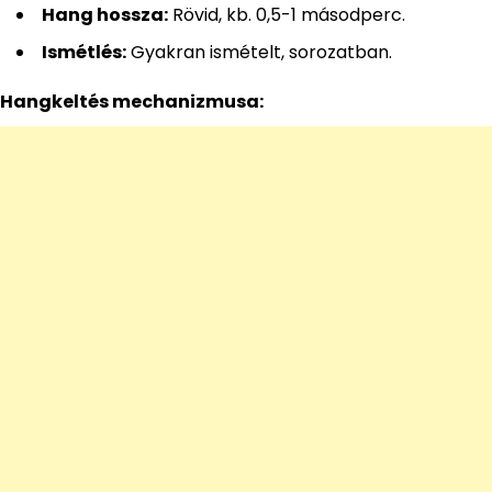
Hang hossza:
Rövid, kb. 0,5-1 másodperc.
Ismétlés:
Gyakran ismételt, sorozatban.
Hangkeltés mechanizmusa: