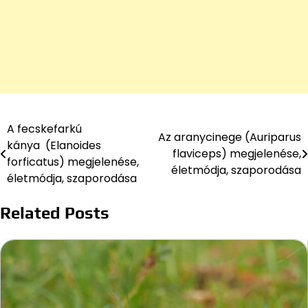
A fecskefarkú
Bejegyzés
Az aranycinege (Auriparus
kánya (Elanoides
flaviceps) megjelenése,
navigáció
forficatus) megjelenése,
életmódja, szaporodása
életmódja, szaporodása
Related Posts