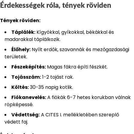
Érdekességek róla, tények röviden
Tények röviden:
Táplálék:
Kígyókkal, gyíkokkal, békákkal és
madarakkal táplálkozik.
Élőhely:
Nyílt erdők, szavannák és mezőgazdasági
területek.
Fészeképítés:
Magas fákra építi fészkét.
Tojásszám:
1-2 tojást rak.
Költés:
30-35 napig kotlik.
Fiókanevelés:
A fiókák 6-7 hetes korukban válnak
röpképessé.
Védettség:
A CITES I. mellékletében szereplő
védett faj.