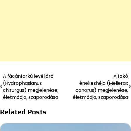
A fácánfarkú levéljáró
A fakó
Bejegyzés
(Hydrophasianus
énekeshéja (Melierax
navigáció
chirurgus) megjelenése,
canorus) megjelenése,
életmódja, szaporodása
életmódja, szaporodása
Related Posts