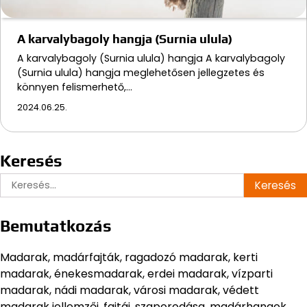
A karvalybagoly hangja (Surnia ulula)
A karvalybagoly (Surnia ulula) hangja A karvalybagoly
(Surnia ulula) hangja meglehetősen jellegzetes és
könnyen felismerhető,…
2024.06.25.
Keresés
Keresés:
Bemutatkozás
Madarak, madárfajták, ragadozó madarak, kerti
madarak, énekesmadarak, erdei madarak, vízparti
madarak, nádi madarak, városi madarak, védett
madarak jellemzői, fajtái, szaporodása, madárhangok.