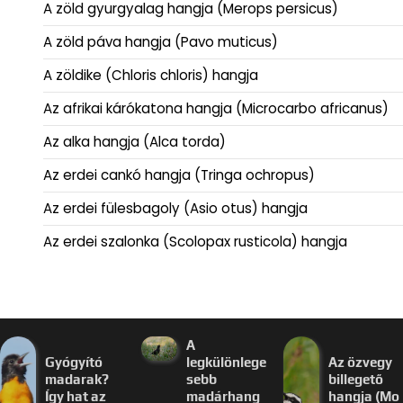
A zöld gyurgyalag hangja (Merops persicus)
A zöld páva hangja (Pavo muticus)
A zöldike (Chloris chloris) hangja
Az afrikai kárókatona hangja (Microcarbo africanus)
Az alka hangja (Alca torda)
Az erdei cankó hangja (Tringa ochropus)
Az erdei fülesbagoly (Asio otus) hangja
Az erdei szalonka (Scolopax rusticola) hangja
A
Gyógyító
legkülönlege
Az özvegy
madarak?
sebb
billegető
Így hat az
madárhang
hangja (Mo