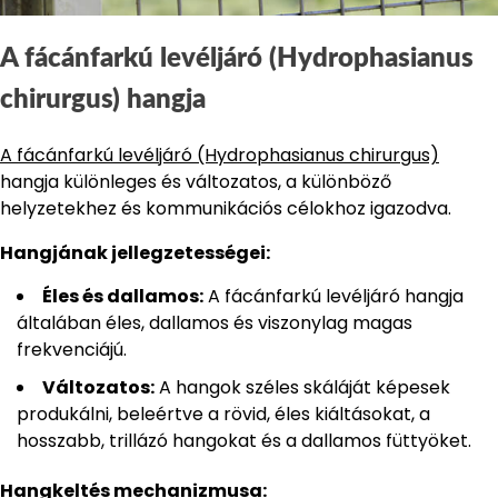
A fácánfarkú levéljáró (Hydrophasianus
chirurgus) hangja
A fácánfarkú levéljáró (Hydrophasianus chirurgus)
hangja különleges és változatos, a különböző
helyzetekhez és kommunikációs célokhoz igazodva.
Hangjának jellegzetességei:
Éles és dallamos:
A fácánfarkú levéljáró hangja
általában éles, dallamos és viszonylag magas
frekvenciájú.
Változatos:
A hangok széles skáláját képesek
produkálni, beleértve a rövid, éles kiáltásokat, a
hosszabb, trillázó hangokat és a dallamos füttyöket.
Hangkeltés mechanizmusa: