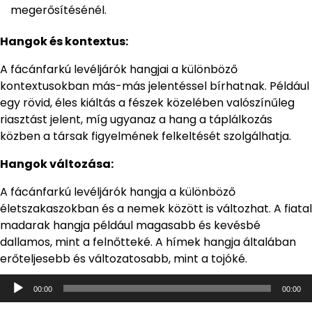
megerősítésénél.
Hangok és kontextus:
A fácánfarkú levéljárók hangjai a különböző
kontextusokban más-más jelentéssel bírhatnak. Például
egy rövid, éles kiáltás a fészek közelében valószínűleg
riasztást jelent, míg ugyanaz a hang a táplálkozás
közben a társak figyelmének felkeltését szolgálhatja.
Hangok változása:
A fácánfarkú levéljárók hangja a különböző
életszakaszokban és a nemek között is változhat. A fiatal
madarak hangja például magasabb és kevésbé
dallamos, mint a felnőtteké. A hímek hangja általában
erőteljesebb és változatosabb, mint a tojóké.
Audió
00:00
00:00
lejátszó