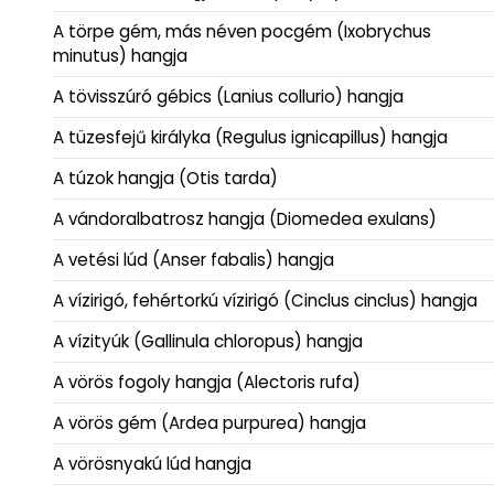
A törpe gém, más néven pocgém (Ixobrychus
minutus) hangja
A tövisszúró gébics (Lanius collurio) hangja
A tüzesfejű királyka (Regulus ignicapillus) hangja
A túzok hangja (Otis tarda)
A vándoralbatrosz hangja (Diomedea exulans)
A vetési lúd (Anser fabalis) hangja
A vízirigó, fehértorkú vízirigó (Cinclus cinclus) hangja
A vízityúk (Gallinula chloropus) hangja
A vörös fogoly hangja (Alectoris rufa)
A vörös gém (Ardea purpurea) hangja
A vörösnyakú lúd hangja