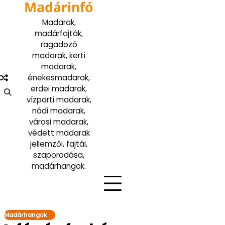
Madárinfó
Skip
to
Madarak,
content
madárfajták,
ragadozó
madarak, kerti
madarak,
énekesmadarak,
erdei madarak,
vízparti madarak,
nádi madarak,
városi madarak,
védett madarak
jellemzői, fajtái,
szaporodása,
madárhangok.
Madárhangok