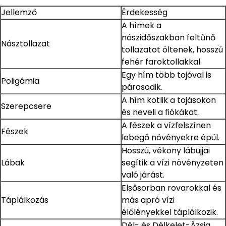
Jellemző
Érdekesség
A hímek a
nászidőszakban feltűnő
Násztollazat
tollazatot öltenek, hosszú
fehér faroktollakkal.
Egy hím több tojóval is
Poligámia
párosodik.
A hím kotlik a tojásokon
Szerepcsere
és neveli a fiókákat.
A fészek a vízfelszínen
Fészek
lebegő növényekre épül.
Hosszú, vékony lábujjai
Lábak
segítik a vízi növényzeten
való járást.
Elsősorban rovarokkal és
Táplálkozás
más apró vízi
élőlényekkel táplálkozik.
Dél- és Délkelet-Ázsia