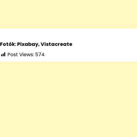
Fotók: Pixabay, Vistacreate
Post Views:
574