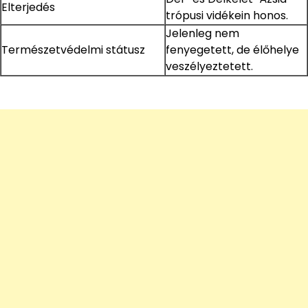
Elterjedés
trópusi vidékein honos.
Jelenleg nem
Természetvédelmi státusz
fenyegetett, de élőhelye
veszélyeztetett.