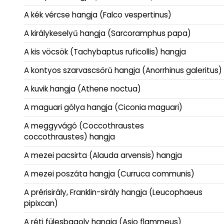
A kék vércse hangja (Falco vespertinus)
A királykeselyű hangja (Sarcoramphus papa)
A kis vöcsök (Tachybaptus ruficollis) hangja
A kontyos szarvascsőrű hangja (Anorrhinus galeritus)
A kuvik hangja (Athene noctua)
A maguari gólya hangja (Ciconia maguari)
A meggyvágó (Coccothraustes
coccothraustes) hangja
A mezei pacsirta (Alauda arvensis) hangja
A mezei poszáta hangja (Curruca communis)
A prérisirály, Franklin-sirály hangja (Leucophaeus
pipixcan)
A réti fülesbagoly hangja (Asio flammeus)