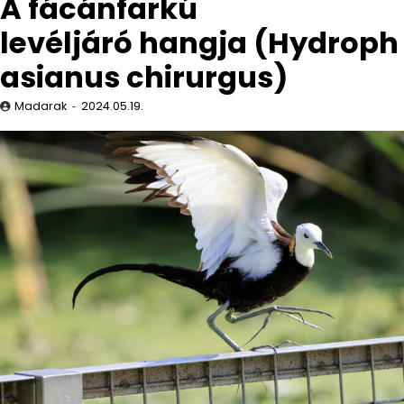
A fácánfarkú
levéljáró hangja (Hydroph
asianus chirurgus)
Madarak
2024.05.19.