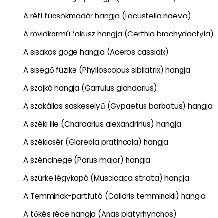
A réti tücsökmadár hangja (Locustella naevia)
A rövidkarmú fakusz hangja (Certhia brachydactyla)
A sisakos goge hangja (Aceros cassidix)
A sisegő füzike (Phylloscopus sibilatrix) hangja
A szajkó hangja (Garrulus glandarius)
A szakállas saskeselyű (Gypaetus barbatus) hangja
A széki lile (Charadrius alexandrinus) hangja
A székicsér (Glareola pratincola) hangja
A széncinege (Parus major) hangja
A szürke légykapó (Muscicapa striata) hangja
A Temminck-partfutó (Calidris temminckii) hangja
A tőkés réce hangja (Anas platyrhynchos)