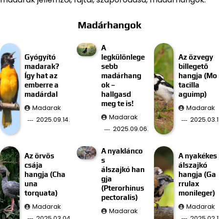
Madárhangok
A
Gyógyító
legkülönlege
Az özvegy
madarak?
sebb
billegető
Így hat az
madárhang
hangja (Mo
emberre a
ok –
tacilla
madárdal
hallgasd
aguimp)
meg te is!
Madarak
Madarak
Madarak
2025.09.14.
2025.03.11
2025.09.06.
A nyaklánco
Az örvös
A nyakékes
s
csája
álszajkó
álszajkó han
hangja (Cha
hangja (Ga
gja
una
rrulax
(Pterorhinus
torquata)
monileger)
pectoralis)
Madarak
Madarak
Madarak
2025.03.04.
2025.02.11