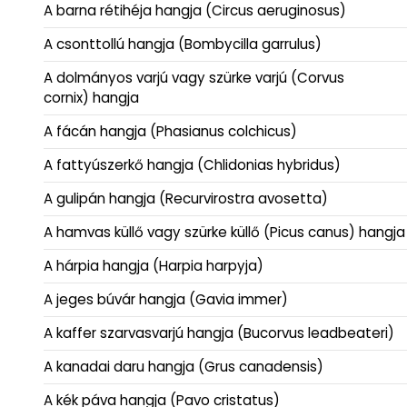
A barna rétihéja hangja (Circus aeruginosus)
A csonttollú hangja (Bombycilla garrulus)
A dolmányos varjú vagy szürke varjú (Corvus
cornix) hangja
A fácán hangja (Phasianus colchicus)
A fattyúszerkő hangja (Chlidonias hybridus)
A gulipán hangja (Recurvirostra avosetta)
A hamvas küllő vagy szürke küllő (Picus canus) hangja
A hárpia hangja (Harpia harpyja)
A jeges búvár hangja (Gavia immer)
A kaffer szarvasvarjú hangja (Bucorvus leadbeateri)
A kanadai daru hangja (Grus canadensis)
A kék páva hangja (Pavo cristatus)