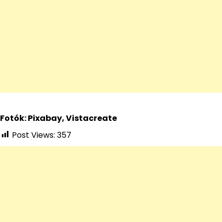
Fotók: Pixabay, Vistacreate
Post Views:
357