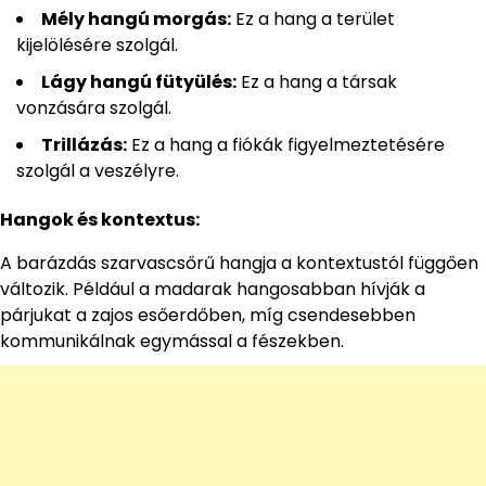
Mély hangú morgás:
Ez a hang a terület
kijelölésére szolgál.
Lágy hangú fütyülés:
Ez a hang a társak
vonzására szolgál.
Trillázás:
Ez a hang a fiókák figyelmeztetésére
szolgál a veszélyre.
Hangok és kontextus:
A barázdás szarvascsőrű hangja a kontextustól függően
változik. Például a madarak hangosabban hívják a
párjukat a zajos esőerdőben, míg csendesebben
kommunikálnak egymással a fészekben.