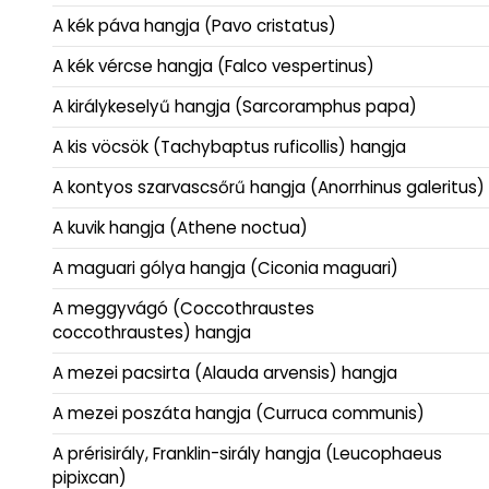
A kék páva hangja (Pavo cristatus)
A kék vércse hangja (Falco vespertinus)
A királykeselyű hangja (Sarcoramphus papa)
A kis vöcsök (Tachybaptus ruficollis) hangja
A kontyos szarvascsőrű hangja (Anorrhinus galeritus)
A kuvik hangja (Athene noctua)
A maguari gólya hangja (Ciconia maguari)
A meggyvágó (Coccothraustes
coccothraustes) hangja
A mezei pacsirta (Alauda arvensis) hangja
A mezei poszáta hangja (Curruca communis)
A prérisirály, Franklin-sirály hangja (Leucophaeus
pipixcan)