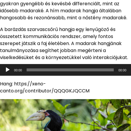
gyakran gyengébb és kevésbé differenciált, mint az
idősebb madaraké. A hím madarak hangja általában
hangosabb és rezonánsabb, mint a nőstény madaraké.
A barázdás szarvascsőrű hangja egy lenyűgöző és
összetett kommunikációs rendszer, amely fontos
szerepet játszik a faj életében. A madarak hangjának
tanulmányozása segíthet jobban megérteni a
viselkedésüket és a környezetükkel való interakciójukat.
Audió
00:00
00:00
lejátszó
Hang: https://xeno-
canto.org/contributor/QQQGKJQCCM