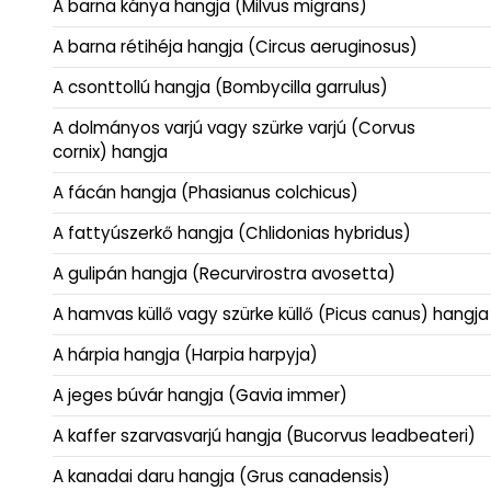
A barna kánya hangja (Milvus migrans)
A barna rétihéja hangja (Circus aeruginosus)
A csonttollú hangja (Bombycilla garrulus)
A dolmányos varjú vagy szürke varjú (Corvus
cornix) hangja
A fácán hangja (Phasianus colchicus)
A fattyúszerkő hangja (Chlidonias hybridus)
A gulipán hangja (Recurvirostra avosetta)
A hamvas küllő vagy szürke küllő (Picus canus) hangja
A hárpia hangja (Harpia harpyja)
A jeges búvár hangja (Gavia immer)
A kaffer szarvasvarjú hangja (Bucorvus leadbeateri)
A kanadai daru hangja (Grus canadensis)