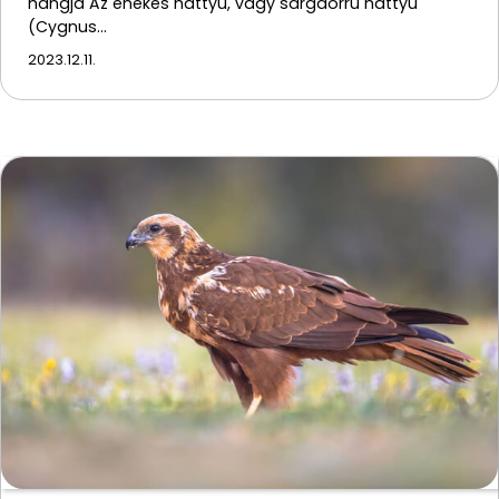
hangja Az énekes hattyú, vagy sárgaorrú hattyú
(Cygnus…
2023.12.11.