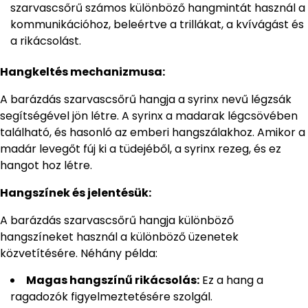
szarvascsőrű számos különböző hangmintát használ a
kommunikációhoz, beleértve a trillákat, a kvívágást és
a rikácsolást.
Hangkeltés mechanizmusa:
A barázdás szarvascsőrű hangja a syrinx nevű légzsák
segítségével jön létre. A syrinx a madarak légcsövében
található, és hasonló az emberi hangszálakhoz. Amikor a
madár levegőt fúj ki a tüdejéből, a syrinx rezeg, és ez
hangot hoz létre.
Hangszínek és jelentésük:
A barázdás szarvascsőrű hangja különböző
hangszíneket használ a különböző üzenetek
közvetítésére. Néhány példa:
Magas hangszínű rikácsolás:
Ez a hang a
ragadozók figyelmeztetésére szolgál.