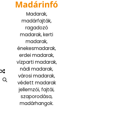
Madárinfó
Skip
to
Madarak,
content
madárfajták,
ragadozó
madarak, kerti
madarak,
énekesmadarak,
erdei madarak,
vízparti madarak,
nádi madarak,
városi madarak,
védett madarak
jellemzői, fajtái,
szaporodása,
madárhangok.