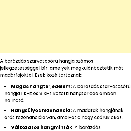
A barázdás szarvascsőrű hangja számos
jellegzetességgel bír, amelyek megkülönböztetik más
madárfajoktól. Ezek közé tartoznak:
Magas hangterjedelem:
A barázdás szarvascsőrű
hangja 1 kHz és 8 kHz közötti hangterjedelemben
hallható.
Hangsúlyos rezonancia:
A madarak hangjának
erős rezonanciája van, amelyet a nagy csőrük okoz.
Változatos hangminták:
A barázdás