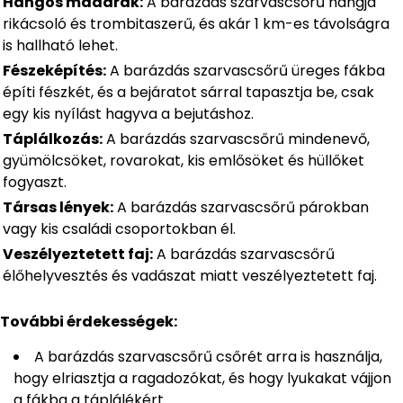
Hangos madarak:
A barázdás szarvascsőrű hangja
rikácsoló és trombitaszerű, és akár 1 km-es távolságra
is hallható lehet.
Fészeképítés:
A barázdás szarvascsőrű üreges fákba
építi fészkét, és a bejáratot sárral tapasztja be, csak
egy kis nyílást hagyva a bejutáshoz.
Táplálkozás:
A barázdás szarvascsőrű mindenevő,
gyümölcsöket, rovarokat, kis emlősöket és hüllőket
fogyaszt.
Társas lények:
A barázdás szarvascsőrű párokban
vagy kis családi csoportokban él.
Veszélyeztetett faj:
A barázdás szarvascsőrű
élőhelyvesztés és vadászat miatt veszélyeztetett faj.
További érdekességek:
A barázdás szarvascsőrű csőrét arra is használja,
hogy elriasztja a ragadozókat, és hogy lyukakat vájjon
a fákba a táplálékért.