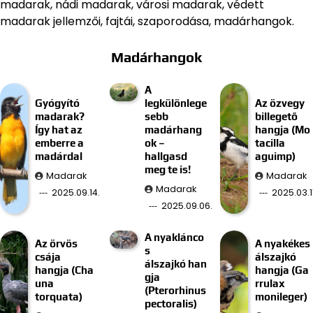
madarak, nádi madarak, városi madarak, védett
madarak jellemzői, fajtái, szaporodása, madárhangok.
Madárhangok
A
Gyógyító
legkülönlege
Az özvegy
madarak?
sebb
billegető
Így hat az
madárhang
hangja (Mo
emberre a
ok –
tacilla
madárdal
hallgasd
aguimp)
meg te is!
Madarak
Madarak
Madarak
2025.09.14.
2025.03.11
2025.09.06.
A nyaklánco
Az örvös
A nyakékes
s
csája
álszajkó
álszajkó han
hangja (Cha
hangja (Ga
gja
una
rrulax
(Pterorhinus
torquata)
monileger)
pectoralis)