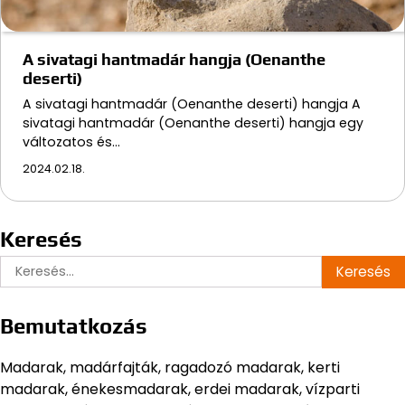
A sivatagi hantmadár hangja (Oenanthe
deserti)
A sivatagi hantmadár (Oenanthe deserti) hangja A
sivatagi hantmadár (Oenanthe deserti) hangja egy
változatos és…
2024.02.18.
Keresés
Keresés:
Bemutatkozás
Madarak, madárfajták, ragadozó madarak, kerti
madarak, énekesmadarak, erdei madarak, vízparti