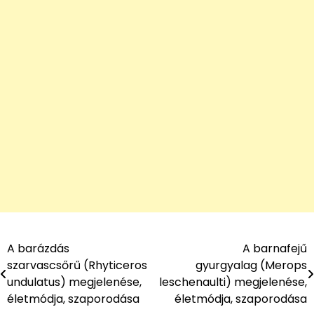
A barázdás
A barnafejű
Bejegyzés
szarvascsőrű (Rhyticeros
gyurgyalag (Merops
navigáció
undulatus) megjelenése,
leschenaulti) megjelenése,
életmódja, szaporodása
életmódja, szaporodása