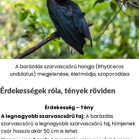
A barázdás szarvascsőrű hangja (Rhyticeros
undulatus) megjelenése, életmódja, szaporodása
Érdekességek róla, tények röviden
Érdekesség – Tény
A legnagyobb szarvascsőrű faj:
A barázdás
szarvascsőrű a legnagyobb szarvascsőrű faj, hímjeinek
csőr hossza akár 50 cm is lehet.