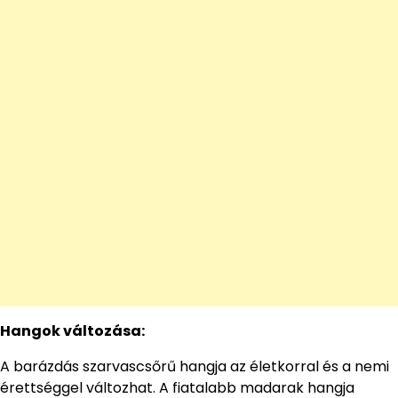
Hangok változása:
A barázdás szarvascsőrű hangja az életkorral és a nemi
érettséggel változhat. A fiatalabb madarak hangja