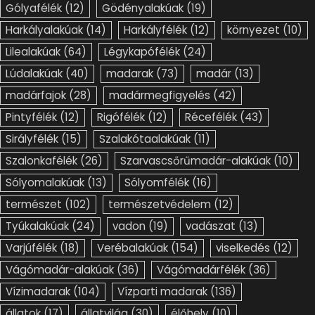
Gólyafélék
(12)
Gödényalakúak
(19)
Harkályalakúak
(14)
Harkályfélék
(12)
környezet
(10)
Lilealakúak
(64)
Légykapófélék
(24)
Lúdalakúak
(40)
madarak
(73)
madár
(13)
madárfajok
(28)
madármegfigyelés
(42)
Pintyfélék
(12)
Rigófélék
(12)
Récefélék
(43)
Sirályfélék
(15)
Szalakótaalakúak
(11)
Szalonkafélék
(26)
Szarvascsőrűmadár-alakúak
(10)
Sólyomalakúak
(13)
Sólyomfélék
(16)
természet
(102)
természetvédelem
(12)
Tyúkalakúak
(24)
vadon
(19)
vadászat
(13)
Varjúfélék
(18)
Verébalakúak
(154)
viselkedés
(12)
Vágómadár-alakúak
(36)
Vágómadárfélék
(36)
Vízimadarak
(104)
Vízparti madarak
(136)
állatok
(17)
állatvilág
(30)
élőhely
(10)