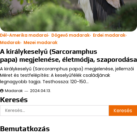
Dél-Amerika madarai
Dögevő madarak
Erdei madarak
Madarak
Mezei madarak
A királykeselyű (Sarcoramphus
papa) megjelenése, életmódja, szaporodása
A királykeselyű (Sarcoramphus papa) megjelenése, jellemzői
Méret és testfelépítés: A keselyűfélék családjának
legnagyobb tagja. Testhossza: 120-150…
Madarak
2024.04.13.
Keresés
Keresés:
Bemutatkozás