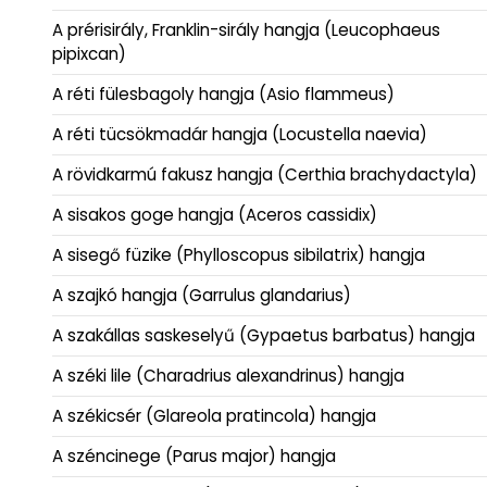
A prérisirály, Franklin-sirály hangja (Leucophaeus
pipixcan)
A réti fülesbagoly hangja (Asio flammeus)
A réti tücsökmadár hangja (Locustella naevia)
A rövidkarmú fakusz hangja (Certhia brachydactyla)
A sisakos goge hangja (Aceros cassidix)
A sisegő füzike (Phylloscopus sibilatrix) hangja
A szajkó hangja (Garrulus glandarius)
A szakállas saskeselyű (Gypaetus barbatus) hangja
A széki lile (Charadrius alexandrinus) hangja
A székicsér (Glareola pratincola) hangja
A széncinege (Parus major) hangja