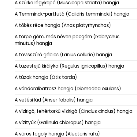
A szürke légykapó (Muscicapa striata) hangja
A Temminck-partfutó (Calidris temminckii) hangja
A tőkés réce hangja (Anas platyrhynchos)
A törpe gém, más néven pocgém (Ixobrychus
minutus) hangja
A tövisszúró gébics (Lanius collurio) hangja
A tüzesfejű királyka (Regulus ignicapillus) hangja
A túzok hangja (Otis tarda)
A vándoralbatrosz hangja (Diomedea exulans)
A vetési lúd (Anser fabalis) hangja
A vízirigó, fehértorkú vízirigó (Cinclus cinclus) hangja
A vízityúk (Gallinula chloropus) hangja
A vörös fogoly hangja (Alectoris rufa)