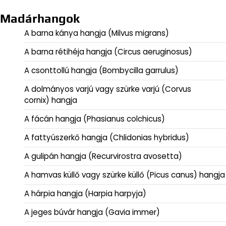
Madárhangok
A barna kánya hangja (Milvus migrans)
A barna rétihéja hangja (Circus aeruginosus)
A csonttollú hangja (Bombycilla garrulus)
A dolmányos varjú vagy szürke varjú (Corvus
cornix) hangja
A fácán hangja (Phasianus colchicus)
A fattyúszerkő hangja (Chlidonias hybridus)
A gulipán hangja (Recurvirostra avosetta)
A hamvas küllő vagy szürke küllő (Picus canus) hangja
A hárpia hangja (Harpia harpyja)
A jeges búvár hangja (Gavia immer)