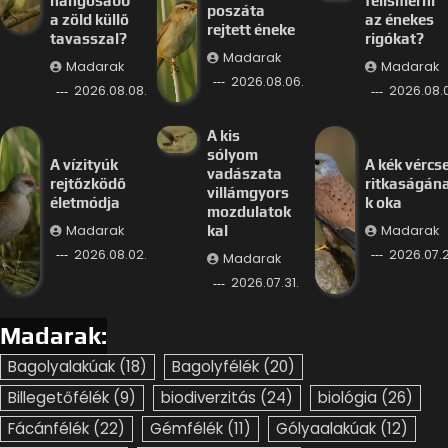
hangosabb
felismerni
poszáta
a zöld küllő
az énekes
rejtett éneke
tavasszal?
rigókat?
Madarak
Madarak
Madarak
2026.08.06.
2026.08.08.
2026.08.
A kis
sólyom
A vízityúk
A kék vércs
vadászata
rejtőzködő
ritkaságán
villámgyors
életmódja
k oka
mozdulatok
Madarak
Madarak
kal
2026.08.02.
2026.07.2
Madarak
2026.07.31.
Madarak:
Bagolyalakúak
(18)
Bagolyfélék
(20)
Billegetőfélék
(9)
biodiverzitás
(24)
biológia
(26)
Fácánfélék
(22)
Gémfélék
(11)
Gólyaalakúak
(12)