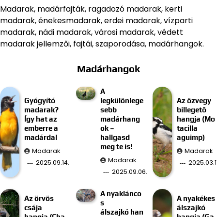
Madarak, madárfajták, ragadozó madarak, kerti
madarak, énekesmadarak, erdei madarak, vízparti
madarak, nádi madarak, városi madarak, védett
madarak jellemzői, fajtái, szaporodása, madárhangok.
Madárhangok
A
Gyógyító
legkülönlege
Az özvegy
madarak?
sebb
billegető
Így hat az
madárhang
hangja (Mo
emberre a
ok –
tacilla
madárdal
hallgasd
aguimp)
meg te is!
Madarak
Madarak
Madarak
2025.09.14.
2025.03.11
2025.09.06.
A nyaklánco
Az örvös
A nyakékes
s
csája
álszajkó
álszajkó han
hangja (Cha
hangja (Ga