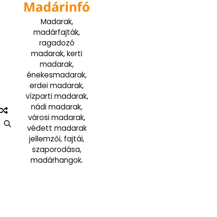
Madárinfó
Skip
to
Madarak,
content
madárfajták,
ragadozó
madarak, kerti
madarak,
énekesmadarak,
erdei madarak,
vízparti madarak,
nádi madarak,
városi madarak,
védett madarak
jellemzői, fajtái,
szaporodása,
madárhangok.