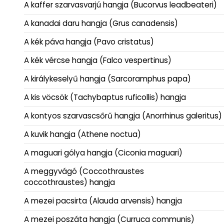
A kaffer szarvasvarjú hangja (Bucorvus leadbeateri)
A kanadai daru hangja (Grus canadensis)
A kék páva hangja (Pavo cristatus)
A kék vércse hangja (Falco vespertinus)
A királykeselyű hangja (Sarcoramphus papa)
A kis vöcsök (Tachybaptus ruficollis) hangja
A kontyos szarvascsőrű hangja (Anorrhinus galeritus)
A kuvik hangja (Athene noctua)
A maguari gólya hangja (Ciconia maguari)
A meggyvágó (Coccothraustes
coccothraustes) hangja
A mezei pacsirta (Alauda arvensis) hangja
A mezei poszáta hangja (Curruca communis)