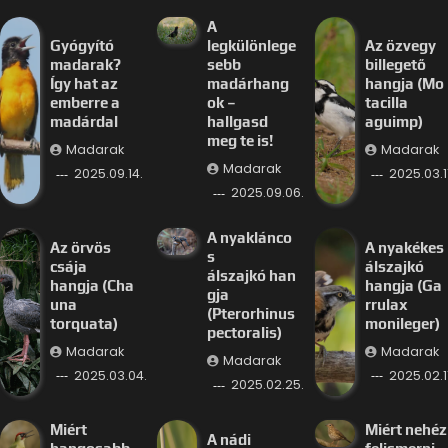
A
Gyógyító
legkülönlege
Az özvegy
madarak?
sebb
billegető
Így hat az
madárhang
hangja (Mo
emberre a
ok –
tacilla
madárdal
hallgasd
aguimp)
meg te is!
Madarak
Madarak
Madarak
2025.09.14.
2025.03.11
2025.09.06.
A nyaklánco
Az örvös
A nyakékes
s
csája
álszajkó
álszajkó han
hangja (Cha
hangja (Ga
gja
una
rrulax
(Pterorhinus
torquata)
monileger)
pectoralis)
Madarak
Madarak
Madarak
2025.03.04.
2025.02.11
2025.02.25.
Miért
Miért nehéz
A nádi