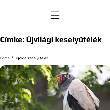
Címke:
Újvilági keselyűfélék
Home
Újvilági keselyűfélék