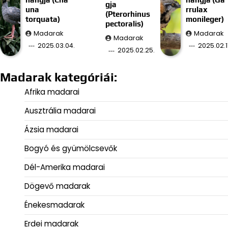
gja
una
rrulax
(Pterorhinus
torquata)
monileger)
pectoralis)
Madarak
Madarak
Madarak
2025.03.04.
2025.02.11
2025.02.25.
Madarak kategóriái:
Afrika madarai
Ausztrália madarai
Ázsia madarai
Bogyó és gyümölcsevők
Dél-Amerika madarai
Dögevő madarak
Énekesmadarak
Erdei madarak