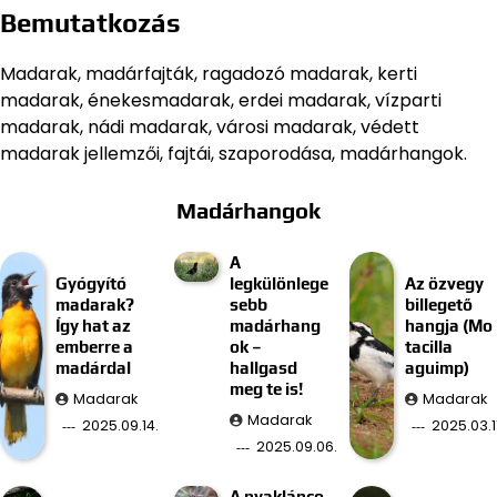
Bemutatkozás
Madarak, madárfajták, ragadozó madarak, kerti
madarak, énekesmadarak, erdei madarak, vízparti
madarak, nádi madarak, városi madarak, védett
madarak jellemzői, fajtái, szaporodása, madárhangok.
Madárhangok
A
Gyógyító
legkülönlege
Az özvegy
madarak?
sebb
billegető
Így hat az
madárhang
hangja (Mo
emberre a
ok –
tacilla
madárdal
hallgasd
aguimp)
meg te is!
Madarak
Madarak
Madarak
2025.09.14.
2025.03.11
2025.09.06.
A nyaklánco