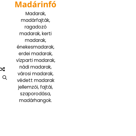
Madárinfó
Skip
to
Madarak,
content
madárfajták,
ragadozó
madarak, kerti
madarak,
énekesmadarak,
erdei madarak,
vízparti madarak,
nádi madarak,
városi madarak,
védett madarak
jellemzői, fajtái,
szaporodása,
madárhangok.