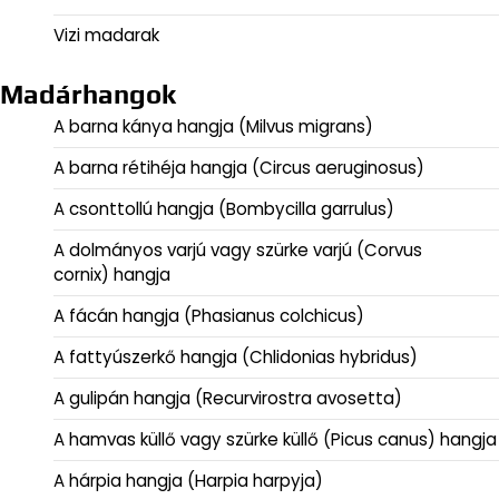
Vizi madarak
Madárhangok
A barna kánya hangja (Milvus migrans)
A barna rétihéja hangja (Circus aeruginosus)
A csonttollú hangja (Bombycilla garrulus)
A dolmányos varjú vagy szürke varjú (Corvus
cornix) hangja
A fácán hangja (Phasianus colchicus)
A fattyúszerkő hangja (Chlidonias hybridus)
A gulipán hangja (Recurvirostra avosetta)
A hamvas küllő vagy szürke küllő (Picus canus) hangja
A hárpia hangja (Harpia harpyja)