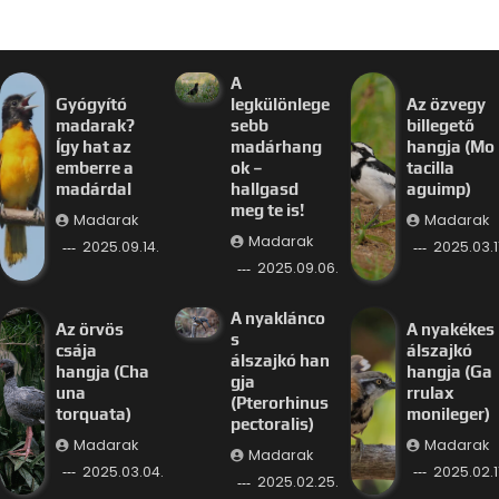
A
Gyógyító
legkülönlege
Az özvegy
madarak?
sebb
billegető
Így hat az
madárhang
hangja (Mo
emberre a
ok –
tacilla
madárdal
hallgasd
aguimp)
meg te is!
Madarak
Madarak
Madarak
2025.09.14.
2025.03.11
2025.09.06.
A nyaklánco
Az örvös
A nyakékes
s
csája
álszajkó
álszajkó han
hangja (Cha
hangja (Ga
gja
una
rrulax
(Pterorhinus
torquata)
monileger)
pectoralis)
Madarak
Madarak
Madarak
2025.03.04.
2025.02.11
2025.02.25.