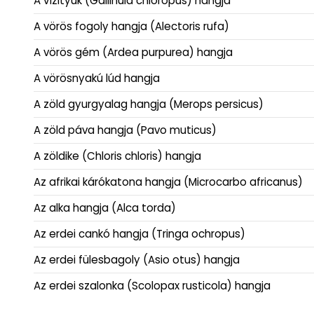
A vízityúk (Gallinula chloropus) hangja
A vörös fogoly hangja (Alectoris rufa)
A vörös gém (Ardea purpurea) hangja
A vörösnyakú lúd hangja
A zöld gyurgyalag hangja (Merops persicus)
A zöld páva hangja (Pavo muticus)
A zöldike (Chloris chloris) hangja
Az afrikai kárókatona hangja (Microcarbo africanus)
Az alka hangja (Alca torda)
Az erdei cankó hangja (Tringa ochropus)
Az erdei fülesbagoly (Asio otus) hangja
Az erdei szalonka (Scolopax rusticola) hangja