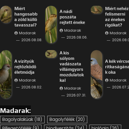
Miért
Miért nehéz
A nádi
hangosabb
felismerni
poszáta
a zöld küllő
az énekes
rejtett éneke
tavasszal?
rigókat?
Madarak
Madarak
Madarak
2026.08.06.
2026.08.08.
2026.08.
A kis
sólyom
A vízityúk
A kék vércs
vadászata
rejtőzködő
ritkaságán
villámgyors
életmódja
k oka
mozdulatok
Madarak
Madarak
kal
2026.08.02.
2026.07.2
Madarak
2026.07.31.
Madarak:
Bagolyalakúak
(18)
Bagolyfélék
(20)
Billegetőfélék
(9)
biodiverzitás
(24)
biológia
(26)