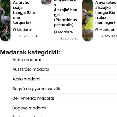
Az örvös
A nyakékes
s
csája
álszajkó
álszajkó han
hangja (Cha
hangja (Ga
gja
una
rrulax
(Pterorhinus
torquata)
monileger)
pectoralis)
Madarak
Madarak
Madarak
2025.03.04.
2025.02.11
2025.02.25.
Madarak kategóriái:
Afrika madarai
Ausztrália madarai
Ázsia madarai
Bogyó és gyümölcsevők
Dél-Amerika madarai
Dögevő madarak