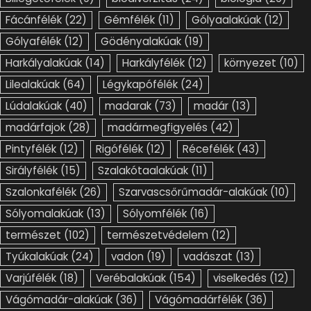
Fácánfélék
(22)
Gémfélék
(11)
Gólyaalakúak
(12)
Gólyafélék
(12)
Gödényalakúak
(19)
Harkályalakúak
(14)
Harkályfélék
(12)
környezet
(10)
Lilealakúak
(64)
Légykapófélék
(24)
Lúdalakúak
(40)
madarak
(73)
madár
(13)
madárfajok
(28)
madármegfigyelés
(42)
Pintyfélék
(12)
Rigófélék
(12)
Récefélék
(43)
Sirályfélék
(15)
Szalakótaalakúak
(11)
Szalonkafélék
(26)
Szarvascsőrűmadár-alakúak
(10)
Sólyomalakúak
(13)
Sólyomfélék
(16)
természet
(102)
természetvédelem
(12)
Tyúkalakúak
(24)
vadon
(19)
vadászat
(13)
Varjúfélék
(18)
Verébalakúak
(154)
viselkedés
(12)
Vágómadár-alakúak
(36)
Vágómadárfélék
(36)