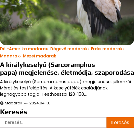
Dél-Amerika madarai
Dögevő madarak
Erdei madarak
Madarak
Mezei madarak
A királykeselyű (Sarcoramphus
papa) megjelenése, életmódja, szaporodása
A királykeselyű (Sarcoramphus papa) megjelenése, jellemzői
Méret és testfelépítés: A keselyűfélék családjának
legnagyobb tagja. Testhossza: 120-150…
Madarak
2024.04.13.
Keresés
Keresés: