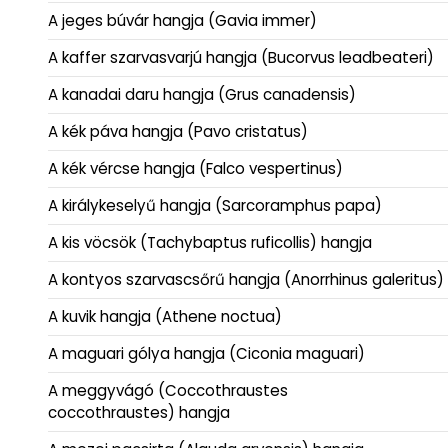
A jeges búvár hangja (Gavia immer)
A kaffer szarvasvarjú hangja (Bucorvus leadbeateri)
A kanadai daru hangja (Grus canadensis)
A kék páva hangja (Pavo cristatus)
A kék vércse hangja (Falco vespertinus)
A királykeselyű hangja (Sarcoramphus papa)
A kis vöcsök (Tachybaptus ruficollis) hangja
A kontyos szarvascsőrű hangja (Anorrhinus galeritus)
A kuvik hangja (Athene noctua)
A maguari gólya hangja (Ciconia maguari)
A meggyvágó (Coccothraustes
coccothraustes) hangja