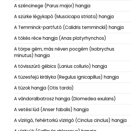
A széncinege (Parus major) hangja
A szürke légykapó (Muscicapa striata) hangja
A Temminck-partfutó (Calidris temminckii) hangja
A tőkés réce hangja (Anas platyrhynchos)
A törpe gém, más néven pocgém (Ixobrychus
minutus) hangja
A tövisszúró gébics (Lanius collurio) hangja
A tüzesfejű királyka (Regulus ignicapillus) hangja
A túzok hangja (Otis tarda)
A vándoralbatrosz hangja (Diomedea exulans)
A vetési lúd (Anser fabalis) hangja
A vízirigó, fehértorkú vízirigó (Cinclus cinclus) hangja