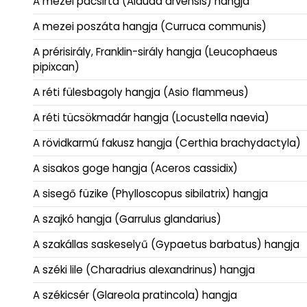
A mezei pacsirta (Alauda arvensis) hangja
A mezei poszáta hangja (Curruca communis)
A prérisirály, Franklin-sirály hangja (Leucophaeus
pipixcan)
A réti fülesbagoly hangja (Asio flammeus)
A réti tücsökmadár hangja (Locustella naevia)
A rövidkarmú fakusz hangja (Certhia brachydactyla)
A sisakos goge hangja (Aceros cassidix)
A sisegő füzike (Phylloscopus sibilatrix) hangja
A szajkó hangja (Garrulus glandarius)
A szakállas saskeselyű (Gypaetus barbatus) hangja
A széki lile (Charadrius alexandrinus) hangja
A székicsér (Glareola pratincola) hangja