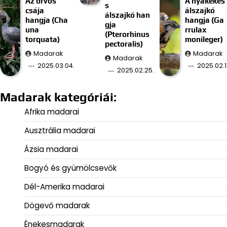
Az örvös
A nyakékes
s
csája
álszajkó
álszajkó han
hangja (Cha
hangja (Ga
gja
una
rrulax
(Pterorhinus
torquata)
monileger)
pectoralis)
Madarak
Madarak
Madarak
2025.03.04.
2025.02.11
2025.02.25.
Madarak kategóriái:
Afrika madarai
Ausztrália madarai
Ázsia madarai
Bogyó és gyümölcsevők
Dél-Amerika madarai
Dögevő madarak
Énekesmadarak