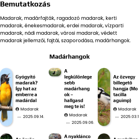
Bemutatkozás
Madarak, madárfajták, ragadozó madarak, kerti
madarak, énekesmadarak, erdei madarak, vízparti
madarak, nádi madarak, városi madarak, védett
madarak jellemzői, fajtái, szaporodása, madárhangok.
Madárhangok
A
Gyógyító
legkülönlege
Az özvegy
madarak?
sebb
billegető
Így hat az
madárhang
hangja (Mo
emberre a
ok –
tacilla
madárdal
hallgasd
aguimp)
meg te is!
Madarak
Madarak
Madarak
2025.09.14.
2025.03.11
2025.09.06.
A nyaklánco