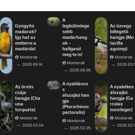
A
Gyógyító
legkülönlege
Az özvegy
madarak?
sebb
billegető
Így hat az
madárhang
hangja (Mo
emberre a
ok –
tacilla
madárdal
hallgasd
aguimp)
meg te is!
Madarak
Madarak
Madarak
2025.09.14.
2025.03.11
2025.09.06.
A nyaklánco
Az örvös
A nyakékes
s
csája
álszajkó
álszajkó han
hangja (Cha
hangja (Ga
gja
una
rrulax
(Pterorhinus
torquata)
monileger)
pectoralis)
Madarak
Madarak
Madarak
2025.03.04.
2025.02.11
2025.02.25.