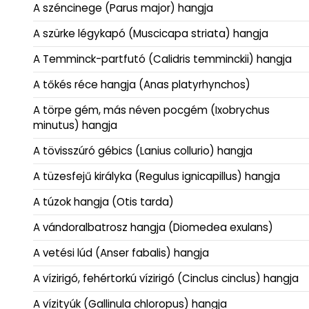
A széncinege (Parus major) hangja
A szürke légykapó (Muscicapa striata) hangja
A Temminck-partfutó (Calidris temminckii) hangja
A tőkés réce hangja (Anas platyrhynchos)
A törpe gém, más néven pocgém (Ixobrychus
minutus) hangja
A tövisszúró gébics (Lanius collurio) hangja
A tüzesfejű királyka (Regulus ignicapillus) hangja
A túzok hangja (Otis tarda)
A vándoralbatrosz hangja (Diomedea exulans)
A vetési lúd (Anser fabalis) hangja
A vízirigó, fehértorkú vízirigó (Cinclus cinclus) hangja
A vízityúk (Gallinula chloropus) hangja