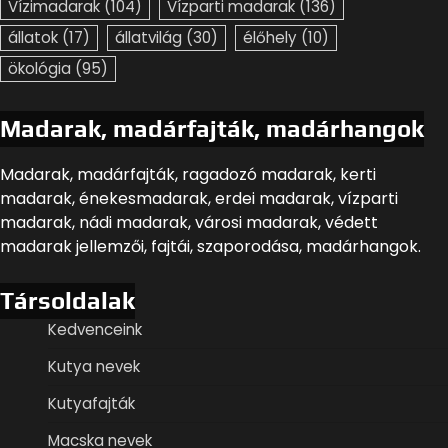
Vízimadarak
(104)
Vízparti madarak
(136)
állatok
(17)
állatvilág
(30)
élőhely
(10)
ökológia
(95)
Madarak, madárfajták, madárhangok
Madarak, madárfajták, ragadozó madarak, kerti
madarak, énekesmadarak, erdei madarak, vízparti
madarak, nádi madarak, városi madarak, védett
madarak jellemzői, fajtái, szaporodása, madárhangok.
Társoldalak
Kedvenceink
Kutya nevek
Kutyafajták
Macska nevek