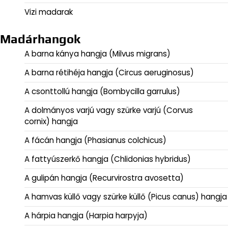
Vizi madarak
Madárhangok
A barna kánya hangja (Milvus migrans)
A barna rétihéja hangja (Circus aeruginosus)
A csonttollú hangja (Bombycilla garrulus)
A dolmányos varjú vagy szürke varjú (Corvus
cornix) hangja
A fácán hangja (Phasianus colchicus)
A fattyúszerkő hangja (Chlidonias hybridus)
A gulipán hangja (Recurvirostra avosetta)
A hamvas küllő vagy szürke küllő (Picus canus) hangja
A hárpia hangja (Harpia harpyja)