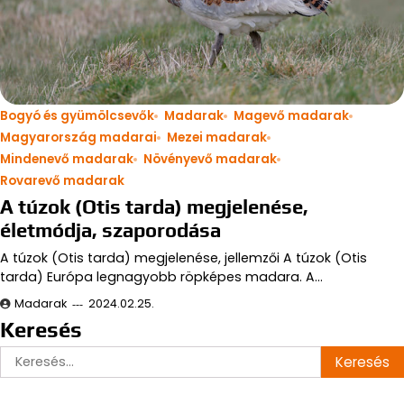
Bogyó és gyümölcsevők
Madarak
Magevő madarak
Magyarország madarai
Mezei madarak
Mindenevő madarak
Növényevő madarak
Rovarevő madarak
A túzok (Otis tarda) megjelenése,
életmódja, szaporodása
A túzok (Otis tarda) megjelenése, jellemzői A túzok (Otis
tarda) Európa legnagyobb röpképes madara. A…
Madarak
2024.02.25.
Keresés
Keresés: