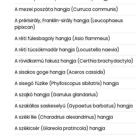
A mezei poszáta hangja (Curruca communis)
A prérisirály, Franklin-sirály hangja (Leucophaeus
pipixcan)
A réti fülesbagoly hangja (Asio flammeus)
A réti tücsökmadár hangja (Locustella naevia)
A rövidkarmú fakusz hangja (Certhia brachydactyla)
A sisakos goge hangja (Aceros cassidix)
A sisegő füzike (Phylloscopus sibilatrix) hangja
A szajkó hangja (Garrulus glandarius)
A szakállas saskeselyű (Gypaetus barbatus) hangja
A széki lile (Charadrius alexandrinus) hangja
A székicsér (Glareola pratincola) hangja