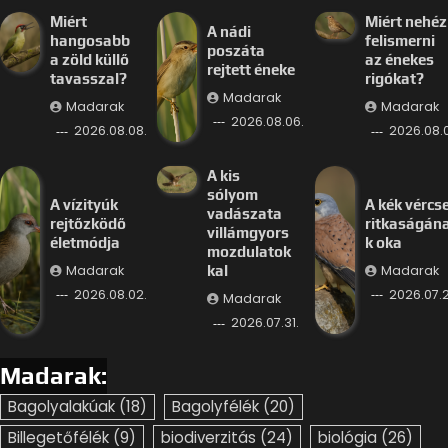
Miért
Miért nehéz
A nádi
hangosabb
felismerni
poszáta
a zöld küllő
az énekes
rejtett éneke
tavasszal?
rigókat?
Madarak
Madarak
Madarak
2026.08.06.
2026.08.08.
2026.08.
A kis
sólyom
A vízityúk
A kék vércs
vadászata
rejtőzködő
ritkaságán
villámgyors
életmódja
k oka
mozdulatok
Madarak
Madarak
kal
2026.08.02.
2026.07.2
Madarak
2026.07.31.
Madarak:
Bagolyalakúak
(18)
Bagolyfélék
(20)
Billegetőfélék
(9)
biodiverzitás
(24)
biológia
(26)