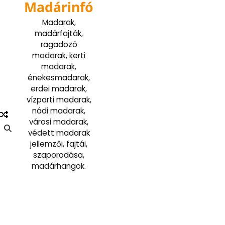
Madárinfó
Skip
to
Madarak,
content
madárfajták,
ragadozó
madarak, kerti
madarak,
énekesmadarak,
erdei madarak,
vízparti madarak,
nádi madarak,
városi madarak,
védett madarak
jellemzői, fajtái,
szaporodása,
madárhangok.