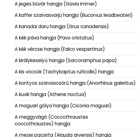
A jeges búvár hangja (Gavia immer)
A kaffer szarvasvarjú hangja (Bucorvus leadbeateri)
A kanadai daru hangja (Grus canadensis)
A kék páva hangja (Pavo cristatus)
A kék vércse hangja (Falco vespertinus)
A királykeselyű hangja (Sarcoramphus papa)
A kis vöcsök (Tachybaptus ruficollis) hangja
A kontyos szarvascsőrű hangja (Anorrhinus galeritus)
A kuvik hangja (Athene noctua)
A maguari gólya hangja (Ciconia maguari)
A meggyvágó (Coccothraustes
coccothraustes) hangja
A mezei pacsirta (Alauda arvensis) hangja