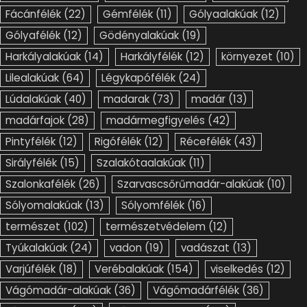
Fácánfélék
(22)
Gémfélék
(11)
Gólyaalakúak
(12)
Gólyafélék
(12)
Gödényalakúak
(19)
Harkályalakúak
(14)
Harkályfélék
(12)
környezet
(10)
Lilealakúak
(64)
Légykapófélék
(24)
Lúdalakúak
(40)
madarak
(73)
madár
(13)
madárfajok
(28)
madármegfigyelés
(42)
Pintyfélék
(12)
Rigófélék
(12)
Récefélék
(43)
Sirályfélék
(15)
Szalakótaalakúak
(11)
Szalonkafélék
(26)
Szarvascsőrűmadár-alakúak
(10)
Sólyomalakúak
(13)
Sólyomfélék
(16)
természet
(102)
természetvédelem
(12)
Tyúkalakúak
(24)
vadon
(19)
vadászat
(13)
Varjúfélék
(18)
Verébalakúak
(154)
viselkedés
(12)
Vágómadár-alakúak
(36)
Vágómadárfélék
(36)