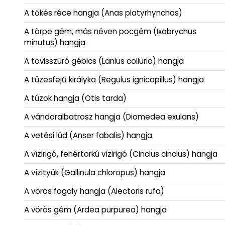
A tőkés réce hangja (Anas platyrhynchos)
A törpe gém, más néven pocgém (Ixobrychus
minutus) hangja
A tövisszúró gébics (Lanius collurio) hangja
A tüzesfejű királyka (Regulus ignicapillus) hangja
A túzok hangja (Otis tarda)
A vándoralbatrosz hangja (Diomedea exulans)
A vetési lúd (Anser fabalis) hangja
A vízirigó, fehértorkú vízirigó (Cinclus cinclus) hangja
A vízityúk (Gallinula chloropus) hangja
A vörös fogoly hangja (Alectoris rufa)
A vörös gém (Ardea purpurea) hangja