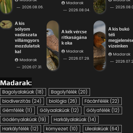
Madarak
2026.08.06.
2026.08.
2026.08.04.
A kis
sólyom
A kis bukó
A kék vércse
vadászata
téli
ritkaságána
villámgyors
megjelenés
k oka
mozdulatok
vizeinken
Madarak
kal
Madarak
2026.07.29.
Madarak
2026.07.2
2026.07.31.
Madarak:
Bagolyalakúak
(18)
Bagolyfélék
(20)
biodiverzitás
(24)
biológia
(26)
Fácánfélék
(22)
Gémfélék
(11)
Gólyaalakúak
(12)
Gólyafélék
(12)
Gödényalakúak
(19)
Harkályalakúak
(14)
Harkályfélék
(12)
környezet
(10)
Lilealakúak
(64)