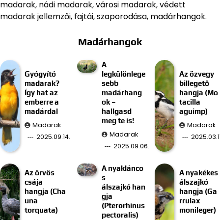
madarak, nádi madarak, városi madarak, védett
madarak jellemzői, fajtái, szaporodása, madárhangok.
Madárhangok
A
Gyógyító
legkülönlege
Az özvegy
madarak?
sebb
billegető
Így hat az
madárhang
hangja (Mo
emberre a
ok –
tacilla
madárdal
hallgasd
aguimp)
meg te is!
Madarak
Madarak
Madarak
2025.09.14.
2025.03.11
2025.09.06.
A nyaklánco
Az örvös
A nyakékes
s
csája
álszajkó
álszajkó han
hangja (Cha
hangja (Ga
gja
una
rrulax
(Pterorhinus
torquata)
monileger)
pectoralis)