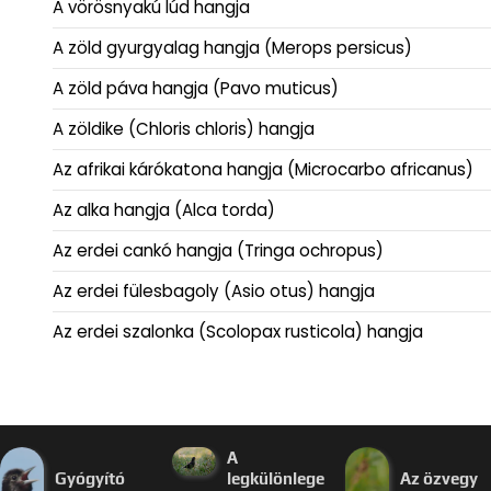
A vörösnyakú lúd hangja
A zöld gyurgyalag hangja (Merops persicus)
A zöld páva hangja (Pavo muticus)
A zöldike (Chloris chloris) hangja
Az afrikai kárókatona hangja (Microcarbo africanus)
Az alka hangja (Alca torda)
Az erdei cankó hangja (Tringa ochropus)
Az erdei fülesbagoly (Asio otus) hangja
Az erdei szalonka (Scolopax rusticola) hangja
A
Gyógyító
legkülönlege
Az özvegy