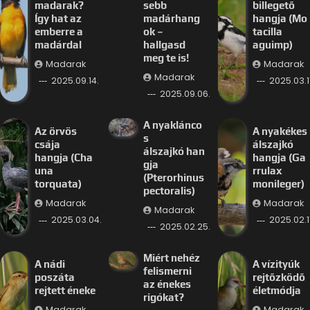
madarak?
sebb
billegető
Így hat az
madárhang
hangja (Mo
emberre a
ok –
tacilla
madárdal
hallgasd
aguimp)
meg te is!
Madarak
Madarak
Madarak
2025.09.14.
2025.03.11
2025.09.06.
A nyaklánco
Az örvös
A nyakékes
s
csája
álszajkó
álszajkó han
hangja (Cha
hangja (Ga
gja
una
rrulax
(Pterorhinus
torquata)
monileger)
pectoralis)
Madarak
Madarak
Madarak
2025.03.04.
2025.02.11
2025.02.25.
Miért nehéz
A nádi
A vízityúk
felismerni
poszáta
rejtőzködő
az énekes
rejtett éneke
életmódja
rigókat?
Madarak
Madarak