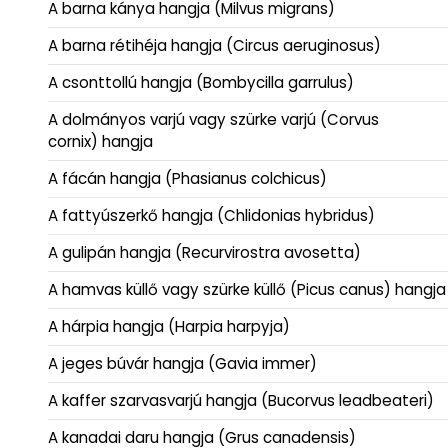
A barna kánya hangja (Milvus migrans)
A barna rétihéja hangja (Circus aeruginosus)
A csonttollú hangja (Bombycilla garrulus)
A dolmányos varjú vagy szürke varjú (Corvus
cornix) hangja
A fácán hangja (Phasianus colchicus)
A fattyúszerkő hangja (Chlidonias hybridus)
A gulipán hangja (Recurvirostra avosetta)
A hamvas küllő vagy szürke küllő (Picus canus) hangja
A hárpia hangja (Harpia harpyja)
A jeges búvár hangja (Gavia immer)
A kaffer szarvasvarjú hangja (Bucorvus leadbeateri)
A kanadai daru hangja (Grus canadensis)