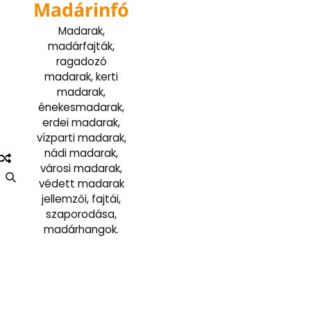
Madárinfó
Skip
to
Madarak,
content
madárfajták,
ragadozó
madarak, kerti
madarak,
énekesmadarak,
erdei madarak,
vízparti madarak,
nádi madarak,
városi madarak,
védett madarak
jellemzői, fajtái,
szaporodása,
madárhangok.