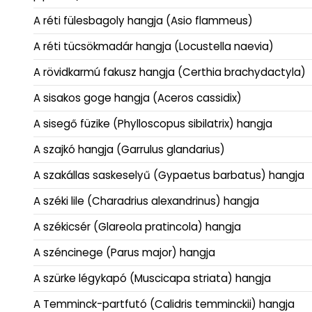
A réti fülesbagoly hangja (Asio flammeus)
A réti tücsökmadár hangja (Locustella naevia)
A rövidkarmú fakusz hangja (Certhia brachydactyla)
A sisakos goge hangja (Aceros cassidix)
A sisegő füzike (Phylloscopus sibilatrix) hangja
A szajkó hangja (Garrulus glandarius)
A szakállas saskeselyű (Gypaetus barbatus) hangja
A széki lile (Charadrius alexandrinus) hangja
A székicsér (Glareola pratincola) hangja
A széncinege (Parus major) hangja
A szürke légykapó (Muscicapa striata) hangja
A Temminck-partfutó (Calidris temminckii) hangja