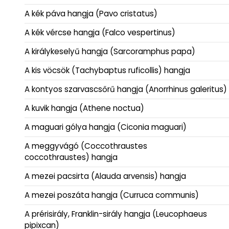
A kék páva hangja (Pavo cristatus)
A kék vércse hangja (Falco vespertinus)
A királykeselyű hangja (Sarcoramphus papa)
A kis vöcsök (Tachybaptus ruficollis) hangja
A kontyos szarvascsőrű hangja (Anorrhinus galeritus)
A kuvik hangja (Athene noctua)
A maguari gólya hangja (Ciconia maguari)
A meggyvágó (Coccothraustes
coccothraustes) hangja
A mezei pacsirta (Alauda arvensis) hangja
A mezei poszáta hangja (Curruca communis)
A prérisirály, Franklin-sirály hangja (Leucophaeus
pipixcan)