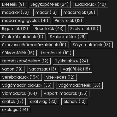
Lilefélék
(9)
Légykapófélék
(24)
Lúdalakúak
(40)
madarak
(72)
madár
(13)
madárfajok
(28)
madármegfigyelés
(41)
Pintyfélék
(12)
Rigófélék
(12)
Récefélék
(43)
Sirályfélék
(15)
Szalakótaalakúak
(11)
Szalonkafélék
(26)
Szarvascsőrűmadár-alakúak
(10)
Sólyomalakúak
(13)
Sólyomfélék
(16)
természet
(101)
természetvédelem
(12)
Tyúkalakúak
(24)
vadon
(19)
vadászat
(13)
Varjúfélék
(18)
Verébalakúak
(154)
viselkedés
(12)
Vágómadár-alakúak
(36)
Vágómadárfélék
(36)
Vízimadarak
(104)
Vízparti madarak
(136)
állatok
(17)
állatvilág
(30)
élőhely
(10)
ökológia
(94)