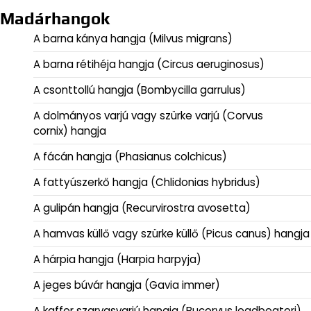
Madárhangok
A barna kánya hangja (Milvus migrans)
A barna rétihéja hangja (Circus aeruginosus)
A csonttollú hangja (Bombycilla garrulus)
A dolmányos varjú vagy szürke varjú (Corvus
cornix) hangja
A fácán hangja (Phasianus colchicus)
A fattyúszerkő hangja (Chlidonias hybridus)
A gulipán hangja (Recurvirostra avosetta)
A hamvas küllő vagy szürke küllő (Picus canus) hangja
A hárpia hangja (Harpia harpyja)
A jeges búvár hangja (Gavia immer)
A kaffer szarvasvarjú hangja (Bucorvus leadbeateri)