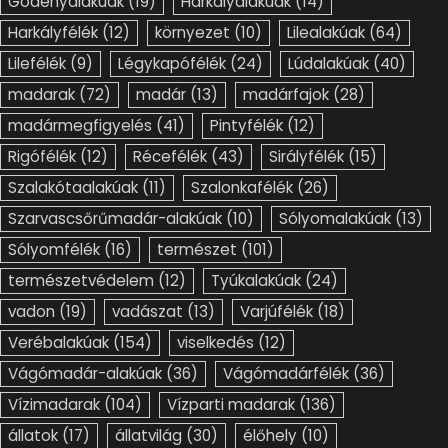
Gödényalakúak
(19)
Harkályalakúak
(14)
Harkályfélék
(12)
környezet
(10)
Lilealakúak
(64)
Lilefélék
(9)
Légykapófélék
(24)
Lúdalakúak
(40)
madarak
(72)
madár
(13)
madárfajok
(28)
madármegfigyelés
(41)
Pintyfélék
(12)
Rigófélék
(12)
Récefélék
(43)
Sirályfélék
(15)
Szalakótaalakúak
(11)
Szalonkafélék
(26)
Szarvascsőrűmadár-alakúak
(10)
Sólyomalakúak
(13)
Sólyomfélék
(16)
természet
(101)
természetvédelem
(12)
Tyúkalakúak
(24)
vadon
(19)
vadászat
(13)
Varjúfélék
(18)
Verébalakúak
(154)
viselkedés
(12)
Vágómadár-alakúak
(36)
Vágómadárfélék
(36)
Vízimadarak
(104)
Vízparti madarak
(136)
állatok
(17)
állatvilág
(30)
élőhely
(10)