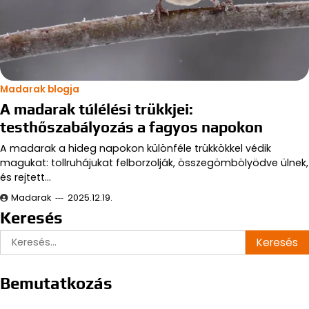
Madarak blogja
A madarak túlélési trükkjei:
testhőszabályozás a fagyos napokon
A madarak a hideg napokon különféle trükkökkel védik
magukat: tollruhájukat felborzolják, összegömbölyödve ülnek,
és rejtett…
Madarak
2025.12.19.
Keresés
Keresés:
Bemutatkozás