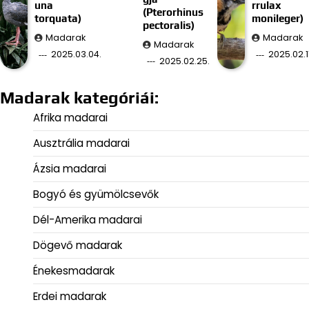
una
rrulax
(Pterorhinus
torquata)
monileger)
pectoralis)
Madarak
Madarak
Madarak
2025.03.04.
2025.02.11
2025.02.25.
Madarak kategóriái:
Afrika madarai
Ausztrália madarai
Ázsia madarai
Bogyó és gyümölcsevők
Dél-Amerika madarai
Dögevő madarak
Énekesmadarak
Erdei madarak