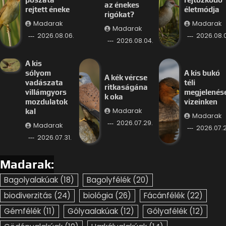
az énekes
rejtett éneke
életmódja
rigókat?
Madarak
Madarak
Madarak
2026.08.06.
2026.08.
2026.08.04.
A kis
sólyom
A kis bukó
A kék vércse
vadászata
téli
ritkaságána
villámgyors
megjelenés
k oka
mozdulatok
vizeinken
Madarak
kal
Madarak
2026.07.29.
Madarak
2026.07.2
2026.07.31.
Madarak:
Bagolyalakúak
(18)
Bagolyfélék
(20)
biodiverzitás
(24)
biológia
(26)
Fácánfélék
(22)
Gémfélék
(11)
Gólyaalakúak
(12)
Gólyafélék
(12)