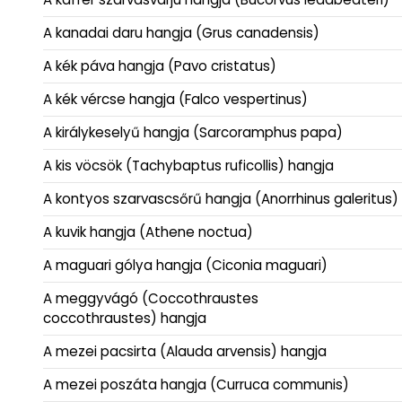
A kanadai daru hangja (Grus canadensis)
A kék páva hangja (Pavo cristatus)
A kék vércse hangja (Falco vespertinus)
A királykeselyű hangja (Sarcoramphus papa)
A kis vöcsök (Tachybaptus ruficollis) hangja
A kontyos szarvascsőrű hangja (Anorrhinus galeritus)
A kuvik hangja (Athene noctua)
A maguari gólya hangja (Ciconia maguari)
A meggyvágó (Coccothraustes
coccothraustes) hangja
A mezei pacsirta (Alauda arvensis) hangja
A mezei poszáta hangja (Curruca communis)