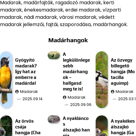
Madarak, madárfajták, ragadozó madarak, kerti
madarak, énekesmadarak, erdei madarak, vízparti
madarak, nádi madarak, városi madarak, védett
madarak jellemzői, fajtái, szaporodása, madárhangok.
Madárhangok
A
Gyógyító
legkülönlege
Az özvegy
madarak?
sebb
billegető
Így hat az
madárhang
hangja (Mo
emberre a
ok –
tacilla
madárdal
hallgasd
aguimp)
meg te is!
Madarak
Madarak
Madarak
2025.09.14.
2025.03.11
2025.09.06.
A nyaklánco
Az örvös
A nyakékes
s
csája
álszajkó
álszajkó han
hangja (Cha
hangja (Ga
gja