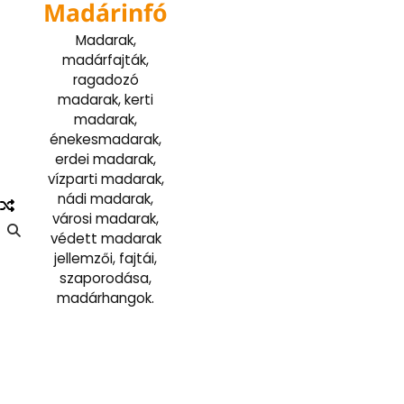
Madárinfó
Skip
to
Madarak,
content
madárfajták,
ragadozó
madarak, kerti
madarak,
énekesmadarak,
erdei madarak,
vízparti madarak,
nádi madarak,
városi madarak,
védett madarak
jellemzői, fajtái,
szaporodása,
madárhangok.