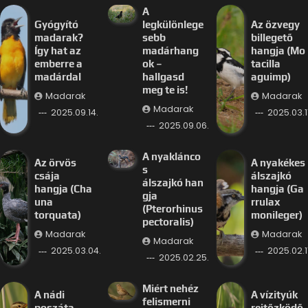
A
Gyógyító
legkülönlege
Az özvegy
madarak?
sebb
billegető
Így hat az
madárhang
hangja (Mo
emberre a
ok –
tacilla
madárdal
hallgasd
aguimp)
meg te is!
Madarak
Madarak
Madarak
2025.09.14.
2025.03.11
2025.09.06.
A nyaklánco
Az örvös
A nyakékes
s
csája
álszajkó
álszajkó han
hangja (Cha
hangja (Ga
gja
una
rrulax
(Pterorhinus
torquata)
monileger)
pectoralis)
Madarak
Madarak
Madarak
2025.03.04.
2025.02.11
2025.02.25.
Miért nehéz
A nádi
A vízityúk
felismerni
poszáta
rejtőzködő