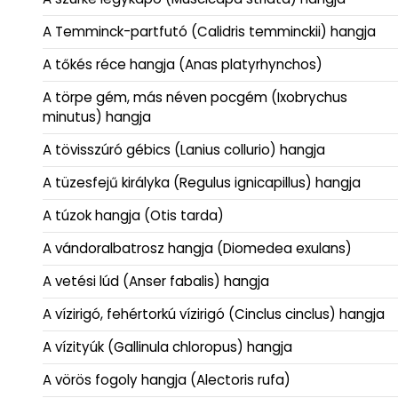
A Temminck-partfutó (Calidris temminckii) hangja
A tőkés réce hangja (Anas platyrhynchos)
A törpe gém, más néven pocgém (Ixobrychus
minutus) hangja
A tövisszúró gébics (Lanius collurio) hangja
A tüzesfejű királyka (Regulus ignicapillus) hangja
A túzok hangja (Otis tarda)
A vándoralbatrosz hangja (Diomedea exulans)
A vetési lúd (Anser fabalis) hangja
A vízirigó, fehértorkú vízirigó (Cinclus cinclus) hangja
A vízityúk (Gallinula chloropus) hangja
A vörös fogoly hangja (Alectoris rufa)