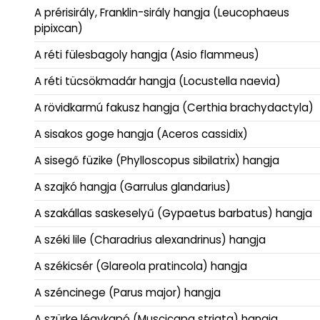
A prérisirály, Franklin-sirály hangja (Leucophaeus
pipixcan)
A réti fülesbagoly hangja (Asio flammeus)
A réti tücsökmadár hangja (Locustella naevia)
A rövidkarmú fakusz hangja (Certhia brachydactyla)
A sisakos goge hangja (Aceros cassidix)
A sisegő füzike (Phylloscopus sibilatrix) hangja
A szajkó hangja (Garrulus glandarius)
A szakállas saskeselyű (Gypaetus barbatus) hangja
A széki lile (Charadrius alexandrinus) hangja
A székicsér (Glareola pratincola) hangja
A széncinege (Parus major) hangja
A szürke légykapó (Muscicapa striata) hangja