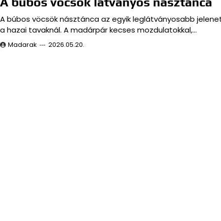
A búbos vöcsök látványos násztánca
A búbos vöcsök násztánca az egyik leglátványosabb jelene
a hazai tavaknál. A madárpár kecses mozdulatokkal,…
Madarak
2026.05.20.