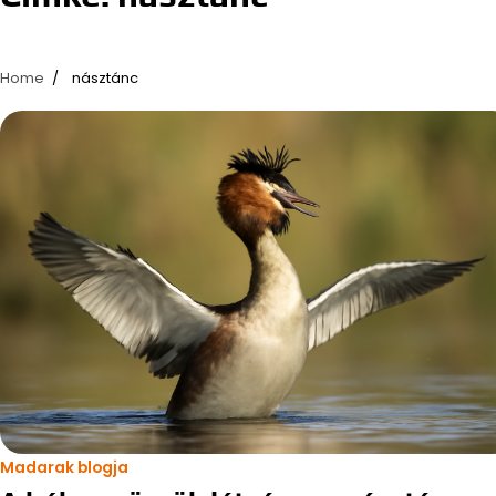
Home
násztánc
Madarak blogja