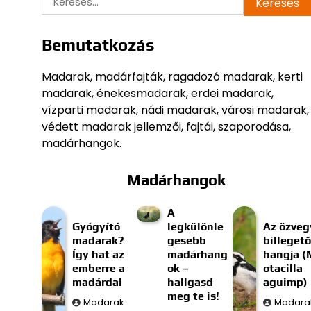
Bemutatkozás
Madarak, madárfajták, ragadozó madarak, kerti
madarak, énekesmadarak, erdei madarak,
vízparti madarak, nádi madarak, városi madarak,
védett madarak jellemzői, fajtái, szaporodása,
madárhangok.
Madárhangok
A
Gyógyító
legkülönle
Az özveg
madarak?
gesebb
billegető
Így hat az
madárhang
hangja (
emberre a
ok –
otacilla
madárdal
hallgasd
aguimp)
meg te is!
Madarak
Madara