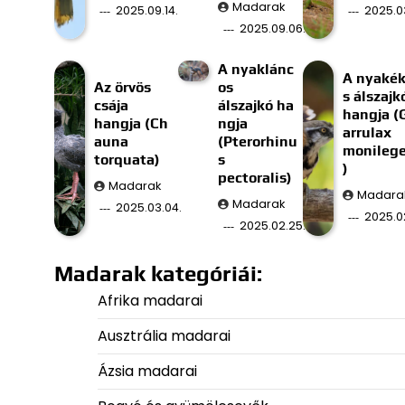
Madarak
2025.09.14.
2025.03
2025.09.06.
A nyaklánc
A nyaké
Az örvös
os
s álszajk
csája
álszajkó ha
hangja (
hangja (Ch
ngja
arrulax
auna
(Pterorhinu
monilege
torquata)
s
)
pectoralis)
Madarak
Madara
Madarak
2025.03.04.
2025.02
2025.02.25.
Madarak kategóriái:
Afrika madarai
Ausztrália madarai
Ázsia madarai