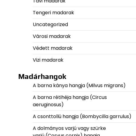
Tavi madarak
Tengeri madarak
Uncategorized
Városi madarak
Védett madarak
Vizi madarak
Madárhangok
A barna kánya hangja (Milvus migrans)
A barna rétihéja hangja (Circus
aeruginosus)
A csonttollú hangja (Bombycilla garrulus)
A dolmányos varjú vagy szürke
varjú (Corvus cornix) hangja