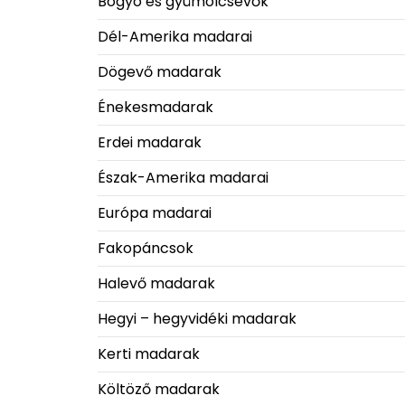
Bogyó és gyümölcsevők
Dél-Amerika madarai
Dögevő madarak
Énekesmadarak
Erdei madarak
Észak-Amerika madarai
Európa madarai
Fakopáncsok
Halevő madarak
Hegyi – hegyvidéki madarak
Kerti madarak
Költöző madarak