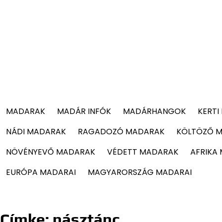
MADARAK
MADÁR INFÓK
MADÁRHANGOK
KERTI
NÁDI MADARAK
RAGADOZÓ MADARAK
KÖLTÖZŐ 
NÖVÉNYEVŐ MADARAK
VÉDETT MADARAK
AFRIKA
EURÓPA MADARAI
MAGYARORSZÁG MADARAI
Címke:
násztánc