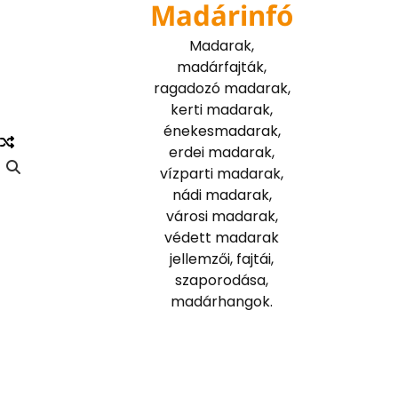
Madárinfó
Skip
to
Madarak,
content
madárfajták,
ragadozó madarak,
kerti madarak,
énekesmadarak,
erdei madarak,
vízparti madarak,
nádi madarak,
városi madarak,
védett madarak
jellemzői, fajtái,
szaporodása,
madárhangok.