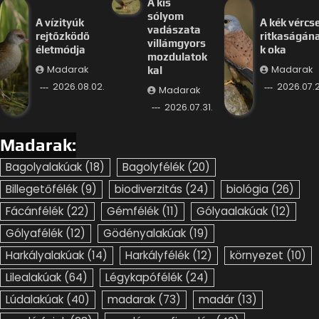
A kis
sólyom
A vízityúk
A kék vércs
vadászata
rejtőzködő
ritkaságán
villámgyors
életmódja
k oka
mozdulatok
Madarak
Madarak
kal
2026.08.02.
2026.07.2
Madarak
2026.07.31.
Madarak:
Bagolyalakúak
(18)
Bagolyfélék
(20)
Billegetőfélék
(9)
biodiverzitás
(24)
biológia
(26)
Fácánfélék
(22)
Gémfélék
(11)
Gólyaalakúak
(12)
Gólyafélék
(12)
Gödényalakúak
(19)
Harkályalakúak
(14)
Harkályfélék
(12)
környezet
(10)
Lilealakúak
(64)
Légykapófélék
(24)
Lúdalakúak
(40)
madarak
(73)
madár
(13)