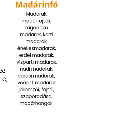
Madárinfó
Skip
to
Madarak,
content
madárfajták,
ragadozó
madarak, kerti
madarak,
énekesmadarak,
erdei madarak,
vízparti madarak,
nádi madarak,
városi madarak,
védett madarak
jellemzői, fajtái,
szaporodása,
madárhangok.