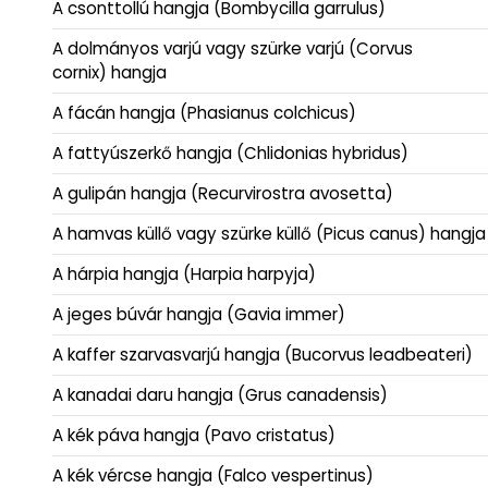
A csonttollú hangja (Bombycilla garrulus)
A dolmányos varjú vagy szürke varjú (Corvus
cornix) hangja
A fácán hangja (Phasianus colchicus)
A fattyúszerkő hangja (Chlidonias hybridus)
A gulipán hangja (Recurvirostra avosetta)
A hamvas küllő vagy szürke küllő (Picus canus) hangja
A hárpia hangja (Harpia harpyja)
A jeges búvár hangja (Gavia immer)
A kaffer szarvasvarjú hangja (Bucorvus leadbeateri)
A kanadai daru hangja (Grus canadensis)
A kék páva hangja (Pavo cristatus)
A kék vércse hangja (Falco vespertinus)