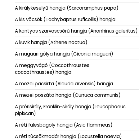
A királykeselyű hangja (Sarcoramphus papa)
A kis vöcsök (Tachybaptus ruficollis) hangja
A kontyos szarvascsőrű hangja (Anorrhinus galeritus)
A kuvik hangja (Athene noctua)
A maguari gólya hangja (Ciconia maguari)
A meggyvágó (Coccothraustes
coccothraustes) hangja
A mezei pacsirta (Alauda arvensis) hangja
A mezei poszáta hangja (Curruca communis)
A prérisirály, Franklin-sirály hangja (Leucophaeus
pipixcan)
A réti fülesbagoly hangja (Asio flammeus)
A réti tücsökmadár hangja (Locustella naevia)