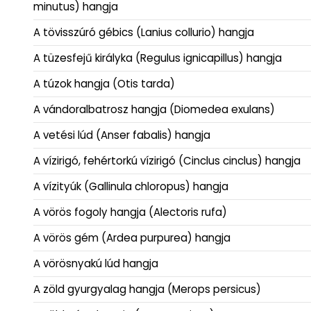
minutus) hangja
A tövisszúró gébics (Lanius collurio) hangja
A tüzesfejű királyka (Regulus ignicapillus) hangja
A túzok hangja (Otis tarda)
A vándoralbatrosz hangja (Diomedea exulans)
A vetési lúd (Anser fabalis) hangja
A vízirigó, fehértorkú vízirigó (Cinclus cinclus) hangja
A vízityúk (Gallinula chloropus) hangja
A vörös fogoly hangja (Alectoris rufa)
A vörös gém (Ardea purpurea) hangja
A vörösnyakú lúd hangja
A zöld gyurgyalag hangja (Merops persicus)