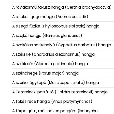
A rövidkarmú fakusz hangja (Certhia brachydactyla)
A sisakos goge hangja (Aceros cassidix)
A sisegő füzike (Phylloscopus sibilatrix) hangja
A szajkó hangja (Garrulus glandarius)
A szakállas saskeselyű (Gypaetus barbatus) hangja
A széki lile (Charadrius alexandrinus) hangja
A székicsér (Glareola pratincola) hangja
A széncinege (Parus major) hangja
A szürke légykapó (Muscicapa striata) hangja
A Temminck-partfutó (Calidris temminckii) hangja
A tőkés réce hangja (Anas platyrhynchos)
A törpe gém, más néven pocgém (Ixobrychus