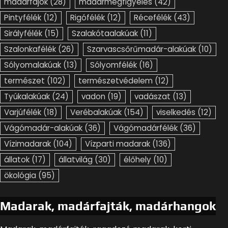
madárfajok
(28)
madármegfigyelés
(42)
Pintyfélék
(12)
Rigófélék
(12)
Récefélék
(43)
Sirályfélék
(15)
Szalakótaalakúak
(11)
Szalonkafélék
(26)
Szarvascsőrűmadár-alakúak
(10)
Sólyomalakúak
(13)
Sólyomfélék
(16)
természet
(102)
természetvédelem
(12)
Tyúkalakúak
(24)
vadon
(19)
vadászat
(13)
Varjúfélék
(18)
Verébalakúak
(154)
viselkedés
(12)
Vágómadár-alakúak
(36)
Vágómadárfélék
(36)
Vízimadarak
(104)
Vízparti madarak
(136)
állatok
(17)
állatvilág
(30)
élőhely
(10)
ökológia
(95)
Madarak, madárfajták, madárhangok