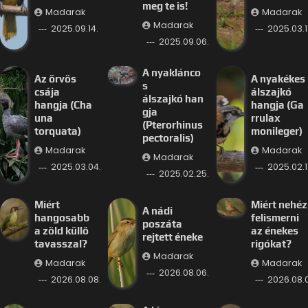
meg te is!
Madarak
Madarak
Madarak
2025.09.14.
2025.03.11
2025.09.06.
A nyaklánco
Az örvös
A nyakékes
s
csája
álszajkó
álszajkó han
hangja (Cha
hangja (Ga
gja
una
rrulax
(Pterorhinus
torquata)
monileger)
pectoralis)
Madarak
Madarak
Madarak
2025.03.04.
2025.02.11
2025.02.25.
Miért
Miért nehéz
A nádi
hangosabb
felismerni
poszáta
a zöld küllő
az énekes
rejtett éneke
tavasszal?
rigókat?
Madarak
Madarak
Madarak
2026.08.06.
2026.08.08.
2026.08.