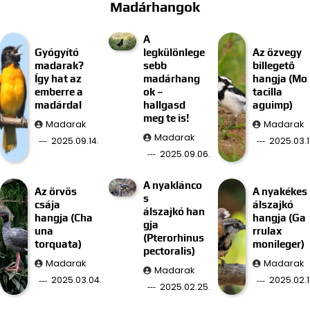
Madárhangok
A
Gyógyító
legkülönlege
Az özvegy
madarak?
sebb
billegető
Így hat az
madárhang
hangja (Mo
emberre a
ok –
tacilla
madárdal
hallgasd
aguimp)
meg te is!
Madarak
Madarak
Madarak
2025.09.14.
2025.03.11
2025.09.06.
A nyaklánco
Az örvös
A nyakékes
s
csája
álszajkó
álszajkó han
hangja (Cha
hangja (Ga
gja
una
rrulax
(Pterorhinus
torquata)
monileger)
pectoralis)
Madarak
Madarak
Madarak
2025.03.04.
2025.02.11
2025.02.25.