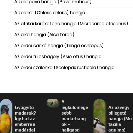
A zöld páva hangja (Pavo muticus)
A zöldike (Chloris chloris) hangja
Az afrikai kárókatona hangja (Microcarbo africanus)
Az alka hangja (Alca torda)
Az erdei cankó hangja (Tringa ochropus)
Az erdei fülesbagoly (Asio otus) hangja
Az erdei szalonka (Scolopax rusticola) hangja
A
Gyógyító
legkülönlege
Az özvegy
madarak?
sebb
billegető
Így hat az
madárhang
hangja (Mo
emberre a
ok –
tacilla
madárdal
hallgasd
aguimp)