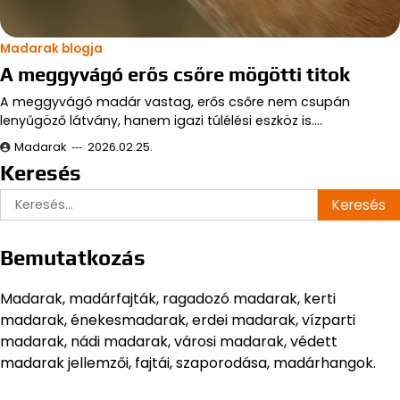
Madarak blogja
A meggyvágó erős csőre mögötti titok
A meggyvágó madár vastag, erős csőre nem csupán
lenyűgöző látvány, hanem igazi túlélési eszköz is.…
Madarak
2026.02.25.
Keresés
Keresés:
Bemutatkozás
Madarak, madárfajták, ragadozó madarak, kerti
madarak, énekesmadarak, erdei madarak, vízparti
madarak, nádi madarak, városi madarak, védett
madarak jellemzői, fajtái, szaporodása, madárhangok.