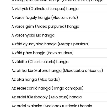
A vízityúk (Gallinula chloropus) hangja
A vörös fogoly hangja (Alectoris rufa)
A vörös gém (Ardea purpurea) hangja
A vörösnyakú lúd hangja
A zöld gyurgyalag hangja (Merops persicus)
A zöld páva hangja (Pavo muticus)
A zöldike (Chloris chloris) hangja
Az afrikai kárókatona hangja (Microcarbo africanus)
Az alka hangja (Alca torda)
Az erdei cankó hangja (Tringa ochropus)
Az erdei fülesbagoly (Asio otus) hangja
Az erdei szalonka (Scolopax rusticola) hangja