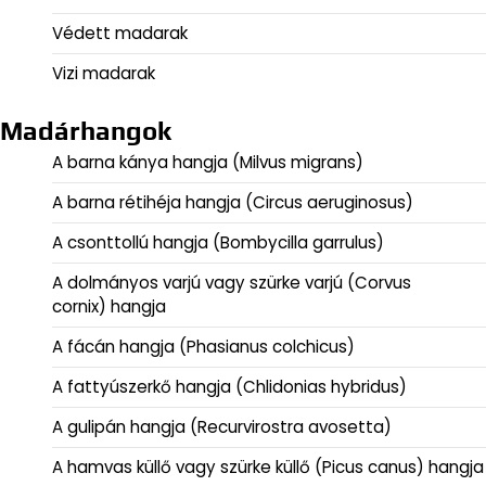
Védett madarak
Vizi madarak
Madárhangok
A barna kánya hangja (Milvus migrans)
A barna rétihéja hangja (Circus aeruginosus)
A csonttollú hangja (Bombycilla garrulus)
A dolmányos varjú vagy szürke varjú (Corvus
cornix) hangja
A fácán hangja (Phasianus colchicus)
A fattyúszerkő hangja (Chlidonias hybridus)
A gulipán hangja (Recurvirostra avosetta)
A hamvas küllő vagy szürke küllő (Picus canus) hangja