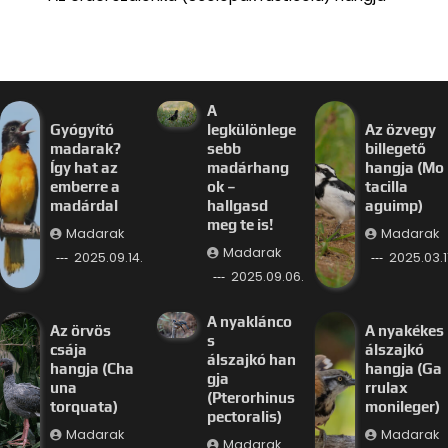
A
Gyógyító
legkülönlege
Az özvegy
madarak?
sebb
billegető
Így hat az
madárhang
hangja (Mo
emberre a
ok –
tacilla
madárdal
hallgasd
aguimp)
meg te is!
Madarak
Madarak
Madarak
2025.09.14.
2025.03.11
2025.09.06.
A nyaklánco
Az örvös
A nyakékes
s
csája
álszajkó
álszajkó han
hangja (Cha
hangja (Ga
gja
una
rrulax
(Pterorhinus
torquata)
monileger)
pectoralis)
Madarak
Madarak
Madarak