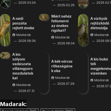
2025.03.04.
2025.02.11
2025.02.25.
Miért nehéz
A nádi
A vízityúk
felismerni
poszáta
rejtőzködő
az énekes
rejtett éneke
életmódja
rigókat?
Madarak
Madarak
Madarak
2026.08.06.
2026.08.
2026.08.04.
A kis
sólyom
A kis bukó
A kék vércse
vadászata
téli
ritkaságána
villámgyors
megjelenés
k oka
mozdulatok
vizeinken
Madarak
kal
Madarak
2026.07.29.
Madarak
2026.07.2
2026.07.31.
Madarak: