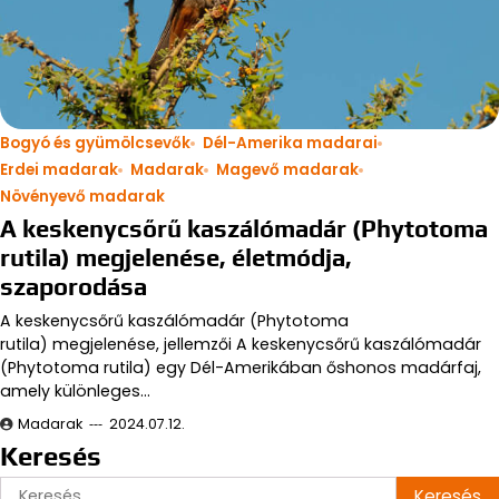
Bogyó és gyümölcsevők
Dél-Amerika madarai
Erdei madarak
Madarak
Magevő madarak
Növényevő madarak
A keskenycsőrű kaszálómadár (Phytotoma
rutila) megjelenése, életmódja,
szaporodása
A keskenycsőrű kaszálómadár (Phytotoma
rutila) megjelenése, jellemzői A keskenycsőrű kaszálómadár
(Phytotoma rutila) egy Dél-Amerikában őshonos madárfaj,
amely különleges…
Madarak
2024.07.12.
Keresés
Keresés: