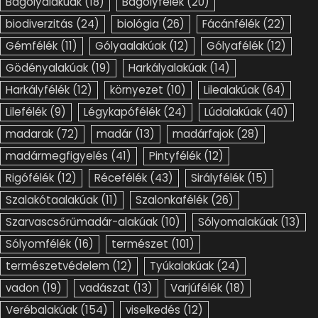
Bagolyalakúak
(18)
Bagolyfélék
(20)
biodiverzitás
(24)
biológia
(26)
Fácánfélék
(22)
Gémfélék
(11)
Gólyaalakúak
(12)
Gólyafélék
(12)
Gödényalakúak
(19)
Harkályalakúak
(14)
Harkályfélék
(12)
környezet
(10)
Lilealakúak
(64)
Lilefélék
(9)
Légykapófélék
(24)
Lúdalakúak
(40)
madarak
(72)
madár
(13)
madárfajok
(28)
madármegfigyelés
(41)
Pintyfélék
(12)
Rigófélék
(12)
Récefélék
(43)
Sirályfélék
(15)
Szalakótaalakúak
(11)
Szalonkafélék
(26)
Szarvascsőrűmadár-alakúak
(10)
Sólyomalakúak
(13)
Sólyomfélék
(16)
természet
(101)
természetvédelem
(12)
Tyúkalakúak
(24)
vadon
(19)
vadászat
(13)
Varjúfélék
(18)
Verébalakúak
(154)
viselkedés
(12)