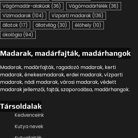
Vágómadár-alakúak
(36)
Vágómadárfélék
(36)
Vízimadarak
(104)
Vízparti madarak
(136)
állatok
(17)
állatvilág
(30)
élőhely
(10)
ökológia
(94)
Madarak, madárfajták, madárhangok
Madarak, madárfajták, ragadozó madarak, kerti
madarak, énekesmadarak, erdei madarak, vízparti
madarak, nádi madarak, városi madarak, védett
madarak jellemzői, fajtái, szaporodása, madárhangok.
Társoldalak
Kedvenceink
Kutya nevek
Kutyafajták