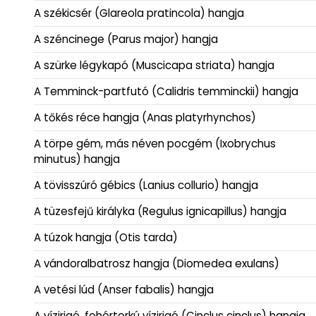
A székicsér (Glareola pratincola) hangja
A széncinege (Parus major) hangja
A szürke légykapó (Muscicapa striata) hangja
A Temminck-partfutó (Calidris temminckii) hangja
A tőkés réce hangja (Anas platyrhynchos)
A törpe gém, más néven pocgém (Ixobrychus
minutus) hangja
A tövisszúró gébics (Lanius collurio) hangja
A tüzesfejű királyka (Regulus ignicapillus) hangja
A túzok hangja (Otis tarda)
A vándoralbatrosz hangja (Diomedea exulans)
A vetési lúd (Anser fabalis) hangja
A vízirigó, fehértorkú vízirigó (Cinclus cinclus) hangja