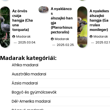
A nyaklánco
Az örvös
A nyakékes
s
csája
álszajkó
álszajkó han
hangja (Cha
hangja (Ga
gja
una
rrulax
(Pterorhinus
torquata)
monileger)
pectoralis)
Madarak
Madarak
Madarak
2025.03.04.
2025.02.11
2025.02.25.
Madarak kategóriái:
Afrika madarai
Ausztrália madarai
Ázsia madarai
Bogyó és gyümölcsevők
Dél-Amerika madarai