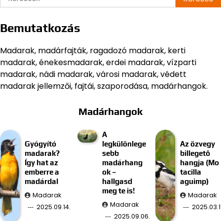
Bemutatkozás
Madarak, madárfajták, ragadozó madarak, kerti
madarak, énekesmadarak, erdei madarak, vízparti
madarak, nádi madarak, városi madarak, védett
madarak jellemzői, fajtái, szaporodása, madárhangok.
Madárhangok
A
Gyógyító
legkülönlege
Az özvegy
madarak?
sebb
billegető
Így hat az
madárhang
hangja (Mo
emberre a
ok –
tacilla
madárdal
hallgasd
aguimp)
meg te is!
Madarak
Madarak
Madarak
2025.09.14.
2025.03.11
2025.09.06.