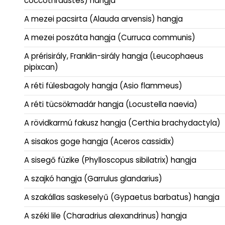
coccothraustes) hangja
A mezei pacsirta (Alauda arvensis) hangja
A mezei poszáta hangja (Curruca communis)
A prérisirály, Franklin-sirály hangja (Leucophaeus
pipixcan)
A réti fülesbagoly hangja (Asio flammeus)
A réti tücsökmadár hangja (Locustella naevia)
A rövidkarmú fakusz hangja (Certhia brachydactyla)
A sisakos goge hangja (Aceros cassidix)
A sisegő füzike (Phylloscopus sibilatrix) hangja
A szajkó hangja (Garrulus glandarius)
A szakállas saskeselyű (Gypaetus barbatus) hangja
A széki lile (Charadrius alexandrinus) hangja