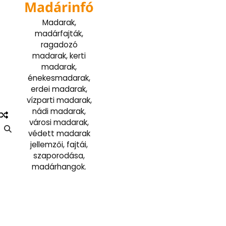
Madárinfó
Skip
to
Madarak,
content
madárfajták,
ragadozó
madarak, kerti
madarak,
énekesmadarak,
erdei madarak,
vízparti madarak,
nádi madarak,
városi madarak,
védett madarak
jellemzői, fajtái,
szaporodása,
madárhangok.