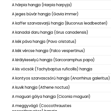
A hárpia hangja (Harpia harpyja)
A jeges búvár hangja (Gavia immer)
A kaffer szarvasvarjú hangja (Bucorvus leadbeateri)
A kanadai daru hangja (Grus canadensis)
A kék páva hangja (Pavo cristatus)
A kék vércse hangja (Falco vespertinus)
A királykeselyű hangja (Sarcoramphus papa)
A kis vöcsök (Tachybaptus ruficollis) hangja
A kontyos szarvascsőrű hangja (Anorrhinus galeritus)
A kuvik hangja (Athene noctua)
A maguari gólya hangja (Ciconia maguari)
A meggyvágó (Coccothraustes