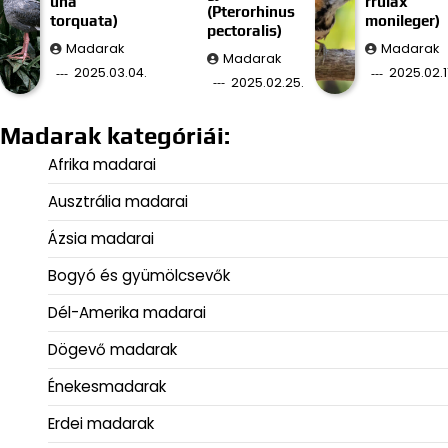
una
rrulax
(Pterorhinus
torquata)
monileger)
pectoralis)
Madarak
Madarak
Madarak
2025.03.04.
2025.02.11
2025.02.25.
Madarak kategóriái:
Afrika madarai
Ausztrália madarai
Ázsia madarai
Bogyó és gyümölcsevők
Dél-Amerika madarai
Dögevő madarak
Énekesmadarak
Erdei madarak