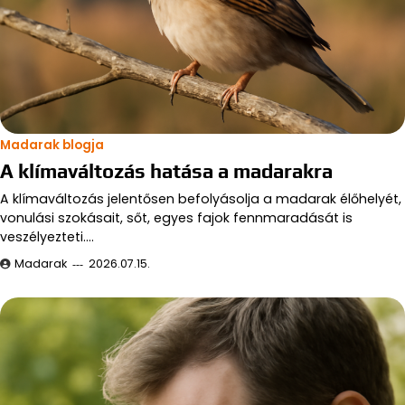
Madarak blogja
A klímaváltozás hatása a madarakra
A klímaváltozás jelentősen befolyásolja a madarak élőhelyét,
vonulási szokásait, sőt, egyes fajok fennmaradását is
veszélyezteti.…
Madarak
2026.07.15.