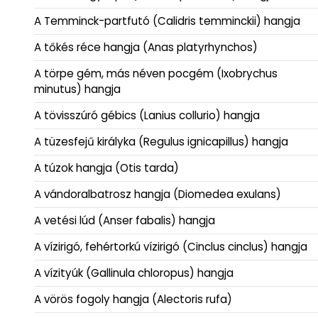
A Temminck-partfutó (Calidris temminckii) hangja
A tőkés réce hangja (Anas platyrhynchos)
A törpe gém, más néven pocgém (Ixobrychus
minutus) hangja
A tövisszúró gébics (Lanius collurio) hangja
A tüzesfejű királyka (Regulus ignicapillus) hangja
A túzok hangja (Otis tarda)
A vándoralbatrosz hangja (Diomedea exulans)
A vetési lúd (Anser fabalis) hangja
A vízirigó, fehértorkú vízirigó (Cinclus cinclus) hangja
A vízityúk (Gallinula chloropus) hangja
A vörös fogoly hangja (Alectoris rufa)