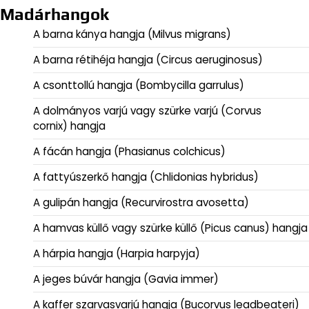
Madárhangok
A barna kánya hangja (Milvus migrans)
A barna rétihéja hangja (Circus aeruginosus)
A csonttollú hangja (Bombycilla garrulus)
A dolmányos varjú vagy szürke varjú (Corvus
cornix) hangja
A fácán hangja (Phasianus colchicus)
A fattyúszerkő hangja (Chlidonias hybridus)
A gulipán hangja (Recurvirostra avosetta)
A hamvas küllő vagy szürke küllő (Picus canus) hangja
A hárpia hangja (Harpia harpyja)
A jeges búvár hangja (Gavia immer)
A kaffer szarvasvarjú hangja (Bucorvus leadbeateri)