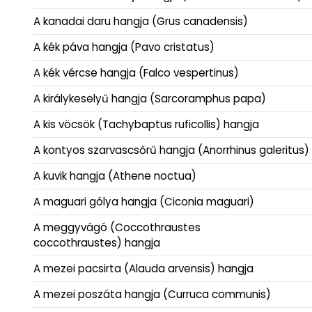
A kanadai daru hangja (Grus canadensis)
A kék páva hangja (Pavo cristatus)
A kék vércse hangja (Falco vespertinus)
A királykeselyű hangja (Sarcoramphus papa)
A kis vöcsök (Tachybaptus ruficollis) hangja
A kontyos szarvascsőrű hangja (Anorrhinus galeritus)
A kuvik hangja (Athene noctua)
A maguari gólya hangja (Ciconia maguari)
A meggyvágó (Coccothraustes
coccothraustes) hangja
A mezei pacsirta (Alauda arvensis) hangja
A mezei poszáta hangja (Curruca communis)