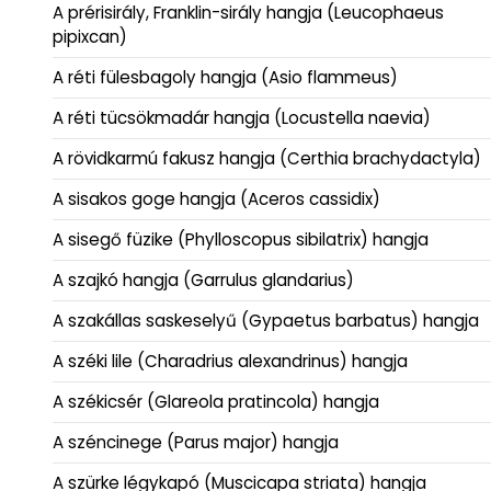
A prérisirály, Franklin-sirály hangja (Leucophaeus
pipixcan)
A réti fülesbagoly hangja (Asio flammeus)
A réti tücsökmadár hangja (Locustella naevia)
A rövidkarmú fakusz hangja (Certhia brachydactyla)
A sisakos goge hangja (Aceros cassidix)
A sisegő füzike (Phylloscopus sibilatrix) hangja
A szajkó hangja (Garrulus glandarius)
A szakállas saskeselyű (Gypaetus barbatus) hangja
A széki lile (Charadrius alexandrinus) hangja
A székicsér (Glareola pratincola) hangja
A széncinege (Parus major) hangja
A szürke légykapó (Muscicapa striata) hangja