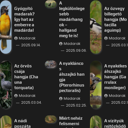
A
Gyógyító
legkülönlege
Az özvegy
madarak?
sebb
billegető
Így hat az
madárhang
hangja (Mo
emberre a
ok –
tacilla
madárdal
hallgasd
aguimp)
meg te is!
Madarak
Madarak
Madarak
2025.09.14.
2025.03.11
2025.09.06.
A nyaklánco
Az örvös
A nyakékes
s
csája
álszajkó
álszajkó han
hangja (Cha
hangja (Ga
gja
una
rrulax
(Pterorhinus
torquata)
monileger)
pectoralis)
Madarak
Madarak
Madarak
2025.03.04.
2025.02.11
2025.02.25.
Miért nehéz
A nádi
A vízityúk
felismerni
poszáta
rejtőzködő