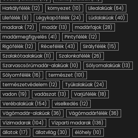
Harkályfélék
(12)
környezet
(10)
Lilealakúak
(64)
Lilefélék
(9)
Légykapófélék
(24)
Lúdalakúak
(40)
madarak
(72)
madár
(13)
madárfajok
(28)
madármegfigyelés
(41)
Pintyfélék
(12)
Rigófélék
(12)
Récefélék
(43)
Sirályfélék
(15)
Szalakótaalakúak
(11)
Szalonkafélék
(26)
Szarvascsőrűmadár-alakúak
(10)
Sólyomalakúak
(13)
Sólyomfélék
(16)
természet
(101)
természetvédelem
(12)
Tyúkalakúak
(24)
vadon
(19)
vadászat
(13)
Varjúfélék
(18)
Verébalakúak
(154)
viselkedés
(12)
Vágómadár-alakúak
(36)
Vágómadárfélék
(36)
Vízimadarak
(104)
Vízparti madarak
(136)
állatok
(17)
állatvilág
(30)
élőhely
(10)