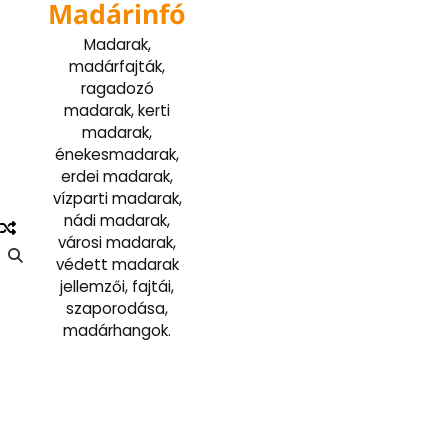
Madárinfó
Skip
to
Madarak,
content
madárfajták,
ragadozó
madarak, kerti
madarak,
énekesmadarak,
erdei madarak,
vízparti madarak,
nádi madarak,
városi madarak,
védett madarak
jellemzői, fajtái,
szaporodása,
madárhangok.