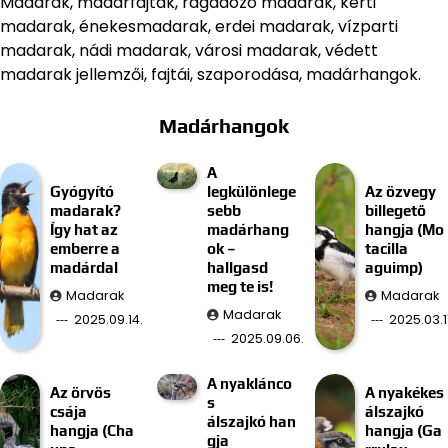
Madarak, madárfajták, ragadozó madarak, kerti
madarak, énekesmadarak, erdei madarak, vízparti
madarak, nádi madarak, városi madarak, védett
madarak jellemzői, fajtái, szaporodása, madárhangok.
Madárhangok
A
Gyógyító
legkülönlege
Az özvegy
madarak?
sebb
billegető
Így hat az
madárhang
hangja (Mo
emberre a
ok –
tacilla
madárdal
hallgasd
aguimp)
meg te is!
Madarak
Madarak
Madarak
2025.09.14.
2025.03.11
2025.09.06.
A nyaklánco
Az örvös
A nyakékes
s
csája
álszajkó
álszajkó han
hangja (Cha
hangja (Ga
gja