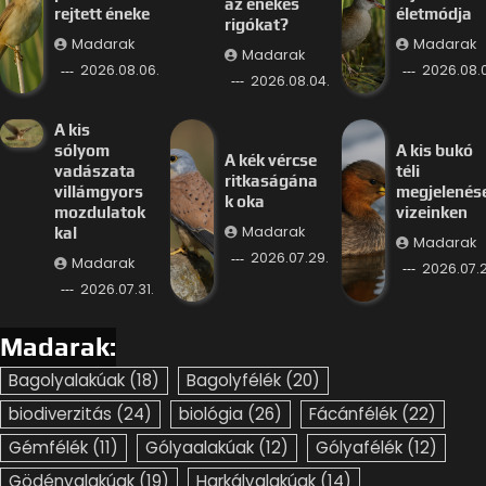
az énekes
rejtett éneke
életmódja
rigókat?
Madarak
Madarak
Madarak
2026.08.06.
2026.08.
2026.08.04.
A kis
sólyom
A kis bukó
A kék vércse
vadászata
téli
ritkaságána
villámgyors
megjelenés
k oka
mozdulatok
vizeinken
Madarak
kal
Madarak
2026.07.29.
Madarak
2026.07.2
2026.07.31.
Madarak:
Bagolyalakúak
(18)
Bagolyfélék
(20)
biodiverzitás
(24)
biológia
(26)
Fácánfélék
(22)
Gémfélék
(11)
Gólyaalakúak
(12)
Gólyafélék
(12)
Gödényalakúak
(19)
Harkályalakúak
(14)