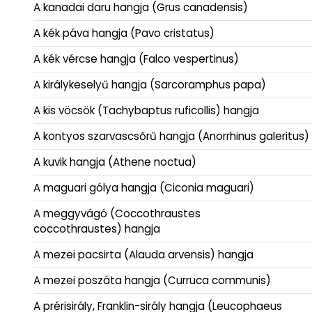
A kanadai daru hangja (Grus canadensis)
A kék páva hangja (Pavo cristatus)
A kék vércse hangja (Falco vespertinus)
A királykeselyű hangja (Sarcoramphus papa)
A kis vöcsök (Tachybaptus ruficollis) hangja
A kontyos szarvascsőrű hangja (Anorrhinus galeritus)
A kuvik hangja (Athene noctua)
A maguari gólya hangja (Ciconia maguari)
A meggyvágó (Coccothraustes
coccothraustes) hangja
A mezei pacsirta (Alauda arvensis) hangja
A mezei poszáta hangja (Curruca communis)
A prérisirály, Franklin-sirály hangja (Leucophaeus