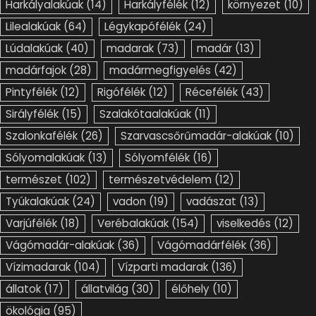
Harkályalakúak
(14)
Harkályfélék
(12)
környezet
(10)
Lilealakúak
(64)
Légykapófélék
(24)
Lúdalakúak
(40)
madarak
(73)
madár
(13)
madárfajok
(28)
madármegfigyelés
(42)
Pintyfélék
(12)
Rigófélék
(12)
Récefélék
(43)
Sirályfélék
(15)
Szalakótaalakúak
(11)
Szalonkafélék
(26)
Szarvascsőrűmadár-alakúak
(10)
Sólyomalakúak
(13)
Sólyomfélék
(16)
természet
(102)
természetvédelem
(12)
Tyúkalakúak
(24)
vadon
(19)
vadászat
(13)
Varjúfélék
(18)
Verébalakúak
(154)
viselkedés
(12)
Vágómadár-alakúak
(36)
Vágómadárfélék
(36)
Vízimadarak
(104)
Vízparti madarak
(136)
állatok
(17)
állatvilág
(30)
élőhely
(10)
ökológia
(95)