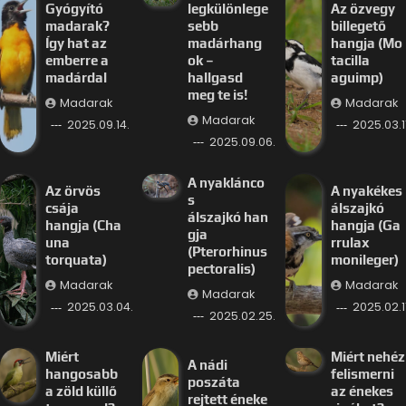
Gyógyító
legkülönlege
Az özvegy
madarak?
sebb
billegető
Így hat az
madárhang
hangja (Mo
emberre a
ok –
tacilla
madárdal
hallgasd
aguimp)
meg te is!
Madarak
Madarak
Madarak
2025.09.14.
2025.03.11
2025.09.06.
A nyaklánco
Az örvös
A nyakékes
s
csája
álszajkó
álszajkó han
hangja (Cha
hangja (Ga
gja
una
rrulax
(Pterorhinus
torquata)
monileger)
pectoralis)
Madarak
Madarak
Madarak
2025.03.04.
2025.02.11
2025.02.25.
Miért
Miért nehéz
A nádi
hangosabb
felismerni
poszáta
a zöld küllő
az énekes
rejtett éneke