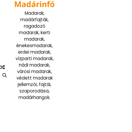
Madárinfó
Skip
to
Madarak,
content
madárfajták,
ragadozó
madarak, kerti
madarak,
énekesmadarak,
erdei madarak,
vízparti madarak,
nádi madarak,
városi madarak,
védett madarak
jellemzői, fajtái,
szaporodása,
madárhangok.