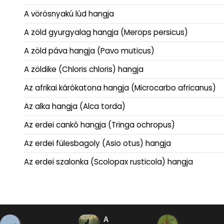
A vörösnyakú lúd hangja
A zöld gyurgyalag hangja (Merops persicus)
A zöld páva hangja (Pavo muticus)
A zöldike (Chloris chloris) hangja
Az afrikai kárókatona hangja (Microcarbo africanus)
Az alka hangja (Alca torda)
Az erdei cankó hangja (Tringa ochropus)
Az erdei fülesbagoly (Asio otus) hangja
Az erdei szalonka (Scolopax rusticola) hangja
A