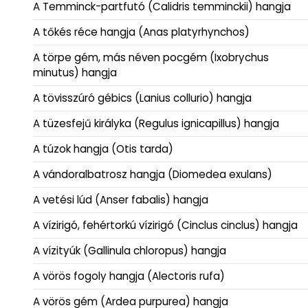
A Temminck-partfutó (Calidris temminckii) hangja
A tőkés réce hangja (Anas platyrhynchos)
A törpe gém, más néven pocgém (Ixobrychus
minutus) hangja
A tövisszúró gébics (Lanius collurio) hangja
A tüzesfejű királyka (Regulus ignicapillus) hangja
A túzok hangja (Otis tarda)
A vándoralbatrosz hangja (Diomedea exulans)
A vetési lúd (Anser fabalis) hangja
A vízirigó, fehértorkú vízirigó (Cinclus cinclus) hangja
A vízityúk (Gallinula chloropus) hangja
A vörös fogoly hangja (Alectoris rufa)
A vörös gém (Ardea purpurea) hangja