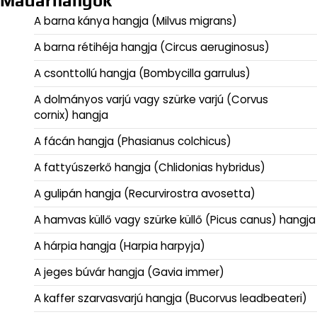
Madárhangok
A barna kánya hangja (Milvus migrans)
A barna rétihéja hangja (Circus aeruginosus)
A csonttollú hangja (Bombycilla garrulus)
A dolmányos varjú vagy szürke varjú (Corvus
cornix) hangja
A fácán hangja (Phasianus colchicus)
A fattyúszerkő hangja (Chlidonias hybridus)
A gulipán hangja (Recurvirostra avosetta)
A hamvas küllő vagy szürke küllő (Picus canus) hangja
A hárpia hangja (Harpia harpyja)
A jeges búvár hangja (Gavia immer)
A kaffer szarvasvarjú hangja (Bucorvus leadbeateri)