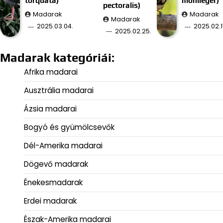
torquata)
monileger)
pectoralis)
Madarak
Madarak
Madarak
2025.03.04.
2025.02.11
2025.02.25.
Madarak kategóriái:
Afrika madarai
Ausztrália madarai
Ázsia madarai
Bogyó és gyümölcsevők
Dél-Amerika madarai
Dögevő madarak
Énekesmadarak
Erdei madarak
Észak-Amerika madarai