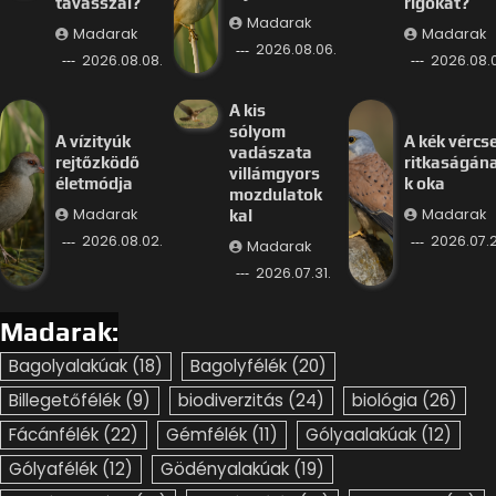
tavasszal?
rigókat?
Madarak
Madarak
Madarak
2026.08.06.
2026.08.08.
2026.08.
A kis
sólyom
A vízityúk
A kék vércs
vadászata
rejtőzködő
ritkaságán
villámgyors
életmódja
k oka
mozdulatok
Madarak
Madarak
kal
2026.08.02.
2026.07.2
Madarak
2026.07.31.
Madarak:
Bagolyalakúak
(18)
Bagolyfélék
(20)
Billegetőfélék
(9)
biodiverzitás
(24)
biológia
(26)
Fácánfélék
(22)
Gémfélék
(11)
Gólyaalakúak
(12)
Gólyafélék
(12)
Gödényalakúak
(19)