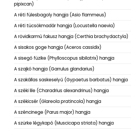
pipixcan)
A réti fülesbagoly hangja (Asio flammeus)
A réti tücsökmadár hangja (Locustella naevia)
A rövidkarmú fakusz hangja (Certhia brachydactyla)
A sisakos goge hangja (Aceros cassidix)
A sisegő füzike (Phylloscopus sibilatrix) hangja
A szajkó hangja (Garrulus glandarius)
A szakállas saskeselyű (Gypaetus barbatus) hangja
A széki lile (Charadrius alexandrinus) hangja
A székicsér (Glareola pratincola) hangja
A széncinege (Parus major) hangja
A szürke légykapó (Muscicapa striata) hangja