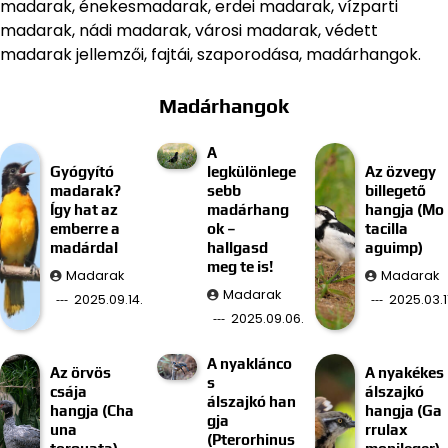
madarak, énekesmadarak, erdei madarak, vízparti
madarak, nádi madarak, városi madarak, védett
madarak jellemzői, fajtái, szaporodása, madárhangok.
Madárhangok
A
Gyógyító
legkülönlege
Az özvegy
madarak?
sebb
billegető
Így hat az
madárhang
hangja (Mo
emberre a
ok –
tacilla
madárdal
hallgasd
aguimp)
meg te is!
Madarak
Madarak
Madarak
2025.09.14.
2025.03.11
2025.09.06.
A nyaklánco
Az örvös
A nyakékes
s
csája
álszajkó
álszajkó han
hangja (Cha
hangja (Ga
gja
una
rrulax
(Pterorhinus