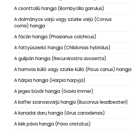
A csonttollú hangja (Bombycilla garrulus)
A dolmányos varjú vagy szürke varjú (Corvus
cornix) hangja
A fácán hangja (Phasianus colchicus)
A fattyúszerkő hangja (Chlidonias hybridus)
A gulipán hangja (Recurvirostra avosetta)
A hamvas küllő vagy szürke küllő (Picus canus) hangja
A hárpia hangja (Harpia harpyja)
A jeges búvár hangja (Gavia immer)
A kaffer szarvasvarjú hangja (Bucorvus leadbeateri)
A kanadai daru hangja (Grus canadensis)
A kék páva hangja (Pavo cristatus)