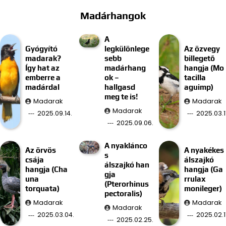
Madárhangok
A
Gyógyító
legkülönlege
Az özvegy
madarak?
sebb
billegető
Így hat az
madárhang
hangja (Mo
emberre a
ok –
tacilla
madárdal
hallgasd
aguimp)
meg te is!
Madarak
Madarak
Madarak
2025.09.14.
2025.03.11
2025.09.06.
A nyaklánco
Az örvös
A nyakékes
s
csája
álszajkó
álszajkó han
hangja (Cha
hangja (Ga
gja
una
rrulax
(Pterorhinus
torquata)
monileger)
pectoralis)
Madarak
Madarak
Madarak
2025.03.04.
2025.02.11
2025.02.25.