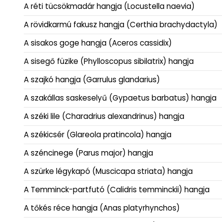
A réti tücsökmadár hangja (Locustella naevia)
A rövidkarmú fakusz hangja (Certhia brachydactyla)
A sisakos goge hangja (Aceros cassidix)
A sisegő füzike (Phylloscopus sibilatrix) hangja
A szajkó hangja (Garrulus glandarius)
A szakállas saskeselyű (Gypaetus barbatus) hangja
A széki lile (Charadrius alexandrinus) hangja
A székicsér (Glareola pratincola) hangja
A széncinege (Parus major) hangja
A szürke légykapó (Muscicapa striata) hangja
A Temminck-partfutó (Calidris temminckii) hangja
A tőkés réce hangja (Anas platyrhynchos)