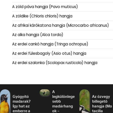
A zöld páva hangja (Pavo muticus)
A zöldike (Chloris chloris) hangja
Az afrikai kárókatona hangja (Microcarbo africanus)
Az alka hangja (Alca torda)
Az erdei cankó hangja (Tringa ochropus)
Az erdei fülesbagoly (Asio otus) hangja
Az erdei szalonka (Scolopax rusticola) hangja
A
Gyógyító
legkülönlege
Az özvegy
madarak?
sebb
billegető
Így hat az
madárhang
hangja (Mo
emberre a
ok –
tacilla