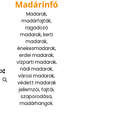
Madárinfó
Skip
to
Madarak,
content
madárfajták,
ragadozó
madarak, kerti
madarak,
énekesmadarak,
erdei madarak,
vízparti madarak,
nádi madarak,
városi madarak,
védett madarak
jellemzői, fajtái,
szaporodása,
madárhangok.