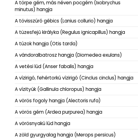
A törpe gém, más néven pocgém (Ixobrychus
minutus) hangja
A tövisszúró gébics (Lanius collurio) hangja
A tüzesfejű királyka (Regulus ignicapillus) hangja
A túzok hangja (Otis tarda)
A vándoralbatrosz hangja (Diomedea exulans)
A vetési lúd (Anser fabalis) hangja
A vízirigó, fehértorkú vízirigó (Cinclus cinclus) hangja
A vízityúk (Gallinula chloropus) hangja
A vörös fogoly hangja (Alectoris rufa)
A vörös gém (Ardea purpurea) hangja
A vörösnyakú lúd hangja
A zöld gyurgyalag hangja (Merops persicus)