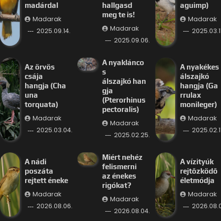
madárdal
hallgasd
aguimp)
meg te is!
Madarak
Madarak
Madarak
2025.09.14.
2025.03.11
2025.09.06.
A nyaklánco
Az örvös
A nyakékes
s
csája
álszajkó
álszajkó han
hangja (Cha
hangja (Ga
gja
una
rrulax
(Pterorhinus
torquata)
monileger)
pectoralis)
Madarak
Madarak
Madarak
2025.03.04.
2025.02.11
2025.02.25.
Miért nehéz
A nádi
A vízityúk
felismerni
poszáta
rejtőzködő
az énekes
rejtett éneke
életmódja
rigókat?
Madarak
Madarak
Madarak
2026.08.06.
2026.08.
2026.08.04.