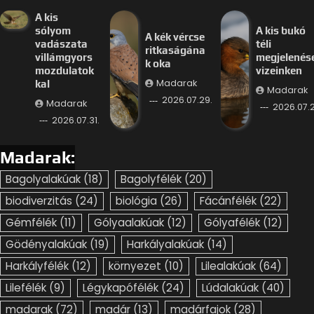
A kis
sólyom
A kis bukó
A kék vércse
vadászata
téli
ritkaságána
villámgyors
megjelenés
k oka
mozdulatok
vizeinken
Madarak
kal
Madarak
2026.07.29.
Madarak
2026.07.2
2026.07.31.
Madarak:
Bagolyalakúak
(18)
Bagolyfélék
(20)
biodiverzitás
(24)
biológia
(26)
Fácánfélék
(22)
Gémfélék
(11)
Gólyaalakúak
(12)
Gólyafélék
(12)
Gödényalakúak
(19)
Harkályalakúak
(14)
Harkályfélék
(12)
környezet
(10)
Lilealakúak
(64)
Lilefélék
(9)
Légykapófélék
(24)
Lúdalakúak
(40)
madarak
(72)
madár
(13)
madárfajok
(28)