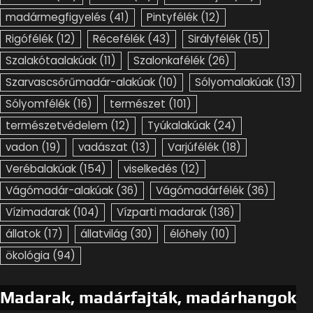
madármegfigyelés
(41)
Pintyfélék
(12)
Rigófélék
(12)
Récefélék
(43)
Sirályfélék
(15)
Szalakótaalakúak
(11)
Szalonkafélék
(26)
Szarvascsőrűmadár-alakúak
(10)
Sólyomalakúak
(13)
Sólyomfélék
(16)
természet
(101)
természetvédelem
(12)
Tyúkalakúak
(24)
vadon
(19)
vadászat
(13)
Varjúfélék
(18)
Verébalakúak
(154)
viselkedés
(12)
Vágómadár-alakúak
(36)
Vágómadárfélék
(36)
Vízimadarak
(104)
Vízparti madarak
(136)
állatok
(17)
állatvilág
(30)
élőhely
(10)
ökológia
(94)
Madarak, madárfajták, madárhangok