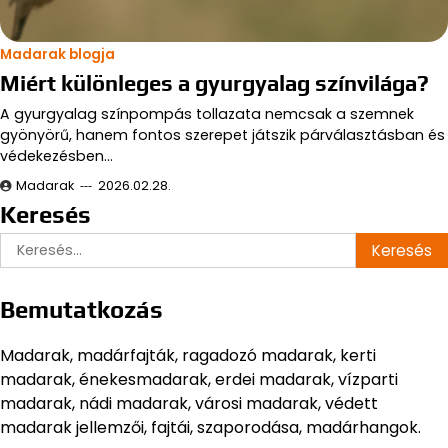
Madarak blogja
Miért különleges a gyurgyalag színvilága?
A gyurgyalag színpompás tollazata nemcsak a szemnek
gyönyörű, hanem fontos szerepet játszik párválasztásban és
védekezésben…
Madarak
2026.02.28.
Keresés
Keresés:
Bemutatkozás
Madarak, madárfajták, ragadozó madarak, kerti
madarak, énekesmadarak, erdei madarak, vízparti
madarak, nádi madarak, városi madarak, védett
madarak jellemzői, fajtái, szaporodása, madárhangok.