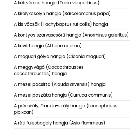
A kék vércse hangja (Falco vespertinus)
A királykeselyű hangja (Sarcoramphus papa)
A kis vöcsök (Tachybaptus ruficollis) hangja
A kontyos szarvascsőrű hangja (Anorrhinus galeritus)
A kuvik hangja (Athene noctua)
A maguari gólya hangja (Ciconia maguari)
A meggyvágó (Coccothraustes
coccothraustes) hangja
A mezei pacsirta (Alauda arvensis) hangja
A mezei poszáta hangja (Curruca communis)
A prérisirály, Franklin-sirály hangja (Leucophaeus
pipixcan)
A réti fülesbagoly hangja (Asio flammeus)