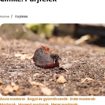
Home
Fürjfélék
Ázsia madarai
Bogyó és gyümölcsevők
Erdei madarak
Madarak
Magevő madarak
Mezei madarak