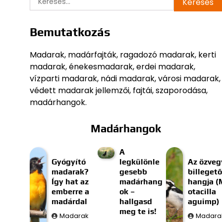
Bemutatkozás
Madarak, madárfajták, ragadozó madarak, kerti
madarak, énekesmadarak, erdei madarak,
vízparti madarak, nádi madarak, városi madarak,
védett madarak jellemzői, fajtái, szaporodása,
madárhangok.
Madárhangok
A
Gyógyító
legkülönle
Az özveg
madarak?
gesebb
billegető
Így hat az
madárhang
hangja (
emberre a
ok –
otacilla
madárdal
hallgasd
aguimp)
meg te is!
Madarak
Madara