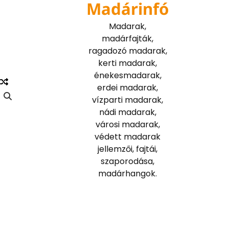
Madárinfó
Skip
to
Madarak,
content
madárfajták,
ragadozó madarak,
kerti madarak,
énekesmadarak,
erdei madarak,
vízparti madarak,
nádi madarak,
városi madarak,
védett madarak
jellemzői, fajtái,
szaporodása,
madárhangok.