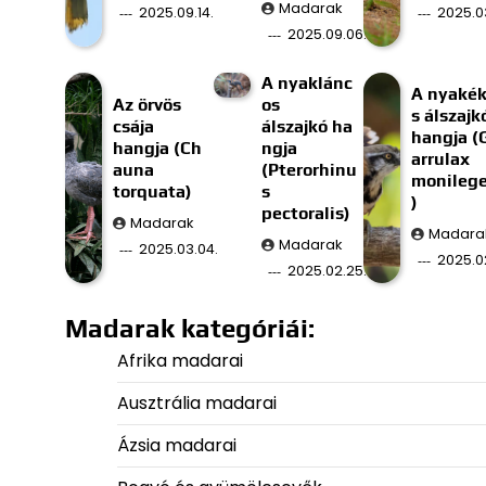
Madarak
2025.09.14.
2025.03
2025.09.06.
A nyaklánc
A nyaké
Az örvös
os
s álszajk
csája
álszajkó ha
hangja (
hangja (Ch
ngja
arrulax
auna
(Pterorhinu
monilege
torquata)
s
)
pectoralis)
Madarak
Madara
Madarak
2025.03.04.
2025.02
2025.02.25.
Madarak kategóriái:
Afrika madarai
Ausztrália madarai
Ázsia madarai