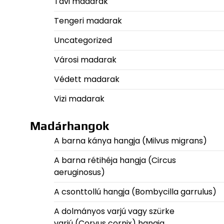
Tavi madarak
Tengeri madarak
Uncategorized
Városi madarak
Védett madarak
Vizi madarak
Madárhangok
A barna kánya hangja (Milvus migrans)
A barna rétihéja hangja (Circus
aeruginosus)
A csonttollú hangja (Bombycilla garrulus)
A dolmányos varjú vagy szürke
varjú (Corvus cornix) hangja