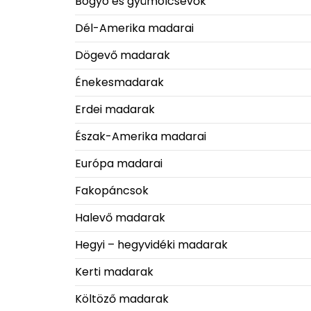
Bogyó és gyümölcsevők
Dél-Amerika madarai
Dögevő madarak
Énekesmadarak
Erdei madarak
Észak-Amerika madarai
Európa madarai
Fakopáncsok
Halevő madarak
Hegyi – hegyvidéki madarak
Kerti madarak
Költöző madarak