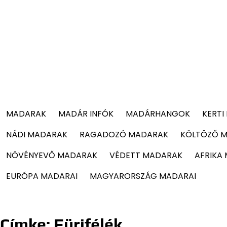
MADARAK
MADÁR INFÓK
MADÁRHANGOK
KERTI
NÁDI MADARAK
RAGADOZÓ MADARAK
KÖLTÖZŐ 
NÖVÉNYEVŐ MADARAK
VÉDETT MADARAK
AFRIKA
EURÓPA MADARAI
MAGYARORSZÁG MADARAI
Címke:
Fürjfélék