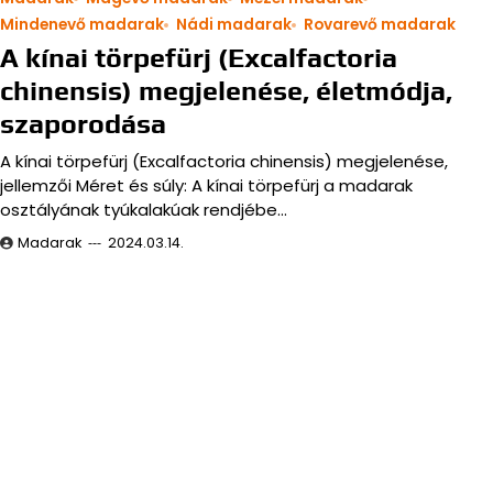
Mindenevő madarak
Nádi madarak
Rovarevő madarak
A kínai törpefürj (Excalfactoria
chinensis) megjelenése, életmódja,
szaporodása
A kínai törpefürj (Excalfactoria chinensis) megjelenése,
jellemzői Méret és súly: A kínai törpefürj a madarak
osztályának tyúkalakúak rendjébe…
Madarak
2024.03.14.