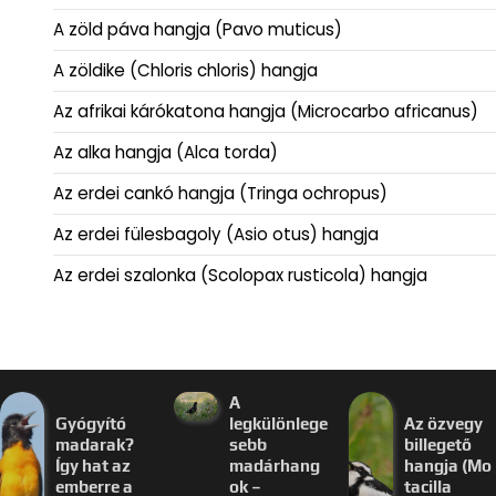
A zöld páva hangja (Pavo muticus)
A zöldike (Chloris chloris) hangja
Az afrikai kárókatona hangja (Microcarbo africanus)
Az alka hangja (Alca torda)
Az erdei cankó hangja (Tringa ochropus)
Az erdei fülesbagoly (Asio otus) hangja
Az erdei szalonka (Scolopax rusticola) hangja
A
Gyógyító
legkülönlege
Az özvegy
madarak?
sebb
billegető
Így hat az
madárhang
hangja (Mo
emberre a
ok –
tacilla