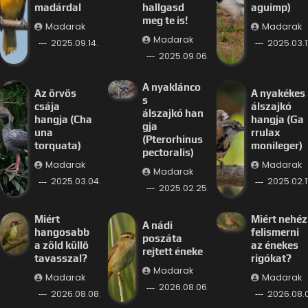
madárdal
hallgasd
aguimp)
meg te is!
Madarak
Madarak
Madarak
2025.09.14.
2025.03.11
2025.09.06.
A nyaklánco
Az örvös
A nyakékes
s
csája
álszajkó
álszajkó han
hangja (Cha
hangja (Ga
gja
una
rrulax
(Pterorhinus
torquata)
monileger)
pectoralis)
Madarak
Madarak
Madarak
2025.03.04.
2025.02.11
2025.02.25.
Miért
Miért nehéz
A nádi
hangosabb
felismerni
poszáta
a zöld küllő
az énekes
rejtett éneke
tavasszal?
rigókat?
Madarak
Madarak
Madarak
2026.08.06.
2026.08.08.
2026.08.