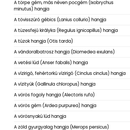
A törpe gém, más néven pocgém (Ixobrychus
minutus) hangja
A tövisszúró gébics (Lanius collurio) hangja
A tüzesfejű királyka (Regulus ignicapillus) hangja
A túzok hangja (Otis tarda)
A vándoralbatrosz hangja (Diomedea exulans)
A vetési lúd (Anser fabalis) hangja
A vízirigó, fehértorkú vízirigó (Cinclus cinclus) hangja
A vízityúk (Gallinula chloropus) hangja
A vörös fogoly hangja (Alectoris rufa)
A vörös gém (Ardea purpurea) hangja
A vörösnyakú lúd hangja
A zöld gyurgyalag hangja (Merops persicus)