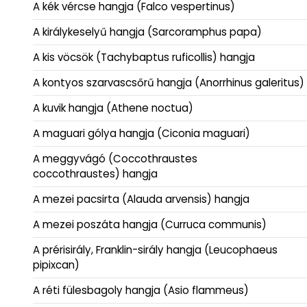
A kék vércse hangja (Falco vespertinus)
A királykeselyű hangja (Sarcoramphus papa)
A kis vöcsök (Tachybaptus ruficollis) hangja
A kontyos szarvascsőrű hangja (Anorrhinus galeritus)
A kuvik hangja (Athene noctua)
A maguari gólya hangja (Ciconia maguari)
A meggyvágó (Coccothraustes
coccothraustes) hangja
A mezei pacsirta (Alauda arvensis) hangja
A mezei poszáta hangja (Curruca communis)
A prérisirály, Franklin-sirály hangja (Leucophaeus
pipixcan)
A réti fülesbagoly hangja (Asio flammeus)