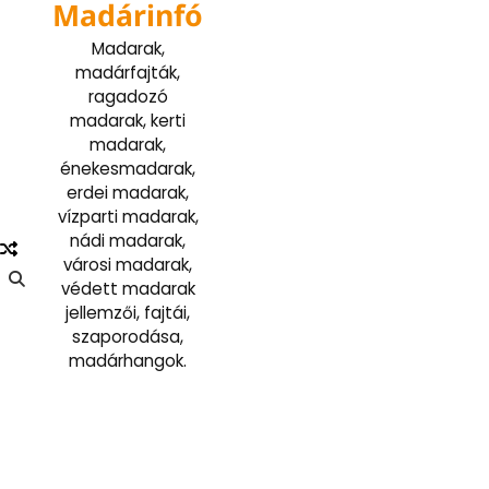
Madárinfó
Skip
to
Madarak,
content
madárfajták,
ragadozó
madarak, kerti
madarak,
énekesmadarak,
erdei madarak,
vízparti madarak,
nádi madarak,
városi madarak,
védett madarak
jellemzői, fajtái,
szaporodása,
madárhangok.