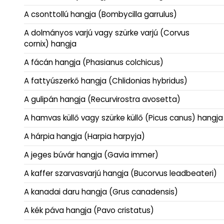
A csonttollú hangja (Bombycilla garrulus)
A dolmányos varjú vagy szürke varjú (Corvus
cornix) hangja
A fácán hangja (Phasianus colchicus)
A fattyúszerkő hangja (Chlidonias hybridus)
A gulipán hangja (Recurvirostra avosetta)
A hamvas küllő vagy szürke küllő (Picus canus) hangja
A hárpia hangja (Harpia harpyja)
A jeges búvár hangja (Gavia immer)
A kaffer szarvasvarjú hangja (Bucorvus leadbeateri)
A kanadai daru hangja (Grus canadensis)
A kék páva hangja (Pavo cristatus)