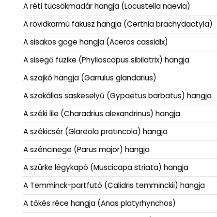
A réti tücsökmadár hangja (Locustella naevia)
A rövidkarmú fakusz hangja (Certhia brachydactyla)
A sisakos goge hangja (Aceros cassidix)
A sisegő füzike (Phylloscopus sibilatrix) hangja
A szajkó hangja (Garrulus glandarius)
A szakállas saskeselyű (Gypaetus barbatus) hangja
A széki lile (Charadrius alexandrinus) hangja
A székicsér (Glareola pratincola) hangja
A széncinege (Parus major) hangja
A szürke légykapó (Muscicapa striata) hangja
A Temminck-partfutó (Calidris temminckii) hangja
A tőkés réce hangja (Anas platyrhynchos)