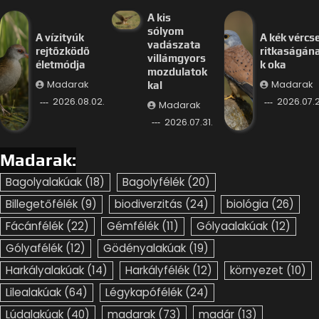
A kis
sólyom
A vízityúk
A kék vércs
vadászata
rejtőzködő
ritkaságán
villámgyors
életmódja
k oka
mozdulatok
Madarak
Madarak
kal
2026.08.02.
2026.07.2
Madarak
2026.07.31.
Madarak:
Bagolyalakúak
(18)
Bagolyfélék
(20)
Billegetőfélék
(9)
biodiverzitás
(24)
biológia
(26)
Fácánfélék
(22)
Gémfélék
(11)
Gólyaalakúak
(12)
Gólyafélék
(12)
Gödényalakúak
(19)
Harkályalakúak
(14)
Harkályfélék
(12)
környezet
(10)
Lilealakúak
(64)
Légykapófélék
(24)
Lúdalakúak
(40)
madarak
(73)
madár
(13)