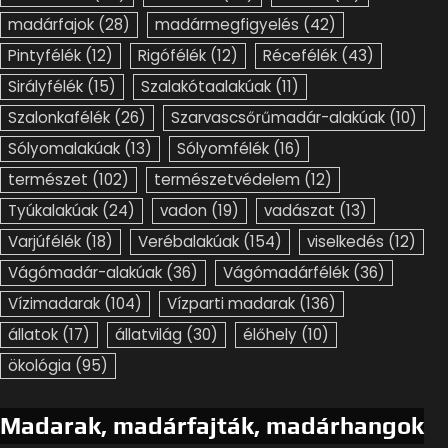
madárfajok
(28)
madármegfigyelés
(42)
Pintyfélék
(12)
Rigófélék
(12)
Récefélék
(43)
Sirályfélék
(15)
Szalakótaalakúak
(11)
Szalonkafélék
(26)
Szarvascsőrűmadár-alakúak
(10)
Sólyomalakúak
(13)
Sólyomfélék
(16)
természet
(102)
természetvédelem
(12)
Tyúkalakúak
(24)
vadon
(19)
vadászat
(13)
Varjúfélék
(18)
Verébalakúak
(154)
viselkedés
(12)
Vágómadár-alakúak
(36)
Vágómadárfélék
(36)
Vízimadarak
(104)
Vízparti madarak
(136)
állatok
(17)
állatvilág
(30)
élőhely
(10)
ökológia
(95)
Madarak, madárfajták, madárhangok