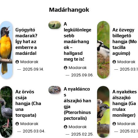
Madárhangok
A
Gyógyító
legkülönlege
Az özvegy
madarak?
sebb
billegető
Így hat az
madárhang
hangja (Mo
emberre a
ok –
tacilla
madárdal
hallgasd
aguimp)
meg te is!
Madarak
Madarak
Madarak
2025.09.14.
2025.03.11
2025.09.06.
A nyaklánco
Az örvös
A nyakékes
s
csája
álszajkó
álszajkó han
hangja (Cha
hangja (Ga
gja
una
rrulax
(Pterorhinus
torquata)
monileger)
pectoralis)
Madarak
Madarak
Madarak
2025.03.04.
2025.02.11
2025.02.25.