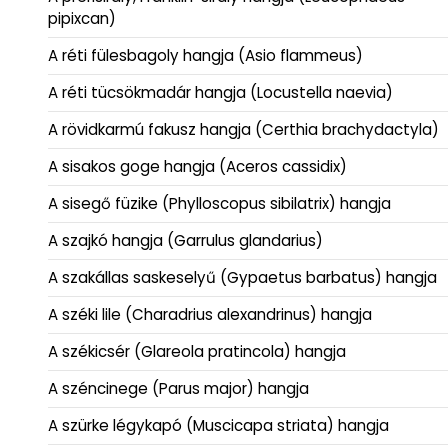
pipixcan)
A réti fülesbagoly hangja (Asio flammeus)
A réti tücsökmadár hangja (Locustella naevia)
A rövidkarmú fakusz hangja (Certhia brachydactyla)
A sisakos goge hangja (Aceros cassidix)
A sisegő füzike (Phylloscopus sibilatrix) hangja
A szajkó hangja (Garrulus glandarius)
A szakállas saskeselyű (Gypaetus barbatus) hangja
A széki lile (Charadrius alexandrinus) hangja
A székicsér (Glareola pratincola) hangja
A széncinege (Parus major) hangja
A szürke légykapó (Muscicapa striata) hangja