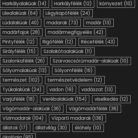
Harkályalakúak
(14)
Harkályfélék
(12)
környezet
(10)
Lilealakúak
(64)
Légykapófélék
(24)
Lúdalakúak
(40)
madarak
(73)
madár
(13)
madárfajok
(28)
madármegfigyelés
(42)
Pintyfélék
(12)
Rigófélék
(12)
Récefélék
(43)
Sirályfélék
(15)
Szalakótaalakúak
(11)
Szalonkafélék
(26)
Szarvascsőrűmadár-alakúak
(10)
Sólyomalakúak
(13)
Sólyomfélék
(16)
természet
(102)
természetvédelem
(12)
Tyúkalakúak
(24)
vadon
(19)
vadászat
(13)
Varjúfélék
(18)
Verébalakúak
(154)
viselkedés
(12)
Vágómadár-alakúak
(36)
Vágómadárfélék
(36)
Vízimadarak
(104)
Vízparti madarak
(136)
állatok
(17)
állatvilág
(30)
élőhely
(10)
ökológia
(95)