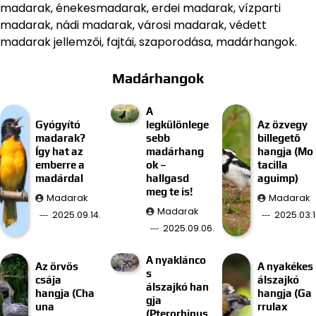
madarak, énekesmadarak, erdei madarak, vízparti
madarak, nádi madarak, városi madarak, védett
madarak jellemzői, fajtái, szaporodása, madárhangok.
Madárhangok
A
Gyógyító
legkülönlege
Az özvegy
madarak?
sebb
billegető
Így hat az
madárhang
hangja (Mo
emberre a
ok –
tacilla
madárdal
hallgasd
aguimp)
meg te is!
Madarak
Madarak
Madarak
2025.09.14.
2025.03.11
2025.09.06.
A nyaklánco
Az örvös
A nyakékes
s
csája
álszajkó
álszajkó han
hangja (Cha
hangja (Ga
gja
una
rrulax
(Pterorhinus