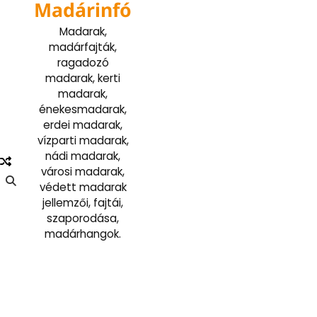
Madárinfó
Skip
to
Madarak,
content
madárfajták,
ragadozó
madarak, kerti
madarak,
énekesmadarak,
erdei madarak,
vízparti madarak,
nádi madarak,
városi madarak,
védett madarak
jellemzői, fajtái,
szaporodása,
madárhangok.