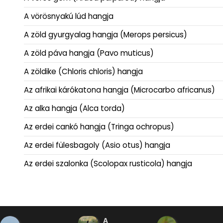
A vörösnyakú lúd hangja
A zöld gyurgyalag hangja (Merops persicus)
A zöld páva hangja (Pavo muticus)
A zöldike (Chloris chloris) hangja
Az afrikai kárókatona hangja (Microcarbo africanus)
Az alka hangja (Alca torda)
Az erdei cankó hangja (Tringa ochropus)
Az erdei fülesbagoly (Asio otus) hangja
Az erdei szalonka (Scolopax rusticola) hangja
A