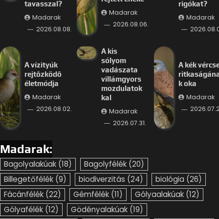
tavasszal?
rigókat?
Madarak
Madarak
Madarak
2026.08.06.
2026.08.08.
2026.08.
A kis
sólyom
A vízityúk
A kék vércs
vadászata
rejtőzködő
ritkaságán
villámgyors
életmódja
k oka
mozdulatok
Madarak
Madarak
kal
2026.08.02.
2026.07.2
Madarak
2026.07.31.
Madarak:
Bagolyalakúak
(18)
Bagolyfélék
(20)
Billegetőfélék
(9)
biodiverzitás
(24)
biológia
(26)
Fácánfélék
(22)
Gémfélék
(11)
Gólyaalakúak
(12)
Gólyafélék
(12)
Gödényalakúak
(19)