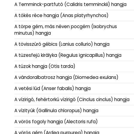
A Temminck-partfutó (Calidris temminckii) hangja
A tőkés réce hangja (Anas platyrhynchos)
A törpe gém, más néven pocgém (Ixobrychus
minutus) hangja
A tövisszúró gébics (Lanius collurio) hangja
A tüzesfejű királyka (Regulus ignicapillus) hangja
A túzok hangja (Otis tarda)
A vándoralbatrosz hangja (Diomedea exulans)
A vetési lúd (Anser fabalis) hangja
A vízirigó, fehértorkú vízirigó (Cinclus cinclus) hangja
A vízityúk (Gallinula chloropus) hangja
A vörös fogoly hangja (Alectoris rufa)
A vörös gém (Ardea purpurea) hangja