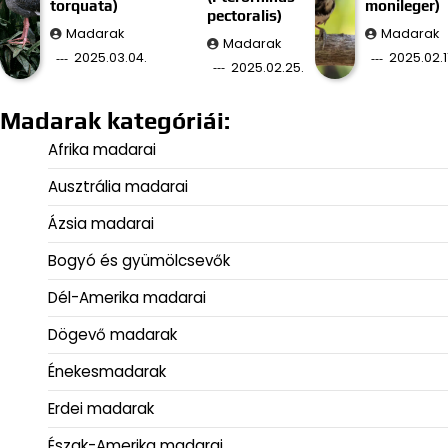
torquata)
monileger)
pectoralis)
Madarak
Madarak
Madarak
2025.03.04.
2025.02.11
2025.02.25.
Madarak kategóriái:
Afrika madarai
Ausztrália madarai
Ázsia madarai
Bogyó és gyümölcsevők
Dél-Amerika madarai
Dögevő madarak
Énekesmadarak
Erdei madarak
Észak-Amerika madarai