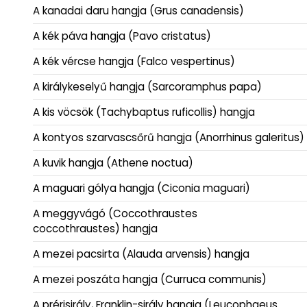
A kanadai daru hangja (Grus canadensis)
A kék páva hangja (Pavo cristatus)
A kék vércse hangja (Falco vespertinus)
A királykeselyű hangja (Sarcoramphus papa)
A kis vöcsök (Tachybaptus ruficollis) hangja
A kontyos szarvascsőrű hangja (Anorrhinus galeritus)
A kuvik hangja (Athene noctua)
A maguari gólya hangja (Ciconia maguari)
A meggyvágó (Coccothraustes
coccothraustes) hangja
A mezei pacsirta (Alauda arvensis) hangja
A mezei poszáta hangja (Curruca communis)
A prérisirály, Franklin-sirály hangja (Leucophaeus