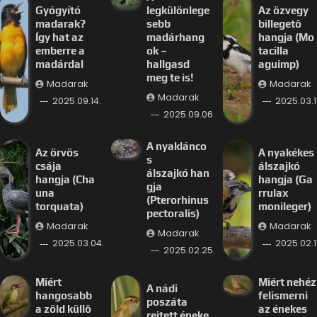
Gyógyító
legkülönlege
Az özvegy
madarak?
sebb
billegető
Így hat az
madárhang
hangja (Mo
emberre a
ok –
tacilla
madárdal
hallgasd
aguimp)
meg te is!
Madarak
Madarak
Madarak
2025.09.14.
2025.03.11
2025.09.06.
A nyaklánco
Az örvös
A nyakékes
s
csája
álszajkó
álszajkó han
hangja (Cha
hangja (Ga
gja
una
rrulax
(Pterorhinus
torquata)
monileger)
pectoralis)
Madarak
Madarak
Madarak
2025.03.04.
2025.02.11
2025.02.25.
Miért
Miért nehéz
A nádi
hangosabb
felismerni
poszáta
a zöld küllő
az énekes
rejtett éneke