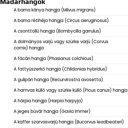
Madárhangok
A barna kánya hangja (Milvus migrans)
A barna rétihéja hangja (Circus aeruginosus)
A csonttollú hangja (Bombycilla garrulus)
A dolmányos varjú vagy szürke varjú (Corvus
cornix) hangja
A fácán hangja (Phasianus colchicus)
A fattyúszerkő hangja (Chlidonias hybridus)
A gulipán hangja (Recurvirostra avosetta)
A hamvas küllő vagy szürke küllő (Picus canus) hangja
A hárpia hangja (Harpia harpyja)
A jeges búvár hangja (Gavia immer)
A kaffer szarvasvarjú hangja (Bucorvus leadbeateri)