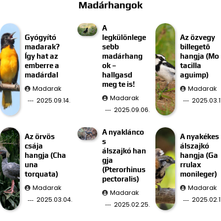
Madárhangok
A
Gyógyító
legkülönlege
Az özvegy
madarak?
sebb
billegető
Így hat az
madárhang
hangja (Mo
emberre a
ok –
tacilla
madárdal
hallgasd
aguimp)
meg te is!
Madarak
Madarak
Madarak
2025.09.14.
2025.03.11
2025.09.06.
A nyaklánco
Az örvös
A nyakékes
s
csája
álszajkó
álszajkó han
hangja (Cha
hangja (Ga
gja
una
rrulax
(Pterorhinus
torquata)
monileger)
pectoralis)
Madarak
Madarak
Madarak
2025.03.04.
2025.02.11
2025.02.25.