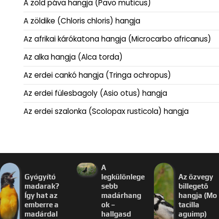
A zöld páva hangja (Pavo muticus)
A zöldike (Chloris chloris) hangja
Az afrikai kárókatona hangja (Microcarbo africanus)
Az alka hangja (Alca torda)
Az erdei cankó hangja (Tringa ochropus)
Az erdei fülesbagoly (Asio otus) hangja
Az erdei szalonka (Scolopax rusticola) hangja
A
Gyógyító
legkülönlege
Az özvegy
madarak?
sebb
billegető
Így hat az
madárhang
hangja (Mo
emberre a
ok –
tacilla
madárdal
hallgasd
aguimp)