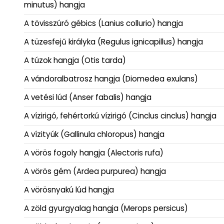
minutus) hangja
A tövisszúró gébics (Lanius collurio) hangja
A tüzesfejű királyka (Regulus ignicapillus) hangja
A túzok hangja (Otis tarda)
A vándoralbatrosz hangja (Diomedea exulans)
A vetési lúd (Anser fabalis) hangja
A vízirigó, fehértorkú vízirigó (Cinclus cinclus) hangja
A vízityúk (Gallinula chloropus) hangja
A vörös fogoly hangja (Alectoris rufa)
A vörös gém (Ardea purpurea) hangja
A vörösnyakú lúd hangja
A zöld gyurgyalag hangja (Merops persicus)