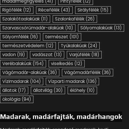
madármegfigyelés
(41)
Pintyfélék
(12)
Rigófélék
(12)
Récefélék
(43)
Sirályfélék
(15)
Szalakótaalakúak
(11)
Szalonkafélék
(26)
Szarvascsőrűmadár-alakúak
(10)
Sólyomalakúak
(13)
Sólyomfélék
(16)
természet
(101)
természetvédelem
(12)
Tyúkalakúak
(24)
vadon
(19)
vadászat
(13)
Varjúfélék
(18)
Verébalakúak
(154)
viselkedés
(12)
Vágómadár-alakúak
(36)
Vágómadárfélék
(36)
Vízimadarak
(104)
Vízparti madarak
(136)
állatok
(17)
állatvilág
(30)
élőhely
(10)
ökológia
(94)
Madarak, madárfajták, madárhangok