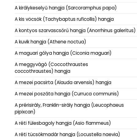
A királykeselyű hangja (Sarcoramphus papa)
A kis vöcsök (Tachybaptus ruficollis) hangja
A kontyos szarvascsőrű hangja (Anorrhinus galeritus)
A kuvik hangja (Athene noctua)
A maguari gólya hangja (Ciconia maguari)
A meggyvágó (Coccothraustes
coccothraustes) hangja
A mezei pacsirta (Alauda arvensis) hangja
A mezei poszáta hangja (Curruca communis)
A prérisirály, Franklin-sirály hangja (Leucophaeus
pipixcan)
A réti fülesbagoly hangja (Asio flammeus)
A réti tücsökmadár hangja (Locustella naevia)