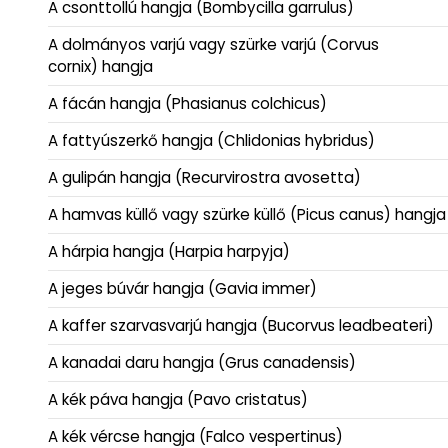
A csonttollú hangja (Bombycilla garrulus)
A dolmányos varjú vagy szürke varjú (Corvus
cornix) hangja
A fácán hangja (Phasianus colchicus)
A fattyúszerkő hangja (Chlidonias hybridus)
A gulipán hangja (Recurvirostra avosetta)
A hamvas küllő vagy szürke küllő (Picus canus) hangja
A hárpia hangja (Harpia harpyja)
A jeges búvár hangja (Gavia immer)
A kaffer szarvasvarjú hangja (Bucorvus leadbeateri)
A kanadai daru hangja (Grus canadensis)
A kék páva hangja (Pavo cristatus)
A kék vércse hangja (Falco vespertinus)