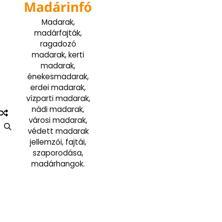
Madárinfó
Skip
to
Madarak,
content
madárfajták,
ragadozó
madarak, kerti
madarak,
énekesmadarak,
erdei madarak,
vízparti madarak,
nádi madarak,
városi madarak,
védett madarak
jellemzői, fajtái,
szaporodása,
madárhangok.