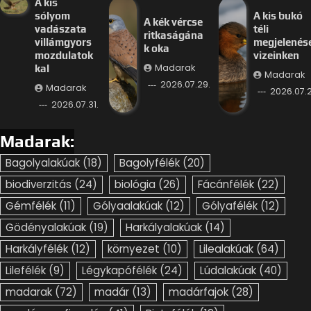
A kis
sólyom
A kis bukó
A kék vércse
vadászata
téli
ritkaságána
villámgyors
megjelenés
k oka
mozdulatok
vizeinken
Madarak
kal
Madarak
2026.07.29.
Madarak
2026.07.2
2026.07.31.
Madarak:
Bagolyalakúak
(18)
Bagolyfélék
(20)
biodiverzitás
(24)
biológia
(26)
Fácánfélék
(22)
Gémfélék
(11)
Gólyaalakúak
(12)
Gólyafélék
(12)
Gödényalakúak
(19)
Harkályalakúak
(14)
Harkályfélék
(12)
környezet
(10)
Lilealakúak
(64)
Lilefélék
(9)
Légykapófélék
(24)
Lúdalakúak
(40)
madarak
(72)
madár
(13)
madárfajok
(28)