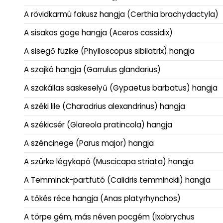
A rövidkarmú fakusz hangja (Certhia brachydactyla)
A sisakos goge hangja (Aceros cassidix)
A sisegő füzike (Phylloscopus sibilatrix) hangja
A szajkó hangja (Garrulus glandarius)
A szakállas saskeselyű (Gypaetus barbatus) hangja
A széki lile (Charadrius alexandrinus) hangja
A székicsér (Glareola pratincola) hangja
A széncinege (Parus major) hangja
A szürke légykapó (Muscicapa striata) hangja
A Temminck-partfutó (Calidris temminckii) hangja
A tőkés réce hangja (Anas platyrhynchos)
A törpe gém, más néven pocgém (Ixobrychus