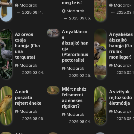
meg te is!
Madarak
Madarak
Madarak
2025.09.14.
2025.03.11
2025.09.06.
A nyaklánco
Az örvös
A nyakékes
s
csája
álszajkó
álszajkó han
hangja (Cha
hangja (Ga
gja
una
rrulax
(Pterorhinus
torquata)
monileger)
pectoralis)
Madarak
Madarak
Madarak
2025.03.04.
2025.02.11
2025.02.25.
Miért nehéz
A nádi
A vízityúk
felismerni
poszáta
rejtőzködő
az énekes
rejtett éneke
életmódja
rigókat?
Madarak
Madarak
Madarak
2026.08.06.
2026.08.
2026.08.04.