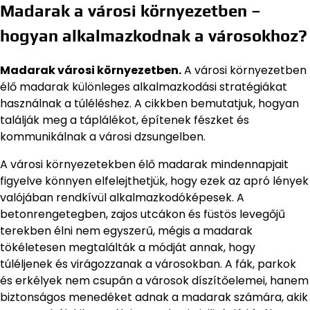
Madarak a városi környezetben –
hogyan alkalmazkodnak a városokhoz?
Madarak városi környezetben.
A városi környezetben
élő madarak különleges alkalmazkodási stratégiákat
használnak a túléléshez. A cikkben bemutatjuk, hogyan
találják meg a táplálékot, építenek fészket és
kommunikálnak a városi dzsungelben.
A városi környezetekben élő madarak mindennapjait
figyelve könnyen elfelejthetjük, hogy ezek az apró lények
valójában rendkívül alkalmazkodóképesek. A
betonrengetegben, zajos utcákon és füstös levegőjű
terekben élni nem egyszerű, mégis a madarak
tökéletesen megtalálták a módját annak, hogy
túléljenek és virágozzanak a városokban. A fák, parkok
és erkélyek nem csupán a városok díszítőelemei, hanem
biztonságos menedéket adnak a madarak számára, akik