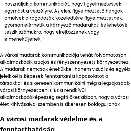
használják a kommunikációt, hogy figyelmeztessék
egymást a veszélyre. Az éles, figyelmeztető hangok,
amelyek a ragadozók közeledtére figyelmeztetnek,
gyorsan elérhetik a környező madarakat, és lehetővé
teszik számukra, hogy elrejtőzzenek vagy
elmeneküljenek.
A városi madarak kommunikációja tehát folyamatosan
alkalmazkodik a zajos és fényszennyezett környezethez.
A madarak nemcsak énekükkel, hanem vizuális és egyéb
jeleikkel is képesek fenntartani a kapcsolatot a
társakkal, és sikeresen kommunikálni még a legzajosabb
városi környezetben is. Ez a rendkívüli
alkalmazkodóképesség segíti őket abban, hogy a városi
élet kihívásaival szemben is sikeresen boldoguljanak
A városi madarak védelme és a
fenntarthatóság