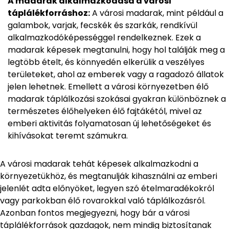
A madarak alkalmazkodása a városi
táplálékforráshoz:
A városi madarak, mint például a
galambok, varjak, fecskék és szarkák, rendkívül
alkalmazkodóképességgel rendelkeznek. Ezek a
madarak képesek megtanulni, hogy hol találják meg a
legtöbb ételt, és könnyedén elkerülik a veszélyes
területeket, ahol az emberek vagy a ragadozó állatok
jelen lehetnek. Emellett a városi környezetben élő
madarak táplálkozási szokásai gyakran különböznek a
természetes élőhelyeken élő fajtákétól, mivel az
emberi aktivitás folyamatosan új lehetőségeket és
kihívásokat teremt számukra.
A városi madarak tehát képesek alkalmazkodni a
környezetükhöz, és megtanulják kihasználni az emberi
jelenlét adta előnyöket, legyen szó ételmaradékokról
vagy parkokban élő rovarokkal való táplálkozásról.
Azonban fontos megjegyezni, hogy bár a városi
táplálékforrások gazdagok, nem mindig biztosítanak