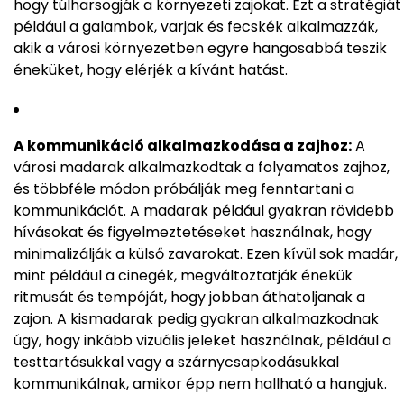
hogy túlharsogják a környezeti zajokat. Ezt a stratégiát
például a galambok, varjak és fecskék alkalmazzák,
akik a városi környezetben egyre hangosabbá teszik
éneküket, hogy elérjék a kívánt hatást.
A kommunikáció alkalmazkodása a zajhoz:
A
városi madarak alkalmazkodtak a folyamatos zajhoz,
és többféle módon próbálják meg fenntartani a
kommunikációt. A madarak például gyakran rövidebb
hívásokat és figyelmeztetéseket használnak, hogy
minimalizálják a külső zavarokat. Ezen kívül sok madár,
mint például a cinegék, megváltoztatják énekük
ritmusát és tempóját, hogy jobban áthatoljanak a
zajon. A kismadarak pedig gyakran alkalmazkodnak
úgy, hogy inkább vizuális jeleket használnak, például a
testtartásukkal vagy a szárnycsapkodásukkal
kommunikálnak, amikor épp nem hallható a hangjuk.