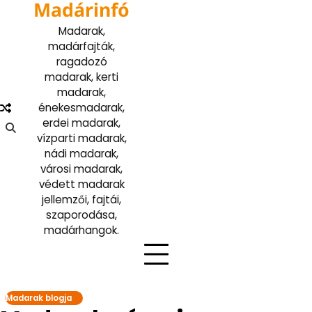
Madárinfó
Skip
to
Madarak,
content
madárfajták,
ragadozó
madarak, kerti
madarak,
énekesmadarak,
erdei madarak,
vízparti madarak,
nádi madarak,
városi madarak,
védett madarak
jellemzői, fajtái,
szaporodása,
madárhangok.
Madarak blogja