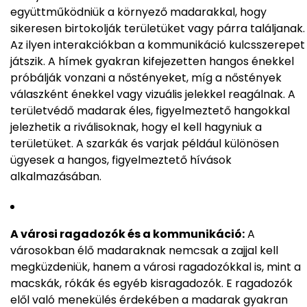
együttműködniük a környező madarakkal, hogy
sikeresen birtokolják területüket vagy párra találjanak.
Az ilyen interakciókban a kommunikáció kulcsszerepet
játszik. A hímek gyakran kifejezetten hangos énekkel
próbálják vonzani a nőstényeket, míg a nőstények
válaszként énekkel vagy vizuális jelekkel reagálnak. A
területvédő madarak éles, figyelmeztető hangokkal
jelezhetik a riválisoknak, hogy el kell hagyniuk a
területüket. A szarkák és varjak például különösen
ügyesek a hangos, figyelmeztető hívások
alkalmazásában.
A városi ragadozók és a kommunikáció:
A
városokban élő madaraknak nemcsak a zajjal kell
megküzdeniük, hanem a városi ragadozókkal is, mint a
macskák, rókák és egyéb kisragadozók. E ragadozók
elől való menekülés érdekében a madarak gyakran