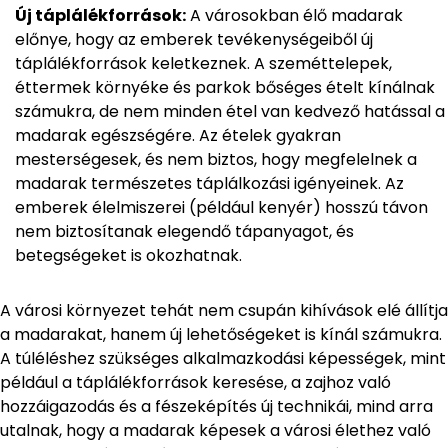
Új táplálékforrások:
A városokban élő madarak
előnye, hogy az emberek tevékenységeiből új
táplálékforrások keletkeznek. A szeméttelepek,
éttermek környéke és parkok bőséges ételt kínálnak
számukra, de nem minden étel van kedvező hatással a
madarak egészségére. Az ételek gyakran
mesterségesek, és nem biztos, hogy megfelelnek a
madarak természetes táplálkozási igényeinek. Az
emberek élelmiszerei (például kenyér) hosszú távon
nem biztosítanak elegendő tápanyagot, és
betegségeket is okozhatnak.
A városi környezet tehát nem csupán kihívások elé állítja
a madarakat, hanem új lehetőségeket is kínál számukra.
A túléléshez szükséges alkalmazkodási képességek, mint
például a táplálékforrások keresése, a zajhoz való
hozzáigazodás és a fészeképítés új technikái, mind arra
utalnak, hogy a madarak képesek a városi élethez való