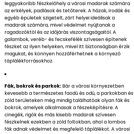
leggyakoribb fészkelőhely a városi madarak számára
az erkélyek, padlások és tetőterek. A házak, irodák és
egyéb épületek szigetelt, zárt helyei ideálisak a
madarak számára, mivel védelmet nyújtanak a
ragadozóktól és az időjárás viszontagságaitól. A
galambok, veréb- és fecskefélék szívesen építenek
fészket az ilyen helyeken, mivel itt biztonságban érzik
magukat, és könnyen hozzáférhetnek a környező
táplálékforrásokhoz.
Fák, bokrok és parkok:
Bár a városi környezetben
kevesebb a természetes faodú és odú, a parkokban és
zöld területeken még mindig találhatóak olyan fák és
bokrok, amelyek alkalmasak a fészeképítésre. A
cinegék, rigók és más kisebb madarak szívesen
fészkelnek ezekben a zöld foltokban, ahol a lombos
fák adnak védelmet és megfelelő táplálékot. A városi