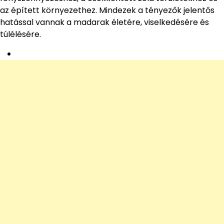
az épített környezethez. Mindezek a tényezők jelentős
hatással vannak a madarak életére, viselkedésére és
túlélésére.