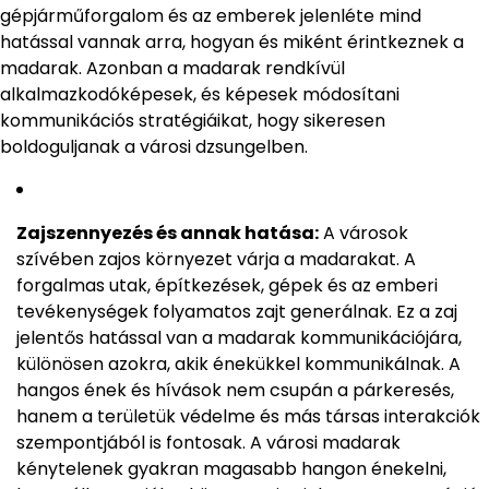
gépjárműforgalom és az emberek jelenléte mind
hatással vannak arra, hogyan és miként érintkeznek a
madarak. Azonban a madarak rendkívül
alkalmazkodóképesek, és képesek módosítani
kommunikációs stratégiáikat, hogy sikeresen
boldoguljanak a városi dzsungelben.
Zajszennyezés és annak hatása:
A városok
szívében zajos környezet várja a madarakat. A
forgalmas utak, építkezések, gépek és az emberi
tevékenységek folyamatos zajt generálnak. Ez a zaj
jelentős hatással van a madarak kommunikációjára,
különösen azokra, akik énekükkel kommunikálnak. A
hangos ének és hívások nem csupán a párkeresés,
hanem a területük védelme és más társas interakciók
szempontjából is fontosak. A városi madarak
kénytelenek gyakran magasabb hangon énekelni,