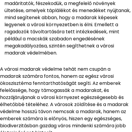
madáritatók, fészekodúk, a megfelelő növények
ültetése, amelyek táplálékot és menedéket nyújtanak,
mind segítenek abban, hogy a madarak képesek
legyenek a városi környezetben is élni. Emellett a
ragadozók távoltartására tett intézkedések, mint
például a macskák szabadon engedésének
megakadályozása, szintén segíthetnek a városi
madarak védelmében.
A városi madarak védelme tehát nem csupán a
madarak számára fontos, hanem az egész városi
ökoszisztéma fenntarthatóságát segíti. Az emberek
felelőssége, hogy támogassák a madarakat, és
hozzájáruljanak a városi környezet egészségesebb és
élhetőbbé tételéhez. A városok zöldítése és a madarak
védelme hosszú távon nemcsak a madarak, hanem az
emberek számára is előnyös, hiszen egy egészséges,
biodiverzitásban gazdag város mindenki számára jobb