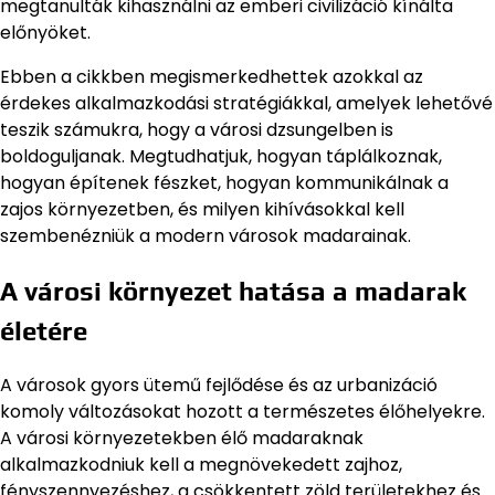
megtanulták kihasználni az emberi civilizáció kínálta
előnyöket.
Ebben a cikkben megismerkedhettek azokkal az
érdekes alkalmazkodási stratégiákkal, amelyek lehetővé
teszik számukra, hogy a városi dzsungelben is
boldoguljanak. Megtudhatjuk, hogyan táplálkoznak,
hogyan építenek fészket, hogyan kommunikálnak a
zajos környezetben, és milyen kihívásokkal kell
szembenézniük a modern városok madarainak.
A városi környezet hatása a madarak
életére
A városok gyors ütemű fejlődése és az urbanizáció
komoly változásokat hozott a természetes élőhelyekre.
A városi környezetekben élő madaraknak
alkalmazkodniuk kell a megnövekedett zajhoz,
fényszennyezéshez, a csökkentett zöld területekhez és