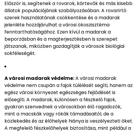
Először is, segítenek a rovarok, kártevők és más kisebb
állatok populációjának szabályozásában. A rovarirtó
szerek használatának csökkentése és a madarak
jelenléte hozzájárulhat a városi ökoszisztéma
fenntarthatóságához. Ezen kívül a madarak a
beporzásban és a magterjesztésben is szerepet
játszanak, miközben gazdagítják a városok biológiai
sokféleségét.
A városi madarak védelme:
A városi madarak
védelme nem csupán a fajok túlélését segíti, hanem az
egész városi környezet egészséges fejlődését is
elősegíti. A madarak, különösen a fészkelő fajok,
gyakran szenvednek a városokban élő ragadozók,
mint a macskák vagy rókák támadásaitól, de a
közlekedés és az élőhelyek hiánya is veszélyezteti őket.
A megfelelő fészkelőhelyek biztosítása, mint például a