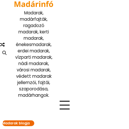
Madárinfó
Skip
to
Madarak,
content
madárfajták,
ragadozó
madarak, kerti
madarak,
énekesmadarak,
erdei madarak,
vízparti madarak,
nádi madarak,
városi madarak,
védett madarak
jellemzői, fajtái,
szaporodása,
madárhangok.
Madarak blogja