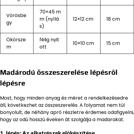
70×45 m
Vörösbe
m (nyílá
12×12 cm
18 cm
gy
s)
Ökörsze
félig nyit
10×10 cm
15 cm
m
ott
Madárodú összeszerelése lépésről
lépésre
Most, hogy minden anyag és méret a rendelkezésedre
áll, következhet az összeszerelés. A folyamat nem túl
bonyolult, de néhány apró részletre érdemes odafigyelni,
hogy az odú hosszú éveken át szolgálja a madarakat.
1. lépés: Az alkatrészek előkészítése