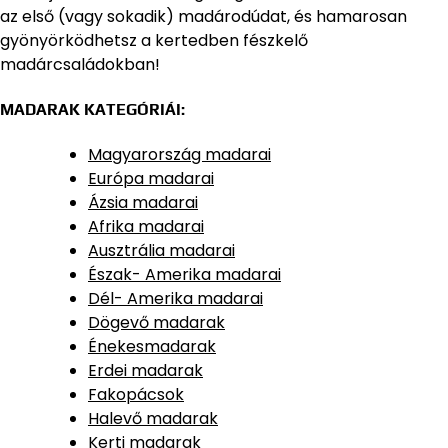
az első (vagy sokadik) madárodúdat, és hamarosan
gyönyörködhetsz a kertedben fészkelő
madárcsaládokban!
MADARAK KATEGÓRIÁI:
Magyarország madarai
Európa madarai
Ázsia madarai
Afrika madarai
Ausztrália madarai
Észak- Amerika madarai
Dél- Amerika madarai
Dögevő madarak
Énekesmadarak
Erdei madarak
Fakopácsok
Halevő madarak
Kerti madarak