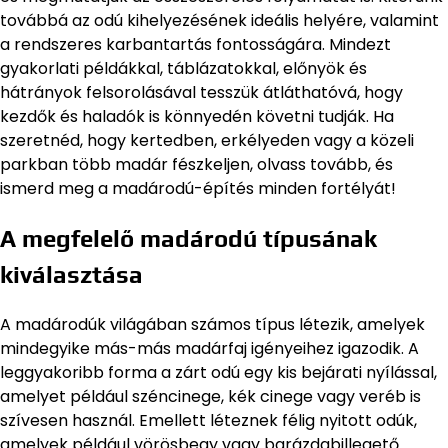
továbbá az odú kihelyezésének ideális helyére, valamint
a rendszeres karbantartás fontosságára. Mindezt
gyakorlati példákkal, táblázatokkal, előnyök és
hátrányok felsorolásával tesszük átláthatóvá, hogy
kezdők és haladók is könnyedén követni tudják. Ha
szeretnéd, hogy kertedben, erkélyeden vagy a közeli
parkban több madár fészkeljen, olvass tovább, és
ismerd meg a madárodú-építés minden fortélyát!
A megfelelő madárodú típusának
kiválasztása
A madárodúk világában számos típus létezik, amelyek
mindegyike más-más madárfaj igényeihez igazodik. A
leggyakoribb forma a zárt odú egy kis bejárati nyílással,
amelyet például széncinege, kék cinege vagy veréb is
szívesen használ. Emellett léteznek félig nyitott odúk,
amelyek például vörösbegy vagy barázdabillegető