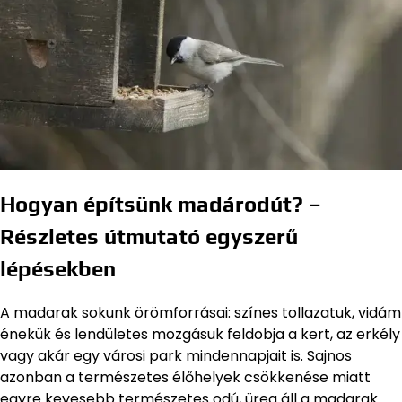
Hogyan építsünk madárodút? –
Részletes útmutató egyszerű
lépésekben
A madarak sokunk örömforrásai: színes tollazatuk, vidám
énekük és lendületes mozgásuk feldobja a kert, az erkély
vagy akár egy városi park mindennapjait is. Sajnos
azonban a természetes élőhelyek csökkenése miatt
egyre kevesebb természetes odú, üreg áll a madarak