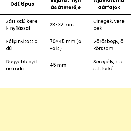
Bejárati nyíl
Ajánlott ma
Odútípus
ás átmérője
dárfajok
Zárt odú kere
Cinegék, vere
28-32 mm
k nyílással
bek
Félig nyitott o
70×45 mm (o
Vörösbegy, ö
dú
vális)
körszem
Nagyobb nyíl
Seregély, roz
45 mm
ású odú
sdafarkú