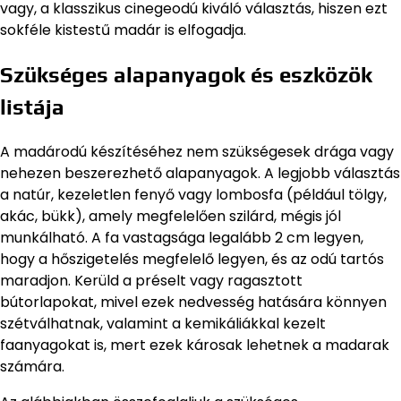
vagy, a klasszikus cinegeodú kiváló választás, hiszen ezt
sokféle kistestű madár is elfogadja.
Szükséges alapanyagok és eszközök
listája
A madárodú készítéséhez nem szükségesek drága vagy
nehezen beszerezhető alapanyagok. A legjobb választás
a natúr, kezeletlen fenyő vagy lombosfa (például tölgy,
akác, bükk), amely megfelelően szilárd, mégis jól
munkálható. A fa vastagsága legalább 2 cm legyen,
hogy a hőszigetelés megfelelő legyen, és az odú tartós
maradjon. Kerüld a préselt vagy ragasztott
bútorlapokat, mivel ezek nedvesség hatására könnyen
szétválhatnak, valamint a kemikáliákkal kezelt
faanyagokat is, mert ezek károsak lehetnek a madarak
számára.