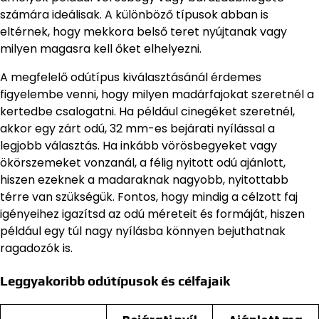
számára ideálisak. A különböző típusok abban is
eltérnek, hogy mekkora belső teret nyújtanak vagy
milyen magasra kell őket elhelyezni.
A megfelelő odútípus kiválasztásánál érdemes
figyelembe venni, hogy milyen madárfajokat szeretnél a
kertedbe csalogatni. Ha például cinegéket szeretnél,
akkor egy zárt odú, 32 mm-es bejárati nyílással a
legjobb választás. Ha inkább vörösbegyeket vagy
ökörszemeket vonzanál, a félig nyitott odú ajánlott,
hiszen ezeknek a madaraknak nagyobb, nyitottabb
térre van szükségük. Fontos, hogy mindig a célzott faj
igényeihez igazítsd az odú méreteit és formáját, hiszen
például egy túl nagy nyílásba könnyen bejuthatnak
ragadozók is.
Leggyakoribb odútípusok és célfajaik