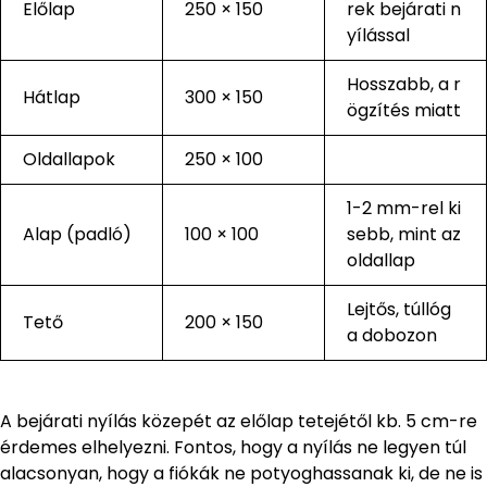
Előlap
250 × 150
rek bejárati n
yílással
Hosszabb, a r
Hátlap
300 × 150
ögzítés miatt
Oldallapok
250 × 100
1-2 mm-rel ki
Alap (padló)
100 × 100
sebb, mint az
oldallap
Lejtős, túllóg
Tető
200 × 150
a dobozon
A bejárati nyílás közepét az előlap tetejétől kb. 5 cm-re
érdemes elhelyezni. Fontos, hogy a nyílás ne legyen túl
alacsonyan, hogy a fiókák ne potyoghassanak ki, de ne is