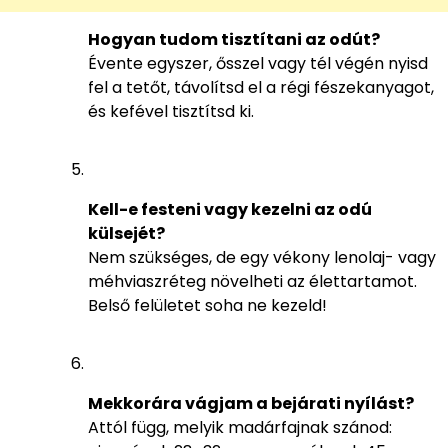
Hogyan tudom tisztítani az odút?
Évente egyszer, ősszel vagy tél végén nyisd
fel a tetőt, távolítsd el a régi fészekanyagot,
és kefével tisztítsd ki.
Kell-e festeni vagy kezelni az odú
külsejét?
Nem szükséges, de egy vékony lenolaj- vagy
méhviaszréteg növelheti az élettartamot.
Belső felületet soha ne kezeld!
Mekkorára vágjam a bejárati nyílást?
Attól függ, melyik madárfajnak szánod: