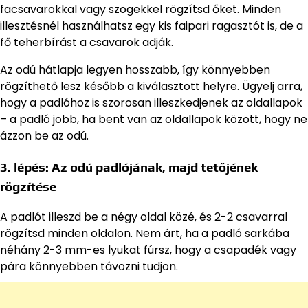
facsavarokkal vagy szögekkel rögzítsd őket. Minden
illesztésnél használhatsz egy kis faipari ragasztót is, de a
fő teherbírást a csavarok adják.
Az odú hátlapja legyen hosszabb, így könnyebben
rögzíthető lesz később a kiválasztott helyre. Ügyelj arra,
hogy a padlóhoz is szorosan illeszkedjenek az oldallapok
– a padló jobb, ha bent van az oldallapok között, hogy ne
ázzon be az odú.
3. lépés: Az odú padlójának, majd tetőjének
rögzítése
A padlót illeszd be a négy oldal közé, és 2-2 csavarral
rögzítsd minden oldalon. Nem árt, ha a padló sarkába
néhány 2-3 mm-es lyukat fúrsz, hogy a csapadék vagy
pára könnyebben távozni tudjon.