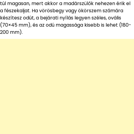
túl magasan, mert akkor a madárszülők nehezen érik el
a fészekaljat. Ha vörösbegy vagy ökörszem számára
készítesz odút, a bejárati nyílás legyen széles, ovális
(70×45 mm), és az odú magassága kisebb is lehet (180-
200 mm).