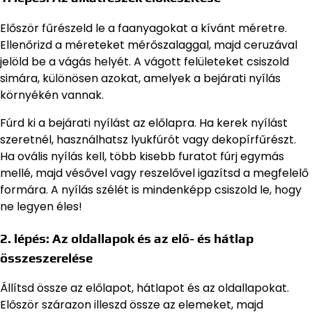
Először fűrészeld le a faanyagokat a kívánt méretre.
Ellenőrizd a méreteket mérőszalaggal, majd ceruzával
jelöld be a vágás helyét. A vágott felületeket csiszold
simára, különösen azokat, amelyek a bejárati nyílás
környékén vannak.
Fúrd ki a bejárati nyílást az előlapra. Ha kerek nyílást
szeretnél, használhatsz lyukfúrót vagy dekopírfűrészt.
Ha ovális nyílás kell, több kisebb furatot fúrj egymás
mellé, majd vésővel vagy reszelővel igazítsd a megfelelő
formára. A nyílás szélét is mindenképp csiszold le, hogy
ne legyen éles!
2. lépés: Az oldallapok és az elő- és hátlap
összeszerelése
Állítsd össze az előlapot, hátlapot és az oldallapokat.
Először szárazon illeszd össze az elemeket, majd