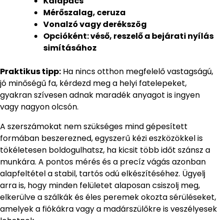
Kalapács
Mérőszalag, ceruza
Vonalzó vagy derékszög
Opcióként: véső, reszelő a bejárati nyílás
simításához
Praktikus tipp:
Ha nincs otthon megfelelő vastagságú,
jó minőségű fa, kérdezd meg a helyi fatelepeket,
gyakran szívesen adnak maradék anyagot is ingyen
vagy nagyon olcsón.
A szerszámokat nem szükséges mind gépesített
formában beszerezned, egyszerű kézi eszközökkel is
tökéletesen boldogulhatsz, ha kicsit több időt szánsz a
munkára. A pontos mérés és a precíz vágás azonban
alapfeltétel a stabil, tartós odú elkészítéséhez. Ügyelj
arra is, hogy minden felületet alaposan csiszolj meg,
elkerülve a szálkák és éles peremek okozta sérüléseket,
amelyek a fiókákra vagy a madárszülőkre is veszélyesek