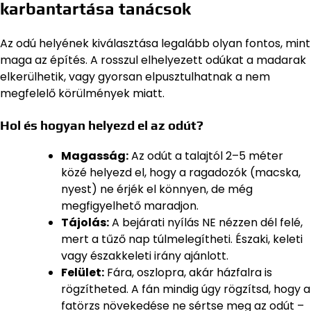
karbantartása tanácsok
Az odú helyének kiválasztása legalább olyan fontos, mint
maga az építés. A rosszul elhelyezett odúkat a madarak
elkerülhetik, vagy gyorsan elpusztulhatnak a nem
megfelelő körülmények miatt.
Hol és hogyan helyezd el az odút?
Magasság:
Az odút a talajtól 2–5 méter
közé helyezd el, hogy a ragadozók (macska,
nyest) ne érjék el könnyen, de még
megfigyelhető maradjon.
Tájolás:
A bejárati nyílás NE nézzen dél felé,
mert a tűző nap túlmelegítheti. Északi, keleti
vagy északkeleti irány ajánlott.
Felület:
Fára, oszlopra, akár házfalra is
rögzítheted. A fán mindig úgy rögzítsd, hogy a
fatörzs növekedése ne sértse meg az odút –