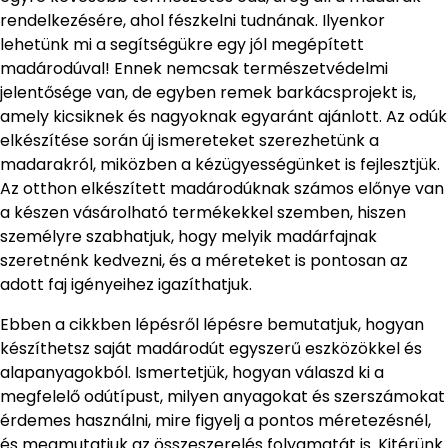
rendelkezésére, ahol fészkelni tudnának. Ilyenkor
lehetünk mi a segítségükre egy jól megépített
madárodúval! Ennek nemcsak természetvédelmi
jelentősége van, de egyben remek barkácsprojekt is,
amely kicsiknek és nagyoknak egyaránt ajánlott. Az odúk
elkészítése során új ismereteket szerezhetünk a
madarakról, miközben a kézügyességünket is fejlesztjük.
Az otthon elkészített madárodúknak számos előnye van
a készen vásárolható termékekkel szemben, hiszen
személyre szabhatjuk, hogy melyik madárfajnak
szeretnénk kedvezni, és a méreteket is pontosan az
adott faj igényeihez igazíthatjuk.
Ebben a cikkben lépésről lépésre bemutatjuk, hogyan
készíthetsz saját madárodút egyszerű eszközökkel és
alapanyagokból. Ismertetjük, hogyan válaszd ki a
megfelelő odútípust, milyen anyagokat és szerszámokat
érdemes használni, mire figyelj a pontos méretezésnél,
és megmutatjuk az összeszerelés folyamatát is. Kitérünk