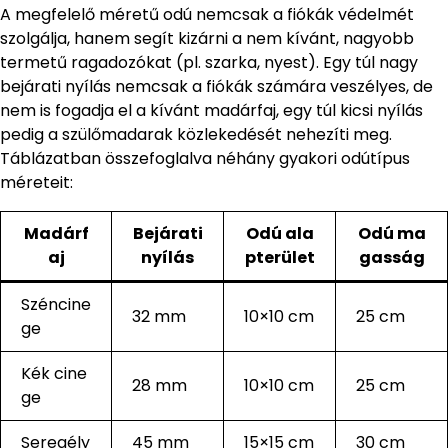
A megfelelő méretű odú nemcsak a fiókák védelmét
szolgálja, hanem segít kizárni a nem kívánt, nagyobb
termetű ragadozókat (pl. szarka, nyest). Egy túl nagy
bejárati nyílás nemcsak a fiókák számára veszélyes, de
nem is fogadja el a kívánt madárfaj, egy túl kicsi nyílás
pedig a szülőmadarak közlekedését nehezíti meg.
Táblázatban összefoglalva néhány gyakori odútípus
méreteit:
Madárf
Bejárati
Odú ala
Odú ma
aj
nyílás
pterület
gasság
Széncine
32 mm
10×10 cm
25 cm
ge
Kék cine
28 mm
10×10 cm
25 cm
ge
Seregély
45 mm
15×15 cm
30 cm