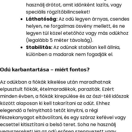
használj drótot, amit időnként lazíts, vagy
speciális rögzítőbilincseket!
Láthatóság:
Az odú legyen árnyas, csendes
helyen, ne forgalmas ösvény mellett, és ne
legyen túl közel etetőhöz vagy más odúkhoz
(legalább 5 méter távolság).
Stabilitás:
Az odúnak stabilan kell állnia,
különben a madarak nem fogadják el.
Odú karbantartása – miért fontos?
Az odúkban a fiókák kikelése után maradhatnak
elpusztult fiókák, ételmaradékok, paraziták. Ezért
minden évben, a fiókák kirepülése és az őszi-téli időszak
között alaposan ki kell takarítani az odút. Ehhez
elegendő a felnyitható tetőt kinyitni, a régi
fészekanyagot eltávolítani, és egy száraz kefével vagy
ecsettel kitisztítani a belső teret. Soha ne használj
vegyszereket! Ha az odú erősen szennyezett vagy