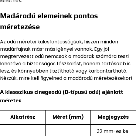
lehetnek.
Madárodú elemeinek pontos
méretezése
Az odú méretei kulcsfontosságúak, hiszen minden
madárfajnak más-más igényei vannak. Egy jól
megtervezett odú nemcsak a madarak számára teszi
lehetővé a biztonságos fészkelést, hanem tartósabb is
lesz, és könnyebben tisztítható vagy karbantartható.
Nézzük, mire kell figyelned a madárodú méretezésekor!
A klasszikus cinegeodú (B-típusú odú) ajánlott
méretei:
Alkatrész
Méret (mm)
Megjegyzés
32 mm-es ke