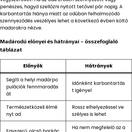
penészes, hagyd szellőzni nyitott tetővel pár napig. A
karbantartás hiánya miatt az odúban felhalmozódó
szennyeződés veszélyes lehet a következő évben költő
madarakra nézve.
Madárodú előnyei és hátrányai – összefoglaló
táblázat
Előnyök
Hátrányok
Segíti a helyi madárpo
Időnként karbantartás
pulációk fennmaradás
t igényel
át
Természetközeli élmé
Rossz elhelyezéssel ve
nyt ad
szélyes is lehet
Ha nem megfelelő az a
Egyszerű, olcsó barkác