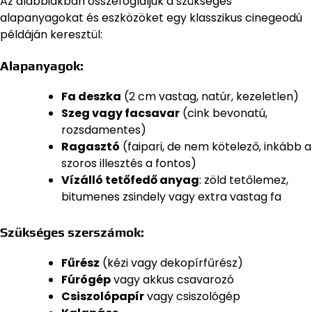
Az alábbiakban összefoglaljuk a szükséges
alapanyagokat és eszközöket egy klasszikus cinegeodú
példáján keresztül:
Alapanyagok:
Fa deszka
(2 cm vastag, natúr, kezeletlen)
Szeg vagy facsavar
(cink bevonatú,
rozsdamentes)
Ragasztó
(faipari, de nem kötelező, inkább a
szoros illesztés a fontos)
Vízálló tetőfedő anyag
: zöld tetőlemez,
bitumenes zsindely vagy extra vastag fa
Szükséges szerszámok:
Fűrész
(kézi vagy dekopírfűrész)
Fúrógép
vagy akkus csavarozó
Csiszolópapír
vagy csiszológép