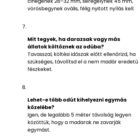
cinegének 28–32 mm, seregélynek 45 mm,
vörösbegynek ovális, félig nyitott nyílás kell.
Mit tegyek, ha darazsak vagy más
állatok költöznek az odúba?
Tavasszal, költési időszak előtt ellenőrizd, ha
szükséges, távolítsd el a nem madár eredetű
fészkeket.
Lehet-e több odút kihelyezni egymás
közelébe?
Igen, de legalább 5 méter távolság legyen
közöttük, hogy a madarak ne zavarják
egymást.