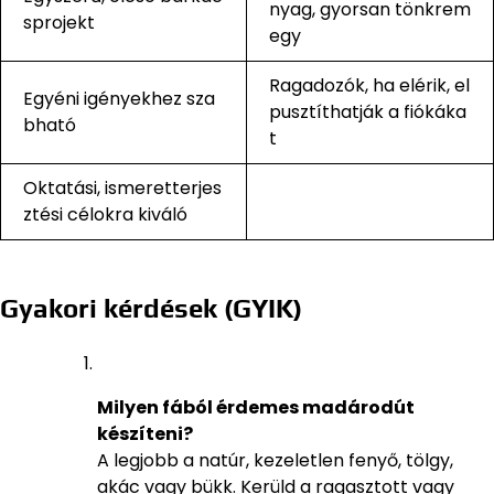
nyag, gyorsan tönkrem
sprojekt
egy
Ragadozók, ha elérik, el
Egyéni igényekhez sza
pusztíthatják a fiókáka
bható
t
Oktatási, ismeretterjes
ztési célokra kiváló
Gyakori kérdések (GYIK)
Milyen fából érdemes madárodút
készíteni?
A legjobb a natúr, kezeletlen fenyő, tölgy,
akác vagy bükk. Kerüld a ragasztott vagy