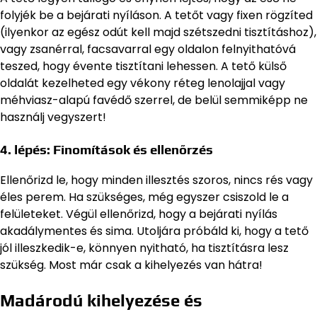
folyjék be a bejárati nyíláson. A tetőt vagy fixen rögzíted
(ilyenkor az egész odút kell majd szétszedni tisztításhoz),
vagy zsanérral, facsavarral egy oldalon felnyithatóvá
teszed, hogy évente tisztítani lehessen. A tető külső
oldalát kezelheted egy vékony réteg lenolajjal vagy
méhviasz-alapú favédő szerrel, de belül semmiképp ne
használj vegyszert!
4. lépés: Finomítások és ellenőrzés
Ellenőrizd le, hogy minden illesztés szoros, nincs rés vagy
éles perem. Ha szükséges, még egyszer csiszold le a
felületeket. Végül ellenőrizd, hogy a bejárati nyílás
akadálymentes és sima. Utoljára próbáld ki, hogy a tető
jól illeszkedik-e, könnyen nyitható, ha tisztításra lesz
szükség. Most már csak a kihelyezés van hátra!
Madárodú kihelyezése és