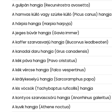
A gulipán hangja (Recurvirostra avosetta)
A hamvas küllő vagy szürke küllő (Picus canus) hangja
A hárpia hangja (Harpia harpyja)
A jeges búvár hangja (Gavia immer)
A kaffer szarvasvarjú hangja (Bucorvus leadbeateri)
A kanadai daru hangja (Grus canadensis)
A kék páva hangja (Pavo cristatus)
A kék vércse hangja (Falco vespertinus)
A királykeselyű hangja (Sarcoramphus papa)
A kis vöcsök (Tachybaptus ruficollis) hangja
A kontyos szarvascsőrű hangja (Anorrhinus galeritus)
A kuvik hangja (Athene noctua)