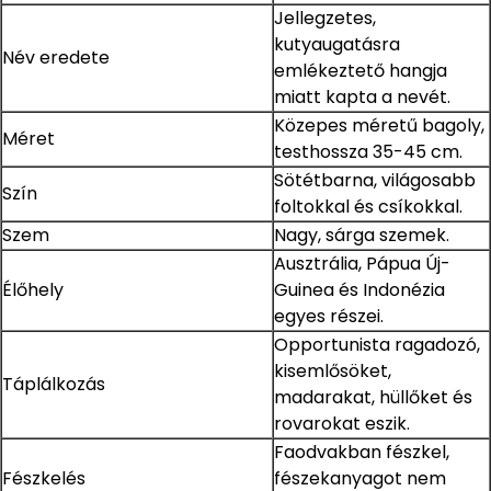
Jellegzetes,
kutyaugatásra
Név eredete
emlékeztető hangja
miatt kapta a nevét.
Közepes méretű bagoly,
Méret
testhossza 35-45 cm.
Sötétbarna, világosabb
Szín
foltokkal és csíkokkal.
Szem
Nagy, sárga szemek.
Ausztrália, Pápua Új-
Élőhely
Guinea és Indonézia
egyes részei.
Opportunista ragadozó,
kisemlősöket,
Táplálkozás
madarakat, hüllőket és
rovarokat eszik.
Faodvakban fészkel,
Fészkelés
fészekanyagot nem