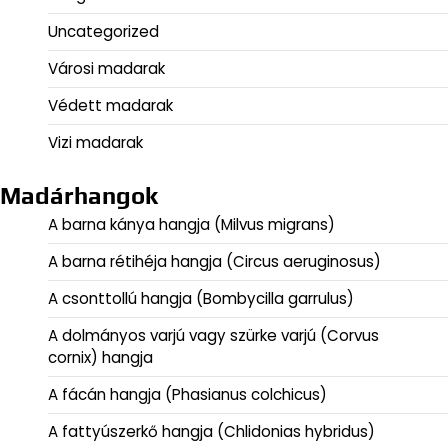
Uncategorized
Városi madarak
Védett madarak
Vizi madarak
Madárhangok
A barna kánya hangja (Milvus migrans)
A barna rétihéja hangja (Circus aeruginosus)
A csonttollú hangja (Bombycilla garrulus)
A dolmányos varjú vagy szürke varjú (Corvus
cornix) hangja
A fácán hangja (Phasianus colchicus)
A fattyúszerkő hangja (Chlidonias hybridus)