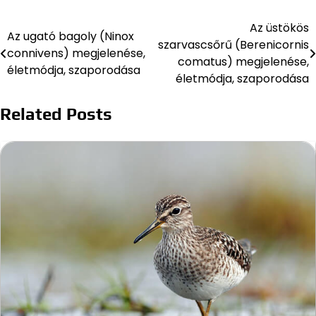
Az üstökös
Bejegyzés
Az ugató bagoly (Ninox
szarvascsőrű (Berenicornis
connivens) megjelenése,
navigáció
comatus) megjelenése,
életmódja, szaporodása
életmódja, szaporodása
Related Posts