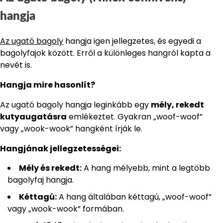
hangja
Az ugató bagoly
hangja igen jellegzetes, és egyedi a
bagolyfajok között. Erről a különleges hangról kapta a
nevét is.
Hangja mire hasonlít?
Az ugató bagoly hangja leginkább egy
mély, rekedt
kutyaugatásra
emlékeztet. Gyakran „woof-woof”
vagy „wook-wook” hangként írják le.
Hangjának jellegzetességei:
Mély és rekedt:
A hang mélyebb, mint a legtöbb
bagolyfaj hangja.
Kéttagú:
A hang általában kéttagú, „woof-woof”
vagy „wook-wook” formában.