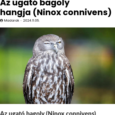
Az ugató bagoly
hangja (Ninox connivens)
Madarak
2024.11.05.
Az ugató bagoly (Ninox connivens)