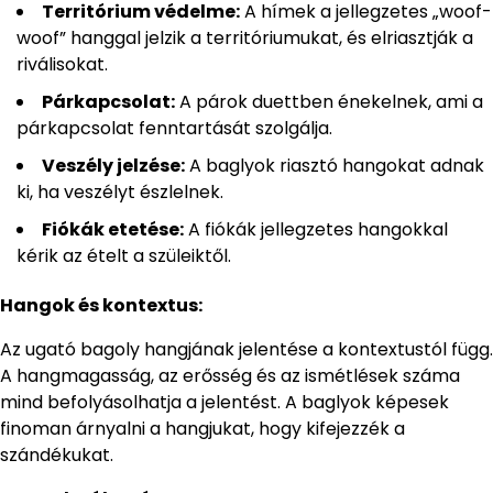
Territórium védelme:
A hímek a jellegzetes „woof-
woof” hanggal jelzik a territóriumukat, és elriasztják a
riválisokat.
Párkapcsolat:
A párok duettben énekelnek, ami a
párkapcsolat fenntartását szolgálja.
Veszély jelzése:
A baglyok riasztó hangokat adnak
ki, ha veszélyt észlelnek.
Fiókák etetése:
A fiókák jellegzetes hangokkal
kérik az ételt a szüleiktől.
Hangok és kontextus:
Az ugató bagoly hangjának jelentése a kontextustól függ.
A hangmagasság, az erősség és az ismétlések száma
mind befolyásolhatja a jelentést. A baglyok képesek
finoman árnyalni a hangjukat, hogy kifejezzék a
szándékukat.