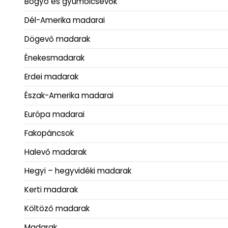
Bogyó és gyümölcsevők
Dél-Amerika madarai
Dögevő madarak
Énekesmadarak
Erdei madarak
Észak-Amerika madarai
Európa madarai
Fakopáncsok
Halevő madarak
Hegyi – hegyvidéki madarak
Kerti madarak
Költöző madarak
Madarak