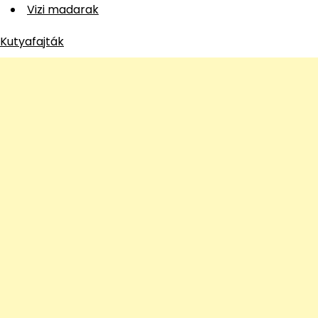
Vizi madarak
Kutyafajták