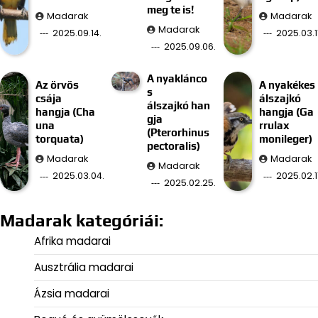
meg te is!
Madarak
Madarak
Madarak
2025.09.14.
2025.03.11
2025.09.06.
A nyaklánco
Az örvös
A nyakékes
s
csája
álszajkó
álszajkó han
hangja (Cha
hangja (Ga
gja
una
rrulax
(Pterorhinus
torquata)
monileger)
pectoralis)
Madarak
Madarak
Madarak
2025.03.04.
2025.02.11
2025.02.25.
Madarak kategóriái:
Afrika madarai
Ausztrália madarai
Ázsia madarai