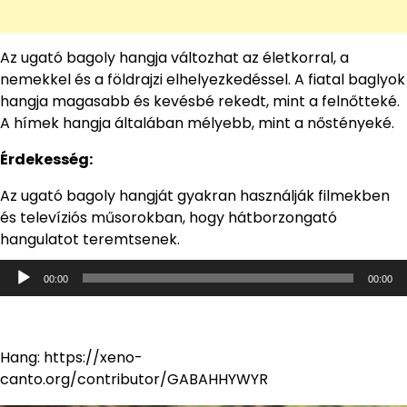
Az ugató bagoly hangja változhat az életkorral, a
nemekkel és a földrajzi elhelyezkedéssel. A fiatal baglyok
hangja magasabb és kevésbé rekedt, mint a felnőtteké.
A hímek hangja általában mélyebb, mint a nőstényeké.
Érdekesség:
Az ugató bagoly hangját gyakran használják filmekben
és televíziós műsorokban, hogy hátborzongató
hangulatot teremtsenek.
Audió
00:00
00:00
lejátszó
Hang: https://xeno-
canto.org/contributor/GABAHHYWYR