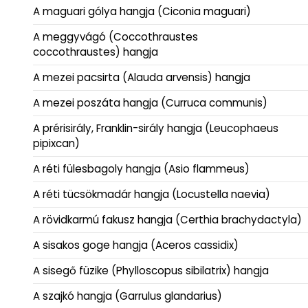
A maguari gólya hangja (Ciconia maguari)
A meggyvágó (Coccothraustes
coccothraustes) hangja
A mezei pacsirta (Alauda arvensis) hangja
A mezei poszáta hangja (Curruca communis)
A prérisirály, Franklin-sirály hangja (Leucophaeus
pipixcan)
A réti fülesbagoly hangja (Asio flammeus)
A réti tücsökmadár hangja (Locustella naevia)
A rövidkarmú fakusz hangja (Certhia brachydactyla)
A sisakos goge hangja (Aceros cassidix)
A sisegő füzike (Phylloscopus sibilatrix) hangja
A szajkó hangja (Garrulus glandarius)