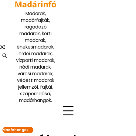
Madárinfó
Skip
to
Madarak,
content
madárfajták,
ragadozó
madarak, kerti
madarak,
énekesmadarak,
erdei madarak,
vízparti madarak,
nádi madarak,
városi madarak,
védett madarak
jellemzői, fajtái,
szaporodása,
madárhangok.
Madárhangok