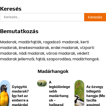
Keresés
Keresés:
Bemutatkozás
Madarak, madárfajták, ragadozó madarak, kerti
madarak, énekesmadarak, erdei madarak, vízparti
madarak, nádi madarak, városi madarak, védett
madarak jellemzői, fajtái, szaporodása, madárhangok.
Madárhangok
A
Gyógyító
legkülönlege
Az özvegy
madarak?
sebb
billegető
Így hat az
madárhang
hangja (Mo
emberre a
ok –
tacilla
madárdal
hallgasd
aguimp)