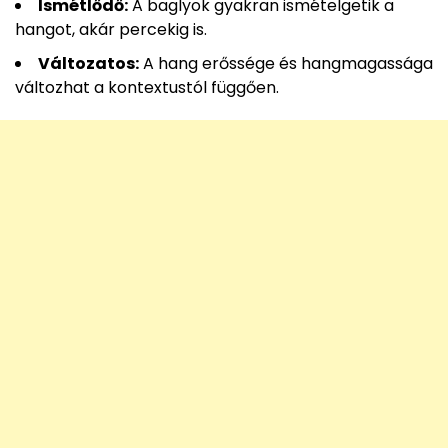
Ismétlődő:
A baglyok gyakran ismételgetik a
hangot, akár percekig is.
Változatos:
A hang erőssége és hangmagassága
változhat a kontextustól függően.