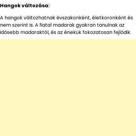
Hangok változása:
A hangok változhatnak évszakonként, életkoronként és
nem szerint is. A fiatal madarak gyakran tanulnak az
idősebb madaraktól, és az énekük fokozatosan fejlődik.