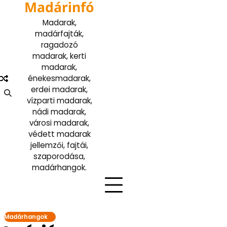
Madárinfó
Skip
to
Madarak,
content
madárfajták,
ragadozó
madarak, kerti
madarak,
énekesmadarak,
erdei madarak,
vízparti madarak,
nádi madarak,
városi madarak,
védett madarak
jellemzői, fajtái,
szaporodása,
madárhangok.
Madárhangok