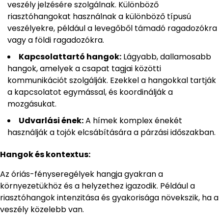
veszély jelzésére szolgálnak. Különböző
riasztóhangokat használnak a különböző típusú
veszélyekre, például a levegőből támadó ragadozókra
vagy a földi ragadozókra.
Kapcsolattartó hangok:
Lágyabb, dallamosabb
hangok, amelyek a csapat tagjai közötti
kommunikációt szolgálják. Ezekkel a hangokkal tartják
a kapcsolatot egymással, és koordinálják a
mozgásukat.
Udvarlási ének:
A hímek komplex énekét
használják a tojók elcsábítására a párzási időszakban.
Hangok és kontextus:
Az óriás-fényseregélyek hangja gyakran a
környezetükhöz és a helyzethez igazodik. Például a
riasztóhangok intenzitása és gyakorisága növekszik, ha a
veszély közelebb van.