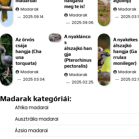
madárdal
hallgasd
aguimp)
meg te is!
Madarak
Madarak
Madarak
2025.09.14.
2025.03.11
2025.09.06.
A nyaklánco
Az örvös
A nyakékes
s
csája
álszajkó
álszajkó han
hangja (Cha
hangja (Ga
gja
una
rrulax
(Pterorhinus
torquata)
monileger)
pectoralis)
Madarak
Madarak
Madarak
2025.03.04.
2025.02.11
2025.02.25.
Madarak kategóriái:
Afrika madarai
Ausztrália madarai
Ázsia madarai