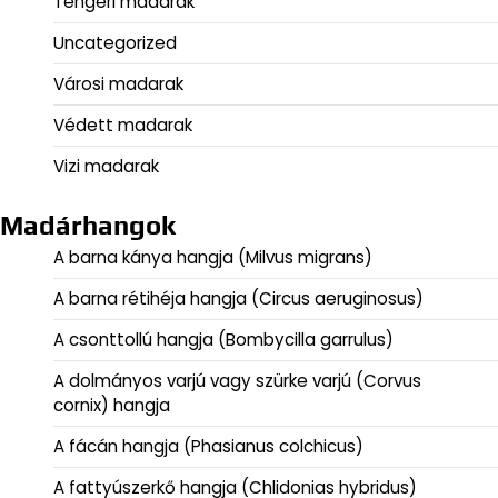
Tengeri madarak
Uncategorized
Városi madarak
Védett madarak
Vizi madarak
Madárhangok
A barna kánya hangja (Milvus migrans)
A barna rétihéja hangja (Circus aeruginosus)
A csonttollú hangja (Bombycilla garrulus)
A dolmányos varjú vagy szürke varjú (Corvus
cornix) hangja
A fácán hangja (Phasianus colchicus)
A fattyúszerkő hangja (Chlidonias hybridus)