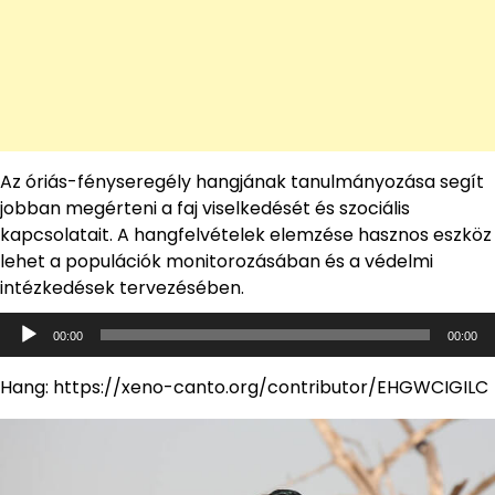
Az óriás-fényseregély hangjának tanulmányozása segít
jobban megérteni a faj viselkedését és szociális
kapcsolatait. A hangfelvételek elemzése hasznos eszköz
lehet a populációk monitorozásában és a védelmi
intézkedések tervezésében.
Audió
00:00
00:00
lejátszó
Hang: https://xeno-canto.org/contributor/EHGWCIGILC