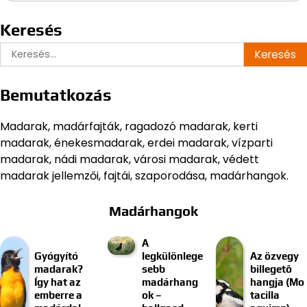
Keresés
Keresés:
Bemutatkozás
Madarak, madárfajták, ragadozó madarak, kerti
madarak, énekesmadarak, erdei madarak, vízparti
madarak, nádi madarak, városi madarak, védett
madarak jellemzői, fajtái, szaporodása, madárhangok.
Madárhangok
A
Gyógyító
legkülönlege
Az özvegy
madarak?
sebb
billegető
Így hat az
madárhang
hangja (Mo
emberre a
ok –
tacilla