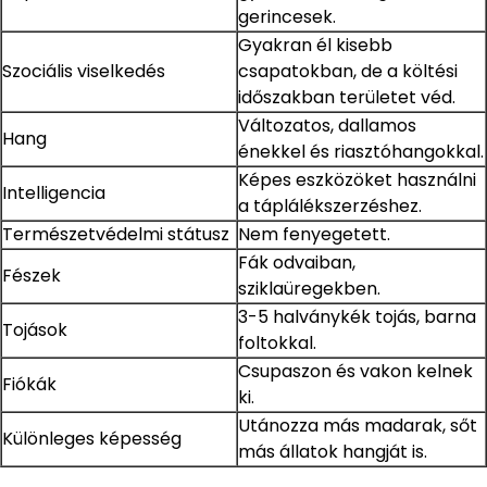
gerincesek.
Gyakran él kisebb
Szociális viselkedés
csapatokban, de a költési
időszakban területet véd.
Változatos, dallamos
Hang
énekkel és riasztóhangokkal.
Képes eszközöket használni
Intelligencia
a táplálékszerzéshez.
Természetvédelmi státusz
Nem fenyegetett.
Fák odvaiban,
Fészek
sziklaüregekben.
3-5 halványkék tojás, barna
Tojások
foltokkal.
Csupaszon és vakon kelnek
Fiókák
ki.
Utánozza más madarak, sőt
Különleges képesség
más állatok hangját is.