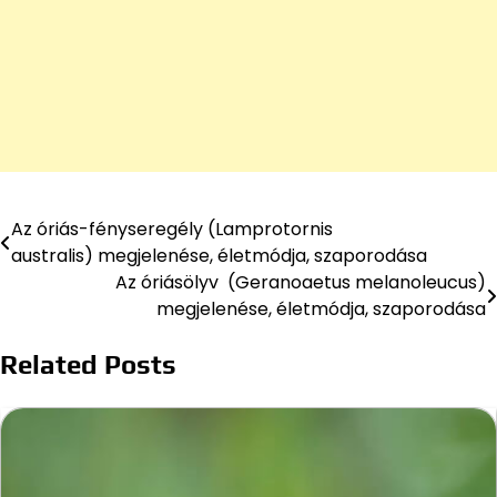
Az óriás-fényseregély (Lamprotornis
Bejegyzés
australis) megjelenése, életmódja, szaporodása
navigáció
Az óriásölyv (Geranoaetus melanoleucus)
megjelenése, életmódja, szaporodása
Related Posts