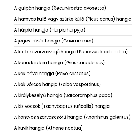
A gulipán hangja (Recurvirostra avosetta)
A hamvas küllő vagy szürke küllő (Picus canus) hangja
A hárpia hangja (Harpia harpyja)
A jeges búvár hangja (Gavia immer)
A kaffer szarvasvarjú hangja (Bucorvus leadbeateri)
A kanadai daru hangja (Grus canadensis)
A kék páva hangja (Pavo cristatus)
A kék vércse hangja (Falco vespertinus)
A királykeselyű hangja (Sarcoramphus papa)
A kis vöcsök (Tachybaptus ruficollis) hangja
A kontyos szarvascsőrű hangja (Anorrhinus galeritus)
A kuvik hangja (Athene noctua)