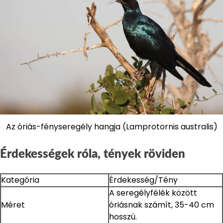
Az óriás-fényseregély hangja (Lamprotornis australis)
Érdekességek róla, tények röviden
Kategória
Érdekesség/Tény
A seregélyfélék között
Méret
óriásnak számít, 35-40 cm
hosszú.