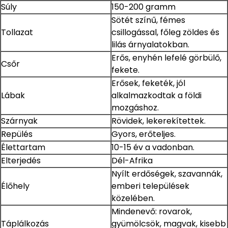
Súly
150-200 gramm
Sötét színű, fémes
Tollazat
csillogással, főleg zöldes és
lilás árnyalatokban.
Erős, enyhén lefelé görbülő,
Csőr
fekete.
Erősek, feketék, jól
Lábak
alkalmazkodtak a földi
mozgáshoz.
Szárnyak
Rövidek, lekerekítettek.
Repülés
Gyors, erőteljes.
Élettartam
10-15 év a vadonban.
Elterjedés
Dél-Afrika
Nyílt erdőségek, szavannák,
Élőhely
emberi települések
közelében.
Mindenevő: rovarok,
Táplálkozás
gyümölcsök, magvak, kisebb