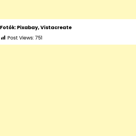
Fotók: Pixabay, Vistacreate
Post Views:
751