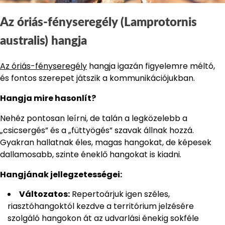
Az óriás-fényseregély (Lamprotornis
australis) hangja
Az óriás-fényseregély
hangja igazán figyelemre méltó,
és fontos szerepet játszik a kommunikációjukban.
Hangja mire hasonlít?
Nehéz pontosan leírni, de talán a legközelebb a
„csicsergés” és a „füttyögés” szavak állnak hozzá.
Gyakran hallatnak éles, magas hangokat, de képesek
dallamosabb, szinte éneklő hangokat is kiadni.
Hangjának jellegzetességei:
Változatos:
Repertoárjuk igen széles,
riasztóhangoktól kezdve a territórium jelzésére
szolgáló hangokon át az udvarlási énekig sokféle