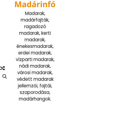
Madárinfó
Skip
to
Madarak,
content
madárfajták,
ragadozó
madarak, kerti
madarak,
énekesmadarak,
erdei madarak,
vízparti madarak,
nádi madarak,
városi madarak,
védett madarak
jellemzői, fajtái,
szaporodása,
madárhangok.