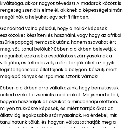
kiváltsága, akkor nagyot tévedsz! A madarak között is
rengeteg zseniális elme él, akiknek a képességei simán
megállnák a helyüket egy sci-fi filmben.
Gondoltad volna például, hogy a hollók képesek
eszközöket készíteni és használni, vagy hogy az afrikai
szürkepapagáj nemcsak utánz, hanem szavakat ért
meg, sőt, tanul belőlük? Ebben a cikkben belevetjük
magunkat ezeknek a csodálatos szárnyasoknak a
világába, és felfedezzük, miért tartják őket az egyik
legintelligensebb állatfajnak a bolygón. Készülj, mert
meglepő tények és izgalmas sztorik várnak!
Ebben a cikkben arra vállalkozunk, hogy bemutassuk
neked ezeket a zseniális madarakat. Megismerheted,
hogyan használják az eszüket a mindennapi életben,
milyen trükkökre képesek, és miért tartják őket az
állatvilág legokosabb szárnyasainak. Ha érdekel, mit
tanulhatunk tőlük, és hogyan változtathatják meg a