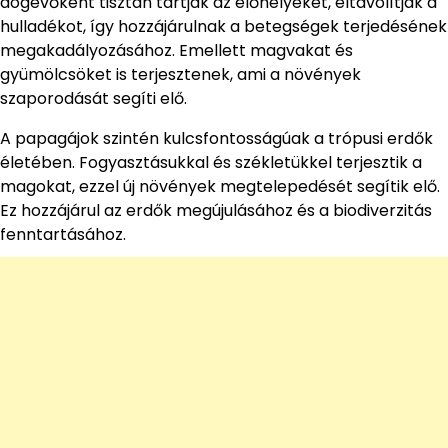
dögevőként tisztán tartják az élőhelyeket, eltávolítják a
hulladékot, így hozzájárulnak a betegségek terjedésének
megakadályozásához. Emellett magvakat és
gyümölcsöket is terjesztenek, ami a növények
szaporodását segíti elő.
A papagájok szintén kulcsfontosságúak a trópusi erdők
életében. Fogyasztásukkal és székletükkel terjesztik a
magokat, ezzel új növények megtelepedését segítik elő.
Ez hozzájárul az erdők megújulásához és a biodiverzitás
fenntartásához.