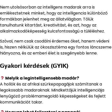
Nem utolsósorban az intelligens madarak arra is
emlékeztetnek minket, hogy az intelligencia különböző
formákban jelenhet meg az állatvilágban. Tőlük
tanulhatunk kitartást, kreativitást, és azt, hogy az
alkalmazkodóképesség kulcsfontosságú a túléléshez.
Szóval, nem csak csodálni érdemes őket, hanem védeni
is, hiszen nélkülük az ökoszisztéma egy fontos láncszeme
hiányozna, és az emberi élet is szegényebb lenne.
Gyakori kérdések (GYIK)
Melyik a legintelligensebb madár?
A hollók és az afrikai szürkepapagájok számítanak a
legokosabb madaraknak. Mindkettőjük intelligenciája
lenyűgöző problémamegoldó képességeket és fejlett
kommunikációt takar.