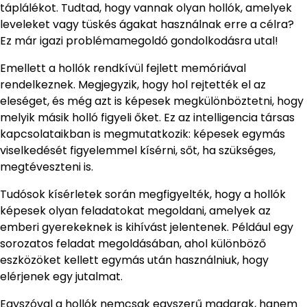
táplálékot. Tudtad, hogy vannak olyan hollók, amelyek
leveleket vagy tüskés ágakat használnak erre a célra?
Ez már igazi problémamegoldó gondolkodásra utal!
Emellett a hollók rendkívül fejlett memóriával
rendelkeznek. Megjegyzik, hogy hol rejtették el az
eleséget, és még azt is képesek megkülönböztetni, hogy
melyik másik holló figyeli őket. Ez az intelligencia társas
kapcsolataikban is megmutatkozik: képesek egymás
viselkedését figyelemmel kísérni, sőt, ha szükséges,
megtéveszteni is.
Tudósok kísérletek során megfigyelték, hogy a hollók
képesek olyan feladatokat megoldani, amelyek az
emberi gyerekeknek is kihívást jelentenek. Például egy
sorozatos feladat megoldásában, ahol különböző
eszközöket kellett egymás után használniuk, hogy
elérjenek egy jutalmat.
Egyszóval a hollók nemcsak egyszerű madarak, hanem