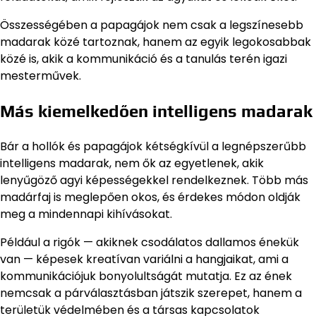
Összességében a papagájok nem csak a legszínesebb
madarak közé tartoznak, hanem az egyik legokosabbak
közé is, akik a kommunikáció és a tanulás terén igazi
mesterművek.
Más kiemelkedően intelligens madarak
Bár a hollók és papagájok kétségkívül a legnépszerűbb
intelligens madarak, nem ők az egyetlenek, akik
lenyűgöző agyi képességekkel rendelkeznek. Több más
madárfaj is meglepően okos, és érdekes módon oldják
meg a mindennapi kihívásokat.
Például a rigók — akiknek csodálatos dallamos énekük
van — képesek kreatívan variálni a hangjaikat, ami a
kommunikációjuk bonyolultságát mutatja. Ez az ének
nemcsak a párválasztásban játszik szerepet, hanem a
területük védelmében és a társas kapcsolatok