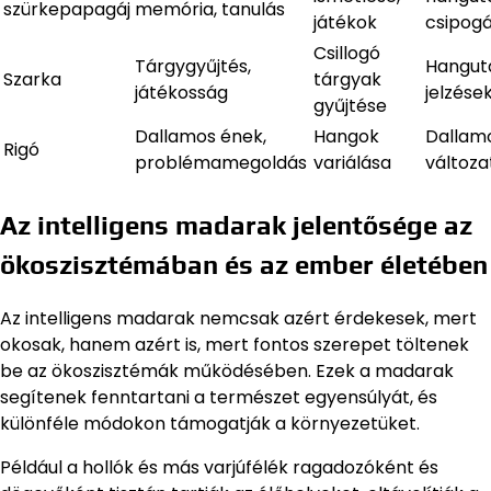
szürkepapagáj
memória, tanulás
játékok
csipog
Csillogó
Tárgygyűjtés,
Hangut
Szarka
tárgyak
játékosság
jelzése
gyűjtése
Dallamos ének,
Hangok
Dallamo
Rigó
problémamegoldás
variálása
változa
Az intelligens madarak jelentősége az
ökoszisztémában és az ember életében
Az intelligens madarak nemcsak azért érdekesek, mert
okosak, hanem azért is, mert fontos szerepet töltenek
be az ökoszisztémák működésében. Ezek a madarak
segítenek fenntartani a természet egyensúlyát, és
különféle módokon támogatják a környezetüket.
Például a hollók és más varjúfélék ragadozóként és