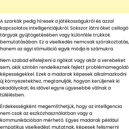
A szarkák pedig híresek a játékosságukról és azzal
kapcsolatos intelligenciájukról. Sokszor látni őket csillogó
tárgyak gyűjtögetésében vagy különféle trükkök
bemutatásában. Ez a viselkedés nemcsak szórakoztatás,
hanem az agyi stimuláció egyik módja is számukra.
Nem szabad elfelejteni a rigókat vagy akár a verebeket
sem, akik szintén rendelkeznek fejlett problémamegoldó
képességekkel. Ezek a madarak képesek alkalmazkodni
új környezetekhez, megtanulják, hogyan kerüljenek ki
akadályokat, és idővel egyre ügyesebbé válnak a
túlélésben.
Érdekességként megemlíthetjük, hogy az intelligencia
nem csak az eszközhasználatban vagy a
kommunikációban mérhető. Egyes madarak például
empatikus viselkedést mutatnak, képesek felismerni