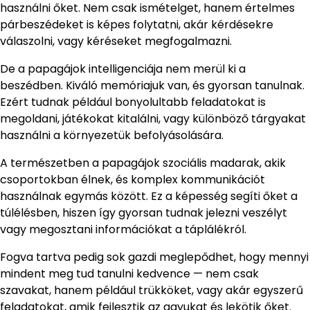
használni őket. Nem csak ismételget, hanem értelmes
párbeszédeket is képes folytatni, akár kérdésekre
válaszolni, vagy kéréseket megfogalmazni.
De a papagájok intelligenciája nem merül ki a
beszédben. Kiváló memóriajuk van, és gyorsan tanulnak.
Ezért tudnak például bonyolultabb feladatokat is
megoldani, játékokat kitalálni, vagy különböző tárgyakat
használni a környezetük befolyásolására.
A természetben a papagájok szociális madarak, akik
csoportokban élnek, és komplex kommunikációt
használnak egymás között. Ez a képesség segíti őket a
túlélésben, hiszen így gyorsan tudnak jelezni veszélyt
vagy megosztani információkat a táplálékról.
Fogva tartva pedig sok gazdi meglepődhet, hogy mennyi
mindent meg tud tanulni kedvence — nem csak
szavakat, hanem például trükköket, vagy akár egyszerű
feladatokat, amik fejlesztik az agyukat és lekötik őket.