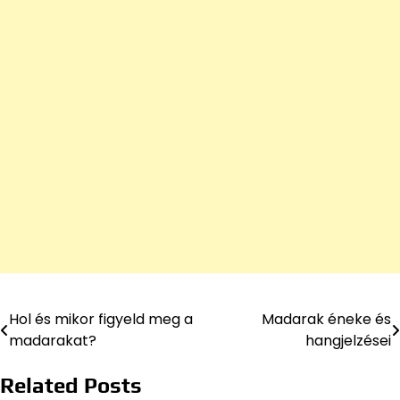
Hol és mikor figyeld meg a
Madarak éneke és
Bejegyzés
madarakat?
hangjelzései
navigáció
Related Posts