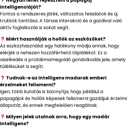
Hogyan lehet fejleszteni a papagáj
intelligenciáját?
Fontos a rendszeres játék, változatos feladatok és új
trükkök tanítása. A társas interakció és a gazdival való
aktív foglalkozás is sokat segít.
Miért használják a hollók az eszközöket?
Az eszközhasználat egy hatékony módja annak, hogy
elérjék a nehezen hozzáférhető táplálékot. Ez a
viselkedés a problémamegoldó gondolkodás jele, amely
túlélésüket is segíti.
Tudnak-e az intelligens madarak emberi
érzelmeket felismerni?
Igen, több kutatás is bizonyítja, hogy például a
papagájok és hollók képesek felismerni gazdájuk érzelmi
állapotát, és ennek megfelelően reagálnak.
Milyen jelek utalnak arra, hogy egy madár
intelligens?