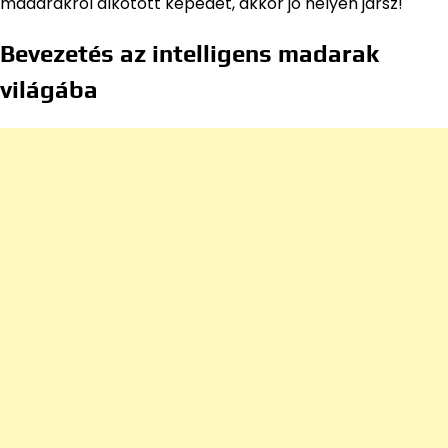
madarakról alkotott képedet, akkor jó helyen jársz!
Bevezetés az intelligens madarak
világába