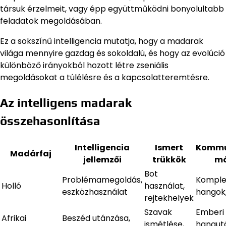
társuk érzelmeit, vagy épp együttműködni bonyolultabb
feladatok megoldásában.
Ez a sokszínű intelligencia mutatja, hogy a madarak
világa mennyire gazdag és sokoldalú, és hogy az evolúció
különböző irányokból hozott létre zseniális
megoldásokat a túlélésre és a kapcsolatteremtésre.
Az intelligens madarak
összehasonlítása
Intelligencia
Ismert
Kommu
Madárfaj
jellemzői
trükkök
mó
Bot
Problémamegoldás,
Komple
Holló
használat,
eszközhasználat
hangok,
rejtekhelyek
Szavak
Emberi
Afrikai
Beszéd utánzása,
ismétlése,
hangut