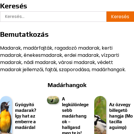
Keresés
Keresés:
Bemutatkozás
Madarak, madárfajták, ragadozó madarak, kerti
madarak, énekesmadarak, erdei madarak, vízparti
madarak, nádi madarak, városi madarak, védett
madarak jellemzői, fajtái, szaporodása, madárhangok.
Madárhangok
A
Gyógyító
legkülönlege
Az özvegy
madarak?
sebb
billegető
Így hat az
madárhang
hangja (Mo
emberre a
ok –
tacilla
madárdal
hallgasd
aguimp)
meg te is!