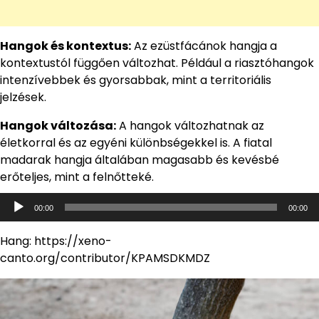
Hangok és kontextus:
Az ezüstfácánok hangja a
kontextustól függően változhat. Például a riasztóhangok
intenzívebbek és gyorsabbak, mint a territoriális
jelzések.
Hangok változása:
A hangok változhatnak az
életkorral és az egyéni különbségekkel is. A fiatal
madarak hangja általában magasabb és kevésbé
erőteljes, mint a felnőtteké.
Audió
00:00
00:00
lejátszó
Hang: https://xeno-
canto.org/contributor/KPAMSDKMDZ