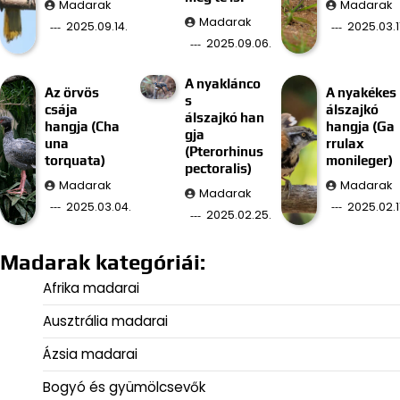
Madarak
Madarak
Madarak
2025.09.14.
2025.03.11
2025.09.06.
A nyaklánco
Az örvös
A nyakékes
s
csája
álszajkó
álszajkó han
hangja (Cha
hangja (Ga
gja
una
rrulax
(Pterorhinus
torquata)
monileger)
pectoralis)
Madarak
Madarak
Madarak
2025.03.04.
2025.02.11
2025.02.25.
Madarak kategóriái:
Afrika madarai
Ausztrália madarai
Ázsia madarai
Bogyó és gyümölcsevők