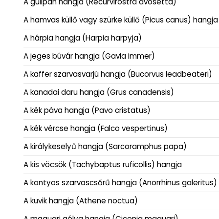
A gulipán hangja (Recurvirostra avosetta)
A hamvas küllő vagy szürke küllő (Picus canus) hangja
A hárpia hangja (Harpia harpyja)
A jeges búvár hangja (Gavia immer)
A kaffer szarvasvarjú hangja (Bucorvus leadbeateri)
A kanadai daru hangja (Grus canadensis)
A kék páva hangja (Pavo cristatus)
A kék vércse hangja (Falco vespertinus)
A királykeselyű hangja (Sarcoramphus papa)
A kis vöcsök (Tachybaptus ruficollis) hangja
A kontyos szarvascsőrű hangja (Anorrhinus galeritus)
A kuvik hangja (Athene noctua)
A maguari gólya hangja (Ciconia maguari)