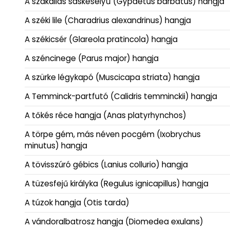
A szakállas saskeselyű (Gypaetus barbatus) hangja
A széki lile (Charadrius alexandrinus) hangja
A székicsér (Glareola pratincola) hangja
A széncinege (Parus major) hangja
A szürke légykapó (Muscicapa striata) hangja
A Temminck-partfutó (Calidris temminckii) hangja
A tőkés réce hangja (Anas platyrhynchos)
A törpe gém, más néven pocgém (Ixobrychus
minutus) hangja
A tövisszúró gébics (Lanius collurio) hangja
A tüzesfejű királyka (Regulus ignicapillus) hangja
A túzok hangja (Otis tarda)
A vándoralbatrosz hangja (Diomedea exulans)