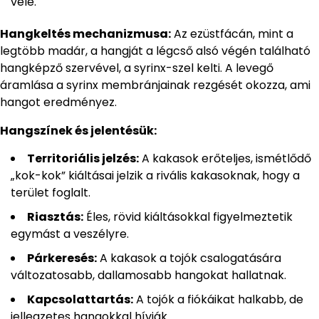
vele.
Hangkeltés mechanizmusa:
Az ezüstfácán, mint a
legtöbb madár, a hangját a légcső alsó végén található
hangképző szervével, a syrinx-szel kelti. A levegő
áramlása a syrinx membránjainak rezgését okozza, ami
hangot eredményez.
Hangszínek és jelentésük:
Territoriális jelzés:
A kakasok erőteljes, ismétlődő
„kok-kok” kiáltásai jelzik a rivális kakasoknak, hogy a
terület foglalt.
Riasztás:
Éles, rövid kiáltásokkal figyelmeztetik
egymást a veszélyre.
Párkeresés:
A kakasok a tojók csalogatására
változatosabb, dallamosabb hangokat hallatnak.
Kapcsolattartás:
A tojók a fiókáikat halkabb, de
jellegzetes hangokkal hívják.