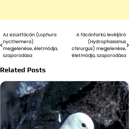
Az ezüstfácán (Lophura
A fácánfarkú levéljáró
Bejegyzés
nycthemera)
(Hydrophasianus
navigáció
megjelenése, életmódja,
chirurgus) megjelenése,
szaporodása
életmódja, szaporodása
Related Posts