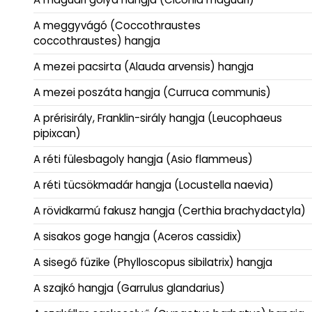
A meggyvágó (Coccothraustes
coccothraustes) hangja
A mezei pacsirta (Alauda arvensis) hangja
A mezei poszáta hangja (Curruca communis)
A prérisirály, Franklin-sirály hangja (Leucophaeus
pipixcan)
A réti fülesbagoly hangja (Asio flammeus)
A réti tücsökmadár hangja (Locustella naevia)
A rövidkarmú fakusz hangja (Certhia brachydactyla)
A sisakos goge hangja (Aceros cassidix)
A sisegő füzike (Phylloscopus sibilatrix) hangja
A szajkó hangja (Garrulus glandarius)