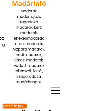
Madárinfó
Skip
to
Madarak,
content
madárfajták,
ragadozó
madarak, kerti
madarak,
énekesmadarak,
erdei madarak,
vízparti madarak,
nádi madarak,
városi madarak,
védett madarak
jellemzői, fajtái,
szaporodása,
madárhangok.
Madárhangok