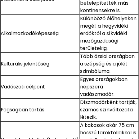
betelepítették más
kontinensekre is.
Különböző élőhelyeken
megél, a hegyvidéki
Alkalmazkodóképesség
erdőktől a síkvidéki
mezőgazdasági
területekig.
Több ázsiai országban
Kulturális jelentőség
a szépség és a jólét
szimbóluma.
Egyes országokban
Vadászati célpont
népszerű
vadászmadár.
Díszmadárként tartják,
Fogságban tartás
számos színváltozata
létezik.
A kakasok akár 75 cm
hosszú faroktollakkal is