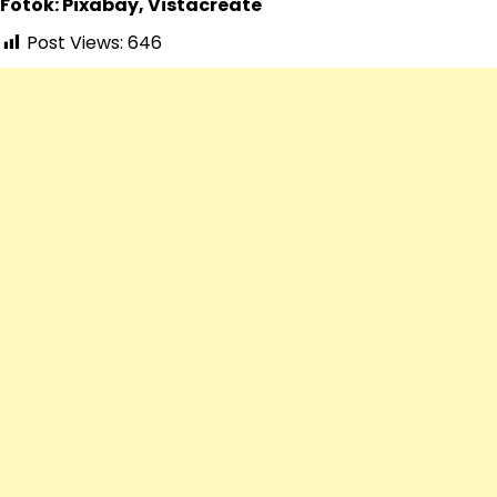
Fotók: Pixabay, Vistacreate
Post Views:
646