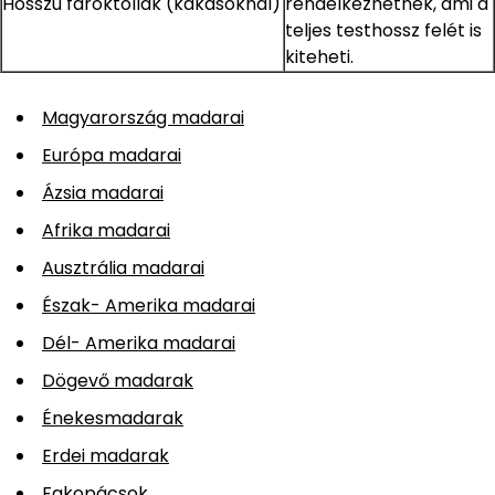
Hosszú faroktollak (kakasoknál)
rendelkezhetnek, ami a
teljes testhossz felét is
kiteheti.
Magyarország madarai
Európa madarai
Ázsia madarai
Afrika madarai
Ausztrália madarai
Észak- Amerika madarai
Dél- Amerika madarai
Dögevő madarak
Énekesmadarak
Erdei madarak
Fakopácsok