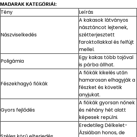
MADARAK KATEGÓRIÁI:
Tény
Leírás
A kakasok látványos
násztáncot lejtenek,
Nászviselkedés
szétterjesztett
faroktollakkal és felfújt
mellel.
Egy kakas több tojóval
Poligámia
is párba állhat.
A fiókák kikelés után
hamarosan elhagyják a
Fészekhagyó fiókák
fészket és követik
anyjukat.
A fiókák gyorsan nőnek
Gyors fejlődés
és néhány hét alatt
képesek repülni.
Eredetileg Délkelet-
Ázsiában honos, de
Széles körű elterjedés