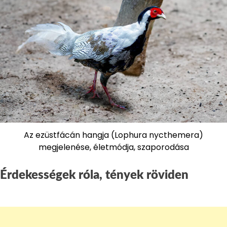
Az ezüstfácán hangja (Lophura nycthemera)
megjelenése, életmódja, szaporodása
Érdekességek róla, tények röviden