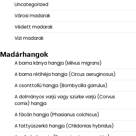
Uncategorized
Városi madarak
Védett madarak
Vizi madarak
Madárhangok
A barna kánya hangja (Milvus migrans)
A barna rétihéja hangja (Circus aeruginosus)
A csonttollú hangja (Bombycilla garrulus)
A dolmányos varjú vagy szürke varjú (Corvus
cornix) hangja
A fácán hangja (Phasianus colchicus)
A fattyúszerkő hangja (Chlidonias hybridus)