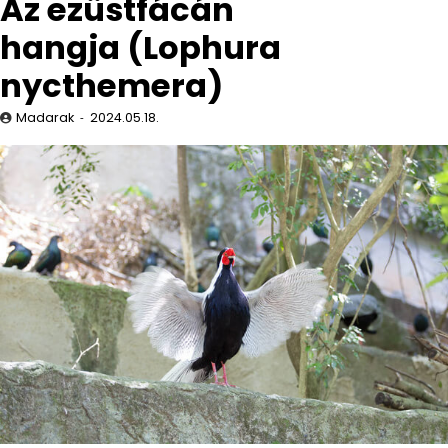
Az ezüstfácán
hangja (Lophura
nycthemera)
Madarak
2024.05.18.