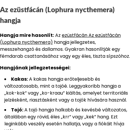
Az ezüstfácán (Lophura nycthemera)
hangja
Hangja mire hasonlít:
Az
ezüstfácán Az ezüstfácán
(Lophura nycthemera)
hangja jellegzetes,
messzehangzó és dallamos. Gyakran hasonlítják egy
fémdarab csattanásához vagy egy éles, tiszta sípszóhoz.
Hangjának jellegzetességei:
Kakas:
A kakas hangja erőteljesebb és
változatosabb, mint a tojóé. Leggyakoribb hangja a
„kok-kok” vagy „ko-kraau” kiáltás, amelyet territoriális
jelzésként, riasztásként vagy a tojók hívására használ.
Tojó:
A tojó hangja halkabb és kevésbé változatos,
általában egy rövid, éles „krr” vagy „kek” hang. Ezt
leginkább veszély esetén hallatja, vagy a fiókáit hívja