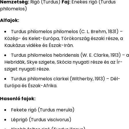
Nemzetség:
Rigó (Turdus)
Faj:
Énekes rigó (Turdus
philomelos)
Alfajok:
Turdus philomelos philomelos (C. L. Brehm, 1831) –
Közép- és Kelet-Európa, Törökország északi része, a
Kaukázus vidéke és Észak-Irán.
Turdus philomelos hebridensis (W. E. Clarke, 1913) – a
Hebridák, Skye szigete, Skócia nyugati része és az Ír-
sziget nyugati része.
Turdus philomelos clarkei (Witherby,
1913) – Dél-
Európa és Észak-Afrika.
Hasonló fajok:
Fekete rigó (Turdus merula)
Léprigó (Turdus viscivorus)