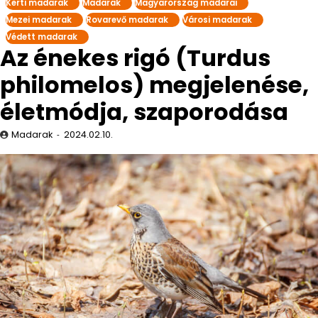
Kerti madarak
Madarak
Magyarország madarai
Mezei madarak
Rovarevő madarak
Városi madarak
Védett madarak
Az énekes rigó (Turdus
philomelos) megjelenése,
életmódja, szaporodása
Madarak
2024.02.10.