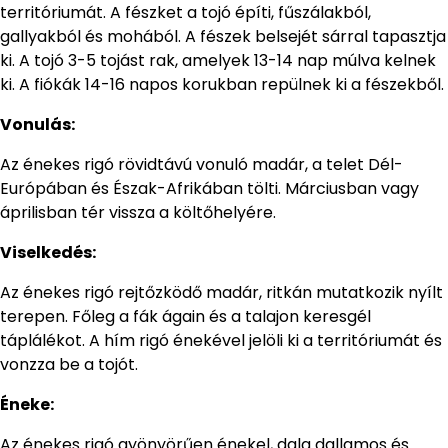
territóriumát. A fészket a tojó építi, fűszálakból,
gallyakból és mohából. A fészek belsejét sárral tapasztja
ki. A tojó 3-5 tojást rak, amelyek 13-14 nap múlva kelnek
ki. A fiókák 14-16 napos korukban repülnek ki a fészekből.
Vonulás:
Az énekes rigó rövidtávú vonuló madár, a telet Dél-
Európában és Észak-Afrikában tölti. Márciusban vagy
áprilisban tér vissza a költőhelyére.
Viselkedés:
Az énekes rigó rejtőzködő madár, ritkán mutatkozik nyílt
terepen. Főleg a fák ágain és a talajon keresgél
táplálékot. A hím rigó énekével jelöli ki a territóriumát és
vonzza be a tojót.
Éneke:
Az énekes rigó gyönyörűen énekel, dala dallamos és