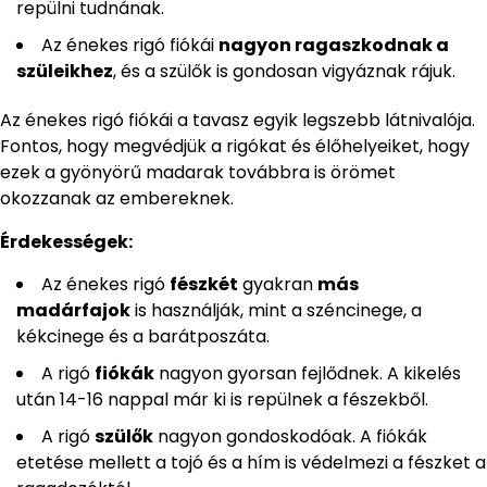
repülni tudnának.
Az énekes rigó fiókái
nagyon ragaszkodnak a
szüleikhez
, és a szülők is gondosan vigyáznak rájuk.
Az énekes rigó fiókái a tavasz egyik legszebb látnivalója.
Fontos, hogy megvédjük a rigókat és élőhelyeiket, hogy
ezek a gyönyörű madarak továbbra is örömet
okozzanak az embereknek.
Érdekességek:
Az énekes rigó
fészkét
gyakran
más
madárfajok
is használják, mint a széncinege, a
kékcinege és a barátposzáta.
A rigó
fiókák
nagyon gyorsan fejlődnek. A kikelés
után 14-16 nappal már ki is repülnek a fészekből.
A rigó
szülők
nagyon gondoskodóak. A fiókák
etetése mellett a tojó és a hím is védelmezi a fészket a