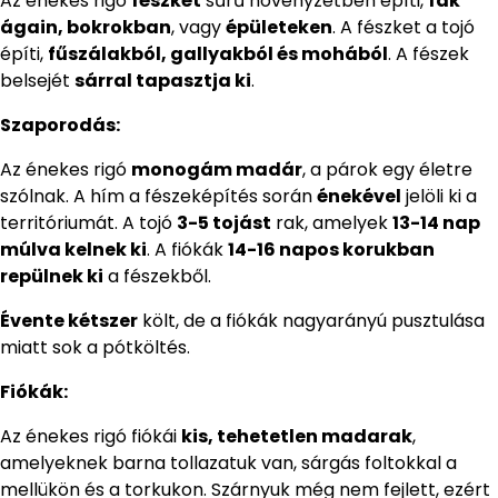
Az énekes rigó
fészkét
sűrű növényzetben építi,
fák
ágain, bokrokban
, vagy
épületeken
. A fészket a tojó
építi,
fűszálakból, gallyakból és mohából
. A fészek
belsejét
sárral tapasztja ki
.
Szaporodás:
Az énekes rigó
monogám madár
, a párok egy életre
szólnak. A hím a fészeképítés során
énekével
jelöli ki a
territóriumát. A tojó
3-5 tojást
rak, amelyek
13-14 nap
múlva kelnek ki
. A fiókák
14-16 napos korukban
repülnek ki
a fészekből.
Évente kétszer
költ, de a fiókák nagyarányú pusztulása
miatt sok a pótköltés.
Fiókák:
Az énekes rigó fiókái
kis, tehetetlen madarak
,
amelyeknek barna tollazatuk van, sárgás foltokkal a
mellükön és a torkukon. Szárnyuk még nem fejlett, ezért