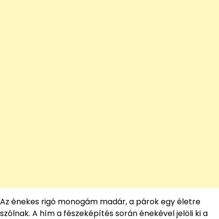
Az énekes rigó monogám madár, a párok egy életre
szólnak. A hím a fészeképítés során énekével jelöli ki a