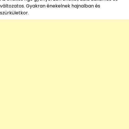
változatos. Gyakran énekelnek hajnalban és
szürkületkor.