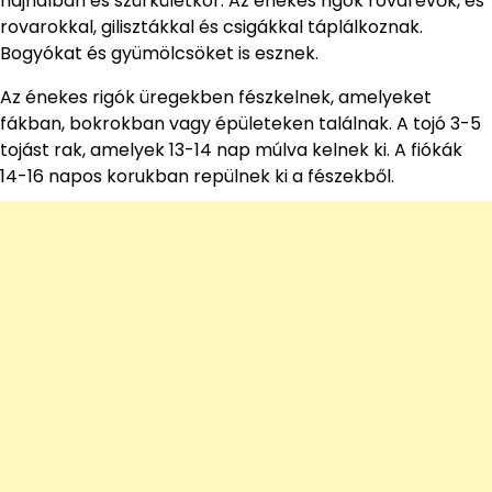
hajnalban és szürkületkor. Az énekes rigók rovarevők, és
rovarokkal, gilisztákkal és csigákkal táplálkoznak.
Bogyókat és gyümölcsöket is esznek.
Az énekes rigók üregekben fészkelnek, amelyeket
fákban, bokrokban vagy épületeken találnak. A tojó 3-5
tojást rak, amelyek 13-14 nap múlva kelnek ki. A fiókák
14-16 napos korukban repülnek ki a fészekből.