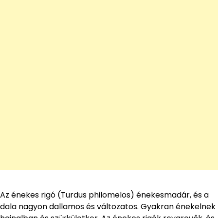
Az énekes rigó (Turdus philomelos) énekesmadár, és a
dala nagyon dallamos és változatos. Gyakran énekelnek