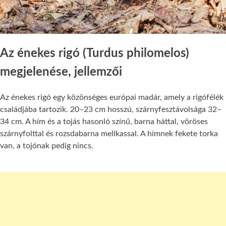
Az énekes rigó (Turdus philomelos)
megjelenése, jellemzői
Az énekes rigó egy közönséges európai madár, amely a rigófélék
családjába tartozik. 20–23 cm hosszú, szárnyfesztávolsága 32–
34 cm. A hím és a tojás hasonló színű, barna háttal, vöröses
szárnyfolttal és rozsdabarna mellkassal. A hímnek fekete torka
van, a tojónak pedig nincs.