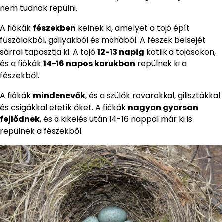
nem tudnak repülni.
A fiókák
fészekben
kelnek ki, amelyet a tojó épít
fűszálakból, gallyakból és mohából. A fészek belsejét
sárral tapasztja ki. A tojó
12-13 napig
kotlik a tojásokon,
és a fiókák
14-16 napos korukban
repülnek ki a
fészekből.
A fiókák
mindenevők
, és a szülők rovarokkal, gilisztákkal
és csigákkal etetik őket. A fiókák
nagyon gyorsan
fejlődnek
, és a kikelés után 14-16 nappal már ki is
repülnek a fészekből.