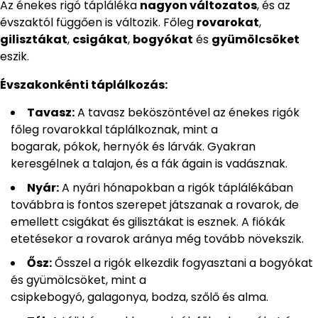
Az énekes rigó tápláléka
nagyon változatos
, és az
évszaktól függően is változik. Főleg
rovarokat
,
gilisztákat
,
csigákat
,
bogyókat
és
gyümölcsöket
eszik.
Évszakonkénti táplálkozás:
Tavasz:
A tavasz beköszöntével az énekes rigók
főleg rovarokkal táplálkoznak, mint a
bogarak, pókok, hernyók és lárvák. Gyakran
keresgélnek a talajon, és a fák ágain is vadásznak.
Nyár:
A nyári hónapokban a rigók táplálékában
továbbra is fontos szerepet játszanak a rovarok, de
emellett csigákat és gilisztákat is esznek. A fiókák
etetésekor a rovarok aránya még tovább növekszik.
Ősz:
Ősszel a rigók elkezdik fogyasztani a bogyókat
és gyümölcsöket, mint a
csipkebogyó, galagonya, bodza, szőlő és alma.