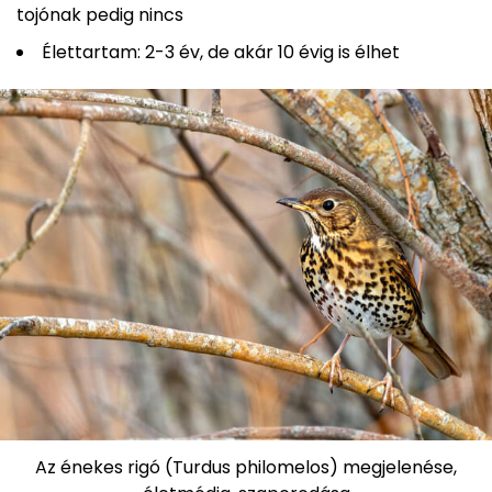
tojónak pedig nincs
Élettartam: 2-3 év, de akár 10 évig is élhet
Az énekes rigó (Turdus philomelos) megjelenése,