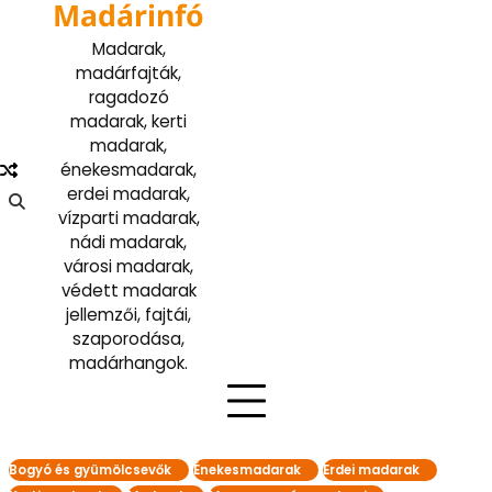
Madárinfó
Skip
to
Madarak,
content
madárfajták,
ragadozó
madarak, kerti
madarak,
énekesmadarak,
erdei madarak,
vízparti madarak,
nádi madarak,
városi madarak,
védett madarak
jellemzői, fajtái,
szaporodása,
madárhangok.
Bogyó és gyümölcsevők
Énekesmadarak
Erdei madarak