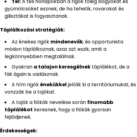
Tél:
A téli hónapokban a rigók főleg bogyókat és
gyümölcsöket esznek, de ha tehetik, rovarokat és
gilisztákat is fogyasztanak.
Táplálkozási stratégiák:
Az énekes rigók
mindenevők
, és opportunista
módon táplálkoznak, azaz azt eszik, amit a
legkönnyebben megtalálnak.
Gyakran
a talajon keresgélnek
táplálékot, de a
fák ágain is vadásznak.
A hím rigók
énekükkel
jelölik ki a territóriumukat, és
vonzzák be a tojókat.
A tojók a fiókák nevelése során
finomabb
táplálékot
keresnek, hogy a fiókák gyorsan
fejlődjenek.
Érdekességek: