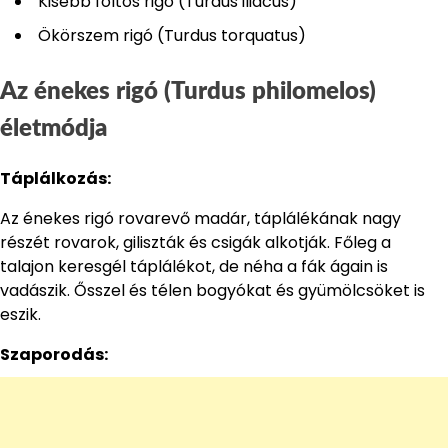
Kisebb foltos rigó (Turdus iliacus)
Ökörszem rigó (Turdus torquatus)
Az énekes rigó (Turdus philomelos)
életmódja
Táplálkozás:
Az énekes rigó rovarevő madár, táplálékának nagy
részét rovarok, giliszták és csigák alkotják. Főleg a
talajon keresgél táplálékot, de néha a fák ágain is
vadászik. Ősszel és télen bogyókat és gyümölcsöket is
eszik.
Szaporodás: