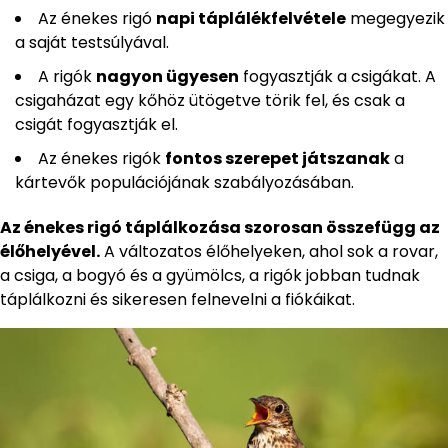
Az énekes rigó
napi táplálékfelvétele
megegyezik
a saját testsúlyával.
A rigók
nagyon ügyesen
fogyasztják a csigákat. A
csigaházat egy kőhöz ütögetve törik fel, és csak a
csigát fogyasztják el.
Az énekes rigók
fontos szerepet játszanak
a
kártevők populációjának szabályozásában.
Az énekes rigó táplálkozása szorosan összefügg az
élőhelyével.
A változatos élőhelyeken, ahol sok a rovar,
a csiga, a bogyó és a gyümölcs, a rigók jobban tudnak
táplálkozni és sikeresen felnevelni a fiókáikat.