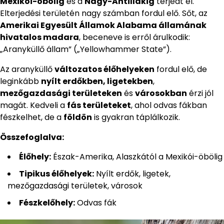
Mexikói-öbölig
és a
Nagy-Antillákig
terjedt el.
Elterjedési területén nagy számban fordul elő. Sőt, az
Amerikai Egyesült Államok Alabama államának
hivatalos madara
, beceneve is erről árulkodik:
„Aranyküllő állam” („Yellowhammer State”).
Az aranyküllő
változatos élőhelyeken
fordul elő, de
leginkább
nyílt erdőkben, ligetekben
,
mezőgazdasági területeken
és
városokban
érzi jól
magát. Kedveli a
fás területeket
, ahol odvas fákban
fészkelhet, de a
földön
is gyakran táplálkozik.
Összefoglalva:
Élőhely:
Észak-Amerika, Alaszkától a Mexikói-öbölig
Tipikus élőhelyek:
Nyílt erdők, ligetek,
mezőgazdasági területek, városok
Fészkelőhely:
Odvas fák