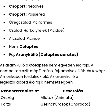
Csoport:
Neoaves
Csoport:
Passerea
Öregcsalád: Piciformes
Család: Harkályfélék (Picidae)
Alcsalád: Picinae
Nem:
Colaptes
Faj:
Aranyküllő (Colaptes auratus)
Az aranyküllő a
Colaptes
nem egyetlen élő faja. A
nembe tartozik még 11 másik faj, amelyek Dél- és Közép-
Amerikában fordulnak elő. Az aranyküllő a
legészakabbra élő faj a nemzetségben.
Rendszertani szint
Besorolás
Ország
Állatok (Animalia)
Törzs
Gerinchúrosok (Chordata)