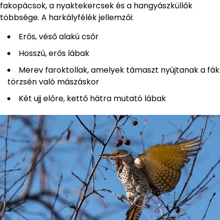
fakopácsok, a nyaktekercsek és a hangyászküllők
többsége. A harkályfélék jellemzői:
Erős, véső alakú csőr
Hosszú, erős lábak
Merev faroktollak, amelyek támaszt nyújtanak a fák
törzsén való mászáskor
Két ujj előre, kettő hátra mutató lábak