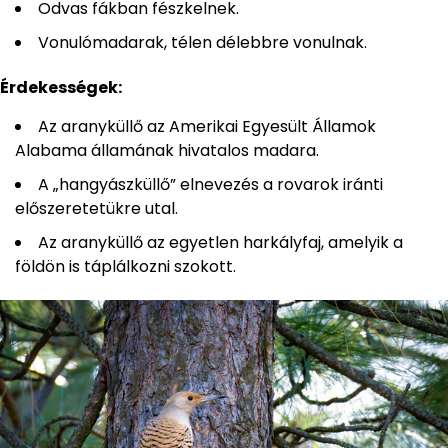
Odvas fákban fészkelnek.
Vonulómadarak, télen délebbre vonulnak.
Érdekességek:
Az aranyküllő az Amerikai Egyesült Államok
Alabama államának hivatalos madara.
A „hangyászküllő” elnevezés a rovarok iránti
előszeretetükre utal.
Az aranyküllő az egyetlen harkályfaj, amelyik a
földön is táplálkozni szokott.