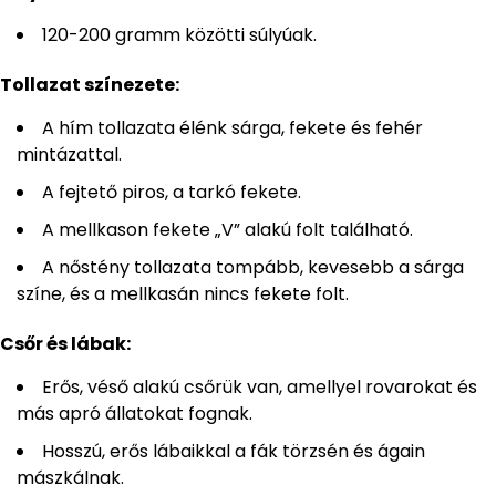
120-200 gramm közötti súlyúak.
Tollazat színezete:
A hím tollazata élénk sárga, fekete és fehér
mintázattal.
A fejtető piros, a tarkó fekete.
A mellkason fekete „V” alakú folt található.
A nőstény tollazata tompább, kevesebb a sárga
színe, és a mellkasán nincs fekete folt.
Csőr és lábak:
Erős, véső alakú csőrük van, amellyel rovarokat és
más apró állatokat fognak.
Hosszú, erős lábaikkal a fák törzsén és ágain
mászkálnak.