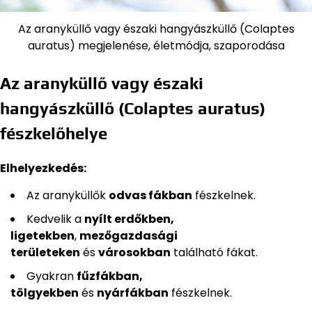
Az aranyküllő vagy északi hangyászküllő (Colaptes
auratus) megjelenése, életmódja, szaporodása
Az aranyküllő vagy északi
hangyászküllő (Colaptes auratus)
fészkelőhelye
Elhelyezkedés:
Az aranyküllők
odvas fákban
fészkelnek.
Kedvelik a
nyílt erdőkben,
ligetekben
,
mezőgazdasági
területeken
és
városokban
található fákat.
Gyakran
fűzfákban,
tölgyekben
és
nyárfákban
fészkelnek.