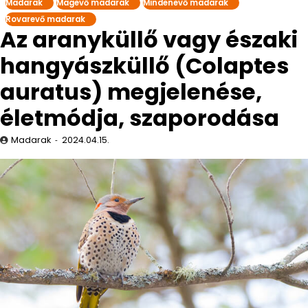
Madarak
Magevő madarak
Mindenevő madarak
Rovarevő madarak
Az aranyküllő vagy északi
hangyászküllő (Colaptes
auratus) megjelenése,
életmódja, szaporodása
Madarak
2024.04.15.