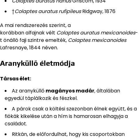
Colaptes auratus nanus
Griscom, 1934
†
Colaptes auratus rufipileus
Ridgway, 1876
A mai rendszerezés szerint, a
korábban alfajnak vélt
Colaptes auratus mexicanoides
-
t önálló faji szintre emelték,
Colaptes mexicanoides
Lafresnaye, 1844 néven.
Aranyküllő életmódja
Társas élet:
Az aranyküllő
magányos madár
, általában
egyedül táplálkozik és fészkel.
A párok csak a költési szezonban élnek együtt, és a
fiókák kikelése után a hím is hamarosan elhagyja a
családot.
Ritkán, de előfordulhat, hogy kis csoportokban