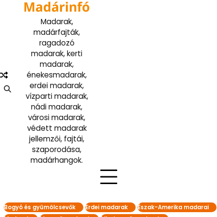
Madárinfó
Skip
to
Madarak,
content
madárfajták,
ragadozó
madarak, kerti
madarak,
énekesmadarak,
erdei madarak,
vízparti madarak,
nádi madarak,
városi madarak,
védett madarak
jellemzői, fajtái,
szaporodása,
madárhangok.
Bogyó és gyümölcsevők
Erdei madarak
Észak-Amerika madarai