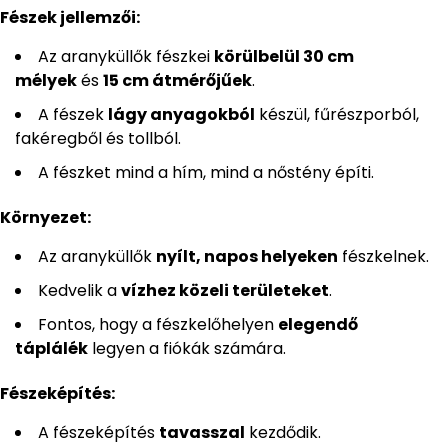
Fészek jellemzői:
Az aranyküllők fészkei
körülbelül 30 cm
mélyek
és
15 cm átmérőjűek
.
A fészek
lágy anyagokból
készül, fűrészporból,
fakéregből és tollból.
A fészket mind a hím, mind a nőstény építi.
Környezet:
Az aranyküllők
nyílt, napos helyeken
fészkelnek.
Kedvelik a
vízhez közeli területeket
.
Fontos, hogy a fészkelőhelyen
elegendő
táplálék
legyen a fiókák számára.
Fészeképítés:
A fészeképítés
tavasszal
kezdődik.