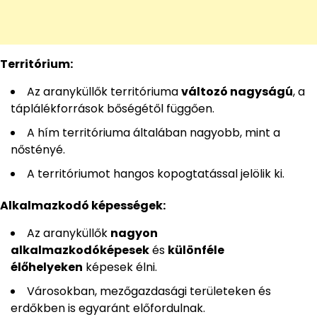
Territórium:
Az aranyküllők territóriuma
változó nagyságú
, a
táplálékforrások bőségétől függően.
A hím territóriuma általában nagyobb, mint a
nőstényé.
A territóriumot hangos kopogtatással jelölik ki.
Alkalmazkodó képességek:
Az aranyküllők
nagyon
alkalmazkodóképesek
és
különféle
élőhelyeken
képesek élni.
Városokban, mezőgazdasági területeken és
erdőkben is egyaránt előfordulnak.