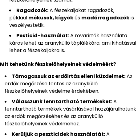
Ragadozók:
A fészekaljakat ragadozók,
például
mókusok, kígyók
és
madárragadozók
is
veszélyeztetik.
Pesticid-használat:
A rovarirtók használata
káros lehet az aranyküllő táplálékára, ami kihatással
lehet a fészekaljakra is.
Mit tehetünk fészkelőhelyeinek védelméért?
Támogassuk az erdőirtás elleni küzdelmet:
Az
erdők megőrzése fontos az aranyküllő
fészkelőhelyeinek védelme érdekében.
Válasszunk fenntartható termékeket:
A
fenntartható termékek vásárlásával hozzájárulhatunk
az erdők megőrzéséhez és az aranyküllő
fészkelőhelyeinek védelméhez.
Kerüljük a peszticidek használatát:
A