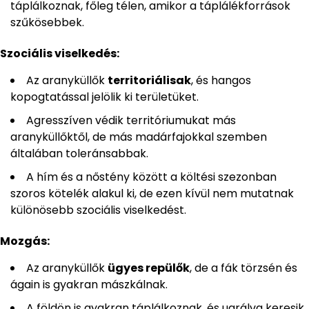
táplálkoznak, főleg télen, amikor a táplálékforrások
szűkösebbek.
Szociális viselkedés:
Az aranyküllők
territoriálisak
, és hangos
kopogtatással jelölik ki területüket.
Agresszíven védik territóriumukat más
aranyküllőktől, de más madárfajokkal szemben
általában toleránsabbak.
A hím és a nőstény között a költési szezonban
szoros kötelék alakul ki, de ezen kívül nem mutatnak
különösebb szociális viselkedést.
Mozgás:
Az aranyküllők
ügyes repülők
, de a fák törzsén és
ágain is gyakran mászkálnak.
A földön is gyakran táplálkoznak, és ugrálva keresik