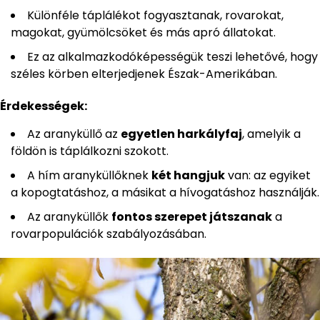
Különféle táplálékot fogyasztanak, rovarokat,
magokat, gyümölcsöket és más apró állatokat.
Ez az alkalmazkodóképességük teszi lehetővé, hogy
széles körben elterjedjenek Észak-Amerikában.
Érdekességek:
Az aranyküllő az
egyetlen harkályfaj
, amelyik a
földön is táplálkozni szokott.
A hím aranyküllőknek
két hangjuk
van: az egyiket
a kopogtatáshoz, a másikat a hívogatáshoz használják.
Az aranyküllők
fontos szerepet játszanak
a
rovarpopulációk szabályozásában.