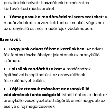
peszticidek helyett használjunk természetes
kártevőirtási módszereket.
Támogassuk a madárvédelmi szervezeteket:
A
madárvédelmi szervezetek fontos munkát végeznek
az aranyküllő és más madárfajok védelmében.
Ezenkívül:
Hagyjunk odvas fákat a kertünkben:
Az odvas
fák fontos fészkelőhelyet jelentenek az aranyküllő
számára.
Építsünk madárházakat:
A madárházak
építésével is segíthetünk az aranyküllőnek
fészkelőhelyet találni.
Tájékoztassuk másokat az aranyküllő
védelmének fontosságáról:
Minél többen tudnak az
aranyküllő veszélyeztetettségéről, annál nagyobb az
esélye a faj megőrzésének.