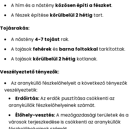
A hím és a nőstény
közösen építi a fészket
.
A fészek építése
körülbelül 2 hétig
tart.
Tojásrakás:
A nőstény
4-7 tojást
rak.
A tojások
fehérek
és
barna foltokkal
tarkítottak.
A tojások
körülbelül 2 hétig
kotlanak.
Veszélyeztető tényezők:
Az aranyküllő fészkelőhelyeit a következő tényezők
veszélyeztetik:
Erdőirtás:
Az erdők pusztítása csökkenti az
aranyküllők fészkelőhelyeinek számát.
Élőhely-vesztés:
A mezőgazdasági területek és a
városok terjeszkedése is csökkenti az aranyküllők
fészkelőhelyeinek számát.