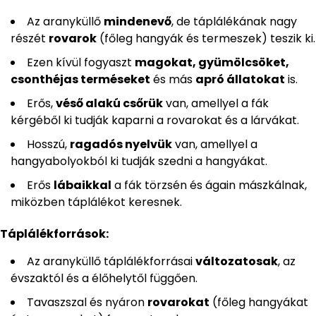
Az aranyküllő
mindenevő
, de táplálékának nagy
részét
rovarok
(főleg hangyák és termeszek) teszik ki.
Ezen kívül fogyaszt
magokat, gyümölcsöket,
csonthéjas terméseket
és más
apró állatokat
is.
Erős,
véső alakú csőrük
van, amellyel a fák
kérgéből ki tudják kaparni a rovarokat és a lárvákat.
Hosszú,
ragadós nyelvük
van, amellyel a
hangyabolyokból ki tudják szedni a hangyákat.
Erős
lábaikkal
a fák törzsén és ágain mászkálnak,
miközben táplálékot keresnek.
Táplálékforrások:
Az aranyküllő táplálékforrásai
változatosak
, az
évszaktól és a élőhelytől függően.
Tavaszszal és nyáron
rovarokat
(főleg hangyákat