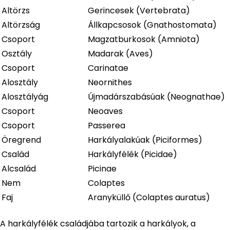
Altörzs
Gerincesek (Vertebrata)
Altörzság
Állkapcsosok (Gnathostomata)
Csoport
Magzatburkosok (Amniota)
Osztály
Madarak (Aves)
Csoport
Carinatae
Alosztály
Neornithes
Alosztályág
Újmadárszabásúak (Neognathae)
Csoport
Neoaves
Csoport
Passerea
Öregrend
Harkályalakúak (Piciformes)
Család
Harkályfélék (Picidae)
Alcsalád
Picinae
Nem
Colaptes
Faj
Aranyküllő (Colaptes auratus)
A harkályfélék családjába tartozik a harkályok, a