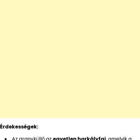
Érdekességek:
Az aranyküllő az
egyetlen harkályfaj
, amelyik a