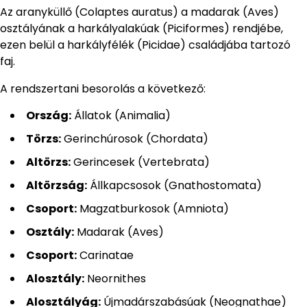
Az aranyk
üllő (Colaptes auratus) a madarak (Aves)
osztályának a harkályalakúak (Piciformes) rendjébe,
ezen belül a harkályfélék (Picidae) családjába tartozó
faj.
A
rendszertani besorolás a következő:
Ország:
Állatok (Animalia)
Törzs:
Gerinchúrosok (Chordata)
Altörzs:
Gerincesek (Vertebrata)
Altörzság:
Állkapcsosok (Gnathostomata)
Csoport:
Magzatburkosok (Amniota)
Osztály:
Madarak (Aves)
Csoport:
Carinatae
Alosztály:
Neornithes
Alosztályág:
Újmadárszabásúak (Neognathae)