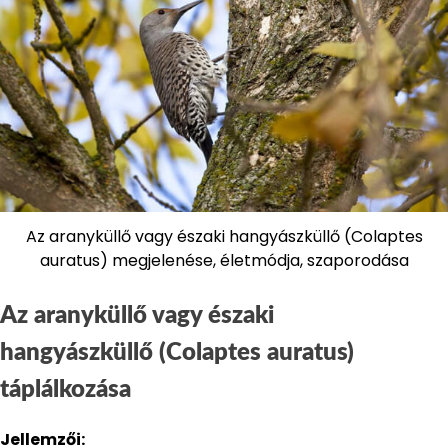
Az aranyküllő vagy északi hangyászküllő (Colaptes
auratus) megjelenése, életmódja, szaporodása
Az aranyküllő vagy északi
hangyászküllő (Colaptes auratus)
táplálkozása
Jellemzői: