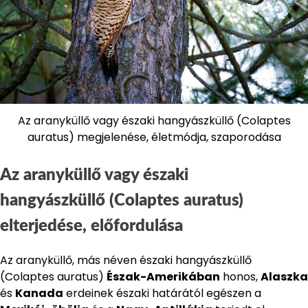
Az aranyküllő vagy északi hangyászküllő (Colaptes
auratus) megjelenése, életmódja, szaporodása
Az aranyküllő vagy északi
hangyászküllő (Colaptes auratus)
elterjedése, előfordulása
Az aranyküllő, más néven északi hangyászküllő
(Colaptes auratus)
Észak-Amerikában
honos,
Alaszka
és
Kanada
erdeinek északi határától egészen a