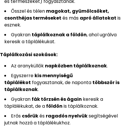
és termeszeket) fogyasztanak.
Ősszel és télen
magokat, gyümölcsöket,
csonthéjas terméseket
és más
apró állatokat
is
esznek.
Gyakran
táplálkoznak a földön
, ahol ugrálva
keresik a táplálékukat.
Táplálkozási szokások:
Az aranyküllők
napközben táplálkoznak
.
Egyszerre
kis mennyiségű
táplálékot
fogyasztanak, de naponta
többször is
táplálkoznak
.
Gyakran
fák törzsén és ágain
keresik a
táplálékukat, de a
földön
is táplálkoznak.
Erős
csőrük
és
ragadós nyelvük
segítségével
jutnak hozzá a táplálékukhoz.