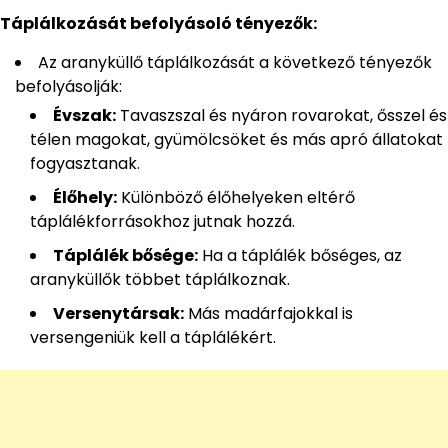
Táplálkozását befolyásoló tényezők:
Az aranyküllő táplálkozását a következő tényezők
befolyásolják:
Évszak:
Tavaszszal és nyáron rovarokat, ősszel és
télen magokat, gyümölcsöket és más apró állatokat
fogyasztanak.
Élőhely:
Különböző élőhelyeken eltérő
táplálékforrásokhoz jutnak hozzá.
Táplálék bősége:
Ha a táplálék bőséges, az
aranyküllők többet táplálkoznak.
Versenytársak:
Más madárfajokkal is
versengeniük kell a táplálékért.