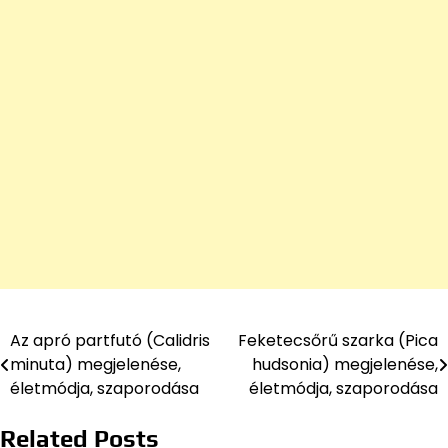
Az apró partfutó (Calidris
Feketecsőrű szarka (Pica
Bejegyzés
minuta) megjelenése,
hudsonia) megjelenése,
navigáció
életmódja, szaporodása
életmódja, szaporodása
Related Posts