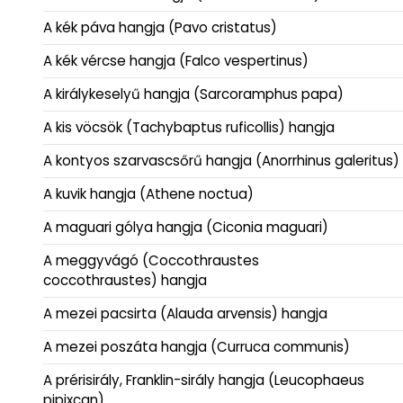
A kék páva hangja (Pavo cristatus)
A kék vércse hangja (Falco vespertinus)
A királykeselyű hangja (Sarcoramphus papa)
A kis vöcsök (Tachybaptus ruficollis) hangja
A kontyos szarvascsőrű hangja (Anorrhinus galeritus)
A kuvik hangja (Athene noctua)
A maguari gólya hangja (Ciconia maguari)
A meggyvágó (Coccothraustes
coccothraustes) hangja
A mezei pacsirta (Alauda arvensis) hangja
A mezei poszáta hangja (Curruca communis)
A prérisirály, Franklin-sirály hangja (Leucophaeus
pipixcan)