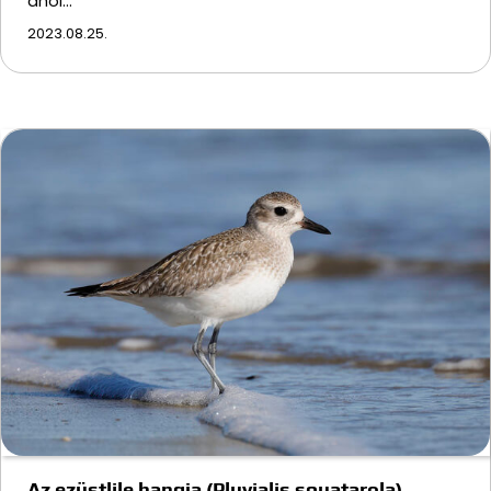
ahol…
2023.08.25.
Az ezüstlile hangja (Pluvialis squatarola)