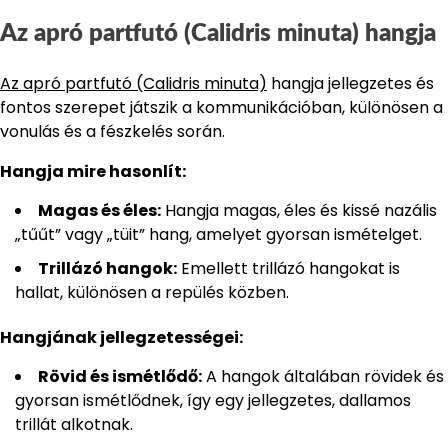
Az apró partfutó (Calidris minuta) hangja
Az apró partfutó (Calidris minuta)
hangja jellegzetes és
fontos szerepet játszik a kommunikációban, különösen a
vonulás és a fészkelés során.
Hangja mire hasonlít:
Magas és éles:
Hangja magas, éles és kissé nazális
„tűűt” vagy „tüit” hang, amelyet gyorsan ismételget.
Trillázó hangok:
Emellett trillázó hangokat is
hallat, különösen a repülés közben.
Hangjának jellegzetességei:
Rövid és ismétlődő:
A hangok általában rövidek és
gyorsan ismétlődnek, így egy jellegzetes, dallamos
trillát alkotnak.