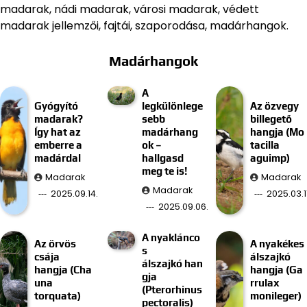
madarak, nádi madarak, városi madarak, védett
madarak jellemzői, fajtái, szaporodása, madárhangok.
Madárhangok
A
Gyógyító
legkülönlege
Az özvegy
madarak?
sebb
billegető
Így hat az
madárhang
hangja (Mo
emberre a
ok –
tacilla
madárdal
hallgasd
aguimp)
meg te is!
Madarak
Madarak
Madarak
2025.09.14.
2025.03.11
2025.09.06.
A nyaklánco
Az örvös
A nyakékes
s
csája
álszajkó
álszajkó han
hangja (Cha
hangja (Ga
gja
una
rrulax
(Pterorhinus
torquata)
monileger)
pectoralis)