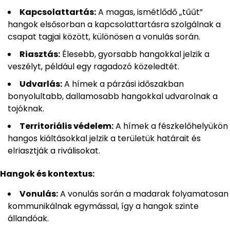
Kapcsolattartás:
A magas, ismétlődő „tűűt”
hangok elsősorban a kapcsolattartásra szolgálnak a
csapat tagjai között, különösen a vonulás során.
Riasztás:
Élesebb, gyorsabb hangokkal jelzik a
veszélyt, például egy ragadozó közeledtét.
Udvarlás:
A hímek a párzási időszakban
bonyolultabb, dallamosabb hangokkal udvarolnak a
tojóknak.
Territoriális védelem:
A hímek a fészkelőhelyükön
hangos kiáltásokkal jelzik a területük határait és
elriasztják a riválisokat.
Hangok és kontextus:
Vonulás:
A vonulás során a madarak folyamatosan
kommunikálnak egymással, így a hangok szinte
állandóak.