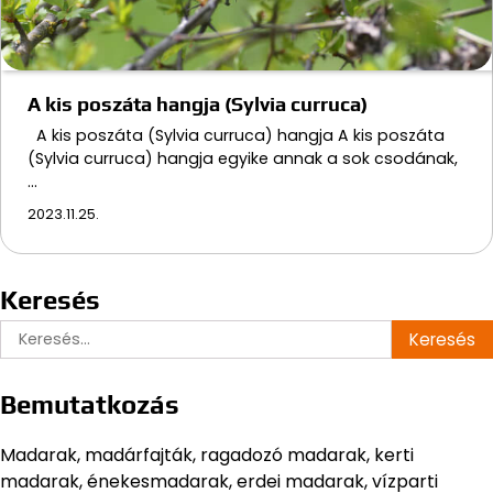
A kis poszáta hangja (Sylvia curruca)
A kis poszáta (Sylvia curruca) hangja A kis poszáta
(Sylvia curruca) hangja egyike annak a sok csodának,
…
2023.11.25.
Keresés
Keresés:
Bemutatkozás
Madarak, madárfajták, ragadozó madarak, kerti
madarak, énekesmadarak, erdei madarak, vízparti