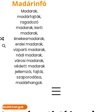
Madárinfó
Skip
to
Madarak,
content
madárfajták,
ragadozó
madarak, kerti
madarak,
énekesmadarak,
erdei madarak,
vízparti madarak,
nádi madarak,
városi madarak,
védett madarak
jellemzői, fajtái,
szaporodása,
madárhangok.
Madárhangok