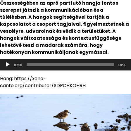
Összességében az apró partfutó hangja fontos
szerepet játszik a kommunikációban és a
túlélésben. A hangok segítségével tartják a
kapcsolatot a csoport tagjaival, figyelmeztetnek a
veszélyre, udvarolnak és védik a területüket. A
hangok változatossága és kontextusfüggősége
lehetővé teszi a madarak számára, hogy
hatékonyan kommunikáljanak egymással.
Audió
00:00
00:00
lejátszó
Hang: https://xeno-
canto.org/contributor/SDPCHKOHRH