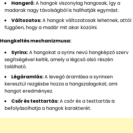
Hangerő:
A hangok viszonylag hangosak, így a
madarak nagy távolságból is hallhatják egymást.
Változatos:
A hangok változatosak lehetnek, attól
függően, hogy a madár mit akar közölni.
Hangkeltés mechanizmusa:
Syrinx:
A hangokat a syrinx nevű hangképző szerv
segítségével keltik, amely a légcső alsó részén
található.
Légáramlás:
A levegő áramlása a syrinxen
keresztül rezgésbe hozza a hangszalagokat, ami
hangot eredményez.
Csőr és testtartás:
A csőr és a testtartás is
befolyásolhatja a hangok karakterét.