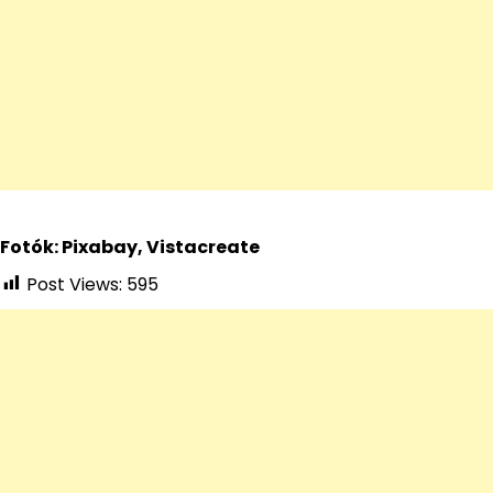
Fotók: Pixabay, Vistacreate
Post Views:
595