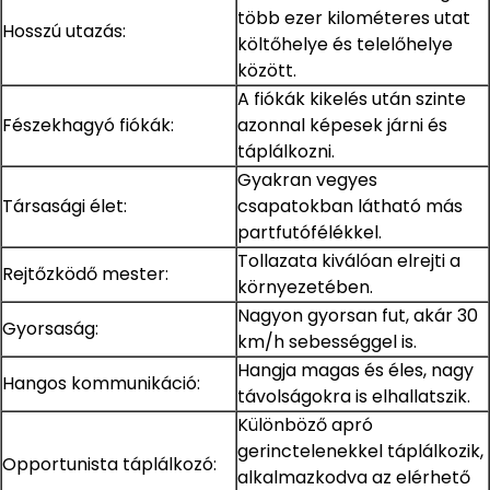
több ezer kilométeres utat
Hosszú utazás:
költőhelye és telelőhelye
között.
A fiókák kikelés után szinte
Fészekhagyó fiókák:
azonnal képesek járni és
táplálkozni.
Gyakran vegyes
Társasági élet:
csapatokban látható más
partfutófélékkel.
Tollazata kiválóan elrejti a
Rejtőzködő mester:
környezetében.
Nagyon gyorsan fut, akár 30
Gyorsaság:
km/h sebességgel is.
Hangja magas és éles, nagy
Hangos kommunikáció:
távolságokra is elhallatszik.
Különböző apró
gerinctelenekkel táplálkozik,
Opportunista táplálkozó:
alkalmazkodva az elérhető