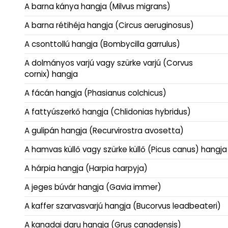
A barna kánya hangja (Milvus migrans)
A barna rétihéja hangja (Circus aeruginosus)
A csonttollú hangja (Bombycilla garrulus)
A dolmányos varjú vagy szürke varjú (Corvus
cornix) hangja
A fácán hangja (Phasianus colchicus)
A fattyúszerkő hangja (Chlidonias hybridus)
A gulipán hangja (Recurvirostra avosetta)
A hamvas küllő vagy szürke küllő (Picus canus) hangja
A hárpia hangja (Harpia harpyja)
A jeges búvár hangja (Gavia immer)
A kaffer szarvasvarjú hangja (Bucorvus leadbeateri)
A kanadai daru hangja (Grus canadensis)