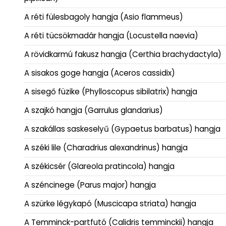
A réti fülesbagoly hangja (Asio flammeus)
A réti tücsökmadár hangja (Locustella naevia)
A rövidkarmú fakusz hangja (Certhia brachydactyla)
A sisakos goge hangja (Aceros cassidix)
A sisegő füzike (Phylloscopus sibilatrix) hangja
A szajkó hangja (Garrulus glandarius)
A szakállas saskeselyű (Gypaetus barbatus) hangja
A széki lile (Charadrius alexandrinus) hangja
A székicsér (Glareola pratincola) hangja
A széncinege (Parus major) hangja
A szürke légykapó (Muscicapa striata) hangja
A Temminck-partfutó (Calidris temminckii) hangja