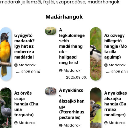
madarak jellemzői, fajtái, szaporodása, madárhangok.
Madárhangok
A
Gyógyító
legkülönlege
Az özvegy
madarak?
sebb
billegető
Így hat az
madárhang
hangja (Mo
emberre a
ok –
tacilla
madárdal
hallgasd
aguimp)
meg te is!
Madarak
Madarak
Madarak
2025.09.14.
2025.03.11
2025.09.06.
A nyaklánco
Az örvös
A nyakékes
s
csája
álszajkó
álszajkó han
hangja (Cha
hangja (Ga
gja
una
rrulax
(Pterorhinus
torquata)
monileger)
pectoralis)
Madarak
Madarak
Madarak