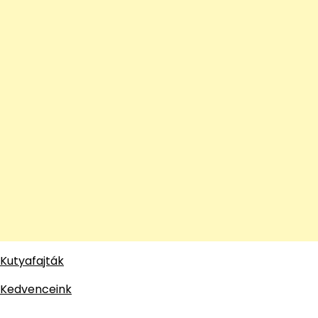
Kutyafajták
Kedvenceink