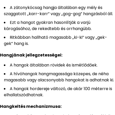
A zátonykócsag hangja általában egy mély és
szaggatott „karr-karr” vagy „gog-gog” hangzásból áll.
Ezt a hangot gyakran hasonlítják a varjú
károgásához, de rekedtebb és orrhangúbb.
Ritkábban hallható magasabb „ki-ki” vagy „gek-
gek” hang is.
Hangjának jellegzetességei:
A hangok általában rövidek és ismétlődőek.
A hívóhangok hangmagassága közepes, de néha
magasabb vagy alacsonyabb hangokat is adhatnak ki.
A hangok hordereje változó, de akár 100 méterre is
elhallatszódhatnak.
Hangkeltés mechanizmusa: