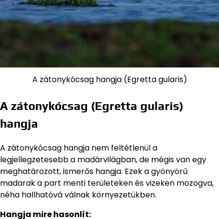
A zátonykócsag hangja (Egretta gularis)
A zátonykócsag (Egretta gularis)
hangja
A zátonykócsag hangja nem feltétlenül a
legjellegzetesebb a madárvilágban, de mégis van egy
meghatározott, ismerős hangja. Ezek a gyönyörű
madarak a part menti területeken és vizeken mozogva,
néha hallhatóvá válnak környezetükben.
Hangja mire hasonlít: