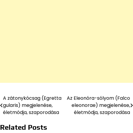
A zátonykócsag (Egretta
Az Eleonóra-sólyom (Falco
Bejegyzés
gularis) megjelenése,
eleonorae) megjelenése,
navigáció
életmódja, szaporodása
életmódja, szaporodása
Related Posts