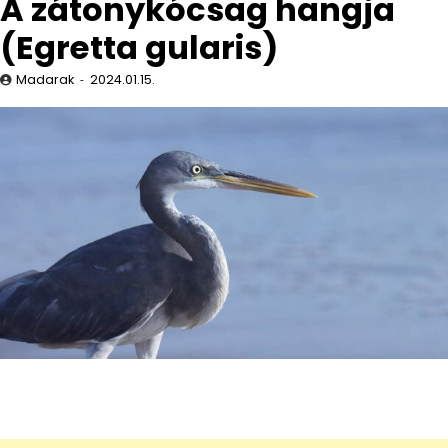
A zátonykócsag hangja
(Egretta gularis)
Madarak
2024.01.15.