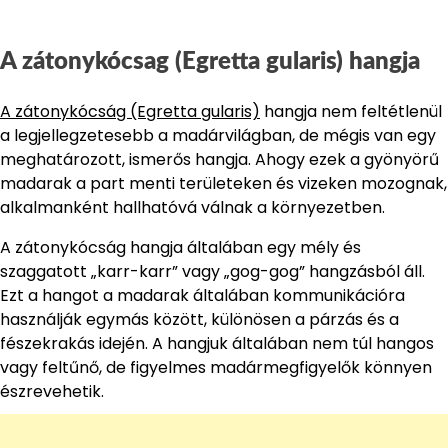
A zátonykócsag (Egretta gularis) hangja
A zátonykócság (Egretta gularis)
hangja nem feltétlenül
a legjellegzetesebb a madárvilágban, de mégis van egy
meghatározott, ismerős hangja. Ahogy ezek a gyönyörű
madarak a part menti területeken és vizeken mozognak,
alkalmanként hallhatóvá válnak a környezetben.
A zátonykócság hangja általában egy mély és
szaggatott „karr-karr” vagy „gog-gog” hangzásból áll.
Ezt a hangot a madarak általában kommunikációra
használják egymás között, különösen a párzás és a
fészekrakás idején. A hangjuk általában nem túl hangos
vagy feltűnő, de figyelmes madármegfigyelők könnyen
észrevehetik.