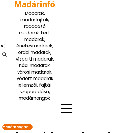
Madárinfó
Skip
to
Madarak,
content
madárfajták,
ragadozó
madarak, kerti
madarak,
énekesmadarak,
erdei madarak,
vízparti madarak,
nádi madarak,
városi madarak,
védett madarak
jellemzői, fajtái,
szaporodása,
madárhangok.
Madárhangok