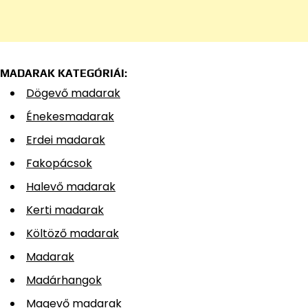
MADARAK KATEGÓRIÁI:
Dögevő madarak
Énekesmadarak
Erdei madarak
Fakopácsok
Halevő madarak
Kerti madarak
Költöző madarak
Madarak
Madárhangok
Magevő madarak