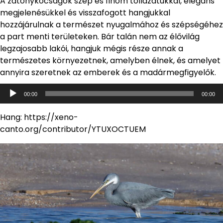
A zátonykócságok szép és finom tollazatukkal, elegáns
megjelenésükkel és visszafogott hangjukkal
hozzájárulnak a természet nyugalmához és szépségéhez
a part menti területeken. Bár talán nem az élővilág
legzajosabb lakói, hangjuk mégis része annak a
természetes környezetnek, amelyben élnek, és amelyet
annyira szeretnek az emberek és a madármegfigyelők.
Audió
00:00
00:00
lejátszó
Hang: https://xeno-
canto.org/contributor/YTUXOCTUEM