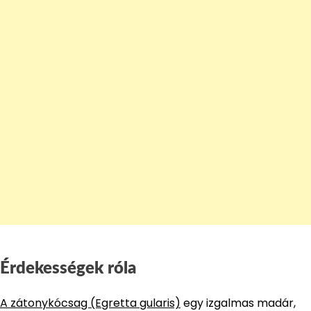
Érdekességek róla
A zátonykócsag (Egretta gularis)
egy izgalmas madár,