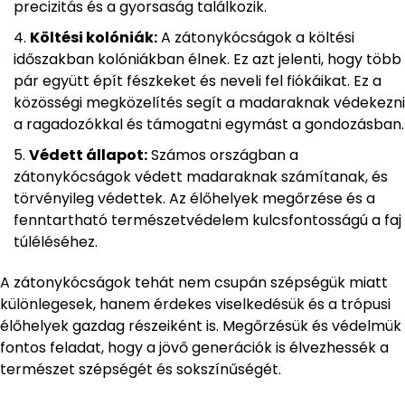
precizitás és a gyorsaság találkozik.
Költési kolóniák:
A zátonykócságok a költési
időszakban kolóniákban élnek. Ez azt jelenti, hogy több
pár együtt épít fészkeket és neveli fel fiókáikat. Ez a
közösségi megközelítés segít a madaraknak védekezni
a ragadozókkal és támogatni egymást a gondozásban.
Védett állapot:
Számos országban a
zátonykócságok védett madaraknak számítanak, és
törvényileg védettek. Az élőhelyek megőrzése és a
fenntartható természetvédelem kulcsfontosságú a faj
túléléséhez.
A zátonykócságok tehát nem csupán szépségük miatt
különlegesek, hanem érdekes viselkedésük és a trópusi
élőhelyek gazdag részeiként is. Megőrzésük és védelmük
fontos feladat, hogy a jövő generációk is élvezhessék a
természet szépségét és sokszínűségét.