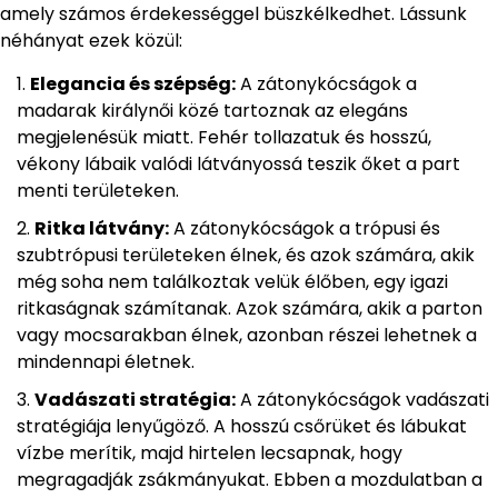
amely számos érdekességgel büszkélkedhet. Lássunk
néhányat ezek közül:
Elegancia és szépség:
A zátonykócságok a
madarak királynői közé tartoznak az elegáns
megjelenésük miatt. Fehér tollazatuk és hosszú,
vékony lábaik valódi látványossá teszik őket a part
menti területeken.
Ritka látvány:
A zátonykócságok a trópusi és
szubtrópusi területeken élnek, és azok számára, akik
még soha nem találkoztak velük élőben, egy igazi
ritkaságnak számítanak. Azok számára, akik a parton
vagy mocsarakban élnek, azonban részei lehetnek a
mindennapi életnek.
Vadászati stratégia:
A zátonykócságok vadászati
stratégiája lenyűgöző. A hosszú csőrüket és lábukat
vízbe merítik, majd hirtelen lecsapnak, hogy
megragadják zsákmányukat. Ebben a mozdulatban a