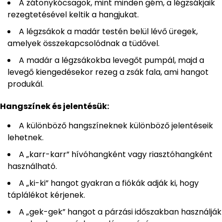
A zátonykócsagok, mint minden gém, a légzsákjaik
rezegtetésével keltik a hangjukat.
A légzsákok a madár testén belül lévő üregek,
amelyek összekapcsolódnak a tüdővel.
A madár a légzsákokba levegőt pumpál, majd a
levegő kiengedésekor rezeg a zsák fala, ami hangot
produkál.
Hangszínek és jelentésük:
A különböző hangszíneknek különböző jelentéseik
lehetnek.
A „karr-karr” hívóhangként vagy riasztóhangként
használható.
A „ki-ki” hangot gyakran a fiókák adják ki, hogy
táplálékot kérjenek.
A „gek-gek” hangot a párzási időszakban használják