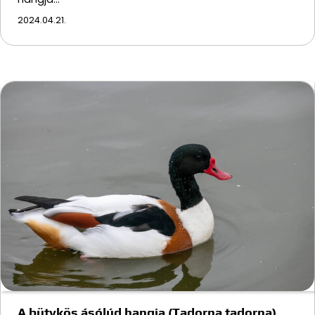
2024.04.21.
A bütykös ásólúd hangja (Tadorna tadorna)