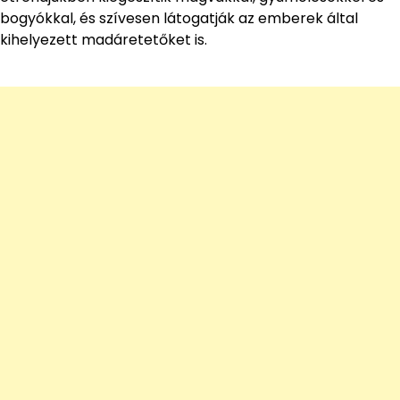
bogyókkal, és szívesen látogatják az emberek által
kihelyezett madáretetőket is.