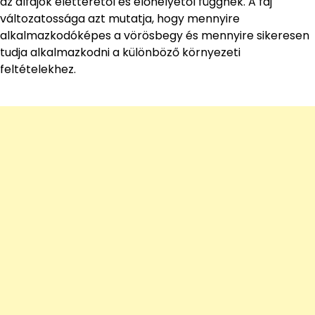
az alfajok életterétől és élőhelyétől függnek. A faj
változatossága azt mutatja, hogy mennyire
alkalmazkodóképes a vörösbegy és mennyire sikeresen
tudja alkalmazkodni a különböző környezeti
feltételekhez.