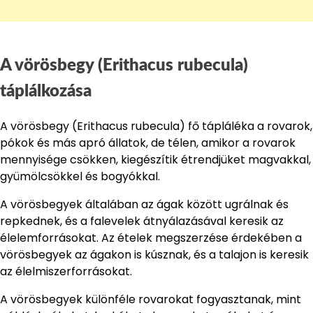
A vörösbegy (Erithacus rubecula)
táplálkozása
A vörösbegy (Erithacus rubecula) fő tápláléka a rovarok,
pókok és más apró állatok, de télen, amikor a rovarok
mennyisége csökken, kiegészítik étrendjüket magvakkal,
gyümölcsökkel és bogyókkal.
A vörösbegyek általában az ágak között ugrálnak és
repkednek, és a falevelek átnyálazásával keresik az
élelemforrásokat. Az ételek megszerzése érdekében a
vörösbegyek az ágakon is kúsznak, és a talajon is keresik
az élelmiszerforrásokat.
A vörösbegyek különféle rovarokat fogyasztanak, mint