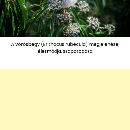
A vörösbegy (Erithacus rubecula) megjelenése,
életmódja, szaporodása