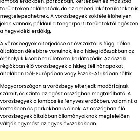
lombos erdőkben, parkokban, kertekben és más zöld
területeken találhatóak, de az emberi lakóterületeken is
megtelepedhetnek. A vörösbegyek sokféle élőhelyen
jelen vannak, például a tengerparti területektől egészen
a hegyvidéki erdőkig.
A vörösbegyek elterjedése az évszaktól is függ. Télen
általában délebbre vonulnak, és a hideg időszakban az
élőhelyük kisebb területekre korlátozódik. Az északi
régiókban élő vörösbegyek a hideg téli hónapokat
általában Dél-Európában vagy Észak-Afrikában töltik.
Magyarországon a vörösbegy elterjedt madárfajnak
számít, és szinte az egész országban megtalálható. A
vörösbegyek a lombos és fenyves erdőkben, valamint a
kertekben és parkokban is élnek. Az országban élő
vörösbegyek általában állományaiknak megfelelően
váltják egymást az egyes évszakokban.