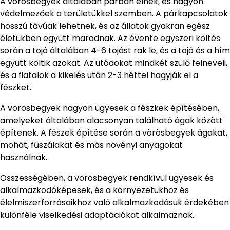
A vörösbegyek általában párban élnek, és nagyon
védelmezőek a területükkel szemben. A párkapcsolatok
hosszú távúak lehetnek, és az állatok gyakran egész
életükben együtt maradnak. Az évente egyszeri költés
során a tojó általában 4-6 tojást rak le, és a tojó és a hím
együtt költik azokat. Az utódokat mindkét szülő felneveli,
és a fiatalok a kikelés után 2-3 héttel hagyják el a
fészket.
A vörösbegyek nagyon ügyesek a fészkek építésében,
amelyeket általában alacsonyan található ágak között
építenek. A fészek építése során a vörösbegyek ágakat,
mohát, fűszálakat és más növényi anyagokat
használnak.
Összességében, a vörösbegyek rendkívül ügyesek és
alkalmazkodóképesek, és a környezetükhöz és
élelmiszerforrásaikhoz való alkalmazkodásuk érdekében
különféle viselkedési adaptációkat alkalmaznak.