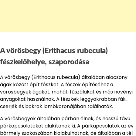
A vörösbegy (Erithacus rubecula)
fészkelőhelye, s
zaporodása
A vörösbegy (Erithacus rubecula) általában alacsony
ágak között épít fészket. A fészek építéséhez a
vörösbegyek ágakat, mohát, fűszálakat és más növényi
anyagokat használnak. A fészkek leggyakrabban fák,
cserjék és bokrok lombkoronájában találhatók.
A vörösbegyek általában párban élnek, és hosszú távú
párkapcsolatokat alakítanak ki. A párkapcsolatok az év
bármely szakaszában kialakulhatnak, de általában a tél