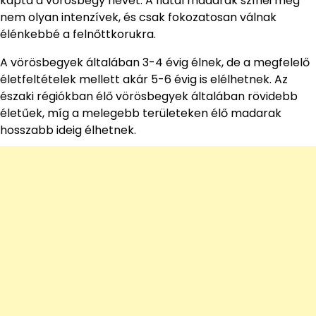
kapta a vörösbegy nevét. A fiatal madarak színei még
nem olyan intenzívek, és csak fokozatosan válnak
élénkebbé a felnőttkorukra.
A vörösbegyek általában 3-4 évig élnek, de a megfelelő
életfeltételek mellett akár 5-6 évig is elélhetnek. Az
északi régiókban élő vörösbegyek általában rövidebb
életűek, míg a melegebb területeken élő madarak
hosszabb ideig élhetnek.