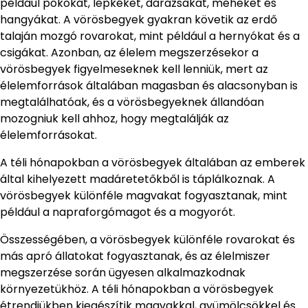
például pókokat, lepkéket, darazsakat, méheket és
hangyákat. A vörösbegyek gyakran követik az erdő
talaján mozgó rovarokat, mint például a hernyókat és a
csigákat. Azonban, az élelem megszerzésekor a
vörösbegyek figyelmeseknek kell lenniük, mert az
élelemforrások általában magasban és alacsonyban is
megtalálhatóak, és a vörösbegyeknek állandóan
mozogniuk kell ahhoz, hogy megtalálják az
élelemforrásokat.
A téli hónapokban a vörösbegyek általában az emberek
által kihelyezett madáretetőkből is táplálkoznak. A
vörösbegyek különféle magvakat fogyasztanak, mint
például a napraforgómagot és a mogyorót.
Összességében, a vörösbegyek különféle rovarokat és
más apró állatokat fogyasztanak, és az élelmiszer
megszerzése során ügyesen alkalmazkodnak
környezetükhöz. A téli hónapokban a vörösbegyek
étrendjükben kiegészítik magvakkal, gyümölcsökkel és