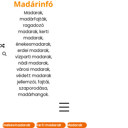
Madárinfó
Skip
to
Madarak,
content
madárfajták,
ragadozó
madarak, kerti
madarak,
énekesmadarak,
erdei madarak,
vízparti madarak,
nádi madarak,
városi madarak,
védett madarak
jellemzői, fajtái,
szaporodása,
madárhangok.
Énekesmadarak
Kerti madarak
Madarak