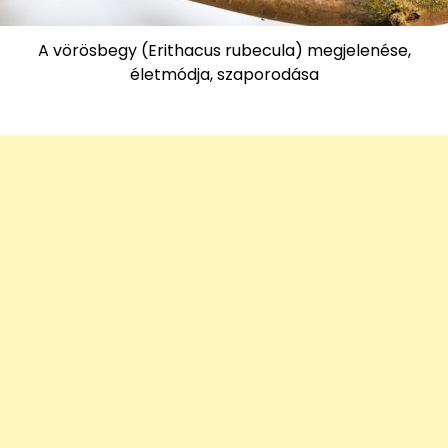
A vörösbegy (Erithacus rubecula) megjelenése,
életmódja, szaporodása