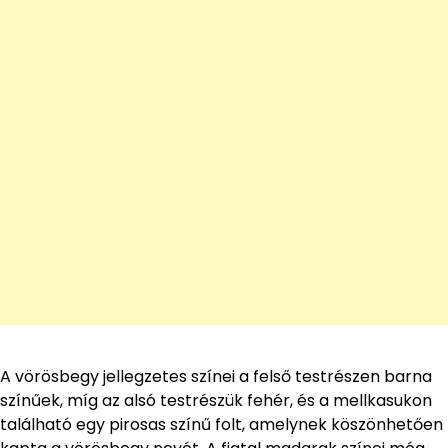
A vörösbegy jellegzetes színei a felső testrészen barna
színűek, míg az alsó testrészük fehér, és a mellkasukon
található egy pirosas színű folt, amelynek köszönhetően