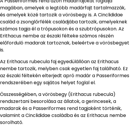
A Passeriformes rend azon madárfajokat foglalja
magában, amelyek a legtöbb madárfajt tartalmazzák,
és amelyek közé tartozik a vörösbegy is. A Cinclididae
család a zsonglőrfélék családjába tartozik, amelyeknek
számos tagja él a trópusokon és a szubtrópusokon. Az
Erithacus nembe az északi félteke számos részén
előforduló madarak tartoznak, beleértve a vörösbegyet
is.
Az Erithacus rubecula faj egyedülállóan az Erithacus
nembe tartozik, melyben csak egyetlen faj található. Ez
az északi féltekén elterjedt apró madár a Passeriformes
rendszerében egy sajátos helyet foglal el.
Összességében, a vörösbegy (Erithacus rubecula)
rendszertani besorolása az állatok, a gerincesek, a
madarak és a Passeriformes rend tagjaként történik,
valamint a Cinclididae családba és az Erithacus nembe
sorolható.