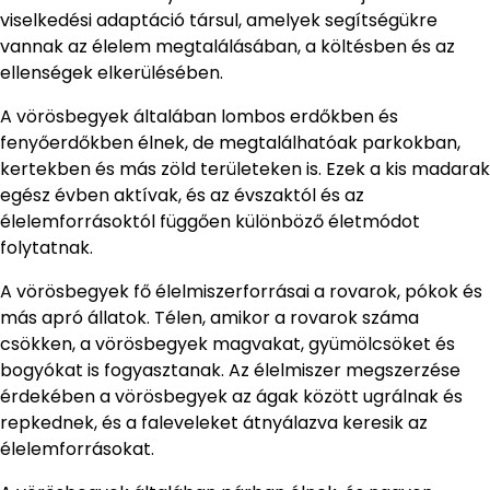
viselkedési adaptáció társul, amelyek segítségükre
vannak az élelem megtalálásában, a költésben és az
ellenségek elkerülésében.
A vörösbegyek általában lombos erdőkben és
fenyőerdőkben élnek, de megtalálhatóak parkokban,
kertekben és más zöld területeken is. Ezek a kis madarak
egész évben aktívak, és az évszaktól és az
élelemforrásoktól függően különböző életmódot
folytatnak.
A vörösbegyek fő élelmiszerforrásai a rovarok, pókok és
más apró állatok. Télen, amikor a rovarok száma
csökken, a vörösbegyek magvakat, gyümölcsöket és
bogyókat is fogyasztanak. Az élelmiszer megszerzése
érdekében a vörösbegyek az ágak között ugrálnak és
repkednek, és a faleveleket átnyálazva keresik az
élelemforrásokat.