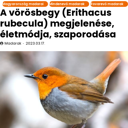
Magyarország madarai
Mindenevő madarak
Rovarevő madarak
A vörösbegy (Erithacus
rubecula) megjelenése,
életmódja, szaporodása
Madarak
2023.03.17.