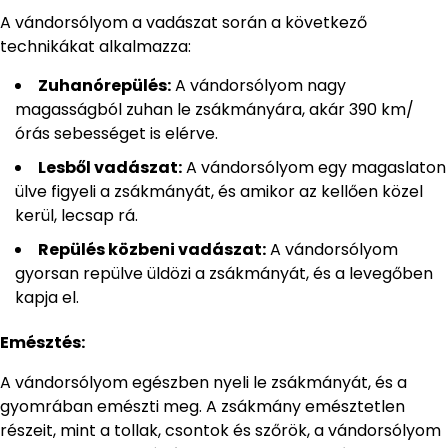
A vándorsólyom a vadászat során a következő
technikákat alkalmazza:
Zuhanórepülés:
A vándorsólyom nagy
magasságból zuhan le zsákmányára, akár 390 km/
órás sebességet is elérve.
Lesből vadászat:
A vándorsólyom egy magaslaton
ülve figyeli a zsákmányát, és amikor az kellően közel
kerül, lecsap rá.
Repülés közbeni vadászat:
A vándorsólyom
gyorsan repülve üldözi a zsákmányát, és a levegőben
kapja el.
Emésztés:
A vándorsólyom egészben nyeli le zsákmányát, és a
gyomrában emészti meg. A zsákmány emésztetlen
részeit, mint a tollak, csontok és szőrök, a vándorsólyom