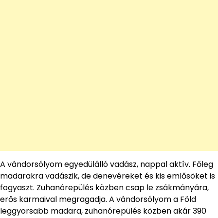
A vándorsólyom egyedülálló vadász, nappal aktív. Főleg
madarakra vadászik, de denevéreket és kis emlősöket is
fogyaszt. Zuhanórepülés közben csap le zsákmányára,
erős karmaival megragadja. A vándorsólyom a Föld
leggyorsabb madara, zuhanórepülés közben akár 390