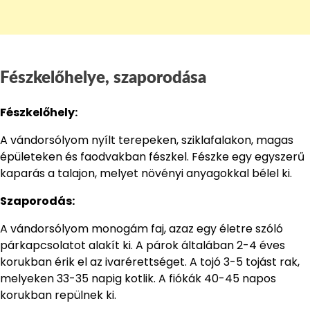
Fészkelőhelye, szaporodása
Fészkelőhely:
A vándorsólyom nyílt terepeken, sziklafalakon, magas
épületeken és faodvakban fészkel. Fészke egy egyszerű
kaparás a talajon, melyet növényi anyagokkal bélel ki.
Szaporodás:
A vándorsólyom monogám faj, azaz egy életre szóló
párkapcsolatot alakít ki. A párok általában 2-4 éves
korukban érik el az ivarérettséget. A tojó 3-5 tojást rak,
melyeken 33-35 napig kotlik. A fiókák 40-45 napos
korukban repülnek ki.