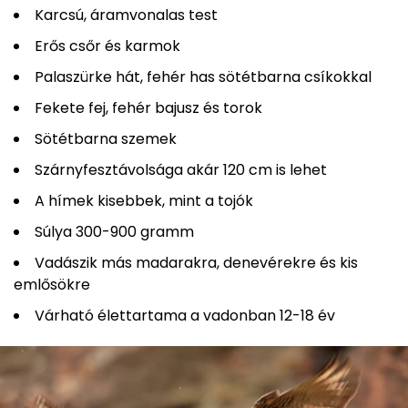
Karcsú, áramvonalas test
Erős csőr és karmok
Palaszürke hát, fehér has sötétbarna csíkokkal
Fekete fej, fehér bajusz és torok
Sötétbarna szemek
Szárnyfesztávolsága akár 120 cm is lehet
A hímek kisebbek, mint a tojók
Súlya 300-900 gramm
Vadászik más madarakra, denevérekre és kis
emlősökre
Várható élettartama a vadonban 12-18 év