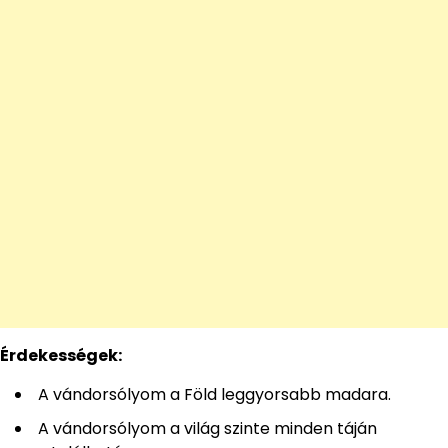
Érdekességek:
A vándorsólyom a Föld leggyorsabb madara.
A vándorsólyom a világ szinte minden táján