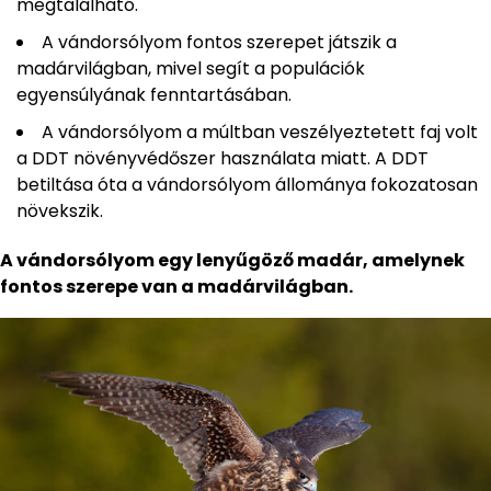
megtalálható.
A vándorsólyom fontos szerepet játszik a
madárvilágban, mivel segít a populációk
egyensúlyának fenntartásában.
A vándorsólyom a múltban veszélyeztetett faj volt
a DDT növényvédőszer használata miatt. A DDT
betiltása óta a vándorsólyom állománya fokozatosan
növekszik.
A vándorsólyom egy lenyűgöző madár, amelynek
fontos szerepe van a madárvilágban.