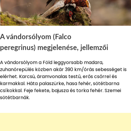
A vándorsólyom (Falco
peregrinus) megjelenése, jellemzői
A vándorsólyom a Föld leggyorsabb madara,
zuhanórepülés közben akár 390 km/órás sebességet is
elérhet. Karcsú, áramvonalas testű, erős csőrrel és
karmakkal. Háta palaszürke, hasa fehér, sötétbarna
csíkokkal. Feje fekete, bajusza és torka fehér. Szemei
sötétbarnák.