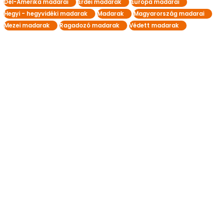
Dél-Amerika madarai
Erdei madarak
Európa madarai
Hegyi - hegyvidéki madarak
Madarak
Magyarország madarai
Mezei madarak
Ragadozó madarak
Védett madarak