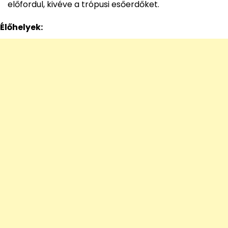
előfordul, kivéve a trópusi esőerdőket.
Élőhelyek: