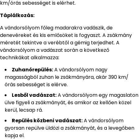
km/órás sebességet is elérhet.
Táplálkozás:
A vándorsólyom főleg madarakra vadászik, de
denevéreket és kis emlősöket is fogyaszt. A zsákmány
méretét tekintve a verébtől a gémig terjedhet. A
vándorsólyom a vadászat során a következő
technikákat alkalmazza:
Zuhanórepülés:
A vándorsólyom nagy
magasságból zuhan le zsákmányára, akár 390 km/
órás sebességet is elérve.
Lesből vadászat:
A vándorsólyom egy magaslaton
ülve figyeli a zsákmányát, és amikor az kellően közel
kerül, lecsap rá.
Repülés közbeni vadászat:
A vándorsólyom
gyorsan repülve üldözi a zsákmányát, és a levegőben
kapja el.