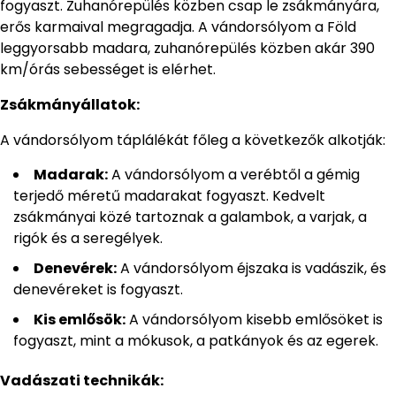
fogyaszt. Zuhanórepülés közben csap le zsákmányára,
erős karmaival megragadja. A vándorsólyom a Föld
leggyorsabb madara, zuhanórepülés közben akár 390
km/órás sebességet is elérhet.
Zsákmányállatok:
A vándorsólyom táplálékát főleg a következők alkotják:
Madarak:
A vándorsólyom a verébtől a gémig
terjedő méretű madarakat fogyaszt. Kedvelt
zsákmányai közé tartoznak a galambok, a varjak, a
rigók és a seregélyek.
Denevérek:
A vándorsólyom éjszaka is vadászik, és
denevéreket is fogyaszt.
Kis emlősök:
A vándorsólyom kisebb emlősöket is
fogyaszt, mint a mókusok, a patkányok és az egerek.
Vadászati technikák: