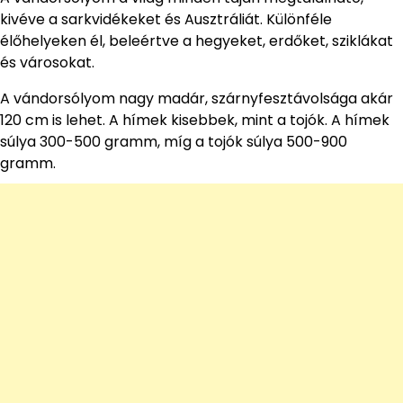
kivéve a sarkvidékeket és Ausztráliát. Különféle
élőhelyeken él, beleértve a hegyeket, erdőket, sziklákat
és városokat.
A vándorsólyom nagy madár, szárnyfesztávolsága akár
120 cm is lehet. A hímek kisebbek, mint a tojók. A hímek
súlya 300-500 gramm, míg a tojók súlya 500-900
gramm.