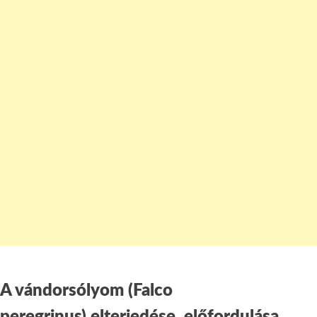
A vándorsólyom (Falco
peregrinus) elterjedése, előfordulása