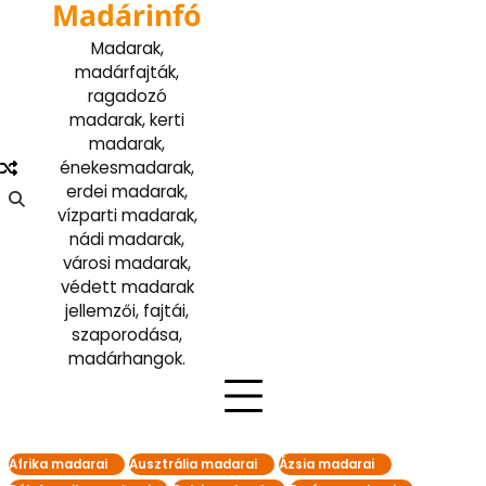
Madárinfó
Skip
to
Madarak,
content
madárfajták,
ragadozó
madarak, kerti
madarak,
énekesmadarak,
erdei madarak,
vízparti madarak,
nádi madarak,
városi madarak,
védett madarak
jellemzői, fajtái,
szaporodása,
madárhangok.
Afrika madarai
Ausztrália madarai
Ázsia madarai