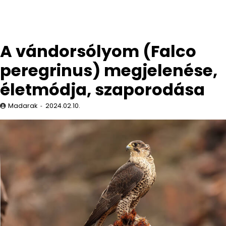
A vándorsólyom (Falco
peregrinus) megjelenése,
életmódja, szaporodása
Madarak
2024.02.10.