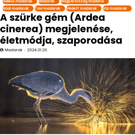
Halevő madarak
Madarak
Magyarország madarai
Nádi madarak
Tavi madarak
Védett madarak
Vizi madarak
A szürke gém (Ardea
cinerea) megjelenése,
életmódja, szaporodása
Madarak
2024.01.20.