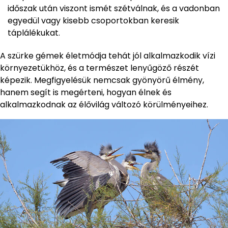
időszak után viszont ismét szétválnak, és a vadonban
egyedül vagy kisebb csoportokban keresik
táplálékukat.
A szürke gémek életmódja tehát jól alkalmazkodik vízi
környezetükhöz, és a természet lenyűgöző részét
képezik. Megfigyelésük nemcsak gyönyörű élmény,
hanem segít is megérteni, hogyan élnek és
alkalmazkodnak az élővilág változó körülményeihez.