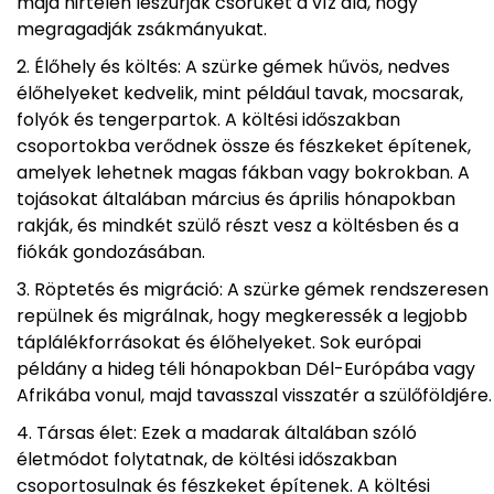
majd hirtelen leszúrják csőrüket a víz alá, hogy
megragadják zsákmányukat.
Élőhely és költés: A szürke gémek hűvös, nedves
élőhelyeket kedvelik, mint például tavak, mocsarak,
folyók és tengerpartok. A költési időszakban
csoportokba verődnek össze és fészkeket építenek,
amelyek lehetnek magas fákban vagy bokrokban. A
tojásokat általában március és április hónapokban
rakják, és mindkét szülő részt vesz a költésben és a
fiókák gondozásában.
Röptetés és migráció: A szürke gémek rendszeresen
repülnek és migrálnak, hogy megkeressék a legjobb
táplálékforrásokat és élőhelyeket. Sok európai
példány a hideg téli hónapokban Dél-Európába vagy
Afrikába vonul, majd tavasszal visszatér a szülőföldjére.
Társas élet: Ezek a madarak általában szóló
életmódot folytatnak, de költési időszakban
csoportosulnak és fészkeket építenek. A költési