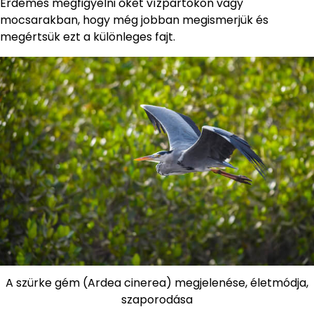
Érdemes megfigyelni őket vízpartokon vagy
mocsarakban, hogy még jobban megismerjük és
megértsük ezt a különleges fajt.
A szürke gém (Ardea cinerea) megjelenése, életmódja,
szaporodása