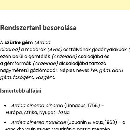
Rendszertani besorolása
A
szürke gém
(Ardea
cinerea)
a madarak
(Aves)
osztályának gödényalakúak
ezen belül a gémfélék
(Ardeidae)
családjába és
a gémformák
(Ardeinae)
alcsaládjába tartozó
nagyméretű gázlómadár. Népies nevei:
kék gém
,
daru
gém
,
fosógém
,
vasgém
.
Ismertebb alfajai
Ardea cinerea cinerea
(Linnaeus, 1758) –
Európa, Afrika, Nyugat-Ázsia
Ardea cinerea monicae
(Jouanin & Roux, 1963) – a
Banc d’Arguin sziget Mauritánia partja mentén