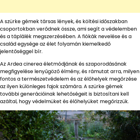
A szürke gémek társas lények, és költési időszakban
csoportokban verődnek össze, ami segít a védelemben
és a táplálék megszerzésében. A fiókák nevelése és a
család egysége az élet folyamán kiemelkedő
jelentőséggel bír.
Az Ardea cinerea életmódjának és szaporodásának
megfigyelése lenyűgöző élmény, és rámutat arra, milyen
fontos a természetvédelem és az élőhelyek megőrzése
az ilyen különleges fajok számára. A szürke gémek
további generációinak lehetőségeit is biztosítani kell
azáltal, hogy védelmüket és élőhelyüket megőrizzük.