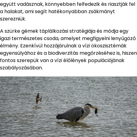
együtt vadásznak, könnyebben felfedezik és riasztják fel
a halakat, ami segít hatékonyabban zsákmányt
szerezniük.
A szürke gémek táplálkozási stratégiája és módja egy
igazi természetes csoda, amelyet megfigyelni lenyűgöző
élmény. Ezenkívül hozzájárulnak a vízi ökoszisztémák
egyensúlyához és a biodiverzitás megőrzéséhez is, hiszen
fontos szerepük van a vízi élőlények populációjának
szabályozásában.