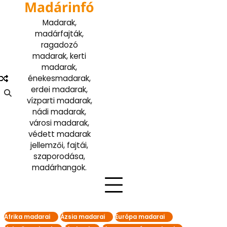
Madárinfó
Skip
to
Madarak,
content
madárfajták,
ragadozó
madarak, kerti
madarak,
énekesmadarak,
erdei madarak,
vízparti madarak,
nádi madarak,
városi madarak,
védett madarak
jellemzői, fajtái,
szaporodása,
madárhangok.
Afrika madarai
Ázsia madarai
Európa madarai