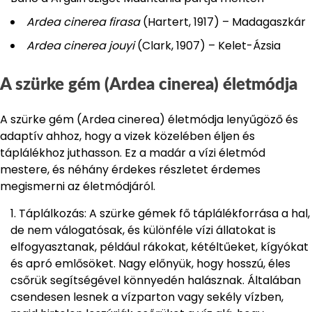
Ardea cinerea firasa
(Hartert, 1917) – Madagaszkár
Ardea cinerea jouyi
(Clark, 1907) – Kelet-Ázsia
A szürke gém (Ardea cinerea) életmódja
A szürke gém (Ardea cinerea) életmódja lenyűgöző és
adaptív ahhoz, hogy a vizek közelében éljen és
táplálékhoz juthasson. Ez a madár a vízi életmód
mestere, és néhány érdekes részletet érdemes
megismerni az életmódjáról.
Táplálkozás: A szürke gémek fő táplálékforrása a hal,
de nem válogatósak, és különféle vízi állatokat is
elfogyasztanak, például rákokat, kétéltűeket, kígyókat
és apró emlősöket. Nagy előnyük, hogy hosszú, éles
csőrük segítségével könnyedén halásznak. Általában
csendesen lesnek a vízparton vagy sekély vízben,