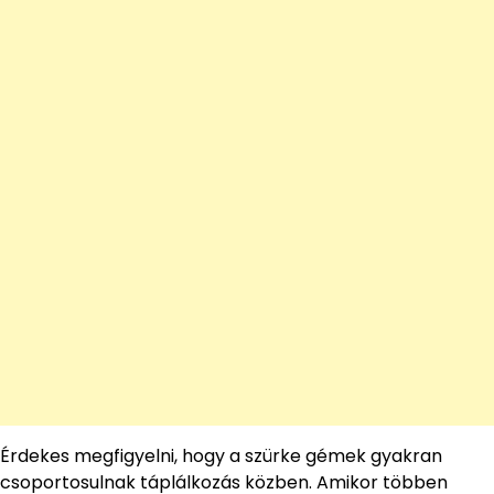
Érdekes megfigyelni, hogy a szürke gémek gyakran
csoportosulnak táplálkozás közben. Amikor többen