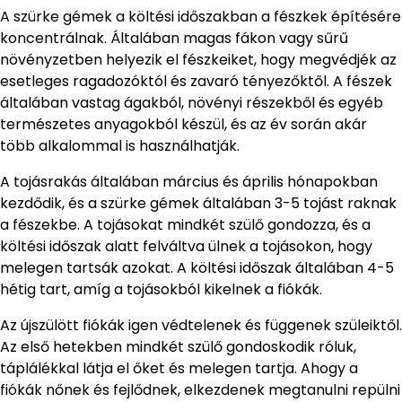
A szürke gémek a költési időszakban a fészkek építésére
koncentrálnak. Általában magas fákon vagy sűrű
növényzetben helyezik el fészkeiket, hogy megvédjék az
esetleges ragadozóktól és zavaró tényezőktől. A fészek
általában vastag ágakból, növényi részekből és egyéb
természetes anyagokból készül, és az év során akár
több alkalommal is használhatják.
A tojásrakás általában március és április hónapokban
kezdődik, és a szürke gémek általában 3-5 tojást raknak
a fészekbe. A tojásokat mindkét szülő gondozza, és a
költési időszak alatt felváltva ülnek a tojásokon, hogy
melegen tartsák azokat. A költési időszak általában 4-5
hétig tart, amíg a tojásokból kikelnek a fiókák.
Az újszülött fiókák igen védtelenek és függenek szüleiktől.
Az első hetekben mindkét szülő gondoskodik róluk,
táplálékkal látja el őket és melegen tartja. Ahogy a
fiókák nőnek és fejlődnek, elkezdenek megtanulni repülni