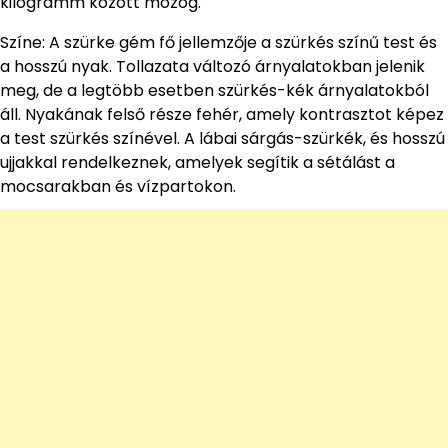
kilogramm között mozog.
Színe: A szürke gém fő jellemzője a szürkés színű test és
a hosszú nyak. Tollazata változó árnyalatokban jelenik
meg, de a legtöbb esetben szürkés-kék árnyalatokból
áll. Nyakának felső része fehér, amely kontrasztot képez
a test szürkés színével. A lábai sárgás-szürkék, és hosszú
ujjakkal rendelkeznek, amelyek segítik a sétálást a
mocsarakban és vízpartokon.