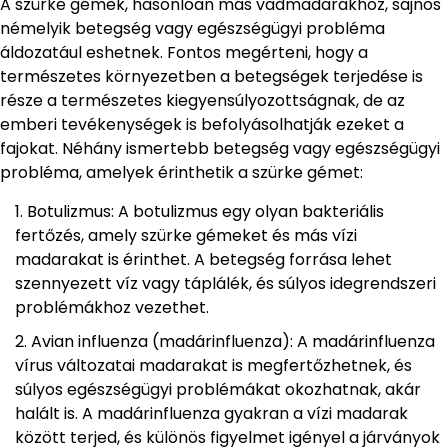
A szürke gémek, hasonlóan más vadmadarakhoz, sajnos
némelyik betegség vagy egészségügyi probléma
áldozatául eshetnek. Fontos megérteni, hogy a
természetes környezetben a betegségek terjedése is
része a természetes kiegyensúlyozottságnak, de az
emberi tevékenységek is befolyásolhatják ezeket a
fajokat. Néhány ismertebb betegség vagy egészségügyi
probléma, amelyek érinthetik a szürke gémet:
Botulizmus: A botulizmus egy olyan bakteriális
fertőzés, amely szürke gémeket és más vízi
madarakat is érinthet. A betegség forrása lehet
szennyezett víz vagy táplálék, és súlyos idegrendszeri
problémákhoz vezethet.
Avian influenza (madárinfluenza): A madárinfluenza
vírus változatai madarakat is megfertőzhetnek, és
súlyos egészségügyi problémákat okozhatnak, akár
halált is. A madárinfluenza gyakran a vízi madarak
között terjed, és különös figyelmet igényel a járványok