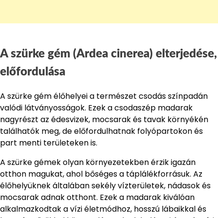
A szürke gém (Ardea cinerea) elterjedése,
előfordulása
A szürke gém élőhelyei a természet csodás színpadán
valódi látványosságok. Ezek a csodaszép madarak
nagyrészt az édesvizek, mocsarak és tavak környékén
találhatók meg, de előfordulhatnak folyópartokon és
part menti területeken is.
A szürke gémek olyan környezetekben érzik igazán
otthon magukat, ahol bőséges a táplálékforrásuk. Az
élőhelyüknek általában sekély vízterületek, nádasok és
mocsarak adnak otthont. Ezek a madarak kiválóan
alkalmazkodtak a vízi életmódhoz, hosszú lábaikkal és