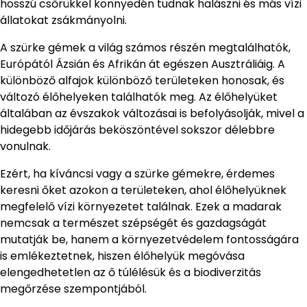
hosszú csőrükkel könnyedén tudnak halászni és más vízi
állatokat zsákmányolni.
A szürke gémek a világ számos részén megtalálhatók,
Európától Ázsián és Afrikán át egészen Ausztráliáig. A
különböző alfajok különböző területeken honosak, és
változó élőhelyeken találhatók meg. Az élőhelyüket
általában az évszakok változásai is befolyásolják, mivel a
hidegebb időjárás beköszöntével sokszor délebbre
vonulnak.
Ezért, ha kíváncsi vagy a szürke gémekre, érdemes
keresni őket azokon a területeken, ahol élőhelyüknek
megfelelő vízi környezetet találnak. Ezek a madarak
nemcsak a természet szépségét és gazdagságát
mutatják be, hanem a környezetvédelem fontosságára
is emlékeztetnek, hiszen élőhelyük megóvása
elengedhetetlen az ő túlélésük és a biodiverzitás
megőrzése szempontjából.