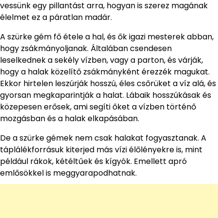
vessünk egy pillantást arra, hogyan is szerez magának
élelmet ez a páratlan madár.
A szürke gém fő étele a hal, és ők igazi mesterek abban,
hogy zsákmányoljanak. Általában csendesen
leselkednek a sekély vízben, vagy a parton, és várják,
hogy a halak közelítő zsákmányként érezzék magukat.
Ekkor hirtelen leszúrják hosszú, éles csőrüket a víz alá, és
gyorsan megkaparintják a halat. Lábaik hosszúkásak és
közepesen erősek, ami segíti őket a vízben történő
mozgásban és a halak elkapásában.
De a szürke gémek nem csak halakat fogyasztanak. A
táplálékforrásuk kiterjed más vízi élőlényekre is, mint
például rákok, kétéltűek és kígyók. Emellett apró
emlősökkel is meggyarapodhatnak.