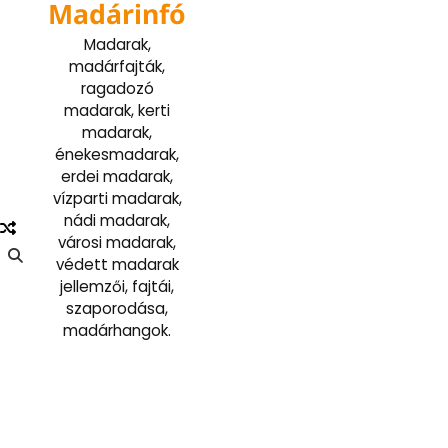
Madárinfó
Skip
to
Madarak,
content
madárfajták,
ragadozó
madarak, kerti
madarak,
énekesmadarak,
erdei madarak,
vízparti madarak,
nádi madarak,
városi madarak,
védett madarak
jellemzői, fajtái,
szaporodása,
madárhangok.