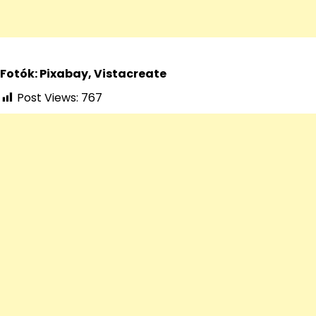
Fotók: Pixabay, Vistacreate
Post Views:
767