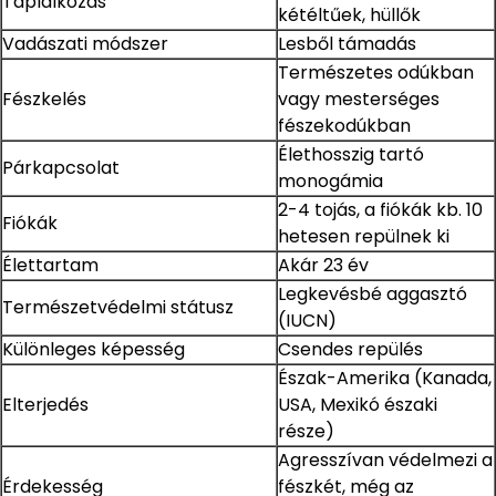
Táplálkozás
kétéltűek, hüllők
Vadászati módszer
Lesből támadás
Természetes odúkban
Fészkelés
vagy mesterséges
fészekodúkban
Élethosszig tartó
Párkapcsolat
monogámia
2-4 tojás, a fiókák kb. 10
Fiókák
hetesen repülnek ki
Élettartam
Akár 23 év
Legkevésbé aggasztó
Természetvédelmi státusz
(IUCN)
Különleges képesség
Csendes repülés
Észak-Amerika (Kanada,
Elterjedés
USA, Mexikó északi
része)
Agresszívan védelmezi a
Érdekesség
fészkét, még az