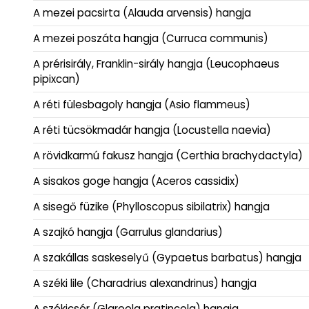
A mezei pacsirta (Alauda arvensis) hangja
A mezei poszáta hangja (Curruca communis)
A prérisirály, Franklin-sirály hangja (Leucophaeus
pipixcan)
A réti fülesbagoly hangja (Asio flammeus)
A réti tücsökmadár hangja (Locustella naevia)
A rövidkarmú fakusz hangja (Certhia brachydactyla)
A sisakos goge hangja (Aceros cassidix)
A sisegő füzike (Phylloscopus sibilatrix) hangja
A szajkó hangja (Garrulus glandarius)
A szakállas saskeselyű (Gypaetus barbatus) hangja
A széki lile (Charadrius alexandrinus) hangja
A székicsér (Glareola pratincola) hangja