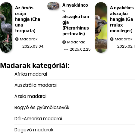
A nyaklánco
Az örvös
A nyakékes
s
csája
álszajkó
álszajkó han
hangja (Cha
hangja (Ga
gja
una
rrulax
(Pterorhinus
torquata)
monileger)
pectoralis)
Madarak
Madarak
Madarak
2025.03.04.
2025.02.11
2025.02.25.
Madarak kategóriái:
Afrika madarai
Ausztrália madarai
Ázsia madarai
Bogyó és gyümölcsevők
Dél-Amerika madarai
Dögevő madarak