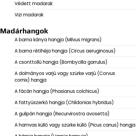
Védett madarak
Vizi madarak
Madárhangok
A barna kánya hangja (Milvus migrans)
A barna rétihéja hangja (Circus aeruginosus)
A csonttollú hangja (Bombycilla garrulus)
A dolmányos varjú vagy szürke varjú (Corvus
cornix) hangja
A fácán hangja (Phasianus colchicus)
A fattyúszerkő hangja (Chlidonias hybridus)
A gulipán hangja (Recurvirostra avosetta)
A hamvas küllő vagy szürke küllő (Picus canus) hangja