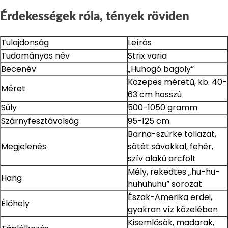
Érdekességek róla, tények röviden
Tulajdonság
Leírás
Tudományos név
Strix varia
Becenév
„Huhogó bagoly”
Közepes méretű, kb. 40-
Méret
63 cm hosszú
Súly
500-1050 gramm
Szárnyfesztávolság
95-125 cm
Barna-szürke tollazat,
Megjelenés
sötét sávokkal, fehér,
szív alakú arcfolt
Mély, rekedtes „hu-hu-
Hang
huhuhuhu” sorozat
Észak-Amerika erdei,
Élőhely
gyakran víz közelében
Kisemlősök, madarak,