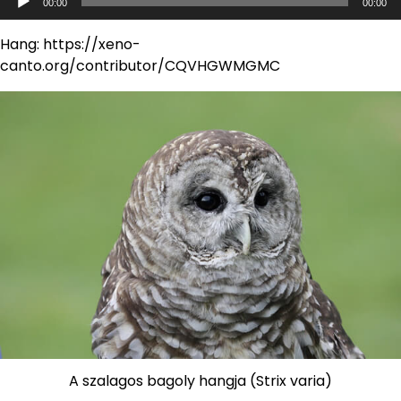
00:00
00:00
lejátszó
Hang: https://xeno-
canto.org/contributor/CQVHGWMGMC
A szalagos bagoly hangja (Strix varia)