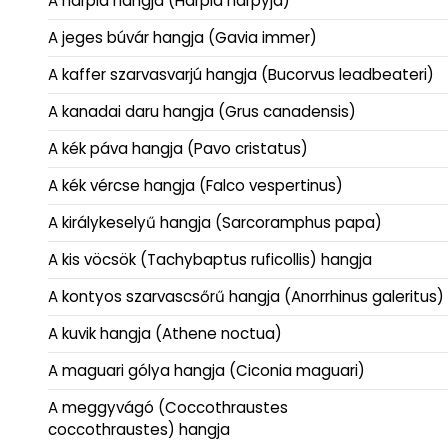
A hárpia hangja (Harpia harpyja)
A jeges búvár hangja (Gavia immer)
A kaffer szarvasvarjú hangja (Bucorvus leadbeateri)
A kanadai daru hangja (Grus canadensis)
A kék páva hangja (Pavo cristatus)
A kék vércse hangja (Falco vespertinus)
A királykeselyű hangja (Sarcoramphus papa)
A kis vöcsök (Tachybaptus ruficollis) hangja
A kontyos szarvascsőrű hangja (Anorrhinus galeritus)
A kuvik hangja (Athene noctua)
A maguari gólya hangja (Ciconia maguari)
A meggyvágó (Coccothraustes
coccothraustes) hangja