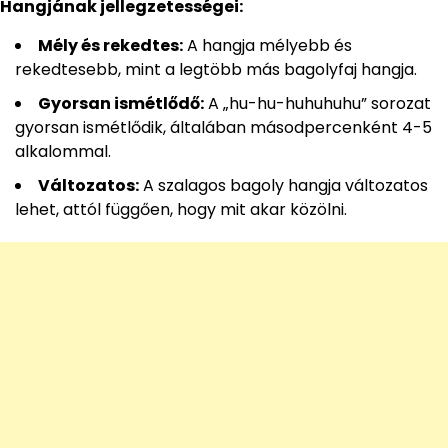
Hangjának jellegzetességei:
Mély és rekedtes:
A hangja mélyebb és
rekedtesebb, mint a legtöbb más bagolyfaj hangja.
Gyorsan ismétlődő:
A „hu-hu-huhuhuhu” sorozat
gyorsan ismétlődik, általában másodpercenként 4-5
alkalommal.
Változatos:
A szalagos bagoly hangja változatos
lehet, attól függően, hogy mit akar közölni.