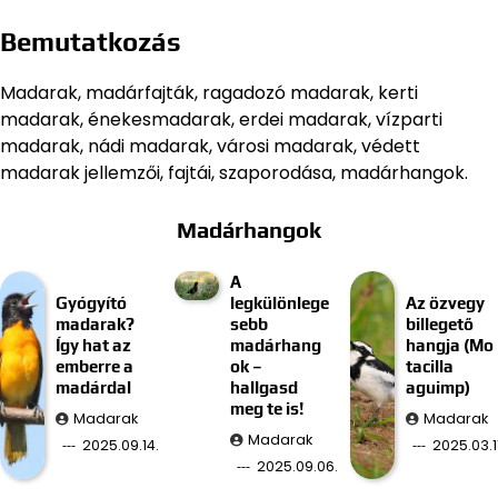
Bemutatkozás
Madarak, madárfajták, ragadozó madarak, kerti
madarak, énekesmadarak, erdei madarak, vízparti
madarak, nádi madarak, városi madarak, védett
madarak jellemzői, fajtái, szaporodása, madárhangok.
Madárhangok
A
Gyógyító
legkülönlege
Az özvegy
madarak?
sebb
billegető
Így hat az
madárhang
hangja (Mo
emberre a
ok –
tacilla
madárdal
hallgasd
aguimp)
meg te is!
Madarak
Madarak
Madarak
2025.09.14.
2025.03.11
2025.09.06.