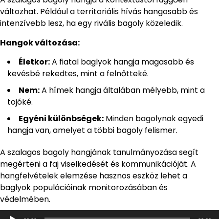
változhat. Például a territoriális hívás hangosabb és
intenzívebb lesz, ha egy rivális bagoly közeledik.
Hangok változása:
Életkor:
A fiatal baglyok hangja magasabb és
kevésbé rekedtes, mint a felnőtteké.
Nem:
A hímek hangja általában mélyebb, mint a
tojóké.
Egyéni különbségek:
Minden bagolynak egyedi
hangja van, amelyet a többi bagoly felismer.
A szalagos bagoly hangjának tanulmányozása segít
megérteni a faj viselkedését és kommunikációját. A
hangfelvételek elemzése hasznos eszköz lehet a
baglyok populációinak monitorozásában és
védelmében.
Audió