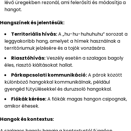
lévő üregekben rezonál, ami felerősíti és módosítja a
hangot.
Hangszínek és jelentésük:
Territoriális hívás:
A „hu-hu-huhuhuhu” sorozat a
leggyakoribb hang, amelyet a hímek használnak a
territóriumuk jelzésére és a tojók vonzására.
Riasztóhívás:
Veszély esetén a szalagos bagoly
éles, riasztó kiáltásokat hallat.
Párkapcsolati kommunikáció:
A párok között
különböző hangokkal kommunikálnak, például
gyengéd fütyülésekkel és duruzsoló hangokkal.
Fiókák kérése:
A fiókák magas hangon csipognak,
amikor éhesek.
Hangok és kontextus:
A szalagos bagoly hangja a kontextustól függően