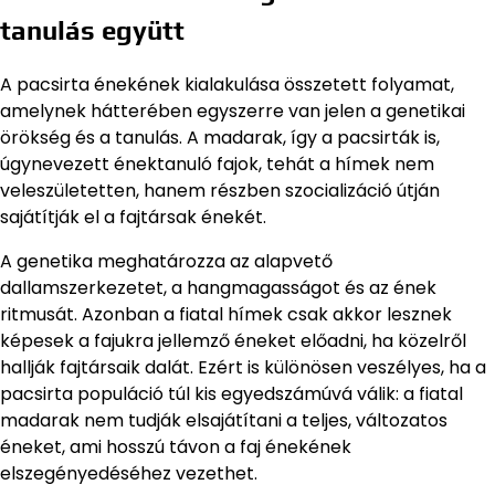
tanulás együtt
A pacsirta énekének kialakulása összetett folyamat,
amelynek hátterében egyszerre van jelen a genetikai
örökség és a tanulás. A madarak, így a pacsirták is,
úgynevezett énektanuló fajok, tehát a hímek nem
veleszületetten, hanem részben szocializáció útján
sajátítják el a fajtársak énekét.
A genetika meghatározza az alapvető
dallamszerkezetet, a hangmagasságot és az ének
ritmusát. Azonban a fiatal hímek csak akkor lesznek
képesek a fajukra jellemző éneket előadni, ha közelről
hallják fajtársaik dalát. Ezért is különösen veszélyes, ha a
pacsirta populáció túl kis egyedszámúvá válik: a fiatal
madarak nem tudják elsajátítani a teljes, változatos
éneket, ami hosszú távon a faj énekének
elszegényedéséhez vezethet.