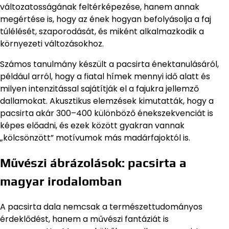
változatosságának feltérképezése, hanem annak
megértése is, hogy az ének hogyan befolyásolja a faj
túlélését, szaporodását, és miként alkalmazkodik a
környezeti változásokhoz.
Számos tanulmány készült a pacsirta énektanulásáról,
például arról, hogy a fiatal hímek mennyi idő alatt és
milyen intenzitással sajátítják el a fajukra jellemző
dallamokat. Akusztikus elemzések kimutatták, hogy a
pacsirta akár 300–400 különböző énekszekvenciát is
képes előadni, és ezek között gyakran vannak
„kölcsönzött” motívumok más madárfajoktól is.
Művészi ábrázolások: pacsirta a
magyar irodalomban
A pacsirta dala nemcsak a természettudományos
érdeklődést, hanem a művészi fantáziát is