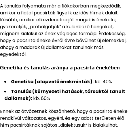
A tanulás folyamata már a fiókakorban megkezdődik,
amikor a fiatal pacsirták figyelik az idős hímek dalait.
Később, amikor elkezdenek saját maguk is énekelni,
gyakorolják, „próbálgatják” a különböző hangokat,
mígnem kialakul az ének végleges formája. Érdekesség,
hogy a pacsirta éneke évről évre bővülhet új elemekkel,
ahogy a madarak új dallamokat tanulnak más
egyedektől.
Genetika és tanulás aránya a pacsirta énekében
Genetika (alapvető énekminták):
kb. 40%
Tanulás (környezeti hatások, társaktól tanult
dallamok):
kb. 60%
Ennek az ötvözetnek köszönhető, hogy a pacsirta éneke
rendkívül változatos, egyéni, és egy adott területen élő
hím pacsirtáknak sajátos „dialektusuk” is kialakulhat.