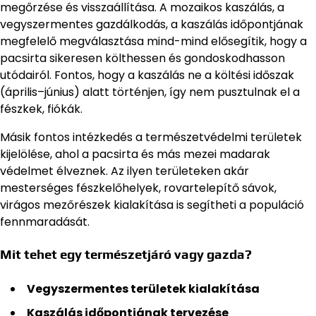
megőrzése és visszaállítása. A mozaikos kaszálás, a
vegyszermentes gazdálkodás, a kaszálás időpontjának
megfelelő megválasztása mind-mind elősegítik, hogy a
pacsirta sikeresen költhessen és gondoskodhasson
utódairól. Fontos, hogy a kaszálás ne a költési időszak
(április–június) alatt történjen, így nem pusztulnak el a
fészkek, fiókák.
Másik fontos intézkedés a természetvédelmi területek
kijelölése, ahol a pacsirta és más mezei madarak
védelmet élveznek. Az ilyen területeken akár
mesterséges fészkelőhelyek, rovartelepítő sávok,
virágos mezőrészek kialakítása is segítheti a populáció
fennmaradását.
Mit tehet egy természetjáró vagy gazda?
Vegyszermentes területek kialakítása
Kaszálás időpontjának tervezése