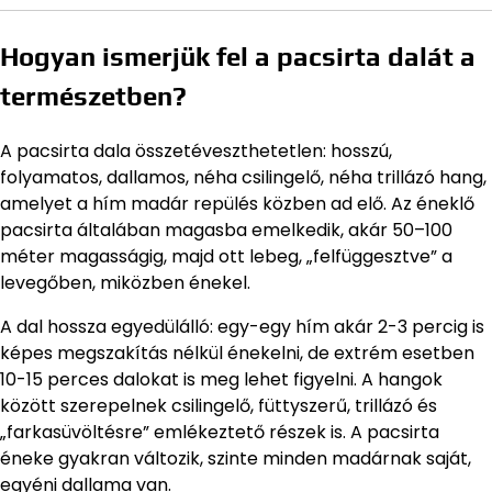
Hogyan ismerjük fel a pacsirta dalát a
természetben?
A pacsirta dala összetéveszthetetlen: hosszú,
folyamatos, dallamos, néha csilingelő, néha trillázó hang,
amelyet a hím madár repülés közben ad elő. Az éneklő
pacsirta általában magasba emelkedik, akár 50–100
méter magasságig, majd ott lebeg, „felfüggesztve” a
levegőben, miközben énekel.
A dal hossza egyedülálló: egy-egy hím akár 2-3 percig is
képes megszakítás nélkül énekelni, de extrém esetben
10-15 perces dalokat is meg lehet figyelni. A hangok
között szerepelnek csilingelő, füttyszerű, trillázó és
„farkasüvöltésre” emlékeztető részek is. A pacsirta
éneke gyakran változik, szinte minden madárnak saját,
egyéni dallama van.