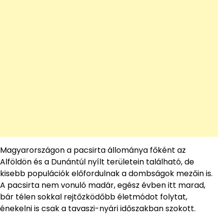
Magyarországon a pacsirta állománya főként az
Alföldön és a Dunántúl nyílt területein található, de
kisebb populációk előfordulnak a dombságok mezőin is.
A pacsirta nem vonuló madár, egész évben itt marad,
bár télen sokkal rejtőzködőbb életmódot folytat,
énekelni is csak a tavaszi-nyári időszakban szokott.