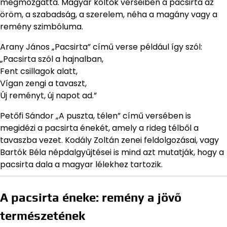
megmozgatta. Magyar költők verseiben a pacsirta az
öröm, a szabadság, a szerelem, néha a magány vagy a
remény szimbóluma.
Arany János „Pacsirta” című verse például így szól:
„Pacsirta szól a hajnalban,
Fent csillagok alatt,
Vígan zengi a tavaszt,
Új reményt, új napot ad.”
Petőfi Sándor „A puszta, télen” című versében is
megidézi a pacsirta énekét, amely a rideg télből a
tavaszba vezet. Kodály Zoltán zenei feldolgozásai, vagy
Bartók Béla népdalgyűjtései is mind azt mutatják, hogy a
pacsirta dala a magyar lélekhez tartozik.
A pacsirta éneke: remény a jövő
természetének