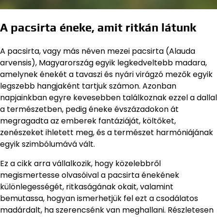
A pacsirta éneke, amit ritkán látunk
A pacsirta, vagy más néven mezei pacsirta (Alauda
arvensis), Magyarország egyik legkedveltebb madara,
amelynek énekét a tavaszi és nyári virágzó mezők egyik
legszebb hangjaként tartjuk számon. Azonban
napjainkban egyre kevesebben találkoznak ezzel a dallal
a természetben, pedig éneke évszázadokon át
megragadta az emberek fantáziáját, költőket,
zenészeket ihletett meg, és a természet harmóniájának
egyik szimbólumává vált.
Ez a cikk arra vállalkozik, hogy közelebbről
megismertesse olvasóival a pacsirta énekének
különlegességét, ritkaságának okait, valamint
bemutassa, hogyan ismerhetjük fel ezt a csodálatos
madárdalt, ha szerencsénk van meghallani. Részletesen