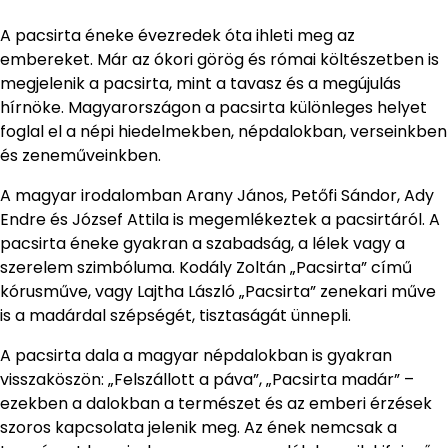
A pacsirta éneke évezredek óta ihleti meg az
embereket. Már az ókori görög és római költészetben is
megjelenik a pacsirta, mint a tavasz és a megújulás
hírnöke. Magyarországon a pacsirta különleges helyet
foglal el a népi hiedelmekben, népdalokban, verseinkben
és zeneműveinkben.
A magyar irodalomban Arany János, Petőfi Sándor, Ady
Endre és József Attila is megemlékeztek a pacsirtáról. A
pacsirta éneke gyakran a szabadság, a lélek vagy a
szerelem szimbóluma. Kodály Zoltán „Pacsirta” című
kórusműve, vagy Lajtha László „Pacsirta” zenekari műve
is a madárdal szépségét, tisztaságát ünnepli.
A pacsirta dala a magyar népdalokban is gyakran
visszaköszön: „Felszállott a páva”, „Pacsirta madár” –
ezekben a dalokban a természet és az emberi érzések
szoros kapcsolata jelenik meg. Az ének nemcsak a