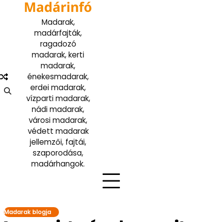
Madárinfó
Skip
to
Madarak,
content
madárfajták,
ragadozó
madarak, kerti
madarak,
énekesmadarak,
erdei madarak,
vízparti madarak,
nádi madarak,
városi madarak,
védett madarak
jellemzői, fajtái,
szaporodása,
madárhangok.
Madarak blogja