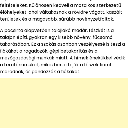
feltételeket. Különösen kedveli a mozaikos szerkezetű
élőhelyeket, ahol váltakoznak a rövidre vágott, kaszált
területek és a magasabb, sűrűbb növényzetfoltok.
A pacsirta alapvetően talajlakó madár, fészkét is a
talajon építi, gyakran egy kisebb növény, fűcsomó
takarásában. Ez a szokás azonban veszélyessé is teszi a
fiókákat a ragadozók, gépi betakarítás és a
mezőgazdasági munkák miatt. A hímek énekükkel védik
a territóriumukat, miközben a tojók a fészek körül
maradnak, és gondozzák a fiókákat.