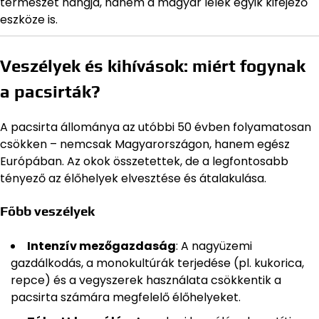
természet hangja, hanem a magyar lélek egyik kifejező
eszköze is.
Veszélyek és kihívások: miért fogynak
a pacsirták?
A pacsirta állománya az utóbbi 50 évben folyamatosan
csökken – nemcsak Magyarországon, hanem egész
Európában. Az okok összetettek, de a legfontosabb
tényező az élőhelyek elvesztése és átalakulása.
Főbb veszélyek
Intenzív mezőgazdaság
: A nagyüzemi
gazdálkodás, a monokultúrák terjedése (pl. kukorica,
repce) és a vegyszerek használata csökkentik a
pacsirta számára megfelelő élőhelyeket.