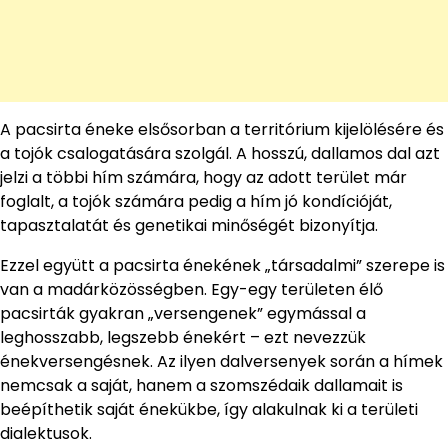
A pacsirta éneke elsősorban a territórium kijelölésére és
a tojók csalogatására szolgál. A hosszú, dallamos dal azt
jelzi a többi hím számára, hogy az adott terület már
foglalt, a tojók számára pedig a hím jó kondícióját,
tapasztalatát és genetikai minőségét bizonyítja.
Ezzel együtt a pacsirta énekének „társadalmi” szerepe is
van a madárközösségben. Egy-egy területen élő
pacsirták gyakran „versengenek” egymással a
leghosszabb, legszebb énekért – ezt nevezzük
énekversengésnek. Az ilyen dalversenyek során a hímek
nemcsak a saját, hanem a szomszédaik dallamait is
beépíthetik saját énekükbe, így alakulnak ki a területi
dialektusok.