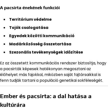
A pacsirta énekének funkciói
Territórium védelme
Tojók csalogatása
Egyedek közötti kommunikáció
Madárközösség összetartása
Szezonális tevékenységek időzítése
Ez az összetett kommunikációs rendszer biztosítja, hogy
a pacsirták képesek hatékonyan megosztani az
élőhelyet más fajokkal, miközben saját fajtársaikkal is
fenn tudják tartani a populáció genetikai sokféleségét.
Ember és pacsirta: a dal hatása a
kultúrára