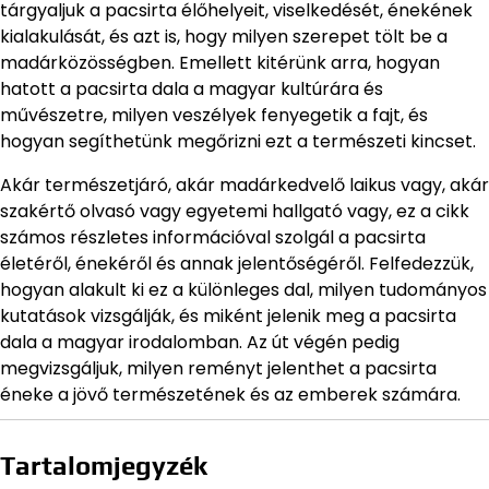
tárgyaljuk a pacsirta élőhelyeit, viselkedését, énekének
kialakulását, és azt is, hogy milyen szerepet tölt be a
madárközösségben. Emellett kitérünk arra, hogyan
hatott a pacsirta dala a magyar kultúrára és
művészetre, milyen veszélyek fenyegetik a fajt, és
hogyan segíthetünk megőrizni ezt a természeti kincset.
Akár természetjáró, akár madárkedvelő laikus vagy, akár
szakértő olvasó vagy egyetemi hallgató vagy, ez a cikk
számos részletes információval szolgál a pacsirta
életéről, énekéről és annak jelentőségéről. Felfedezzük,
hogyan alakult ki ez a különleges dal, milyen tudományos
kutatások vizsgálják, és miként jelenik meg a pacsirta
dala a magyar irodalomban. Az út végén pedig
megvizsgáljuk, milyen reményt jelenthet a pacsirta
éneke a jövő természetének és az emberek számára.
Tartalomjegyzék