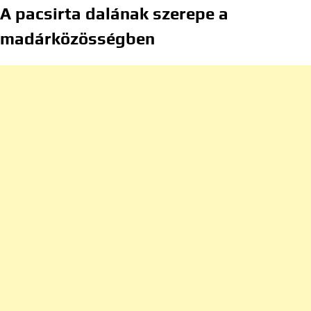
A pacsirta dalának szerepe a
madárközösségben