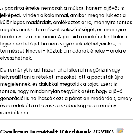
A pacsirta éneke nemcsak a múltat, hanem a jövőt is
jelképezi. Minden alkalommal, amikor meghalljuk ezt a
különleges madárdalt, emlékeztet arra, mennyire fontos
megőriznünk a természet sokszínűségét, és mennyire
törékeny ez a harmónia. A pacsirta énekének ritkulása
figyelmeztető jel: ha nem vigyázunk élőhelyeinkre, a
természet kincsei – köztük a madarak éneke – örökre
elveszhetnek.
De reményt is ad, hiszen ahol sikerül megőrizni vagy
helyreállítani a réteket, mezőket, ott a pacsirták újra
megjelennek, és dalukkal megtöltik a tájat. Ezért is
fontos, hogy mindannyian tegyünk azért, hogy a jövő
generációi is hallhassák ezt a páratlan madárdalt, amely
évezredek óta a tavasz, a szabadság és a remény
szimbóluma.
Gyakran Ismételt Kérdések (GYIK)