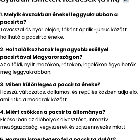
1. Melyik évszakban énekel leggyakrabban a
pacsirta?
Tavasszal és nyár elején, főként április–június között
hallható a pacsirta éneke.
2. Hol találkozhatok legnagyobb eséllyel
pacsirtával Magyarországon?
Az alföldi, nyílt mezőkön, réteken, legelőkön figyelhetők
meg leggyakrabban.
3. Miben különleges a pacsirta éneke?
Hosszú, változatos, dallamos, és repülés közben adja elő,
ami ritka a madarak között.
4. Miért csökken a pacsirta állománya?
Elsősorban az élőhelyek elvesztése, intenzív
mezőgazdaság, vegyszerek és zajszennyezés miatt.
5. Hogyan ismerhetem fel a pacsirta dalát?