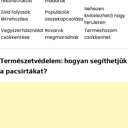
rekonstrukció
madarak
Nehezen
Zöld folyosók
Populációk
kivitelezhető nagy
létrehozása
összekapcsolása
területen
Vegyszerhasználat
Rovarok
Terméshozam
csökkentése
megmaradnak
csökkenhet
Természetvédelem: hogyan segíthetjük
a pacsirtákat?