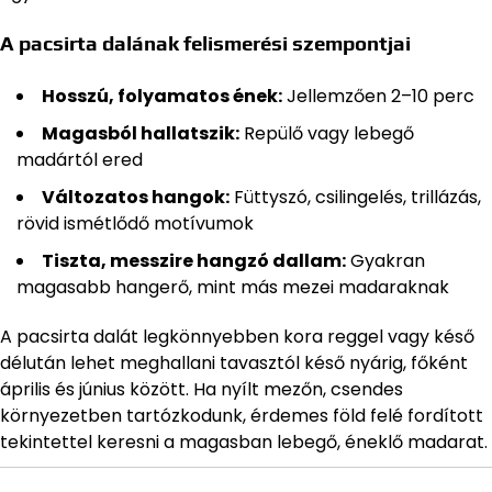
A pacsirta dalának felismerési szempontjai
Hosszú, folyamatos ének:
Jellemzően 2–10 perc
Magasból hallatszik:
Repülő vagy lebegő
madártól ered
Változatos hangok:
Füttyszó, csilingelés, trillázás,
rövid ismétlődő motívumok
Tiszta, messzire hangzó dallam:
Gyakran
magasabb hangerő, mint más mezei madaraknak
A pacsirta dalát legkönnyebben kora reggel vagy késő
délután lehet meghallani tavasztól késő nyárig, főként
április és június között. Ha nyílt mezőn, csendes
környezetben tartózkodunk, érdemes föld felé fordított
tekintettel keresni a magasban lebegő, éneklő madarat.