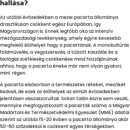
hallása?
Az utóbbi évtizedekben a mezei pacsirta állománya
drasztikusan csökkent egész Európában, így
Magyarországon is. Ennek legfőbb oka az intenzív
mezőgazdasági tevékenység, amely egyre kevesebb
megfelelő élőhelyet hagy a pacsirtának. A monokultúrás
földművelés, a vegyszerezés, a túlzott kaszálás és a
biológiai sokféleség csökkenése mind hozzájárulnak
ahhoz, hogy a pacsirta éneke már nem olyan gyakori,
mint régen.
A pacsirta elsősorban a természetes réteket, mezőket
kedveli, de ezek az élőhelyek az elmúlt évtizedekben
jelentősen visszaszorultak. Sokan talán észre sem veszik,
mennyire megfogyatkozott a pacsirták száma: a Magyar
Madártani és Természetvédelmi Egyesület (MME) adatai
szerint az utóbbi 15–20 évben a pacsirta állománya akár
50–60 százalékkal is csökkent egyes térségekben.