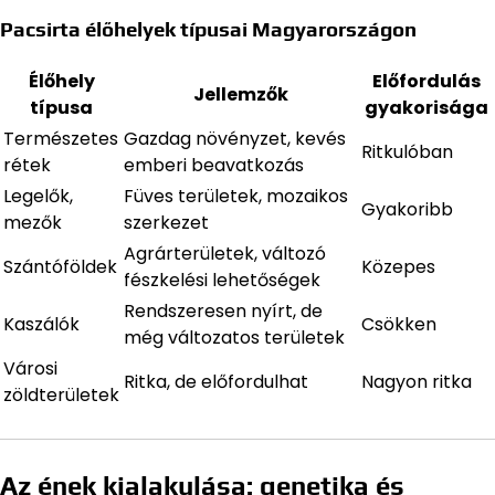
Pacsirta élőhelyek típusai Magyarországon
Élőhely
Előfordulás
Jellemzők
típusa
gyakorisága
Természetes
Gazdag növényzet, kevés
Ritkulóban
rétek
emberi beavatkozás
Legelők,
Füves területek, mozaikos
Gyakoribb
mezők
szerkezet
Agrárterületek, változó
Szántóföldek
Közepes
fészkelési lehetőségek
Rendszeresen nyírt, de
Kaszálók
Csökken
még változatos területek
Városi
Ritka, de előfordulhat
Nagyon ritka
zöldterületek
Az ének kialakulása: genetika és