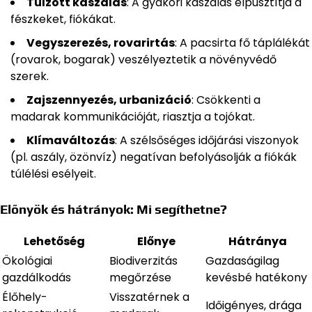
Túlzott kaszálás
: A gyakori kaszálás elpusztítja a
fészkeket, fiókákat.
Vegyszerezés, rovarirtás
: A pacsirta fő táplálékát
(rovarok, bogarak) veszélyeztetik a növényvédő
szerek.
Zajszennyezés, urbanizáció
: Csökkenti a
madarak kommunikációját, riasztja a tojókat.
Klímaváltozás
: A szélsőséges időjárási viszonyok
(pl. aszály, özönvíz) negatívan befolyásolják a fiókák
túlélési esélyeit.
Előnyök és hátrányok: Mi segíthetne?
Lehetőség
Előnye
Hátránya
Ökológiai
Biodiverzitás
Gazdaságilag
gazdálkodás
megőrzése
kevésbé hatékony
Élőhely-
Visszatérnek a
Időigényes, drága