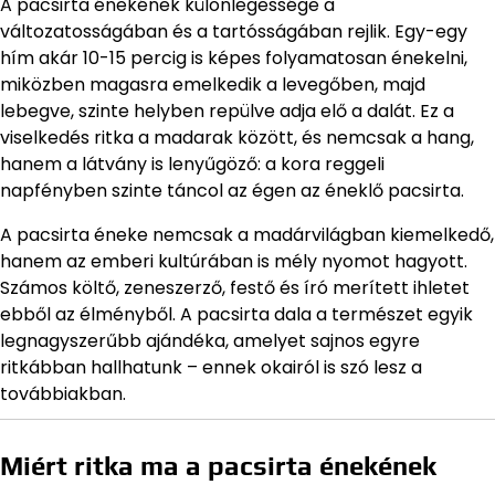
A pacsirta énekének különlegessége a
változatosságában és a tartósságában rejlik. Egy-egy
hím akár 10-15 percig is képes folyamatosan énekelni,
miközben magasra emelkedik a levegőben, majd
lebegve, szinte helyben repülve adja elő a dalát. Ez a
viselkedés ritka a madarak között, és nemcsak a hang,
hanem a látvány is lenyűgöző: a kora reggeli
napfényben szinte táncol az égen az éneklő pacsirta.
A pacsirta éneke nemcsak a madárvilágban kiemelkedő,
hanem az emberi kultúrában is mély nyomot hagyott.
Számos költő, zeneszerző, festő és író merített ihletet
ebből az élményből. A pacsirta dala a természet egyik
legnagyszerűbb ajándéka, amelyet sajnos egyre
ritkábban hallhatunk – ennek okairól is szó lesz a
továbbiakban.
Miért ritka ma a pacsirta énekének