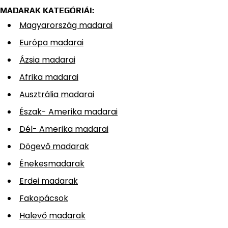
MADARAK KATEGÓRIÁI:
Magyarország madarai
Európa madarai
Ázsia madarai
Afrika madarai
Ausztrália madarai
Észak- Amerika madarai
Dél- Amerika madarai
Dögevő madarak
Énekesmadarak
Erdei madarak
Fakopácsok
Halevő madarak