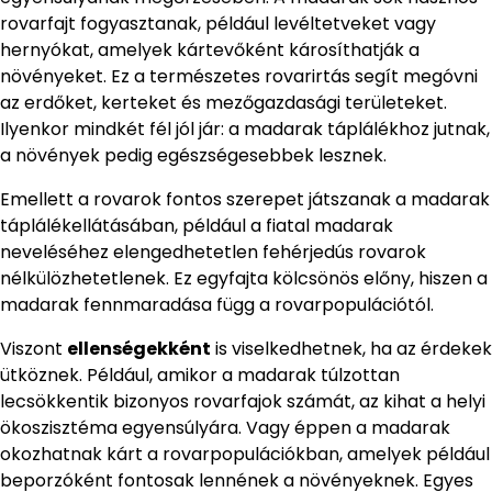
rovarfajt fogyasztanak, például levéltetveket vagy
hernyókat, amelyek kártevőként károsíthatják a
növényeket. Ez a természetes rovarirtás segít megóvni
az erdőket, kerteket és mezőgazdasági területeket.
Ilyenkor mindkét fél jól jár: a madarak táplálékhoz jutnak,
a növények pedig egészségesebbek lesznek.
Emellett a rovarok fontos szerepet játszanak a madarak
táplálékellátásában, például a fiatal madarak
neveléséhez elengedhetetlen fehérjedús rovarok
nélkülözhetetlenek. Ez egyfajta kölcsönös előny, hiszen a
madarak fennmaradása függ a rovarpopulációtól.
Viszont
ellenségekként
is viselkedhetnek, ha az érdekek
ütköznek. Például, amikor a madarak túlzottan
lecsökkentik bizonyos rovarfajok számát, az kihat a helyi
ökoszisztéma egyensúlyára. Vagy éppen a madarak
okozhatnak kárt a rovarpopulációkban, amelyek például
beporzóként fontosak lennének a növényeknek. Egyes