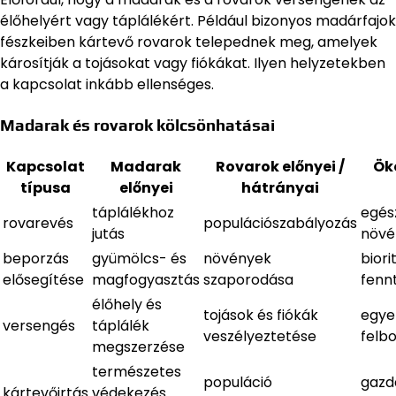
élőhelyért vagy táplálékért. Például bizonyos madárfajok
fészkeiben kártevő rovarok telepednek meg, amelyek
károsítják a tojásokat vagy fiókákat. Ilyen helyzetekben
a kapcsolat inkább ellenséges.
Madarak és rovarok kölcsönhatásai
Kapcsolat
Madarak
Rovarok előnyei /
Ök
típusa
előnyei
hátrányai
táplálékhoz
egés
rovarevés
populációszabályozás
jutás
növé
beporzás
gyümölcs- és
növények
bior
elősegítése
magfogyasztás
szaporodása
fenn
élőhely és
tojások és fiókák
egye
versengés
táplálék
veszélyeztetése
felb
megszerzése
természetes
populáció
gazd
kártevőirtás
védekezés