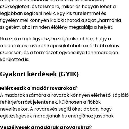
szükségleteit, és felismerd, mikor és hogyan lehet a
legjobban segíteni nekik. Egy kis türelemmel és
figyelemmel könnyen kialakíthatod a saját „harmónia
szigetét”, ahol minden élőlény megtalálja a helyét.
Ha ezekre odafigyelsz, hozzájárulsz ahhoz, hogy a
madarak és rovarok kapcsolatából minél több előny
szülessen, és a természet egyensúlya fennmaradjon
körülötted is.
Gyakori kérdések (GYIK)
Miért eszik a madár rovarokat?
A madarak számára a rovarok könnyen elérhető, tápláló
fehérjeforrást jelentenek, különösen a fiókák
nevelésekor. A rovarevés segíti őket abban, hogy
egészségesek maradjanak és energiához jussanak.
Veszélyesek a madarak a rovarokra?