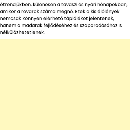
étrendjükben, különösen a tavaszi és nyári hónapokban,
amikor a rovarok száma megnő. Ezek a kis élőlények
nemcsak könnyen elérhető táplálékot jelentenek,
hanem a madarak fejlődéséhez és szaporodásához is
nélkülözhetetlenek.