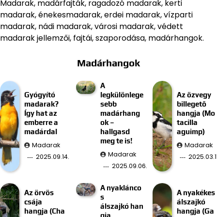
Madarak, madárfajták, ragadozó madarak, kerti
madarak, énekesmadarak, erdei madarak, vízparti
madarak, nádi madarak, városi madarak, védett
madarak jellemzői, fajtái, szaporodása, madárhangok.
Madárhangok
A
Gyógyító
legkülönlege
Az özvegy
madarak?
sebb
billegető
Így hat az
madárhang
hangja (Mo
emberre a
ok –
tacilla
madárdal
hallgasd
aguimp)
meg te is!
Madarak
Madarak
Madarak
2025.09.14.
2025.03.11
2025.09.06.
A nyaklánco
Az örvös
A nyakékes
s
csája
álszajkó
álszajkó han
hangja (Cha
hangja (Ga
gja