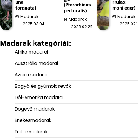
una
rrulax
(Pterorhinus
torquata)
monileger)
pectoralis)
Madarak
Madarak
Madarak
2025.03.04.
2025.02.11
2025.02.25.
Madarak kategóriái:
Afrika madarai
Ausztrália madarai
Ázsia madarai
Bogyó és gyümölcsevők
Dél-Amerika madarai
Dögevő madarak
Énekesmadarak
Erdei madarak