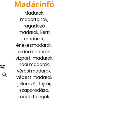
Madárinfó
Skip
to
Madarak,
content
madárfajták,
ragadozó
madarak, kerti
madarak,
énekesmadarak,
erdei madarak,
vízparti madarak,
nádi madarak,
városi madarak,
védett madarak
jellemzői, fajtái,
szaporodása,
madárhangok.