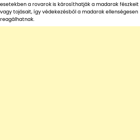
esetekben a rovarok is károsíthatják a madarak fészkeit
vagy tojásait, így védekezésből a madarak ellenségesen
reagálhatnak.