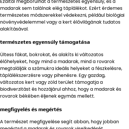
Ezáltal megborulhat a természetes egyensúly, és a
madarak sem találnak elég táplálékot. Ezért érdemes
természetes módszerekkel védekezni, például biológiai
növényvédelemmel vagy a kert élővilágának tudatos
alakításával.
természetes egyensúly támogatása
Ültess fákat, bokrokat, és alakíts ki változatos
élőhelyeket, hogy mind a madarak, mind a rovarok
megtalálják a számukra ideális helyeket a fészkelésre,
táplálékszerzésre vagy pihenésre. Egy gazdag,
változatos kert vagy zöld terület támogatja a
biodiverzitást és hozzájárul ahhoz, hogy a madarak és
rovarok békében éljenek egymás mellett.
megfigyelés és megértés
A természet megfigyelése segít abban, hogy jobban
megértsd a madarak és rovarok viselkedését,