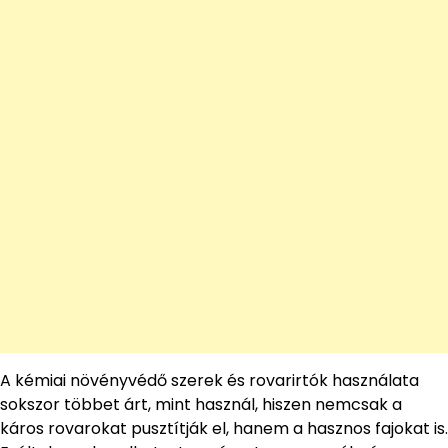
A kémiai növényvédő szerek és rovarirtók használata
sokszor többet árt, mint használ, hiszen nemcsak a
káros rovarokat pusztítják el, hanem a hasznos fajokat is.