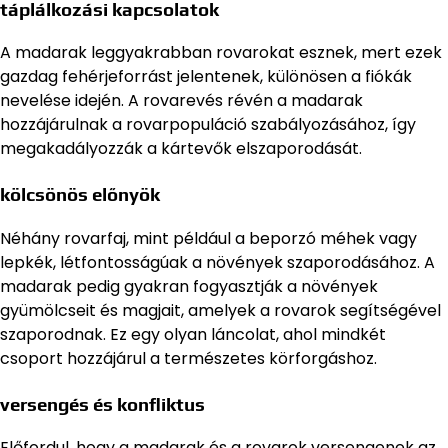
táplálkozási kapcsolatok
A madarak leggyakrabban rovarokat esznek, mert ezek
gazdag fehérjeforrást jelentenek, különösen a fiókák
nevelése idején. A rovarevés révén a madarak
hozzájárulnak a rovarpopuláció szabályozásához, így
megakadályozzák a kártevők elszaporodását.
kölcsönös előnyök
Néhány rovarfaj, mint például a beporzó méhek vagy
lepkék, létfontosságúak a növények szaporodásához. A
madarak pedig gyakran fogyasztják a növények
gyümölcseit és magjait, amelyek a rovarok segítségével
szaporodnak. Ez egy olyan láncolat, ahol mindkét
csoport hozzájárul a természetes körforgáshoz.
versengés és konfliktus
Előfordul, hogy a madarak és a rovarok versengenek az