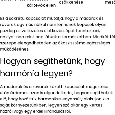
csökkenése
mező
kártevők ellen
Ez a sokrétű kapcsolat mutatja, hogy a madarak és
rovarok egymás nélkül nem lennének képesek olyan
gazdag és változatos életközösséget fenntartani,
amilyet nap mint nap látunk a természetben. Mindkét fél
szerepe elengedhetetlen az ökoszisztéma egészséges
működéséhez.
Hogyan segíthetünk, hogy
harmónia legyen?
A madarak és a rovarok közötti kapcsolat megértése
után érdemes azon is elgondolkodni, hogyan segíthetjük
elő, hogy közöttük harmonikus egyensúly alakuljon ki a
saját környezetünkben, legyen szó akár egy kertes
házról vagy egy erdei kirándulásról.