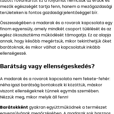
túlzott rovarkártól. Ez a folyamat nemcsak az erdők és
mezők egészségét tartja fenn, hanem a mezőgazdasági
területeken is fontos gazdasági jelentőséggel bír.
Összességében a madarak és a rovarok kapcsolata egy
finom egyensúly, amely mindkét csoport túlélését és az
egész ökoszisztéma működését támogatja. Ez az alapja
annak, hogy később megértsük, mikor tekinthetjük őket
barátoknak, és mikor válhat a kapcsolatuk inkább
ellenségessé.
Barátság vagy ellenségeskedés?
A madarak és a rovarok kapcsolata nem fekete-fehér:
néha igazi barátság bontakozik ki közöttük, máskor
viszont ellenségeknek tűnnek egymás szemében.
Nézzük meg, mikor melyik áll fenn!
Barátokként
gyakran együttműködnek a természet
egyensúlyának megőrzésében. A madarak sok hasznos