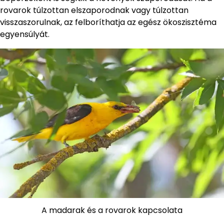
rovarok túlzottan elszaporodnak vagy túlzottan
visszaszorulnak, az felboríthatja az egész ökoszisztéma
egyensúlyát.
A madarak és a rovarok kapcsolata