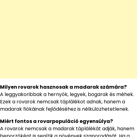
Milyen rovarok hasznosak a madarak számára?
A leggyakoribbak a hernyók, legyek, bogarak és méhek.
Ezek a rovarok nemcsak táplálékot adnak, hanem a
madarak fiókáinak fejlődéséhez is nélkülözhetetlenek.
Miért fontos a rovarpopuláció egyensúlya?
A rovarok nemcsak a madarak táplálékát adják, hanem
beporzóként is segítik a növények szaporodását. Ha a