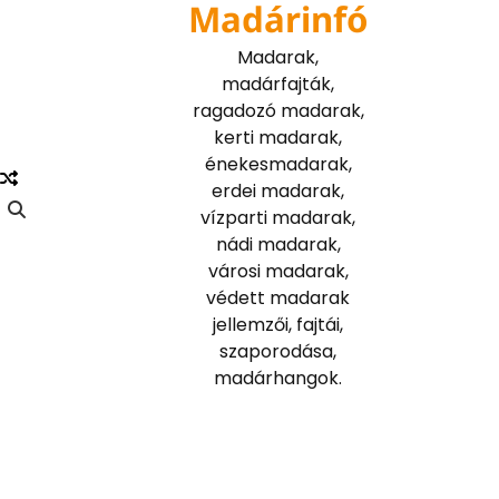
Madárinfó
Skip
to
Madarak,
content
madárfajták,
ragadozó madarak,
kerti madarak,
énekesmadarak,
erdei madarak,
vízparti madarak,
nádi madarak,
városi madarak,
védett madarak
jellemzői, fajtái,
szaporodása,
madárhangok.