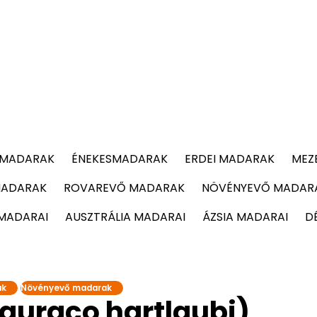
 MADARAK
ÉNEKESMADARAK
ERDEI MADARAK
MEZ
MADARAK
ROVAREVŐ MADARAK
NÖVÉNYEVŐ MADAR
 MADARAI
AUSZTRÁLIA MADARAI
ÁZSIA MADARAI
D
ak
Növényevő madarak
auraco hartlaubi)