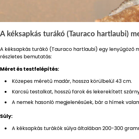
A kéksapkás turákó (Tauraco hartlaubi) me
A kéksapkás turákó (Tauraco hartlaubi) egy lenyűgöző m
részletes bemutatás:
Méret és testfelépítés:
Közepes méretű madár, hossza körülbelül 43 cm.
Karcsú testalkat, hosszú farok és lekerekített szárny
A nemek hasonló megjelenésűek, bár a hímek valam
Súly:
A kéksapkás turákók súlya általában 200-300 gram