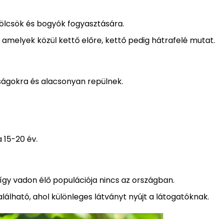
ölcsök és bogyók fogyasztására.
, amelyek közül kettő előre, kettő pedig hátrafelé mutat.
lságokra és alacsonyan repülnek.
 15-20 év.
y vadon élő populációja nincs az országban.
ható, ahol különleges látványt nyújt a látogatóknak.