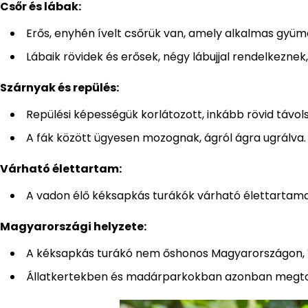
Csőr és lábak:
Erős, enyhén ívelt csőrük van, amely alkalmas gyüm
Lábaik rövidek és erősek, négy lábujjal rendelkeznek
Szárnyak és repülés:
Repülési képességük korlátozott, inkább rövid távo
A fák között ügyesen mozognak, ágról ágra ugrálva.
Várható élettartam:
A vadon élő kéksapkás turákók várható élettartama
Magyarországi helyzete:
A kéksapkás turákó nem őshonos Magyarországon, íg
Állatkertekben és madárparkokban azonban megtalál