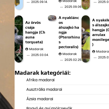
Madarak
2025.09.14.
2025.03
2025.09.06.
A nyaklánc
A nyaké
Az örvös
os
s álszajk
csája
álszajkó ha
hangja (
hangja (Ch
ngja
arrulax
auna
(Pterorhinu
monilege
torquata)
s
)
pectoralis)
Madarak
Madara
Madarak
2025.03.04.
2025.02
2025.02.25.
Madarak kategóriái:
Afrika madarai
Ausztrália madarai
Ázsia madarai
Bogyó és gyümölcsevők