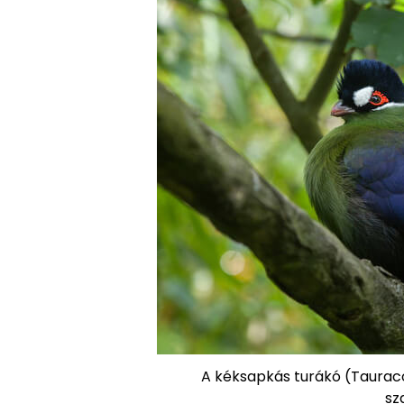
A kéksapkás turákó (Tauraco
sz