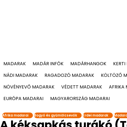
MADARAK
MADÁR INFÓK
MADÁRHANGOK
KERTI
NÁDI MADARAK
RAGADOZÓ MADARAK
KÖLTÖZŐ 
NÖVÉNYEVŐ MADARAK
VÉDETT MADARAK
AFRIKA
EURÓPA MADARAI
MAGYARORSZÁG MADARAI
Afrika madarai
Bogyó és gyümölcsevők
Erdei madarak
Madar
A kéksapkás turákó (T