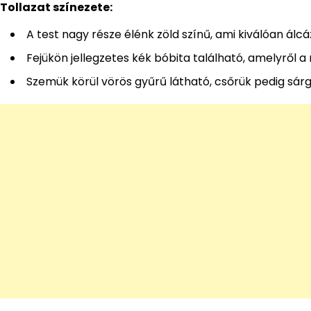
Tollazat színezete:
A test nagy része élénk zöld színű, ami kiválóan ál
Fejükön jellegzetes kék bóbita található, amelyről a
Szemük körül vörös gyűrű látható, csőrük pedig sár