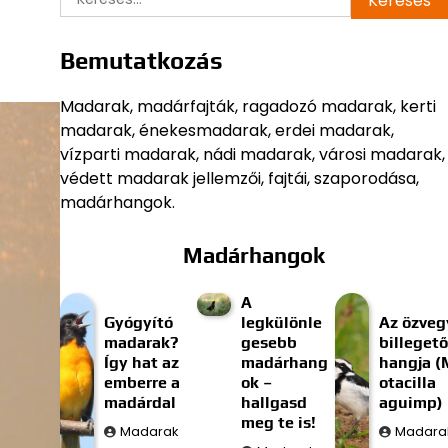
Bemutatkozás
Madarak, madárfajták, ragadozó madarak, kerti
madarak, énekesmadarak, erdei madarak,
vízparti madarak, nádi madarak, városi madarak,
védett madarak jellemzői, fajtái, szaporodása,
madárhangok.
Madárhangok
A
Gyógyító
legkülönle
Az özveg
madarak?
gesebb
billegető
Így hat az
madárhang
hangja (
emberre a
ok –
otacilla
madárdal
hallgasd
aguimp)
meg te is!
Madarak
Madara