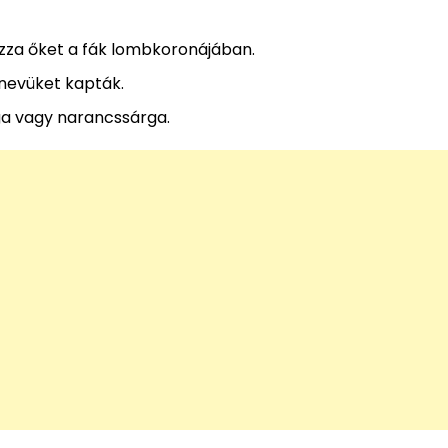
cázza őket a fák lombkoronájában.
 nevüket kapták.
ga vagy narancssárga.